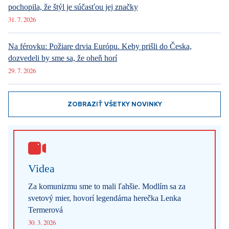
pochopila, že štýl je súčasťou jej značky
31. 7. 2026
Na férovku: Požiare drvia Európu. Keby prišli do Česka,
dozvedeli by sme sa, že oheň horí
29. 7. 2026
ZOBRAZIŤ VŠETKY NOVINKY
Videa
Za komunizmu sme to mali ľahšie. Modlím sa za
svetový mier, hovorí legendárna herečka Lenka
Termerová
30. 3. 2026