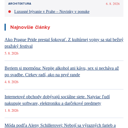
6. 8. 2026
ARCHITEKTURA
Luxusné bývanie v Prahe – Novinky v ponuke
Najnovšie články
Ako Prague Pride prestal šokovať. Z kultúrnej vojny sa stal bežný
pražský festival
5. 8. 2026
Beriem si mormóna: Nepije alkohol ani kávu, sex si necháva až
po svadbe. Cirkev radí, ako na prvé rande
4. 8. 2026
Internetové obchody dobývajú sociálne siete. Najviac ľudí
nakupuje software, elektroniku a darčekové predmety
1. 8. 2026
Móda podľa Aleny Schillerovej: Nebojí sa výrazných farieb a