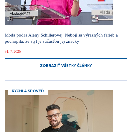
Móda podľa Aleny Schillerovej: Nebojí sa výrazných farieb a
pochopila, že štýl je súčasťou jej značky
31. 7. 2026
ZOBRAZIŤ VŠETKY ČLÁNKY
RÝCHLA SPOVEĎ