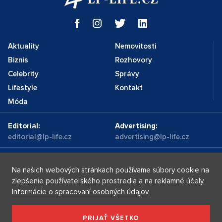
Aktuality
Nemovitosti
Biznis
Rozhovory
Celebrity
Správy
Lifestyle
Kontakt
Móda
Editorial:
Advertising:
editorial@lp-life.cz
advertising@lp-life.cz
Kontakty
Videa
Na našich webových stránkach používame súbory cookie na
zlepšenie používateľského prostredia a na reklamné účely.
Informácie o spracovaní osobných údajov
Luxury real estates
Supermakléřky.cz
Privacy policy
PRIJAŤ VŠETKO