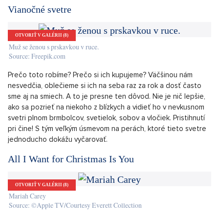
Sdílet článek:
Na svete sú veci, bez ktorých dokážeme pohodlne žiť.
Nepotrebujeme ich. Potom sú tu ale aj tie, ktoré akoby sa
objavili a zrazu sú súčasťou našich vianočných životov. Sú to
totiž presne tie detaily, ktoré robia Vianoce Vianocami. Tak sa
poďme pozrieť na to, čo by sa nám aj tento rok malo objaviť
vo vianočnom balíčku.
Vianočné svetre
OTVORIŤ V GALÉRII (8)
Muž se ženou s prskavkou v ruce.
Source: Freepik.com
Prečo toto robíme? Prečo si ich kupujeme? Väčšinou nám
nesvedčia, oblečieme si ich na seba raz za rok a dosť často