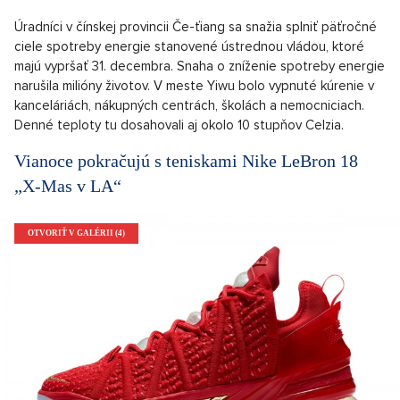
Úradníci v čínskej provincii Če-ťiang sa snažia splniť päťročné
ciele spotreby energie stanovené ústrednou vládou, ktoré
majú vypršať 31. decembra. Snaha o zníženie spotreby energie
narušila milióny životov. V meste Yiwu bolo vypnuté kúrenie v
kanceláriách, nákupných centrách, školách a nemocniciach.
Denné teploty tu dosahovali aj okolo 10 stupňov Celzia.
Vianoce pokračujú s teniskami Nike LeBron 18
„X-Mas v LA“
OTVORIŤ V GALÉRII (4)