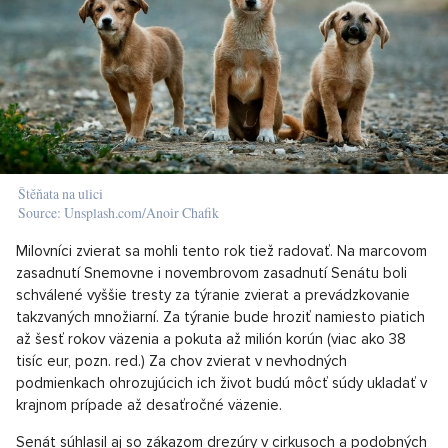
Štěňata na ulici
Source: Unsplash.com/Anoir Chafik
Milovníci zvierat sa mohli tento rok tiež radovať. Na marcovom
zasadnutí Snemovne i novembrovom zasadnutí Senátu boli
schválené vyššie tresty za týranie zvierat a prevádzkovanie
takzvaných množiarní. Za týranie bude hroziť namiesto piatich
až šesť rokov väzenia a pokuta až milión korún (viac ako 38
tisíc eur, pozn. red.) Za chov zvierat v nevhodných
podmienkach ohrozujúcich ich život budú môcť súdy ukladať v
krajnom prípade až desaťročné väzenie.
Senát súhlasil aj so zákazom drezúry v cirkusoch a podobných