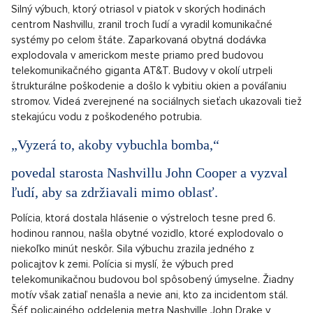
Silný výbuch, ktorý otriasol v piatok v skorých hodinách
centrom Nashvillu, zranil troch ľudí a vyradil komunikačné
systémy po celom štáte. Zaparkovaná obytná dodávka
explodovala v americkom meste priamo pred budovou
telekomunikačného giganta AT&T. Budovy v okolí utrpeli
štrukturálne poškodenie a došlo k vybitiu okien a pováľaniu
stromov. Videá zverejnené na sociálnych sieťach ukazovali tiež
stekajúcu vodu z poškodeného potrubia.
„Vyzerá to, akoby vybuchla bomba,“
povedal starosta Nashvillu John Cooper a vyzval
ľudí, aby sa zdržiavali mimo oblasť.
Polícia, ktorá dostala hlásenie o výstreloch tesne pred 6.
hodinou rannou, našla obytné vozidlo, ktoré explodovalo o
niekoľko minút neskôr. Sila výbuchu zrazila jedného z
policajtov k zemi. Polícia si myslí, že výbuch pred
telekomunikačnou budovou bol spôsobený úmyselne. Žiadny
motív však zatiaľ nenašla a nevie ani, kto za incidentom stál.
Šéf policajného oddelenia metra Nashville John Drake v