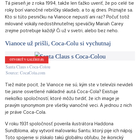
sme aj na smiech. A to je presne ten dôvod. Nie je nič lepšie,
ako sa pozrieť na niekoho z blízkych a vidieť ho v nevkusnom
svetri plnom brmbolcov, svetielok, sobov a vločiek. Pristihnutí
pri čine! S tým veľkým úsmevom na perách, ktoré tieto svetre
jednoducho dokážu vyčarovať.
All I Want for Christmas Is You
OTVORIŤ V GALÉRII (8)
Mariah Carey
Source: ©Apple TV/Courtesy Everett Collection
Tá pieseň je z roka 1994, takže len ťažko uveriť, že po celé tie
roky borí vianočné rebríčky skladieb, a to aj dnes. Priznajte sa.
Kto si túto pesničku na Vianoce nepustí ani raz? Počuť totiž
milované vokály nedostihnuteľnej speváčky Mariah Carey
zrejme potrebuje každý! Či už v svetri, alebo bez neho.
Vianoce už prišli, Coca-Colu si vychutnaj