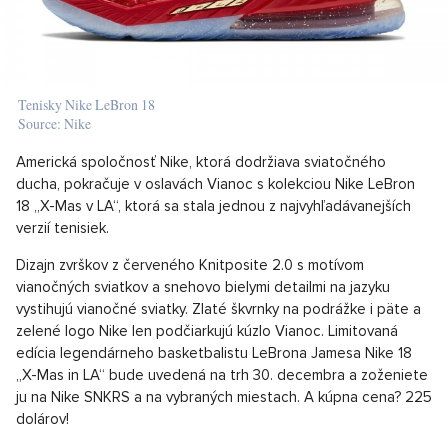
Tenisky Nike LeBron 18
Source: Nike
Americká spoločnosť Nike, ktorá dodržiava sviatočného
ducha, pokračuje v oslavách Vianoc s kolekciou Nike LeBron
18 „X-Mas v LA“, ktorá sa stala jednou z najvyhľadávanejších
verzií tenisiek.
Dizajn zvrškov z červeného Knitposite 2.0 s motívom
vianočných sviatkov a snehovo bielymi detailmi na jazyku
vystihujú vianočné sviatky. Zlaté škvrnky na podrážke i päte a
zelené logo Nike len podčiarkujú kúzlo Vianoc. Limitovaná
edícia legendárneho basketbalistu LeBrona Jamesa Nike 18
„X-Mas in LA“ bude uvedená na trh 30. decembra a zoženiete
ju na Nike SNKRS a na vybraných miestach. A kúpna cena? 225
dolárov!