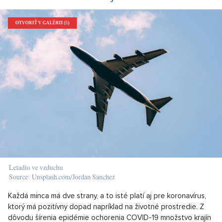
OTVORIŤ V GALÉRII (5)
Letadlo ve vzduchu
Source: Unsplash.com/Jordan Sanchez
Každá minca má dve strany, a to isté platí aj pre koronavírus,
ktorý má pozitívny dopad napríklad na životné prostredie. Z
dôvodu šírenia epidémie ochorenia COVID-19 množstvo krajín