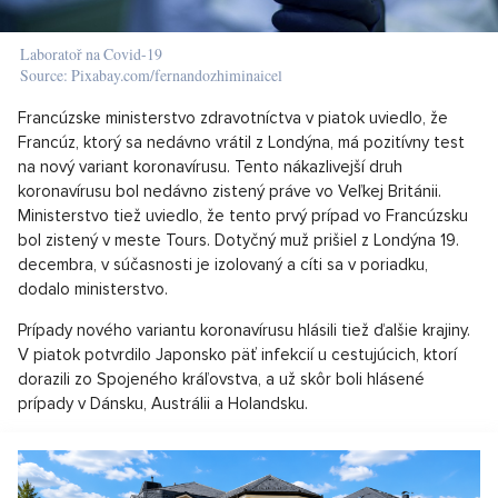
Laboratoř na Covid-19
Source: Pixabay.com/fernandozhiminaicel
Francúzske ministerstvo zdravotníctva v piatok uviedlo, že
Francúz, ktorý sa nedávno vrátil z Londýna, má pozitívny test
na nový variant koronavírusu. Tento nákazlivejší druh
koronavírusu bol nedávno zistený práve vo Veľkej Británii.
Ministerstvo tiež uviedlo, že tento prvý prípad vo Francúzsku
bol zistený v meste Tours. Dotyčný muž prišiel z Londýna 19.
decembra, v súčasnosti je izolovaný a cíti sa v poriadku,
dodalo ministerstvo.
Prípady nového variantu koronavírusu hlásili tiež ďalšie krajiny.
V piatok potvrdilo Japonsko päť infekcií u cestujúcich, ktorí
dorazili zo Spojeného kráľovstva, a už skôr boli hlásené
prípady v Dánsku, Austrálii a Holandsku.