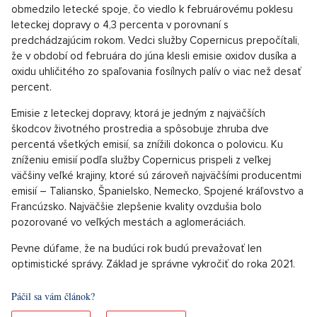
obmedzilo letecké spoje, čo viedlo k februárovému poklesu
leteckej dopravy o 4,3 percenta v porovnaní s
predchádzajúcim rokom. Vedci služby Copernicus prepočítali,
že v období od februára do júna klesli emisie oxidov dusíka a
oxidu uhličitého zo spaľovania fosílnych palív o viac než desať
percent.
Emisie z leteckej dopravy, ktorá je jedným z najväčších
škodcov životného prostredia a spôsobuje zhruba dve
percentá všetkých emisií, sa znížili dokonca o polovicu. Ku
zníženiu emisií podľa služby Copernicus prispeli z veľkej
väčšiny veľké krajiny, ktoré sú zároveň najväčšími producentmi
emisií – Taliansko, Španielsko, Nemecko, Spojené kráľovstvo a
Francúzsko. Najväčšie zlepšenie kvality ovzdušia bolo
pozorované vo veľkých mestách a aglomeráciách.
Pevne dúfame, že na budúci rok budú prevažovať len
optimistické správy. Základ je správne vykročiť do roka 2021.
Páčil sa vám článok?