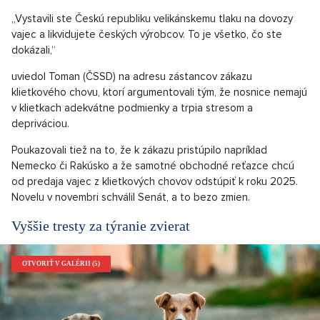
„Vystavili ste Českú republiku velikánskemu tlaku na dovozy
vajec a likvidujete českých výrobcov. To je všetko, čo ste
dokázali,“
uviedol Toman (ČSSD) na adresu zástancov zákazu
klietkového chovu, ktorí argumentovali tým, že nosnice nemajú
v klietkach adekvátne podmienky a trpia stresom a
depriváciou.
Poukazovali tiež na to, že k zákazu pristúpilo napríklad
Nemecko či Rakúsko a že samotné obchodné reťazce chcú
od predaja vajec z klietkových chovov odstúpiť k roku 2025.
Novelu v novembri schválil Senát, a to bezo zmien.
Vyššie tresty za týranie zvierat
OTVORIŤ V GALÉRII (5)