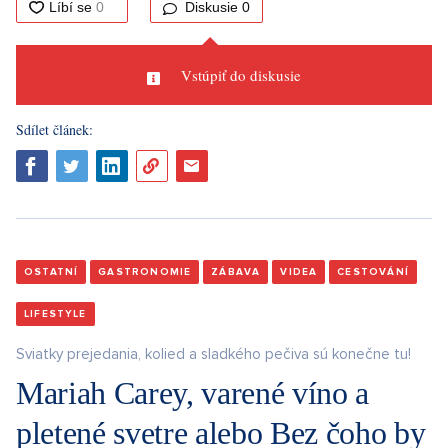
Diskusie
0
Vstúpiť do diskusie
Sdílet článek:
OSTATNÍ
GASTRONOMIE
ZÁBAVA
VIDEA
CESTOVÁNÍ
LIFESTYLE
Sviatky prejedania, kolied a sladkého pečiva sú konečne tu!
Mariah Carey, varené víno a
pletené svetre alebo Bez čoho by