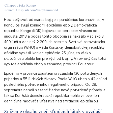
Chlapec u řeky Kongo
Source: Unsplash.com/tracyhammond
Hoci celý svet od marca bojuje s pandémiou koronavírusu, v
Kongu oslavujú koniec 11. epidémie eboly. Demokratická
republika Kongo (KDR) bojovala so smrtiacim vírusom od
augusta 2018 a počas tohto obdobia sa nakazilo viac ako 3
400 ľudí a viac než 2 200 ich zomrelo. Svetová zdravotnícka
organizácia (WHO) a vláda Konžskej demokratickej republiky
oficiálne vyhlásili koniec epidémie 25. júna, to však v
skutočnosti platilo len pre východ krajiny. V rovnaký čas totiž
vypukla epidémia eboly v západnej provincii Equateur.
Epidémia v provincii Equateur si vyžiadala 130 potvrdených
prípadov a 55 ľudských životov. Podľa WHO ubehlo 42 dní od
posledného potvrdeného negatívneho prípadu. Od 28.
septembra neboli hlásené žiadne nové potvrdené prípady, a
tak sa Konžská demokratická republika mohla v novembri
definitívne radovať z víťazstva nad smrtiacou epidémiou.
Zníženie obsahu znečisťujúcich látok v ovzduší