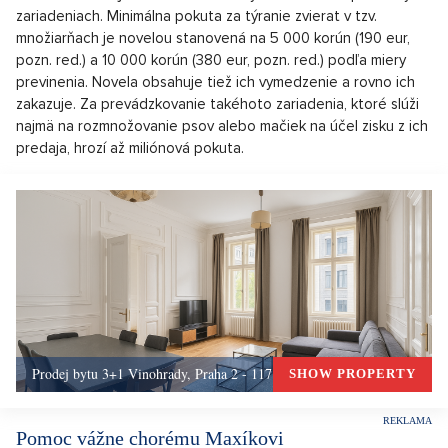
zariadeniach. Minimálna pokuta za týranie zvierat v tzv.
množiarňach je novelou stanovená na 5 000 korún (190 eur,
pozn. red.) a 10 000 korún (380 eur, pozn. red.) podľa miery
previnenia. Novela obsahuje tiež ich vymedzenie a rovno ich
zakazuje. Za prevádzkovanie takéhoto zariadenia, ktoré slúži
najmä na rozmnožovanie psov alebo mačiek na účel zisku z ich
predaja, hrozí až miliónová pokuta.
Prodej bytu 3+1 Vinohrady, Praha 2 - 117 m², Praha 2
SHOW PROPERTY
Pomoc vážne chorému Maxíkovi