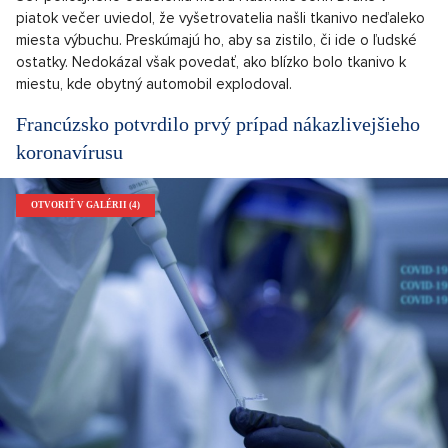
piatok večer uviedol, že vyšetrovatelia našli tkanivo neďaleko
miesta výbuchu. Preskúmajú ho, aby sa zistilo, či ide o ľudské
ostatky. Nedokázal však povedať, ako blízko bolo tkanivo k
miestu, kde obytný automobil explodoval.
Francúzsko potvrdilo prvý prípad nákazlivejšieho
koronavírusu
OTVORIŤ V GALÉRII (4)