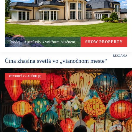
Prodej luxusní vily s vnitřním bazénem,
SHOW PROPERTY
Čína zhasína svetlá vo „vianočnom meste“
OTVORIŤ V GALÉRII (4)