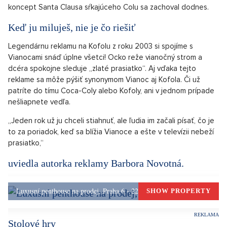
OTVORIŤ V GALÉRII (8)
Santa Claus s Coca-Colou
Source: CocaCola.com
Tiež máte pocit, že Vianoce nie sú, kým ste v televízii nevideli
tie jasne osvetlené nákladné autá Coca-Cola? Existuje
niekoľko spoločností, ktoré môžu tvrdiť, že ich image je
pravým synonymom pre všetky vianočné veci. A jednou z nich
je práve Coca-Cola.
V roku 1931 spoločnosť poverila ilustrátora Haddona
Sundbloma, aby vytvoril maľovanku Santu, ktorý pije ich nápoj.
Toto spojenie si získalo takú globálnu obľubu, že ikonický
koncept Santa Clausa sŕkajúceho Colu sa zachoval dodnes.
Keď ju miluješ, nie je čo riešiť
Legendárnu reklamu na Kofolu z roku 2003 si spojíme s
Vianocami snáď úplne všetci! Ocko reže vianočný strom a
dcéra spokojne sleduje „zlaté prasiatko“. Aj vďaka tejto
reklame sa môže pýšiť synonymom Vianoc aj Kofola. Či už
patríte do tímu Coca-Coly alebo Kofoly, ani v jednom prípade