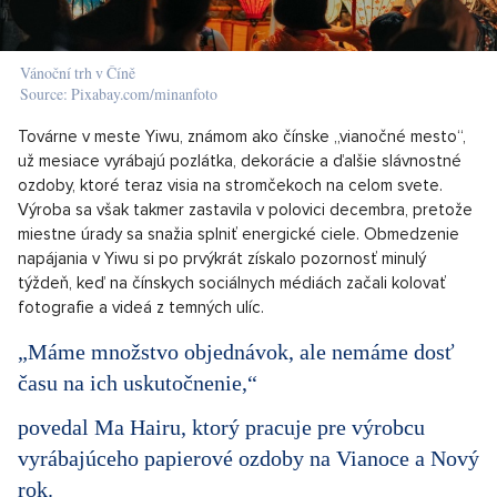
Vánoční trh v Číně
Source: Pixabay.com/minanfoto
Továrne v meste Yiwu, známom ako čínske „vianočné mesto“,
už mesiace vyrábajú pozlátka, dekorácie a ďalšie slávnostné
ozdoby, ktoré teraz visia na stromčekoch na celom svete.
Výroba sa však takmer zastavila v polovici decembra, pretože
miestne úrady sa snažia splniť energické ciele. Obmedzenie
napájania v Yiwu si po prvýkrát získalo pozornosť minulý
týždeň, keď na čínskych sociálnych médiách začali kolovať
fotografie a videá z temných ulíc.
„Máme množstvo objednávok, ale nemáme dosť
času na ich uskutočnenie,“
povedal Ma Hairu, ktorý pracuje pre výrobcu
vyrábajúceho papierové ozdoby na Vianoce a Nový
rok.