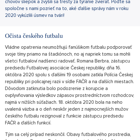
chovov sliepok a zvýšili sa tresty za týranie zvierat. Poďte sa
spoločne s nami pozrieť na to, aké ďalšie správy nám v roku
2020 vykúzlili úsmev na tvári!
Očista českého futbalu
Vládne opatrenia neumožňujú fanúšikom futbalu podporovať
svoje tímy priamo na štadiónoch, no aj napriek tomu sa mohli
všetci futbaloví nadšenci radovať. Romana Berbra, zástupcu
predsedu Futbalovej asociácie Českej republiky, dňa 16.
októbra 2020 spolu s ďalšími 19 osobami zatkla Polícia Českej
republiky pri policajnej razii v sídle FAČR a na ďalších miestach.
Dôvodom zatknutia bolo podozrenie z korupcie a
ovplyvňovania výsledkov zápasov prostredníctvom rozhodcov,
najmä v nižších súťažiach. 18. októbra 2020 bola na neho
uvalená väzba a o deň neskôr jeden z najmocnejších mužov
českého futbalu rezignoval z funkcie zástupcu predsedu
FAČR a ďalších funkcií.
Tým sa celý prípad neskončil. Obavy futbalového prostredia,