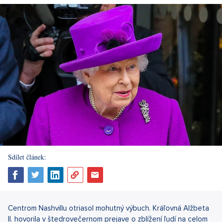
Sdílet článek:
Centrom Nashvillu otriasol mohutný výbuch. Kráľovná Alžbeta
II. hovorila v štedrovečernom prejave o zblížení ľudí na celom