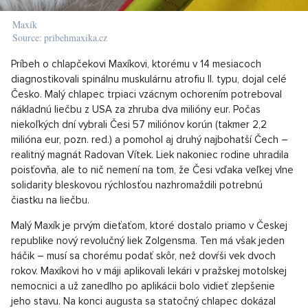
Maxík
Source: pribehmaxika.cz
Príbeh o chlapčekovi Maxíkovi, ktorému v 14 mesiacoch
diagnostikovali spinálnu muskulárnu atrofiu II. typu, dojal celé
Česko. Malý chlapec trpiaci vzácnym ochorením potreboval
nákladnú liečbu z USA za zhruba dva milióny eur. Počas
niekoľkých dní vybrali Česi 57 miliónov korún (takmer 2,2
milióna eur, pozn. red.) a pomohol aj druhý najbohatší Čech –
realitný magnát Radovan Vítek. Liek nakoniec rodine uhradila
poisťovňa, ale to nič nemení na tom, že Česi vďaka veľkej vlne
solidarity bleskovou rýchlosťou nazhromaždili potrebnú
čiastku na liečbu.
Malý Maxík je prvým dieťaťom, ktoré dostalo priamo v Českej
republike nový revolučný liek Zolgensma. Ten má však jeden
háčik – musí sa chorému podať skôr, než dovŕši vek dvoch
rokov. Maxíkovi ho v máji aplikovali lekári v pražskej motolskej
nemocnici a už zanedlho po aplikácii bolo vidieť zlepšenie
jeho stavu. Na konci augusta sa statočný chlapec dokázal