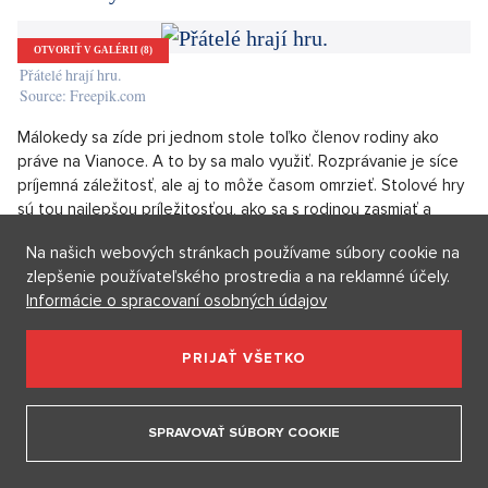
nešliapnete vedľa.
„Jeden rok už ju chceli stiahnuť, ale ľudia im začali písať, čo je
to za poriadok, keď sa blížia Vianoce a ešte v televízii nebeží
prasiatko,“
uviedla autorka reklamy Barbora Novotná.
Luxusní penthouse na prodej, Praha 6 - 226m, Praha 6
SHOW PROPERTY
Na našich webových stránkach používame súbory cookie na
Stolové hry
zlepšenie používateľského prostredia a na reklamné účely.
Informácie o spracovaní osobných údajov
OTVORIŤ V GALÉRII (8)
Přátelé hrají hru.
PRIJAŤ VŠETKO
Source: Freepik.com
Málokedy sa zíde pri jednom stole toľko členov rodiny ako
SPRAVOVAŤ SÚBORY COOKIE
práve na Vianoce. A to by sa malo využiť. Rozprávanie je síce
príjemná záležitosť, ale aj to môže časom omrzieť. Stolové hry
sú tou najlepšou príležitosťou, ako sa s rodinou zasmiať a