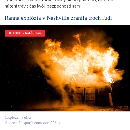
nútení tráviť čas kvôli bezpečnosti sami.
Ranná explózia v Nashville zranila troch ľudí
OTVORIŤ V GALÉRII (4)
Exploze na ulici
Source: Unsplash.com/steve228uk