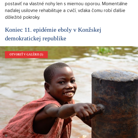
postaviť na vlastné nohy len s miernou oporou. Momentálne
naďalej usilovne rehabilituje a cvičí, vďaka čomu robí ďalšie
dôležité pokroky.
Koniec 11. epidémie eboly v Konžskej
demokratickej republike
OTVORIŤ V GALÉRII (5)