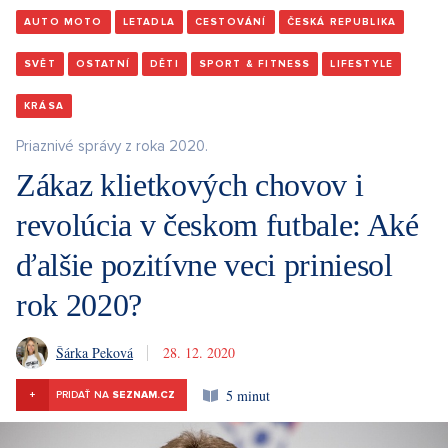
AUTO MOTO
LETADLA
CESTOVÁNÍ
ČESKÁ REPUBLIKA
SVĚT
OSTATNÍ
DĚTI
SPORT & FITNESS
LIFESTYLE
KRÁSA
Priaznivé správy z roka 2020.
Zákaz klietkových chovov i
revolúcia v českom futbale: Aké
ďalšie pozitívne veci priniesol
rok 2020?
Šárka Peková
28. 12. 2020
5 minut
+
PRIDAŤ NA
SEZNAM.CZ