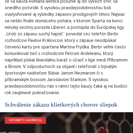
že sa kauza Romana Berbra posunie aj do vyšších sfér, sa
onedlho potvrdili. S vysokou pravdepodobnosťou boli
ovplyvňované aj výsledky zápasov prvoligových tímov. Najviac
sa riešilo finále domáceho pohára, v ktorom Sparta na konci
minulej sezóny porazila Liberec a postúpila do Európskej ligy.
„Urob zo zápasu suchý hajzel,“ povedal cez telefón Berbr
rozhodcovi Pavlovi Královcovi, ktorý v zápase neodpískal
červenú kartu pre sparťana Martina Frýdka. Berbr veľmi často
komunikoval tiež s rozhodcom Petrom Ardeleanu, ktorý
napríklad pískal škandálnu baráž o účasť v lige medi Příbramom
a Brnom. V odposluchoch sa objavil i telefonát s bývalým
športovým riaditeľom Slávie Janom Nezmarom či s
příbramským bossom Jaroslavom Starkom. S vysokou
pravdepodobnosťou nás v rámci tejto kauzy čaká aj na budúci
rok zaujímavé pokračovanie.
Schválenie zákazu klietkových chovov sliepok
OTVORIŤ V GALÉRII (5)