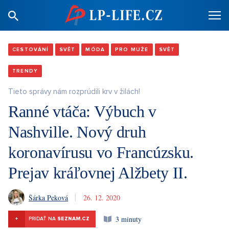
CESTOVÁNÍ
SVĚT
MÓDA
PRO MUŽE
SVĚT
TRENDY
Tieto správy nám rozprúdili krv v žilách!
Ranné vtáča: Výbuch v
Nashville. Nový druh
koronavírusu vo Francúzsku.
Prejav kráľovnej Alžbety II.
Šárka Peková
26. 12. 2020
3 minuty
+
PRIDAŤ NA
SEZNAM.CZ