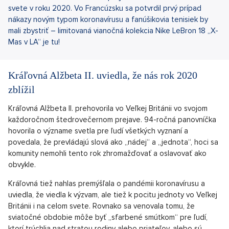
svete v roku 2020. Vo Francúzsku sa potvrdil prvý prípad
nákazy novým typom koronavírusu a fanúšikovia tenisiek by
mali zbystriť – limitovaná vianočná kolekcia Nike LeBron 18 „X-
Mas v LA“ je tu!
Kráľovná Alžbeta II. uviedla, že nás rok 2020
zblížil
Kráľovná Alžbeta II. prehovorila vo Veľkej Británii vo svojom
každoročnom štedrovečernom prejave. 94-ročná panovníčka
hovorila o význame svetla pre ľudí všetkých vyznaní a
povedala, že prevládajú slová ako „nádej“ a „jednota“, hoci sa
komunity nemohli tento rok zhromažďovať a oslavovať ako
obvykle.
Kráľovná tiež nahlas premýšľala o pandémii koronavírusu a
uviedla, že viedla k výzvam, ale tiež k pocitu jednoty vo Veľkej
Británii i na celom svete. Rovnako sa venovala tomu, že
sviatočné obdobie môže byť „sfarbené smútkom“ pre ľudí,
ktorí trúchlia nad stratou rodiny alebo priateľov, alebo sú