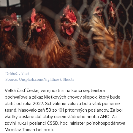
Drůbež v kleci
Source: Unsplash.com/Nighthawk Shoots
Veľká časť českej verejnosti si na konci septembra
pochvaľovala zákaz klietkových chovov sliepok, ktorý bude
platiť od roka 2027. Schválenie zákazu bolo však pomerne
tesné, hlasovalo zaň 53 zo 101 prítomných poslancov. Za boli
všetky poslanecké kluby okrem vládneho hnutia ANO. Za
zdvihli ruku i poslanci ČSSD, hoci minister poľnohospodárstva
Miroslav Toman bol proti.