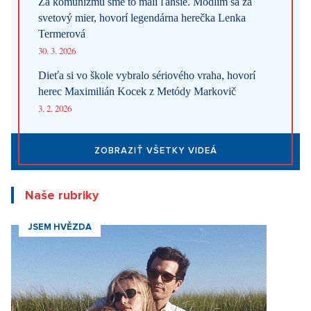
Za komunizmu sme to mali ľahšie. Modlím sa za
svetový mier, hovorí legendárna herečka Lenka
Termerová
30. 3. 2026
Dieťa si vo škole vybralo sériového vraha, hovorí
herec Maximilián Kocek z Metódy Markovič
3. 2. 2026
ZOBRAZIŤ VŠETKY VIDEÁ
Naše rubriky
JSEM HVĚZDA