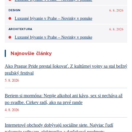
6. 8. 2026
DESIGN
Luxusné bývanie v Prahe – Novinky v ponuke
6. 8. 2026
ARCHITEKTURA
Luxusné bývanie v Prahe – Novinky v ponuke
Najnovšie články
Ako Prague Pride prestal šokovať. Z kultúrnej vojny sa stal bežný
pražský festival
5. 8. 2026
Beriem si mormóna: Nepije alkohol ani kávu, sex si necháva až
po svadbe. Cirkev radí, ako na prvé rande
4. 8. 2026
Internetové obchody dobývajú sociálne siete. Najviac ľudí
nakupuje software, elektroniku a darčekové predmety