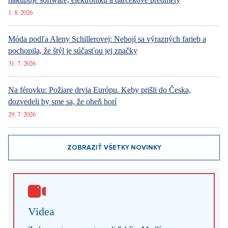
1. 8. 2026
Móda podľa Aleny Schillerovej: Nebojí sa výrazných farieb a
pochopila, že štýl je súčasťou jej značky
31. 7. 2026
Na férovku: Požiare drvia Európu. Keby prišli do Česka,
dozvedeli by sme sa, že oheň horí
29. 7. 2026
ZOBRAZIŤ VŠETKY NOVINKY
Videa