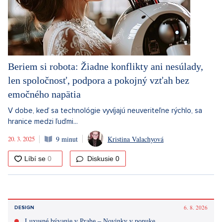
Beriem si robota: Žiadne konflikty ani nesúlady,
len spoločnosť, podpora a pokojný vzťah bez
emočného napätia
V dobe, keď sa technológie vyvíjajú neuveriteľne rýchlo, sa
hranice medzi ľuďmi...
20. 3. 2025
9 minut
Kristina Valachyová
Diskusie
0
6. 8. 2026
DESIGN
Luxusné bývanie v Prahe – Novinky v ponuke