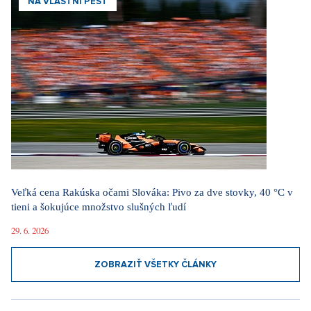
NA VLASTNÍ PĚST
Veľká cena Rakúska očami Slováka: Pivo za dve stovky, 40 °C v
tieni a šokujúce množstvo slušných ľudí
29. 6. 2026
ZOBRAZIŤ VŠETKY ČLÁNKY