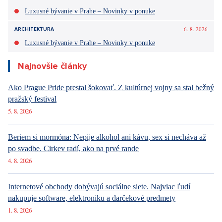
Luxusné bývanie v Prahe – Novinky v ponuke
6. 8. 2026
ARCHITEKTURA
Luxusné bývanie v Prahe – Novinky v ponuke
Najnovšie články
Ako Prague Pride prestal šokovať. Z kultúrnej vojny sa stal bežný
pražský festival
5. 8. 2026
Beriem si mormóna: Nepije alkohol ani kávu, sex si necháva až
po svadbe. Cirkev radí, ako na prvé rande
4. 8. 2026
Internetové obchody dobývajú sociálne siete. Najviac ľudí
nakupuje software, elektroniku a darčekové predmety
1. 8. 2026