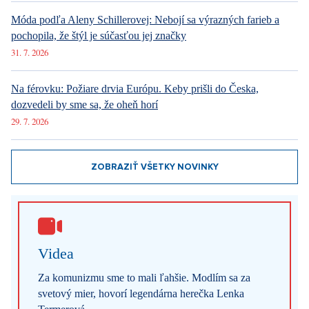
Móda podľa Aleny Schillerovej: Nebojí sa výrazných farieb a
pochopila, že štýl je súčasťou jej značky
31. 7. 2026
Na férovku: Požiare drvia Európu. Keby prišli do Česka,
dozvedeli by sme sa, že oheň horí
29. 7. 2026
ZOBRAZIŤ VŠETKY NOVINKY
Videa
Za komunizmu sme to mali ľahšie. Modlím sa za
svetový mier, hovorí legendárna herečka Lenka