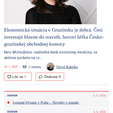
Ekonomická situácia v Gruzínsku je dobrá. Česi
investujú hlavne do stavieb, hovorí šéfka Česko-
gruzínskej obchodnej komory
Nino Mchedlidze, riaditeľka kliník estetickej medicíny, sa
aktívne podieľa na ro...
19. 2. 2025
2 minuty
David Kabelka
Diskusie
0
6. 8. 2026
DESIGN
Luxusné bývanie v Prahe – Novinky v ponuke
6. 8. 2026
DESIGN