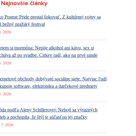
Najnovšie články
o Prague Pride prestal šokovať. Z kultúrnej vojny sa
al bežný pražský festival
8. 2026
riem si mormóna: Nepije alkohol ani kávu, sex si
cháva až po svadbe. Cirkev radí, ako na prvé rande
8. 2026
ternetové obchody dobývajú sociálne siete. Najviac ľudí
kupuje software, elektroniku a darčekové predmety
8. 2026
da podľa Aleny Schillerovej: Nebojí sa výrazných
rieb a pochopila, že štýl je súčasťou jej značky
 7. 2026