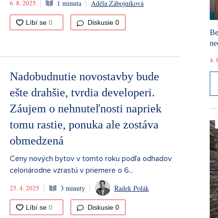
6. 8. 2025
1 minuta
Adéla Zábojníková
Diskusie
0
Be
ne
4. 
Nadobudnutie novostavby bude
ešte drahšie, tvrdia developeri.
Záujem o nehnuteľnosti napriek
tomu rastie, ponuka ale zostáva
obmedzená
Ceny nových bytov v tomto roku podľa odhadov
celonárodne vzrastú v priemere o 6...
25. 4. 2025
3 minuty
Radek Polák
Diskusie
0