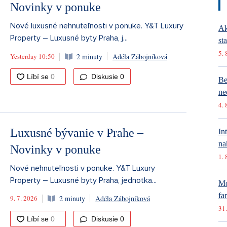
Novinky v ponuke
Nové luxusné nehnuteľnosti v ponuke. Y&T Luxury
Ak
Property – Luxusné byty Praha, j...
st
5. 
Yesterday 10:50
2 minuty
Adéla Zábojníková
Diskusie
0
Be
ne
4. 
Luxusné bývanie v Prahe –
In
na
Novinky v ponuke
1. 
Nové nehnuteľnosti v ponuke. Y&T Luxury
Property – Luxusné byty Praha, jednotka...
Mó
fa
9. 7. 2026
2 minuty
Adéla Zábojníková
31.
Diskusie
0