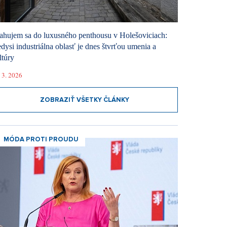
ahujem sa do luxusného penthousu v Holešoviciach:
dysi industriálna oblasť je dnes štvrťou umenia a
ltúry
 3. 2026
ZOBRAZIŤ VŠETKY ČLÁNKY
MÓDA PROTI PROUDU