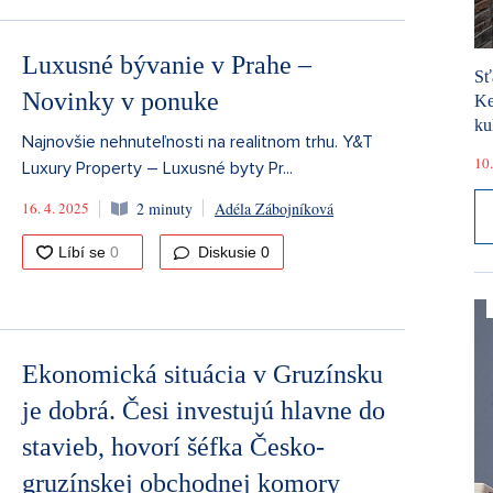
Luxusné bývanie v Prahe –
Sť
Novinky v ponuke
Ke
ku
Najnovšie nehnuteľnosti na realitnom trhu. Y&T
10.
Luxury Property – Luxusné byty Pr...
16. 4. 2025
2 minuty
Adéla Zábojníková
Diskusie
0
Ekonomická situácia v Gruzínsku
je dobrá. Česi investujú hlavne do
stavieb, hovorí šéfka Česko-
gruzínskej obchodnej komory