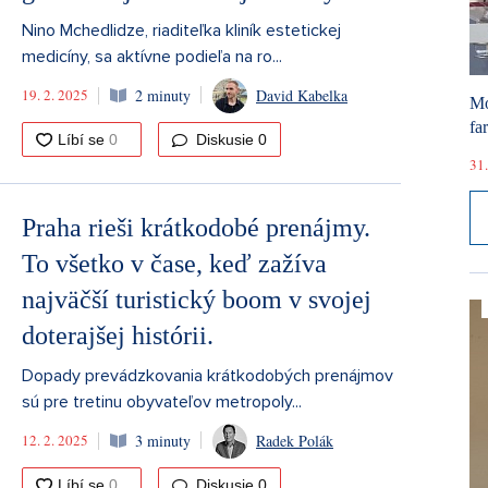
Nino Mchedlidze, riaditeľka kliník estetickej
medicíny, sa aktívne podieľa na ro...
19. 2. 2025
2 minuty
David Kabelka
Mó
fa
Diskusie
0
31.
Praha rieši krátkodobé prenájmy.
To všetko v čase, keď zažíva
najväčší turistický boom v svojej
doterajšej histórii.
Dopady prevádzkovania krátkodobých prenájmov
sú pre tretinu obyvateľov metropoly...
12. 2. 2025
3 minuty
Radek Polák
Diskusie
0