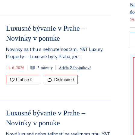
Na
do
29.
Luxusné bývanie v Prahe –
Novinky v ponuke
Novinky na trhu s nehnuteľnosťami. Y&T Luxury
Property – Luxusné byty Praha, jed...
11. 6. 2026
3 minuty
Adéla Zábojníková
Diskusie
0
Luxusné bývanie v Prahe –
Novinky v ponuke
Nové luxusné nehnuteľnosti na realitnom trhu. Y&T