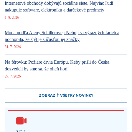
Internetové obchody dobývajú sociálne siete. Najviac ľudí
nakupuje software, elektroniku a darčekové predmety
1. 8. 2026
Móda podľa Aleny Schillerovej: Nebojí sa výrazných farieb a
pochopila, že štýl je súčasťou jej značky
31. 7. 2026
Na férovku: Požiare drvia Európu. Keby prišli do Česka,
dozvedeli by sme sa, že oheň horí
29. 7. 2026
ZOBRAZIŤ VŠETKY NOVINKY