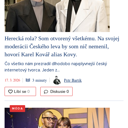
Herecká rola? Som otvorený všetkému. Na svojej
moderácii Českého leva by som nič nemenil,
hovorí Karel Kovář alias Kovy.
Čo všetko nám prezradil dlhodobo najvplyvnejší český
internetový tvorca. Jeden z...
17. 3. 2026
3 minuty
Petr Bartík
Diskusie
0
MÓDA