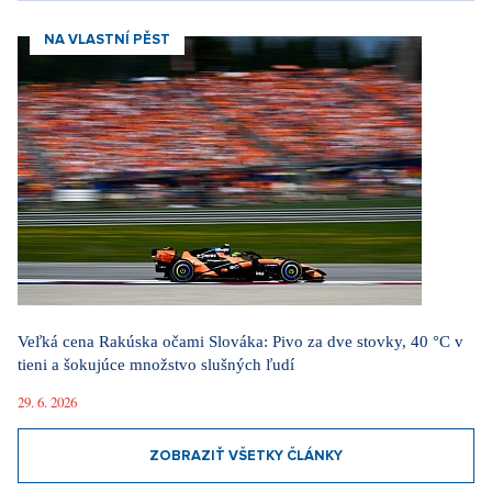
NA VLASTNÍ PĚST
Veľká cena Rakúska očami Slováka: Pivo za dve stovky, 40 °C v
tieni a šokujúce množstvo slušných ľudí
29. 6. 2026
ZOBRAZIŤ VŠETKY ČLÁNKY