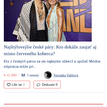
Najštýlovejšie české páry: Kto dokáže zaujať aj
mimo červeného koberca?
Kto z českých párov sa vie najlepšie obliecť a upútať. Módna
inšpirácia môže prí...
8. 12. 2025
3 minuty
Veronika Vališová
Diskusie
0