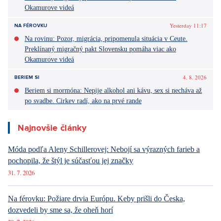
Okamurove videá
Yesterday 11:17
NA FÉROVKU
Na rovinu: Pozor, migrácia, pripomenula situácia v Ceute.
Preklínaný migračný pakt Slovensku pomáha viac ako
Okamurove videá
4. 8. 2026
BERIEM SI
Beriem si mormóna: Nepije alkohol ani kávu, sex si necháva až
po svadbe. Cirkev radí, ako na prvé rande
Najnovšie články
Móda podľa Aleny Schillerovej: Nebojí sa výrazných farieb a
pochopila, že štýl je súčasťou jej značky
31. 7. 2026
Na férovku: Požiare drvia Európu. Keby prišli do Česka,
dozvedeli by sme sa, že oheň horí