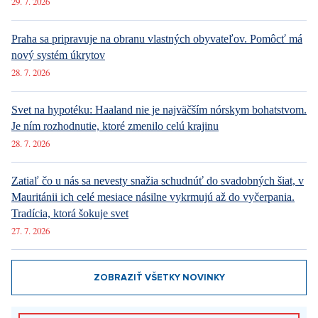
29. 7. 2026
Praha sa pripravuje na obranu vlastných obyvateľov. Pomôcť má
nový systém úkrytov
28. 7. 2026
Svet na hypotéku: Haaland nie je najväčším nórskym bohatstvom.
Je ním rozhodnutie, ktoré zmenilo celú krajinu
28. 7. 2026
Zatiaľ čo u nás sa nevesty snažia schudnúť do svadobných šiat, v
Mauritánii ich celé mesiace násilne vykrmujú až do vyčerpania.
Tradícia, ktorá šokuje svet
27. 7. 2026
ZOBRAZIŤ VŠETKY NOVINKY