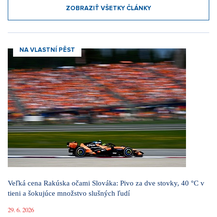
ZOBRAZIŤ VŠETKY ČLÁNKY
NA VLASTNÍ PĚST
Veľká cena Rakúska očami Slováka: Pivo za dve stovky, 40 °C v
tieni a šokujúce množstvo slušných ľudí
29. 6. 2026