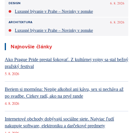
6. 8. 2026
DESIGN
Luxusné bývanie v Prahe – Novinky v ponuke
6. 8. 2026
ARCHITEKTURA
Luxusné bývanie v Prahe – Novinky v ponuke
Najnovšie články
Ako Prague Pride prestal šokovať. Z kultúrnej vojny sa stal bežný
pražský festival
5. 8. 2026
Beriem si mormóna: Nepije alkohol ani kávu, sex si necháva až
po svadbe. Cirkev radí, ako na prvé rande
4. 8. 2026
Internetové obchody dobývajú sociálne siete. Najviac ľudí
nakupuje software, elektroniku a darčekové predmety