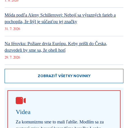
1. 8. 2026
Móda podľa Aleny Schillerovej: Nebojí sa výrazných farieb a
pochopila, že štýl je súčasťou jej značky
31. 7. 2026
Na férovku: Požiare drvia Európu. Keby prišli do Česka,
dozvedeli by sme sa, že oheň horí
29. 7. 2026
ZOBRAZIŤ VŠETKY NOVINKY
Videa
Za komunizmu sme to mali ľahšie. Modlím sa za