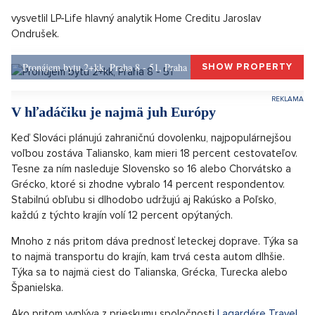
„Zahraničné pobyty si ľudia plánujú na dlhšie
obdobie, domáce výlety potom slúžia skôr ako
príjemný doplnok. Rastie tiež počet domácností,
ktoré aktívne kombinujú rôzne typy cestovania a
nemusia pritom šetriť na zážitkoch ani
odpočinku. Dovolenka tak pomaly prestáva byť
jednou veľkou letnou udalosťou a mení sa na
mozaiku rôznych ciest, dobrodružstiev a
zážitkov,"
vysvetlil LP-Life hlavný analytik Home Creditu Jaroslav
Ondrušek.
Pronájem bytu 2+kk, Praha 8 - 51, Praha 8
SHOW PROPERTY
V hľadáčiku je najmä juh Európy