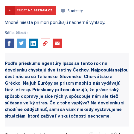
3 minuty
+
PRIDAŤ NA
SEZNAM.CZ
Sdílet článek: