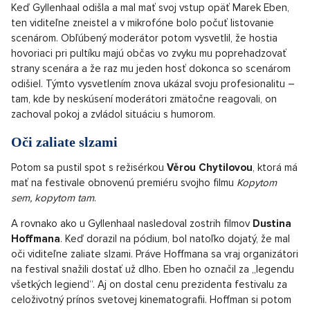
Keď Gyllenhaal odišla a mal mať svoj vstup opäť Marek Eben,
ten viditeľne zneistel a v mikrofóne bolo počuť listovanie
scenárom. Obľúbený moderátor potom vysvetlil, že hostia
hovoriaci pri pultíku majú občas vo zvyku mu poprehadzovať
strany scenára a že raz mu jeden hosť dokonca so scenárom
odišiel. Týmto vysvetlením znova ukázal svoju profesionalitu –
tam, kde by neskúsení moderátori zmätočne reagovali, on
zachoval pokoj a zvládol situáciu s humorom.
Oči zaliate slzami
Potom sa pustil spot s režisérkou
Věrou Chytilovou
, ktorá má
mať na festivale obnovenú premiéru svojho filmu
Kopytom
sem, kopytom tam
.
A rovnako ako u Gyllenhaal nasledoval zostrih filmov
Dustina
Hoffmana
. Keď dorazil na pódium, bol natoľko dojatý, že mal
oči viditeľne zaliate slzami. Práve Hoffmana sa vraj organizátori
na festival snažili dostať už dlho. Eben ho označil za „legendu
všetkých legiend“. Aj on dostal cenu prezidenta festivalu za
celoživotný prínos svetovej kinematografii. Hoffman si potom