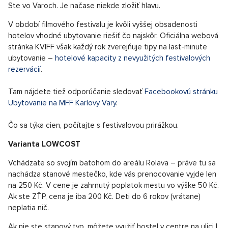
Ste vo Varoch. Je načase niekde zložiť hlavu.
V období filmového festivalu je kvôli vyššej obsadenosti
hotelov vhodné ubytovanie riešiť čo najskôr. Oficiálna webová
stránka KVIFF však každý rok zverejňuje tipy na last-minute
ubytovanie –
hotelové kapacity z nevyužitých festivalových
rezervácií
.
Tam nájdete tiež odporúčanie sledovať
Facebookovú stránku
Ubytovanie na MFF Karlovy Vary
.
Čo sa týka cien, počítajte s festivalovou prirážkou.
Varianta LOWCOST
Vchádzate so svojím batohom do areálu Rolava – práve tu sa
nachádza stanové mestečko, kde vás prenocovanie vyjde len
na 250 Kč. V cene je zahrnutý poplatok mestu vo výške 50 Kč.
Ak ste ZŤP, cena je iba 200 Kč. Deti do 6 rokov (vrátane)
neplatia nič.
Ak nie ste stanový typ, môžete využiť hostel v centre na ulici I.