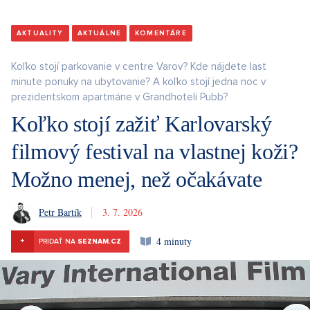
AKTUALITY
AKTUÁLNE
KOMENTÁRE
Koľko stojí parkovanie v centre Varov? Kde nájdete last
minute ponuky na ubytovanie? A koľko stojí jedna noc v
prezidentskom apartmáne v Grandhoteli Pubb?
Koľko stojí zažiť Karlovarský
filmový festival na vlastnej koži?
Možno menej, než očakávate
Petr Bartík
3. 7. 2026
4 minuty
+
PRIDAŤ NA
SEZNAM.CZ