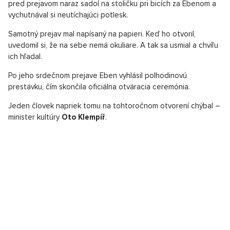
pred prejavom naraz sadol na stoličku pri bicích za Ebenom a
vychutnával si neutíchajúci potlesk.
Samotný prejav mal napísaný na papieri. Keď ho otvoril,
uvedomil si, že na sebe nemá okuliare. A tak sa usmial a chvíľu
ich hľadal.
Po jeho srdečnom prejave Eben vyhlásil polhodinovú
prestávku, čím skončila oficiálna otváracia ceremónia.
Jeden človek napriek tomu na tohtoročnom otvorení chýbal –
minister kultúry
Oto Klempíř
.