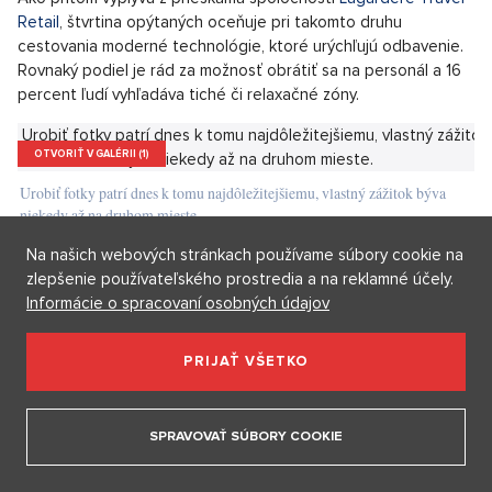
Keď Slováci plánujú zahraničnú dovolenku, najpopulárnejšou
voľbou zostáva Taliansko, kam mieri 18 percent cestovateľov.
Tesne za ním nasleduje Slovensko so 16 alebo Chorvátsko a
Grécko, ktoré si zhodne vybralo 14 percent respondentov.
Stabilnú obľubu si dlhodobo udržujú aj Rakúsko a Poľsko,
každú z týchto krajín volí 12 percent opýtaných.
Mnoho z nás pritom dáva prednosť leteckej doprave. Týka sa
to najmä transportu do krajín, kam trvá cesta autom dlhšie.
Týka sa to najmä ciest do Talianska, Grécka, Turecka alebo
Španielska.
Na našich webových stránkach používame súbory cookie na
zlepšenie používateľského prostredia a na reklamné účely.
Ako pritom vyplýva z prieskumu spoločnosti
Lagardére Travel
Informácie o spracovaní osobných údajov
Retail
, štvrtina opýtaných oceňuje pri takomto druhu
cestovania moderné technológie, ktoré urýchľujú odbavenie.
Rovnaký podiel je rád za možnosť obrátiť sa na personál a 16
PRIJAŤ VŠETKO
percent ľudí vyhľadáva tiché či relaxačné zóny.
SPRAVOVAŤ SÚBORY COOKIE
OTVORIŤ V GALÉRII (1)
Urobiť fotky patrí dnes k tomu najdôležitejšiemu, vlastný zážitok býva
niekedy až na druhom mieste.