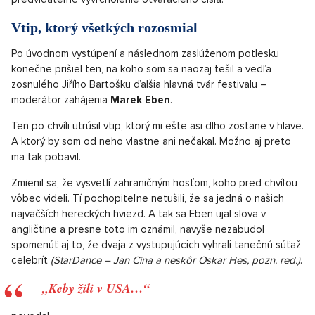
Vtip, ktorý všetkých rozosmial
Po úvodnom vystúpení a následnom zaslúženom potlesku
konečne prišiel ten, na koho som sa naozaj tešil a vedľa
zosnulého Jiřího Bartošku ďalšia hlavná tvár festivalu –
moderátor zahájenia
Marek Eben
.
Ten po chvíli utrúsil vtip, ktorý mi ešte asi dlho zostane v hlave.
A ktorý by som od neho vlastne ani nečakal. Možno aj preto
ma tak pobavil.
Zmienil sa, že vysvetlí zahraničným hosťom, koho pred chvíľou
vôbec videli. Tí pochopiteľne netušili, že sa jedná o našich
najväčších hereckých hviezd. A tak sa Eben ujal slova v
angličtine a presne toto im oznámil, navyše nezabudol
spomenúť aj to, že dvaja z vystupujúcich vyhrali tanečnú súťaž
celebrít
(StarDance – Jan Cina a neskôr Oskar Hes, pozn. red.)
.
„Keby žili v USA…“