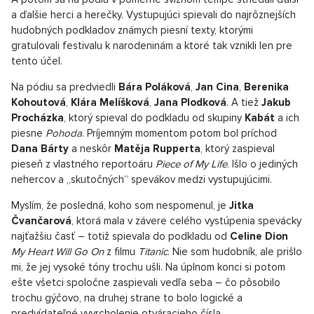
a ďalšie herci a herečky. Vystupujúci spievali do najrôznejších
hudobných podkladov známych piesní texty, ktorými
gratulovali festivalu k narodeninám a ktoré tak vznikli len pre
tento účel.
Na pódiu sa predviedli
Bára Poláková
,
Jan Cina
,
Berenika
Kohoutová
,
Klára Melíšková
,
Jana Plodková
. A tiež
Jakub
Procházka
, ktorý spieval do podkladu od skupiny
Kabát
a ich
piesne
Pohoda
. Príjemným momentom potom bol príchod
Dana Bárty
a neskôr
Matěja Rupperta
, ktorý zaspieval
pieseň z vlastného reportoáru
Piece of My Life
. Išlo o jediných
nehercov a „skutočných“ spevákov medzi vystupujúcimi.
Myslím, že posledná, koho som nespomenul, je
Jitka
Čvančarová
, ktorá mala v závere celého vystúpenia spevácky
najťažšiu časť – totiž spievala do podkladu od
Celine Dion
My Heart Will Go On
z filmu
Titanic
. Nie som hudobník, ale prišlo
mi, že jej vysoké tóny trochu ušli. Na úplnom konci si potom
ešte všetci spoločne zaspievali vedľa seba – čo pôsobilo
trochu gýčovo, na druhej strane to bolo logické a
predvídateľné vyvrcholenie otváracieho čísla.