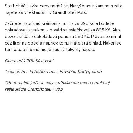
Ste boháč, takže ceny neriešite. Navyše ani nikam nemusíte,
najete sa v reštaurácii v Grandhoteli Pubb.
Začnete napríklad krémom z humra za 295 Kč a budete
pokračovať steakom z hovädzej sviečkovej za 895 Kč. Ako
dezert si dáte čokoládovú penu za 250 Kč. Práve ste minuli
cez liter na obed a napriek tomu máte stále hlad. Nakoniec
ten kebab možno nie je zas až taký zlý nápad.
Cena: od 1 000 Kč a viac*
*cena je bez kebabu a bez stravného bodyguarda
*ide o reálne jedlá a ceny z oficiálneho menu hotelovej
reštaurácie Grandhotelu Pubb