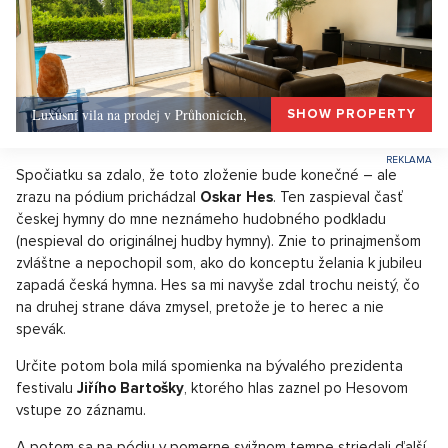
Luxusní vila na prodej v Průhonicích,
SHOW PROPERTY
Spočiatku sa zdalo, že toto zloženie bude konečné – ale
zrazu na pódium prichádzal
Oskar Hes
. Ten zaspieval časť
českej hymny do mne neznámeho hudobného podkladu
(nespieval do originálnej hudby hymny). Znie to prinajmenšom
zvláštne a nepochopil som, ako do konceptu želania k jubileu
zapadá česká hymna. Hes sa mi navyše zdal trochu neistý, čo
na druhej strane dáva zmysel, pretože je to herec a nie
spevák.
Určite potom bola milá spomienka na bývalého prezidenta
festivalu
Jiřího Bartošky
, ktorého hlas zaznel po Hesovom
vstupe zo záznamu.
A potom sa na pódiu v pomerne svižnom tempe striedali ďalší