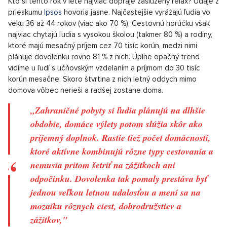
Podľa prieskumu agentúry Ipsos sa tento rok na
dovolenku chystajú dve tretiny Čechov. Najpopulárnejšou
destináciou sú Taliansko, Slovensko, Chorvátsko a
Grécko. Na juh Európy sa pritom mnohí z nás vydávajú
tiež letecky. Prieskumy pritom ukazujú, že práve taký
spôsob dopravy je síce rýchly, spôsobuje nám ale tiež
súčasne veľký stres. Čo z toho vyplýva? Na dovolenku si
chodíme oddýchnuť, sami sa však niekedy vystavujeme
situáciám, ktoré zažívať v skutočnosti nechceme.
Kto si tento rok v lete najviac dopraje zaslúžený relax? Údaje z
prieskumu
Ipsos
hovoria jasne. Najčastejšie vyrážajú ľudia vo
veku 36 až 44 rokov (viac ako 70 %). Cestovnú horúčku však
najviac chytajú ľudia s vysokou školou (takmer 80 %) a rodiny,
ktoré majú mesačný príjem cez 70 tisíc korún, medzi nimi
plánuje dovolenku rovno 81 % z nich. Úplne opačný trend
vidíme u ľudí s učňovským vzdelaním a príjmom do 30 tisíc
korún mesačne. Skoro štvrtina z nich letný oddych mimo
domova vôbec nerieši a radšej zostane doma.