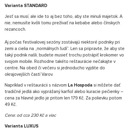
Varianta STANDARD
Jesť sa musí, ale ide to aj bez toho, aby ste minuli majetok. A
nie, nemusíte kvôli tomu prežívať na kebabe alebo čínskych
rezancoch.
Aj počas festivalovej sezóny zostávajú niektoré podniky pri
zemi a cielia na „normálnych ľudí“. Len sa pripravte, že aby ste
taký podnik našli, budete musieť trochu potrápiť krokomer vo
svojom mobile. Rozhodne takéto reštaurácie nečakajte v
centre. Na obed či večeru si jednoducho vyjdite do
okrajovejších častí Varov.
Napríklad v reštaurácii s názvom
La Hospoda
si môžete dať
tradičné jedlá ako vyprážaný karfiol alebo kuracie pečienky –
cena za hlavné jedlo je pritom len 179 Kč. Za polievku potom
49 Kč.
Cena: od cca 230 Kč a viac
Varianta LUXUS