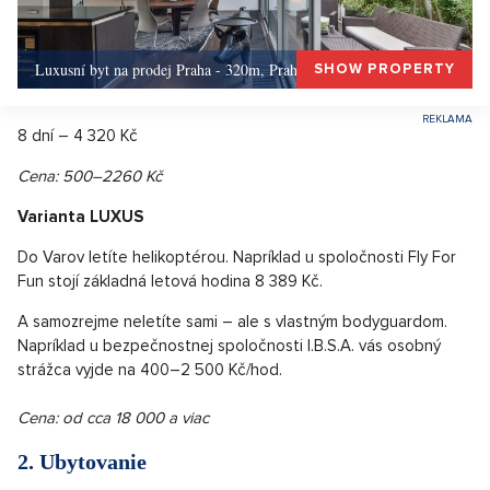
Luxusní byt na prodej Praha - 320m, Praha 5
SHOW PROPERTY
8 dní – 4 320 Kč
Cena: 500–2260 Kč
Varianta LUXUS
Do Varov letíte helikoptérou. Napríklad u spoločnosti Fly For
Fun stojí základná letová hodina 8 389 Kč.
A samozrejme neletíte sami – ale s vlastným bodyguardom.
Napríklad u bezpečnostnej spoločnosti I.B.S.A. vás osobný
strážca vyjde na 400–2 500 Kč/hod.
Cena: od cca 18 000 a viac
2. Ubytovanie