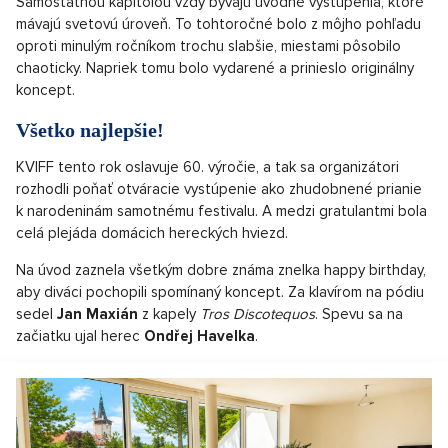
Samostatnou kapitolou vždy bývajú úvodné vystúpenia, ktoré
mávajú svetovú úroveň. To tohtoročné bolo z môjho pohľadu
oproti minulým ročníkom trochu slabšie, miestami pôsobilo
chaoticky. Napriek tomu bolo vydarené a prinieslo originálny
koncept.
Všetko najlepšie!
KVIFF tento rok oslavuje 60. výročie, a tak sa organizátori
rozhodli poňať otváracie vystúpenie ako zhudobnené prianie
k narodeninám samotnému festivalu. A medzi gratulantmi bola
celá plejáda domácich hereckých hviezd.
Na úvod zaznela všetkým dobre známa znelka happy birthday,
aby diváci pochopili spomínaný koncept. Za klavírom na pódiu
sedel
Jan Maxián
z kapely
Tros Discotequos
. Spevu sa na
začiatku ujal herec
Ondřej Havelka
.