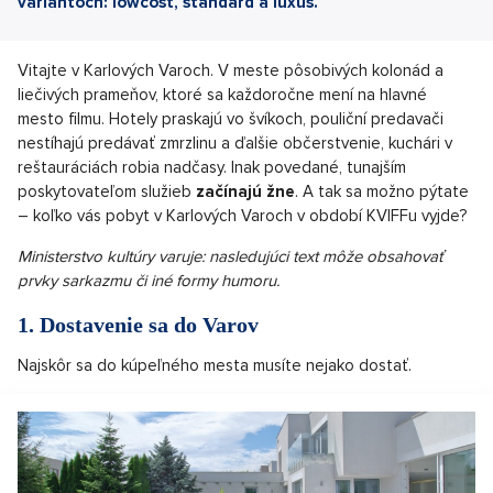
variantoch: lowcost, štandard a luxus.
Vitajte v Karlových Varoch. V meste pôsobivých kolonád a
liečivých prameňov, ktoré sa každoročne mení na hlavné
mesto filmu. Hotely praskajú vo švíkoch, pouliční predavači
nestíhajú predávať zmrzlinu a ďalšie občerstvenie, kuchári v
reštauráciách robia nadčasy. Inak povedané, tunajším
poskytovateľom služieb
začínajú žne
. A tak sa možno pýtate
– koľko vás pobyt v Karlových Varoch v období KVIFFu vyjde?
Ministerstvo kultúry varuje: nasledujúci text môže obsahovať
prvky sarkazmu či iné formy humoru.
1. Dostavenie sa do Varov
Najskôr sa do kúpeľného mesta musíte nejako dostať.