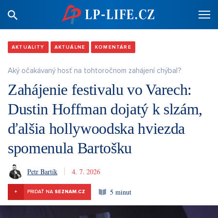
AKTUALITY
AKTUÁLNE
KOMENTÁRE
Aký očakávaný hosť na tohtoročnom zahájení chýbal?
Zahájenie festivalu vo Varech:
Dustin Hoffman dojatý k slzám,
ďalšia hollywoodska hviezda
spomenula Bartošku
Petr Bartík
4. 7. 2026
5 minut
+
PRIDAŤ NA
SEZNAM.CZ