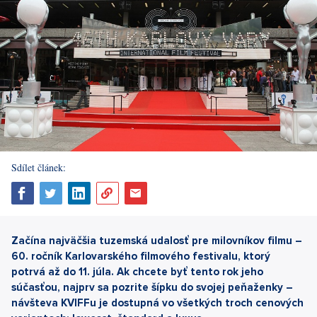
Sdílet článek:
Začína najväčšia tuzemská udalosť pre milovníkov filmu –
60. ročník Karlovarského filmového festivalu, ktorý
potrvá až do 11. júla. Ak chcete byť tento rok jeho
súčasťou, najprv sa pozrite šípku do svojej peňaženky
–
návšteva KVIFFu je dostupná vo všetkých troch cenových