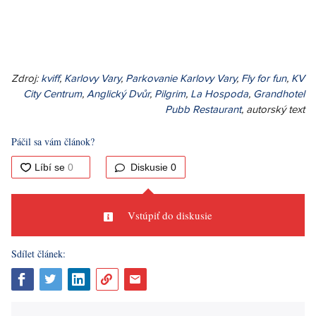
Zdroj:
kviff
,
Karlovy Vary
,
Parkovanie Karlovy Vary
,
Fly for fun
,
KV
City Centrum
,
Anglický Dvůr
,
Pilgrim
,
La Hospoda
,
Grandhotel
Pubb Restaurant
, autorský text
Páčil sa vám článok?
Diskusie
0
Vstúpiť do diskusie
Sdílet článek: