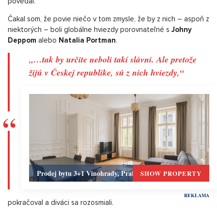
povedal.
Čakal som, že povie niečo v tom zmysle, že by z nich – aspoň z
niektorých – boli globálne hviezdy porovnateľné s
Johny
Deppom
alebo
Natalia Portman
.
„…tak by určite neboli takí slávni. Ale pretože
žijú v Českej republike, sú z nich hviezdy,“
Prodej bytu 3+1 Vinohrady, Praha 2 - 117 m², Praha 2
SHOW PROPERTY
pokračoval a diváci sa rozosmiali.