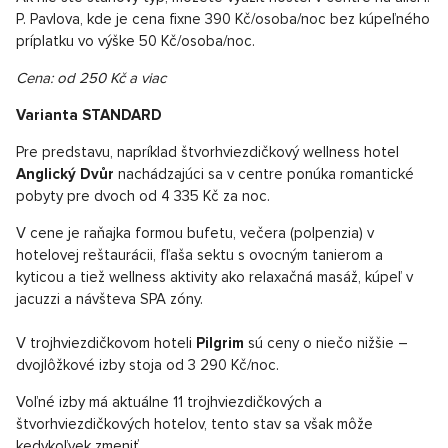
P. Pavlova, kde je cena fixne 390 Kč/osoba/noc bez kúpeľného
príplatku vo výške 50 Kč/osoba/noc.
Cena: od 250 Kč a viac
Varianta STANDARD
Pre predstavu, napríklad štvorhviezdičkový wellness hotel
Anglický Dvůr
nachádzajúci sa v centre ponúka romantické
pobyty pre dvoch od 4 335 Kč za noc.
V cene je raňajka formou bufetu, večera (polpenzia) v
hotelovej reštaurácii, fľaša sektu s ovocným tanierom a
kyticou a tiež wellness aktivity ako relaxačná masáž, kúpeľ v
jacuzzi a návšteva SPA zóny.
V trojhviezdičkovom hoteli
Pilgrim
sú ceny o niečo nižšie –
dvojlôžkové izby stoja od 3 290 Kč/noc.
Voľné izby má aktuálne 11 trojhviezdičkových a
štvorhviezdičkových hotelov, tento stav sa však môže
kedykoľvek zmeniť.