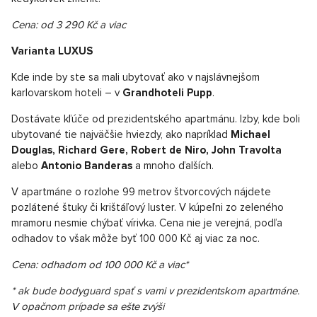
Cena: od 3 290 Kč a viac
Varianta LUXUS
Kde inde by ste sa mali ubytovať ako v najslávnejšom
karlovarskom hoteli – v
Grandhoteli Pupp
.
Dostávate kľúče od prezidentského apartmánu. Izby, kde boli
ubytované tie najväčšie hviezdy, ako napríklad
Michael
Douglas, Richard Gere, Robert de Niro, John Travolta
alebo
Antonio Banderas
a mnoho ďalších.
V apartmáne o rozlohe 99 metrov štvorcových nájdete
pozlátené štuky či krištáľový luster. V kúpeľni zo zeleného
mramoru nesmie chýbať vírivka. Cena nie je verejná, podľa
odhadov to však môže byť 100 000 Kč aj viac za noc.
Cena: odhadom od 100 000 Kč a viac*
* ak bude bodyguard spať s vami v prezidentskom apartmáne.
V opačnom prípade sa ešte zvýši