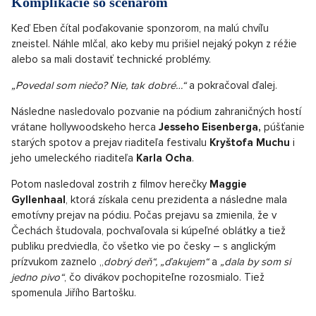
Komplikácie so scenárom
Keď Eben čítal poďakovanie sponzorom, na malú chvíľu
zneistel. Náhle mlčal, ako keby mu prišiel nejaký pokyn z réžie
alebo sa mali dostaviť technické problémy.
„Povedal som niečo? Nie, tak dobré…“
a pokračoval ďalej.
Následne nasledovalo pozvanie na pódium zahraničných hostí
vrátane hollywoodskeho herca
Jesseho Eisenberga,
púšťanie
starých spotov a prejav riaditeľa festivalu
Kryštofa Muchu
i
jeho umeleckého riaditeľa
Karla Ocha
.
Potom nasledoval zostrih z filmov herečky
Maggie
Gyllenhaal
, ktorá získala cenu prezidenta a následne mala
emotívny prejav na pódiu. Počas prejavu sa zmienila, že v
Čechách študovala, pochvaľovala si kúpeľné oblátky a tiež
publiku predviedla, čo všetko vie po česky – s anglickým
prízvukom zaznelo „
dobrý deň“, „ďakujem“
a
„dala by som si
jedno pivo“
, čo divákov pochopiteľne rozosmialo. Tiež
spomenula Jiřího Bartošku.