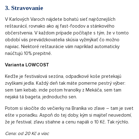
3. Stravovanie
V Karlových Varoch nájdete bohatú sieť najrôznejších
reštaurácií, rovnako ako aj fast-foodov a stánkového
občerstvenia. V každom prípade počítajte s tým, že v tomto
období vás prevádzkovatelia skúsia vyžmýkať čo možno
najviac. Niektoré reštaurácie vám napríklad automaticky
naúčtujú 10% prepitné.
Varianta LOWCOST
Keďže je festivalová sezóna, odpadkové koše pretekajú
zvyškami jedla. Každý deň tak máte pomerne pestrý výber:
sem tam kebab, inde potom hranolky z Mekáča, sem tam
nejaká tá bageta, jednoducho sen.
Potom si skočíte do večierky na Braníka vo zľave – tam je svet
ešte v poriadku. Aspoň do tej doby, kým si majiteľ neuvedomí,
že je festival, zľavu stiahne a cenu napáli o 10 Kč. Tak rýchlo.
Cena: od 20 Kč a viac