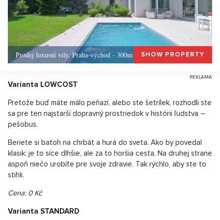
Prodej luxusní vily, Praha-východ - 300m, Okolí Prahy
SHOW PROPERTY
Varianta LOWCOST
Pretože buď máte málo peňazí, alebo ste šetrílek, rozhodli ste
sa pre ten najstarší dopravný prostriedok v histórii ľudstva –
pešobus.
Beriete si batoh na chrbát a hurá do sveta. Ako by povedal
klasik: je to síce dlhšie, ale za to horšia cesta. Na druhej strane
aspoň niečo urobíte pre svoje zdravie. Tak rýchlo, aby ste to
stihli.
Cena: 0 Kč
Varianta STANDARD