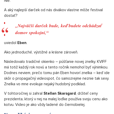
Nie.
A aký najlepší darček od nás divákov vlastne môže festival
dostať?
„Najväčší darček bude, keď budete odchádzať
domov spokojní,“
uviedol
Eben
.
Ako jednoduché, výstižné a krásne zároveň.
Následovalo tradičné okienko – púšťanie novej znelky. KVIFF
má totiž každý rok novú a tento ročník nemohol byť výnimkou.
Dodnes neviem, prečo tomu pán Eben hovorí znelka – keď ide
skôr o propagačný videospot, čo samozrejme neznie tak sexy.
Znelka vo mne evokuje nejaký hudobný podklad.
V tohtoročnej si zahral
Stellan Skarsgard
, držiteľ ceny
prezidenta, ktorý v nej na malej loďke používa svoju cenu ako
kotvu. Video je ako vždy ladené do čiernobielej.