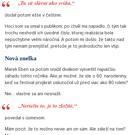
„Tu sú slávni ako sviňa,“
dodal potom ešte v češtine.
Hoci som sa smial s publikom, po chvíli ma napadlo, či tým tak
trochu neshodil ich úvodné číslo, ktorej realizácia bola
nepochybne veľmi náročná. A potom mi došlo, že takto nad
tým nemám premýšľať, pretože je to jednoducho len vtip.
Nová znelka
Marek Eben sa potom snažil divákom vysvetliť najväčšiu
záhadu tohto ročníka. Ako je možné, že ide o 60. narodeniny,
keď sa festival prvýkrát uskutočnil už pred viac ako 80 rokmi?
Nie… vlastne sa ani nesnažil.
„Neriešte to, je to zložité,“
povedal s úsmevom.
Mám pocit, že to možno nevie ani on sám. Ale záleží na tom?