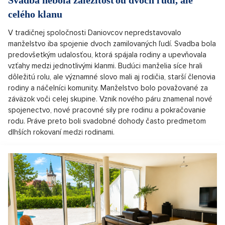
celého klanu
V tradičnej spoločnosti Daniovcov nepredstavovalo
manželstvo iba spojenie dvoch zamilovaných ľudí. Svadba bola
predovšetkým udalosťou, ktorá spájala rodiny a upevňovala
vzťahy medzi jednotlivými klanmi. Budúci manželia síce hrali
dôležitú rolu, ale významné slovo mali aj rodičia, starší členovia
rodiny a náčelníci komunity. Manželstvo bolo považované za
záväzok voči celej skupine. Vznik nového páru znamenal nové
spojenectvo, nové pracovné sily pre rodinu a pokračovanie
rodu. Práve preto boli svadobné dohody často predmetom
dlhších rokovaní medzi rodinami.