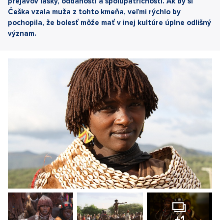
prejavov lásky, oddanosti a spolupatričnosti. Ak by si
Češka vzala muža z tohto kmeňa, veľmi rýchlo by
pochopila, že bolesť môže mať v inej kultúre úplne odlišný
význam.
+1