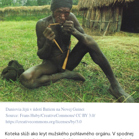
Daniovia žijú v údolí Baliem na Novej Guinei
Source: Frans Huby/CreativeCommons/ CC BY 3.0/
https://creativecommons.org/licenses/by/3.0
Koteka slúži ako kryt mužského pohlavného orgánu. V spodnej