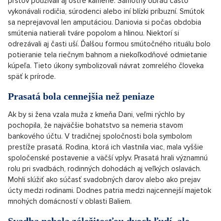
prstov používali aj ostré kamene. Samotný obrad často
vykonávali rodičia, súrodenci alebo iní blízki príbuzní. Smútok
sa neprejavoval len amputáciou. Daniovia si počas obdobia
smútenia natierali tváre popolom a hlinou. Niektorí si
odrezávali aj časti uší. Ďalšou formou smútočného rituálu bolo
potieranie tela riečnym bahnom a niekoľkodňové odmietanie
kúpeľa. Tieto úkony symbolizovali návrat zomrelého človeka
späť k prírode.
Prasatá bola cennejšia než peniaze
Ak by si žena vzala muža z kmeňa Dani, veľmi rýchlo by
pochopila, že najväčšie bohatstvo sa nemeria stavom
bankového účtu. V tradičnej spoločnosti bola symbolom
prestíže prasatá. Rodina, ktorá ich vlastnila viac, mala vyššie
spoločenské postavenie a väčší vplyv. Prasatá hrali významnú
rolu pri svadbách, rodinných dohodách aj veľkých oslavách.
Mohli slúžiť ako súčasť svadobných darov alebo ako prejav
úcty medzi rodinami. Dodnes patria medzi najcennejší majetok
mnohých domácností v oblasti Baliem.
Svadba nebola záležitosťou dvoch ľudí, ale