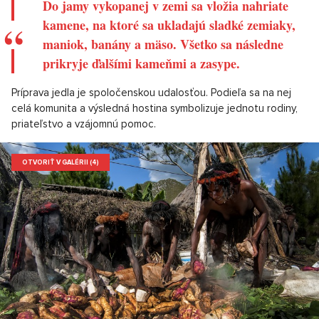
Do jamy vykopanej v zemi sa vložia nahriate
kamene, na ktoré sa ukladajú sladké zemiaky,
maniok, banány a mäso. Všetko sa následne
prikryje ďalšími kameňmi a zasype.
Príprava jedla je spoločenskou udalosťou. Podieľa sa na nej
celá komunita a výsledná hostina symbolizuje jednotu rodiny,
priateľstvo a vzájomnú pomoc.
OTVORIŤ V GALÉRII (4)