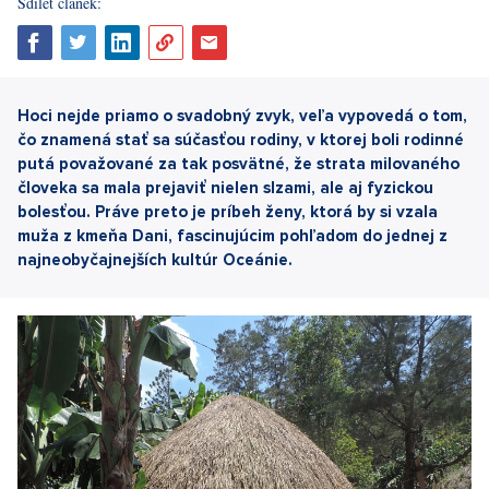
Sdílet článek:
Hoci nejde priamo o svadobný zvyk, veľa vypovedá o tom,
čo znamená stať sa súčasťou rodiny, v ktorej boli rodinné
putá považované za tak posvätné, že strata milovaného
človeka sa mala prejaviť nielen slzami, ale aj fyzickou
bolesťou. Práve preto je príbeh ženy, ktorá by si vzala
muža z kmeňa Dani, fascinujúcim pohľadom do jednej z
najneobyčajnejších kultúr Oceánie.