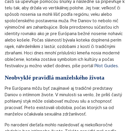
časti sa upevňuje pomocou šnúrky a následne sa pripevňuje k
telu tak, aby držala vo vertikálnej polohe. Jej tvar, veľkosť či
spôsob nosenia sa mohli líšiť podľa regiónu, veku alebo
spoločenského postavenia muža. Pre Daniov to nebolo nič
výnimočné ani zahanbujúce. Bola prirodzenou súčasťou ich
identity rovnako ako je pre Európana bežné nosenie nohavíc
alebo košele. Počas slávností bývala koteka doplnená perím
rajek, náhrdelníkmi z lastúr, ozdobami z kostí či tradičnými
zbraňami. Hoci dnes mnohí príslušníci kmeňa nosia moderné
oblečenie, koteka zostáva symbolom ich kultúry a počas
festivalov ju možno vidieť dodnes, píše portál
Pilot Guides.
Neobvyklé pravidlá manželského života
Pre Európana môžu byť zaujímavé aj tradičné predstavy
Daniov o intímnom živote. V minulosti sa verilo, že príliš častý
pohlavný styk môže oslabovať mužovu silu a schopnosť
pracovať. Preto existovali obdobia, počas ktorých sa od
manželov očakávala sexuálna zdržanlivosť.
Po narodení dieťaťa mohlo nasledovať aj niekoľkoročné