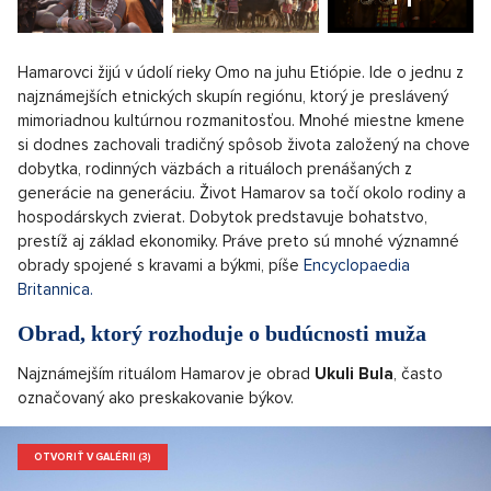
Hamarovci žijú v údolí rieky Omo na juhu Etiópie. Ide o jednu z
najznámejších etnických skupín regiónu, ktorý je preslávený
mimoriadnou kultúrnou rozmanitosťou. Mnohé miestne kmene
si dodnes zachovali tradičný spôsob života založený na chove
dobytka, rodinných väzbách a rituáloch prenášaných z
generácie na generáciu. Život Hamarov sa točí okolo rodiny a
hospodárskych zvierat. Dobytok predstavuje bohatstvo,
prestíž aj základ ekonomiky. Práve preto sú mnohé významné
obrady spojené s kravami a býkmi, píše
Encyclopaedia
Britannica.
Obrad, ktorý rozhoduje o budúcnosti muža
Najznámejším rituálom Hamarov je obrad
Ukuli Bula
, často
označovaný ako preskakovanie býkov.
OTVORIŤ V GALÉRII (3)