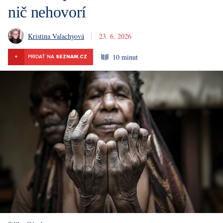
nič nehovorí
Kristina Valachyová
23. 6. 2026
10 minut
+
PRIDAŤ NA
SEZNAM.CZ