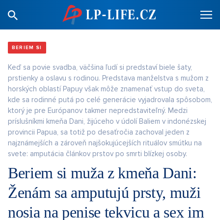
BERIEM SI
Keď sa povie svadba, väčšina ľudí si predstaví biele šaty,
prstienky a oslavu s rodinou. Predstava manželstva s mužom z
horských oblastí Papuy však môže znamenať vstup do sveta,
kde sa rodinné putá po celé generácie vyjadrovala spôsobom,
ktorý je pre Európanov takmer nepredstaviteľný. Medzi
príslušníkmi kmeňa Dani, žijúceho v údolí Baliem v indonézskej
provincii Papua, sa totiž po desaťročia zachoval jeden z
najznámejších a zároveň najšokujúcejších rituálov smútku na
svete: amputácia článkov prstov po smrti blízkej osoby.
Beriem si muža z kmeňa Dani:
Ženám sa amputujú prsty, muži
nosia na penise tekvicu a sex im