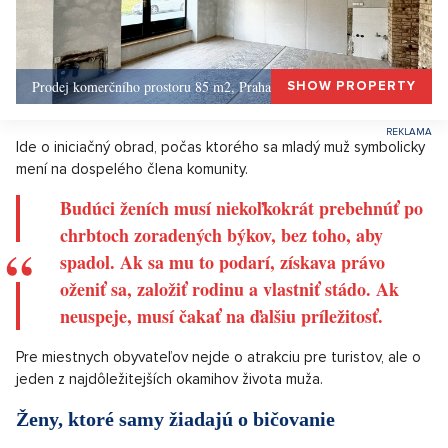
Prodej komerčního prostoru 85 m2, Praha 1, Praha 1
SHOW PROPERTY
Ide o iniciačný obrad, počas ktorého sa mladý muž symbolicky
mení na dospelého člena komunity.
Budúci ženích musí niekoľkokrát prebehnúť po
chrbtoch zoradených býkov, bez toho, aby
spadol. Ak sa mu to podarí, získava právo
oženiť sa, založiť rodinu a vlastniť stádo. Ak
neuspeje, musí čakať na ďalšiu príležitosť.
Pre miestnych obyvateľov nejde o atrakciu pre turistov, ale o
jeden z najdôležitejších okamihov života muža.
Ženy, ktoré samy žiadajú o bičovanie