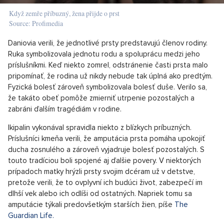
Když zemře příbuzný, žena přijde o prst
Source: Profimedia
Daniovia verili, že jednotlivé prsty predstavujú členov rodiny.
Ruka symbolizovala jednotu rodu a spoluprácu medzi jeho
príslušníkmi. Keď niekto zomrel, odstránenie časti prsta malo
pripomínať, že rodina už nikdy nebude tak úplná ako predtým.
Fyzická bolesť zároveň symbolizovala bolesť duše. Verilo sa,
že takáto obeť pomôže zmierniť utrpenie pozostalých a
zabráni ďalším tragédiám v rodine.
Ikipalin vykonával spravidla niekto z blízkych príbuzných.
Príslušníci kmeňa verili, že amputácia prsta pomáha upokojiť
ducha zosnulého a zároveň vyjadruje bolesť pozostalých. S
touto tradíciou boli spojené aj ďalšie povery. V niektorých
prípadoch matky hrýzli prsty svojim dcéram už v detstve,
pretože verili, že to ovplyvní ich budúci život, zabezpečí im
dlhší vek alebo ich odlíši od ostatných. Napriek tomu sa
amputácie týkali predovšetkým starších žien, píše
The
Guardian Life.