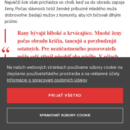
Najväčší šok však prichádza vo chvíli, keď sa do obradu zapoja
ženy. Počas slávnosti totiž ženské príbuzné mladého muža
dobrovoľne žiadajú mužov z komunity, aby ich bičovali dlhými
prútmi.
Rany bývajú hlboké a krvácajúce. Mnohé ženy
počas obradu kričia, tancujú a povzbudzujú
ostatných. Pre nezúčastneného pozorovateľa
môže celý rituál pôsobiť ako násilie. V očiach
Hamarov však ide o prejav lojality voči rodine.
Na našich webových stránkach používame súbory cookie na
zlepšenie používateľského prostredia a na reklamné účely.
Žena tým dáva najavo, že je pripravená podporovať svojho
Informácie o spracovaní osobných údajov
príbuzného po celý život. Ak sa muž v budúcnosti dostane do
problémov, práve ženy s jazvami na chrbte môžu očakávať
jeho pomoc a ochranu, píše portál
Africa 101 Last Tribes.
PRIJAŤ VŠETKO
To, čo by Európan považoval za zranenie, je pre
ženy z kmeňa Hamar dôvodom na hrdosť. Jazvy
SPRAVOVAŤ SÚBORY COOKIE
zostávajú na tele po celý život a predstavujú
dôkaz odvahy, oddanosti a schopnosti znášať