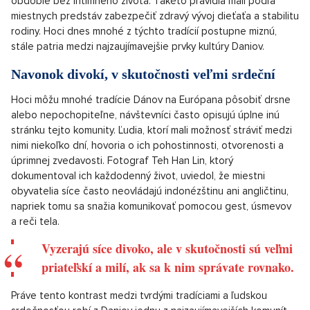
obdobie bez intímneho života. Takéto pravidlá mali podľa
miestnych predstáv zabezpečiť zdravý vývoj dieťaťa a stabilitu
rodiny. Hoci dnes mnohé z týchto tradícií postupne miznú,
stále patria medzi najzaujímavejšie prvky kultúry Daniov.
Navonok divokí, v skutočnosti veľmi srdeční
Hoci môžu mnohé tradície Dánov na Európana pôsobiť drsne
alebo nepochopiteľne, návštevníci často opisujú úplne inú
stránku tejto komunity. Ľudia, ktorí mali možnosť stráviť medzi
nimi niekoľko dní, hovoria o ich pohostinnosti, otvorenosti a
úprimnej zvedavosti. Fotograf Teh Han Lin, ktorý
dokumentoval ich každodenný život, uviedol, že miestni
obyvatelia síce často neovládajú indonézštinu ani angličtinu,
napriek tomu sa snažia komunikovať pomocou gest, úsmevov
a reči tela.
Vyzerajú síce divoko, ale v skutočnosti sú veľmi
priateľskí a milí, ak sa k nim správate rovnako.
Práve tento kontrast medzi tvrdými tradíciami a ľudskou