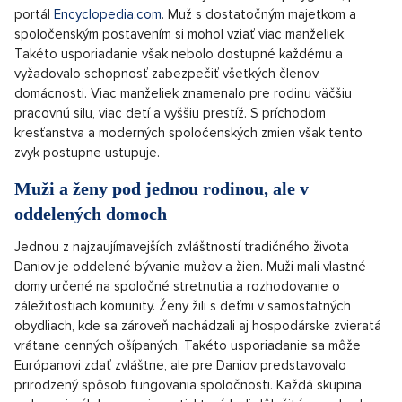
portál
Encyclopedia.com
. Muž s dostatočným majetkom a
spoločenským postavením si mohol vziať viac manželiek.
Takéto usporiadanie však nebolo dostupné každému a
vyžadovalo schopnosť zabezpečiť všetkých členov
domácnosti. Viac manželiek znamenalo pre rodinu väčšiu
pracovnú silu, viac detí a vyššiu prestíž. S príchodom
kresťanstva a moderných spoločenských zmien však tento
zvyk postupne ustupuje.
Muži a ženy pod jednou rodinou, ale v
oddelených domoch
Jednou z najzaujímavejších zvláštností tradičného života
Daniov je oddelené bývanie mužov a žien. Muži mali vlastné
domy určené na spoločné stretnutia a rozhodovanie o
záležitostiach komunity. Ženy žili s deťmi v samostatných
obydliach, kde sa zároveň nachádzali aj hospodárske zvieratá
vrátane cenných ošípaných. Takéto usporiadanie sa môže
Európanovi zdať zvláštne, ale pre Daniov predstavovalo
prirodzený spôsob fungovania spoločnosti. Každá skupina