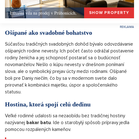
Luxusní vila na prodej v Průhonicích,
SHOW PROPERTY
Ošípané ako svadobné bohatstvo
Súčasťou tradičných svadobných dohôd bývalo odovzdávanie
ošípaných rodine nevesty. Ich počet často odrážal postavenie
rodiny ženícha a jej schopnosť postarať sa o budúcnosť
novomanželov. Nešlo o kúpu nevesty v dnešnom ponímaní
slova, ale o symbolický prejav úcty medzi rodinami. Ošípané
boli pre Daniy niečím, čo by sa v modernom svete dalo
prirovnať k kombinácii majetku, úspor a spoločenského
statusu.
Hostina, ktorá spojí celú dedinu
Veľké rodinné udalosti sa nezaobídu bez tradičnej hostiny
nazývanej
bakar batu
. Ide o starobylý spôsob prípravy jedla
pomocou rozpálených kameňov.