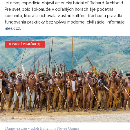
leteckej expedície objavil americký bádateľ Richard Archbold.
Pre svet bolo šokom, že v odľahlých horách žije početná
komunita, ktorá si uchovala vlastnú kultúru, tradície a pravidlá
fungovania prakticky bez vplyvu modernej civilizácie, informuje
Blesk.cz.
OTVORIŤ V GALÉRII (4)
Daniovia žijú v údolí Baliem na Novej Guinei