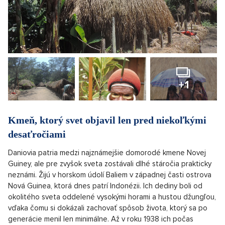
+1
Kmeň, ktorý svet objavil len pred niekoľkými
desaťročiami
Daniovia patria medzi najznámejšie domorodé kmene Novej
Guiney, ale pre zvyšok sveta zostávali dlhé stáročia prakticky
neznámi. Žijú v horskom údolí Baliem v západnej časti ostrova
Nová Guinea, ktorá dnes patrí Indonézii. Ich dediny boli od
okolitého sveta oddelené vysokými horami a hustou džungľou,
vďaka čomu si dokázali zachovať spôsob života, ktorý sa po
generácie menil len minimálne. Až v roku 1938 ich počas