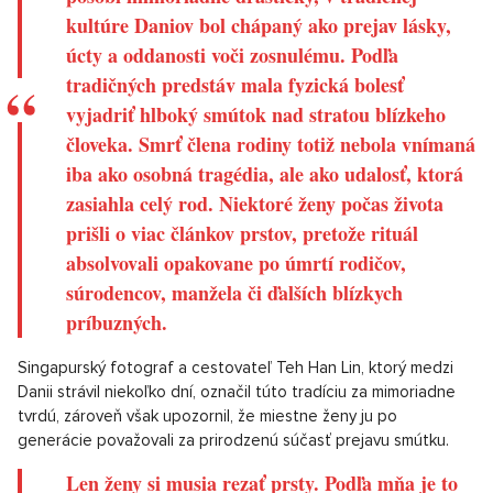
kultúre Daniov bol chápaný ako prejav lásky,
úcty a oddanosti voči zosnulému. Podľa
tradičných predstáv mala fyzická bolesť
vyjadriť hlboký smútok nad stratou blízkeho
človeka. Smrť člena rodiny totiž nebola vnímaná
iba ako osobná tragédia, ale ako udalosť, ktorá
zasiahla celý rod. Niektoré ženy počas života
prišli o viac článkov prstov, pretože rituál
absolvovali opakovane po úmrtí rodičov,
súrodencov, manžela či ďalších blízkych
príbuzných.
Singapurský fotograf a cestovateľ Teh Han Lin, ktorý medzi
Danii strávil niekoľko dní, označil túto tradíciu za mimoriadne
tvrdú, zároveň však upozornil, že miestne ženy ju po
generácie považovali za prirodzenú súčasť prejavu smútku.
Len ženy si musia rezať prsty. Podľa mňa je to