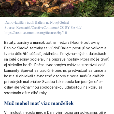
Daniovia žijú v údolí Baliem na Novej Guinei
Source: Keenan63/CreativeCommons/ CC BY-SA 4.0/
https://creativecommons.org/licenses/by/4.0
Bataty, banány a maniok patria medzi základné potraviny
Daniov. Sladké zemiaky sa v údolí Baliem pestujú vo veľkom a
tvoria dôležitú súčasť jedálnička. Pri významných udalostiach
sa celé dediny podieľajú na príprave hostiny, ktorá môže trvať
aj niekoľko hodín. Počas svadobných osláv sa stretávali celé
komunity. Spievali sa tradičné piesne, predvádzali sa tance a
hostia si obliekali slávnostné ozdoby z peria, mušlí a ďalších
prírodných materiálov. Svadba tak nebola len jedným dňom
osláv, ale významnou spoločenskou udalosťou, na ktorú sa
spomínalo ešte dlhé roky.
Muž mohol mať viac manželiek
V minulosti nebola medzi Dani výnimočná ani polygamia, píše