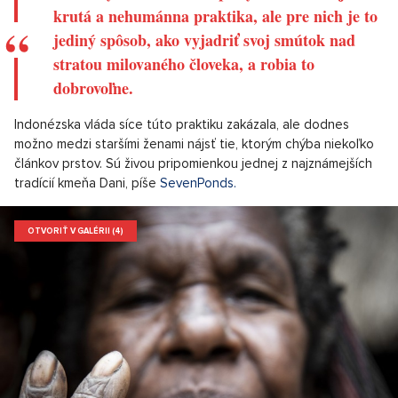
krutá a nehumánna praktika, ale pre nich je to
jediný spôsob, ako vyjadriť svoj smútok nad
stratou milovaného človeka, a robia to
dobrovoľne.
Indonézska vláda síce túto praktiku zakázala, ale dodnes
možno medzi staršími ženami nájsť tie, ktorým chýba niekoľko
článkov prstov. Sú živou pripomienkou jednej z najznámejších
tradícií kmeňa Dani, píše
SevenPonds.
OTVORIŤ V GALÉRII (4)