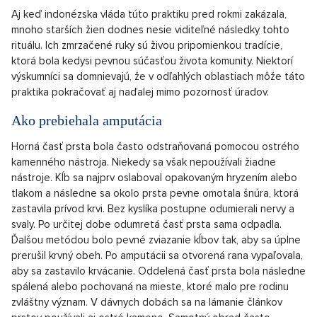
Aj keď indonézska vláda túto praktiku pred rokmi zakázala,
mnoho starších žien dodnes nesie viditeľné následky tohto
rituálu. Ich zmrzačené ruky sú živou pripomienkou tradície,
ktorá bola kedysi pevnou súčasťou života komunity. Niektorí
výskumníci sa domnievajú, že v odľahlých oblastiach môže táto
praktika pokračovať aj naďalej mimo pozornosť úradov.
Ako prebiehala amputácia
Horná časť prsta bola často odstraňovaná pomocou ostrého
kamenného nástroja. Niekedy sa však nepoužívali žiadne
nástroje. Kĺb sa najprv oslaboval opakovaným hryzením alebo
tlakom a následne sa okolo prsta pevne omotala šnúra, ktorá
zastavila prívod krvi. Bez kyslíka postupne odumierali nervy a
svaly. Po určitej dobe odumretá časť prsta sama odpadla.
Ďalšou metódou bolo pevné zviazanie kĺbov tak, aby sa úplne
prerušil krvný obeh. Po amputácii sa otvorená rana vypaľovala,
aby sa zastavilo krvácanie. Oddelená časť prsta bola následne
spálená alebo pochovaná na mieste, ktoré malo pre rodinu
zvláštny význam. V dávnych dobách sa na lámanie článkov