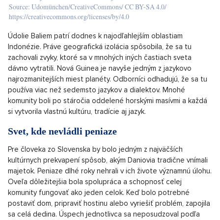
Source: Udomünchen/CreativeCommons/ CC BY-SA 4.0/
https://creativecommons.org/licenses/by/4.0
Údolie Baliem patrí dodnes k najodľahlejším oblastiam
Indonézie. Práve geografická izolácia spôsobila, že sa tu
zachovali zvyky, ktoré sa v mnohých iných častiach sveta
dávno vytratili. Nová Guinea je navyše jedným z jazykovo
najrozmanitejších miest planéty. Odborníci odhadujú, že sa tu
používa viac než sedemsto jazykov a dialektov. Mnohé
komunity boli po stáročia oddelené horskými masívmi a každá
si vytvorila vlastnú kultúru, tradície aj jazyk.
Svet, kde nevládli peniaze
Pre človeka zo Slovenska by bolo jedným z najväčších
kultúrnych prekvapení spôsob, akým Daniovia tradične vnímali
majetok. Peniaze dlhé roky nehrali v ich živote významnú úlohu.
Oveľa dôležitejšia bola spolupráca a schopnosť celej
komunity fungovať ako jeden celok. Keď bolo potrebné
postaviť dom, pripraviť hostinu alebo vyriešiť problém, zapojila
sa celá dedina. Úspech jednotlivca sa neposudzoval podľa