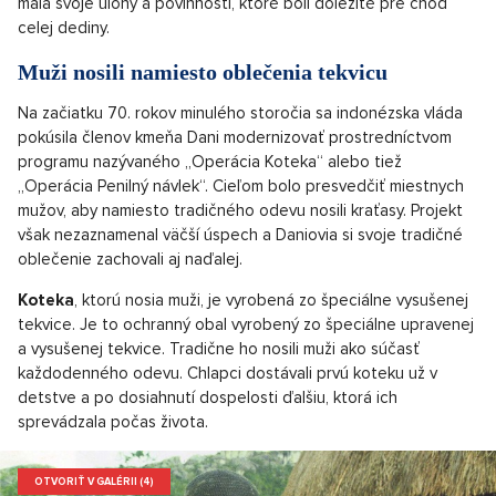
mala svoje úlohy a povinnosti, ktoré boli dôležité pre chod
celej dediny.
Muži nosili namiesto oblečenia tekvicu
Na začiatku 70. rokov minulého storočia sa indonézska vláda
pokúsila členov kmeňa Dani modernizovať prostredníctvom
programu nazývaného „Operácia Koteka“ alebo tiež
„Operácia Penilný návlek“. Cieľom bolo presvedčiť miestnych
mužov, aby namiesto tradičného odevu nosili kraťasy. Projekt
však nezaznamenal väčší úspech a Daniovia si svoje tradičné
oblečenie zachovali aj naďalej.
Koteka
, ktorú nosia muži, je vyrobená zo špeciálne vysušenej
tekvice. Je to ochranný obal vyrobený zo špeciálne upravenej
a vysušenej tekvice. Tradične ho nosili muži ako súčasť
každodenného odevu. Chlapci dostávali prvú koteku už v
detstve a po dosiahnutí dospelosti ďalšiu, ktorá ich
sprevádzala počas života.
OTVORIŤ V GALÉRII (4)