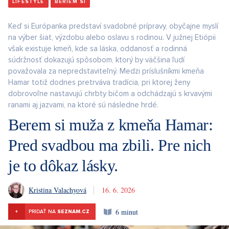
LIFESTYLE
BERIEM SI
Keď si Európanka predstaví svadobné prípravy, obyčajne myslí
na výber šiat, výzdobu alebo oslavu s rodinou. V južnej Etiópii
však existuje kmeň, kde sa láska, oddanosť a rodinná
súdržnosť dokazujú spôsobom, ktorý by väčšina ľudí
považovala za nepredstaviteľný. Medzi príslušníkmi kmeňa
Hamar totiž dodnes pretrváva tradícia, pri ktorej ženy
dobrovoľne nastavujú chrbty bičom a odchádzajú s krvavými
ranami aj jazvami, na ktoré sú následne hrdé.
Berem si muža z kmeňa Hamar:
Pred svadbou ma zbili. Pre nich
je to dôkaz lásky.
Kristina Valachyová
16. 6. 2026
6 minut
+
PRIDAŤ NA
SEZNAM.CZ