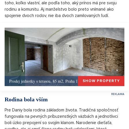
toho, koľko vlastní, ale podľa toho, aký prínos má pre svoju
rodinu a komunitu. Aj manželstvo bolo preto vnímané ako
spojenie dvoch rodov, nie iba dvoch zamilovaných ľudí.
Prodej jednotky s terasou, 85 m2, Praha 1, Praha 1
SHOW PROPERTY
Rodina bola vším
Pre Daniy bola rodina základom života. Tradičná spoločnosť
fungovala na pevných príbuzenstkých väzbách a jednotlivci
boli úzko prepojení so svojím klanom. Narodenie dieťaťa,
svadba, ale aj smrť člena rodiny boli udalosťami, ktoré