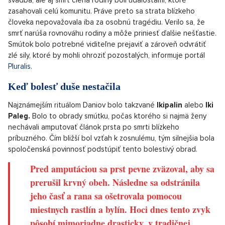
zasahovali celú komunitu. Práve preto sa strata blízkeho
človeka nepovažovala iba za osobnú tragédiu. Verilo sa, že
smrť narúša rovnováhu rodiny a môže priniesť ďalšie nešťastie.
Smútok bolo potrebné viditeľne prejaviť a zároveň odvrátiť
zlé sily, ktoré by mohli ohroziť pozostalých, informuje portál
Pluralis.
Keď bolesť duše nestačila
Najznámejším rituálom Daniov bolo takzvané
Ikipalin
alebo
Iki
Paleg.
Bolo to obrady smútku, počas ktorého si najmä ženy
nechávali amputovať článok prsta po smrti blízkeho
príbuzného. Čím bližší bol vzťah k zosnulému, tým silnejšia bola
spoločenská povinnosť podstúpiť tento bolestivý obrad.
Pred amputáciou sa prst pevne zväzoval, aby sa
prerušil krvný obeh. Následne sa odstránila
jeho časť a rana sa ošetrovala pomocou
miestnych rastlín a bylín. Hoci dnes tento zvyk
pôsobí mimoriadne drasticky, v tradičnej