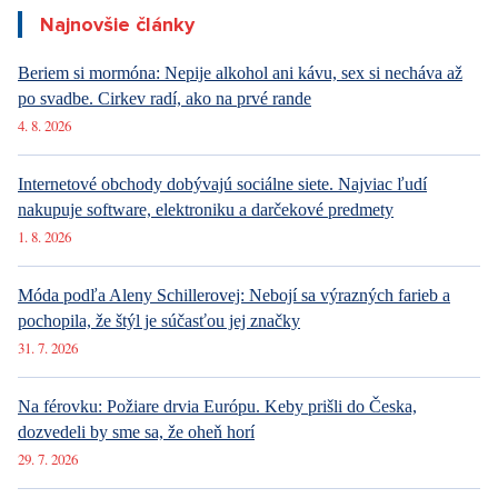
Luxusné bývanie v Prahe – Novinky v ponuke
Najnovšie články
Beriem si mormóna: Nepije alkohol ani kávu, sex si necháva až
po svadbe. Cirkev radí, ako na prvé rande
4. 8. 2026
Internetové obchody dobývajú sociálne siete. Najviac ľudí
nakupuje software, elektroniku a darčekové predmety
1. 8. 2026
Móda podľa Aleny Schillerovej: Nebojí sa výrazných farieb a
pochopila, že štýl je súčasťou jej značky
31. 7. 2026
Na férovku: Požiare drvia Európu. Keby prišli do Česka,
dozvedeli by sme sa, že oheň horí