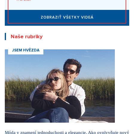
herec Maximilián Kocek z Metódy Markovič
3. 2. 2026
ZOBRAZIŤ VŠETKY VIDEÁ
Naše rubriky
JSEM HVĚZDA