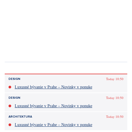
Sdílet článek:
Tagy:
český lev
Hollywood
film
Česká televize
koncesionářské poplatky
Today 10:50
DESIGN
Luxusné bývanie v Prahe – Novinky v ponuke
Today 10:50
DESIGN
Luxusné bývanie v Prahe – Novinky v ponuke
Today 10:50
ARCHITEKTURA