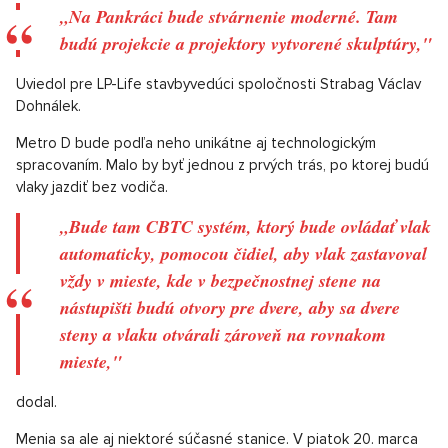
„Na Pankráci bude stvárnenie moderné. Tam
budú projekcie a projektory vytvorené skulptúry,"
Uviedol pre LP-Life stavbyvedúci spoločnosti Strabag Václav
Dohnálek.
Metro D bude podľa neho unikátne aj technologickým
spracovaním. Malo by byť jednou z prvých trás, po ktorej budú
vlaky jazdiť bez vodiča.
„Bude tam CBTC systém, ktorý bude ovládať vlak
automaticky, pomocou čidiel, aby vlak zastavoval
vždy v mieste, kde v bezpečnostnej stene na
nástupišti budú otvory pre dvere, aby sa dvere
steny a vlaku otvárali zároveň na rovnakom
mieste,"
dodal.
Menia sa ale aj niektoré súčasné stanice. V piatok 20. marca