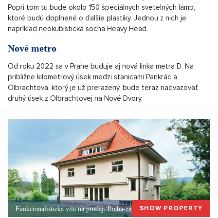
Popri tom tu bude okolo 150 špeciálnych svetelných lámp,
ktoré budú doplnené o ďalšie plastiky. Jednou z nich je
napríklad neokubistická socha Heavy Head.
Nové metro
Od roku 2022 sa v Prahe buduje aj nová linka metra D. Na
približne kilometrový úsek medzi stanicami Pankrác a
Olbrachtova, ktorý je už prerazený, bude teraz nadväzovať
druhý úsek z Olbrachtovej na Nové Dvory.
Funkcionalistická vila na prodej, Praha-západ, Okolí Prahy
SHOW PROPERTY