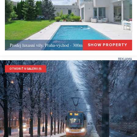
Prodej luxusní vily, Praha-východ - 300m, Okolí Prahy
SHOW PROPERTY
OTVORIŤ V GALÉRII (1)