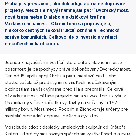
Praha je v prestavbe, ako dokladujú aktuálne dopravné
projekty. Medzi tie najvýznamnejšie patrí Dvorecký most,
nová trasa metra D alebo električková trať na
Václavskom námestí. Okrem toho sa pripravuje aj
niekoľko cestných rekonštrukcií, oznámila Technická
správa komunikácií. Celkovo ide o investície v rámci
niekoľkých miliárd korún.
Jednou z najväčších investícií, ktorá púta v hlavnom meste
pozornosť, je bezpochyby práve dokončovaný Dvorecký most.
Ten od 18. apríla spojí štvrtú a piatu mestskú časť. Jeho
stavba začala už pred štyrmi rokmi. Kvôli neočakávaným
okolnostiam sa však výrazne predĺžila a predražila. Celkové
náklady na most vrátane projektovania sa kvôli tomu zvýšili z
1,57 miliardy v čase začiatku výstavby na súčasných 1,97
miliardy korún. Most medzi Podolím a Zlíchovom je určený pre
mestskú hromadnú dopravu, peších a cyklistov.
Most bude zdobiť desiatky umeleckých skulptúr od Krištofa
Kinteru, ktoré by mali rôznym spôsobom využívať svetlo a zvuk.