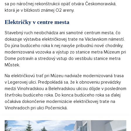
sa po náročnej rekonštrukcii opäť otvára Českomoravská,
ktorá je v blízkosti známej O2 areny.
Električky v centre mesta
Stavebný ruch neobchádza ani samotné centrum mesta, čo
dokazuje výstavba električkovej trate na Václavskom námestí.
Do júna budúceho roka k nej navyše pribudnú nové chodníky,
modernizovaná vozovka a výstup zo stanice metra Múzeum pri
Dome potravín a stredový vstup do vestibulu stanice metra
Můstek.
Na električkovú trať pri Múzeu nadviaže modernizovaná trasa
v Legerovej ulici. Predpokladá sa, že k obnoveniu prevádzky
medzi Vinohradskou a Belehradskou ulicou dôjde v poslednom
štvrťroku budúceho roka. Do konca budúceho roka sa ďalej
očakáva dokončenie modernizácie električkovej trate na
Vinohradoch pri ulici Počernická.