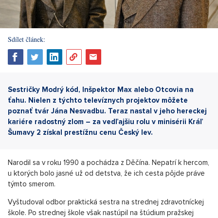
Sdílet článek:
Sestričky Modrý kód, Inšpektor Max alebo Otcovia na
ťahu. Nielen z týchto televíznych projektov môžete
poznať tvár Jána Nesvadbu. Teraz nastal v jeho hereckej
kariére radostný zlom – za vedľajšiu rolu v minisérii Kráľ
Šumavy 2 získal prestížnu cenu Český lev.
Narodil sa v roku 1990 a pochádza z Děčína. Nepatrí k hercom,
u ktorých bolo jasné už od detstva, že ich cesta pôjde práve
týmto smerom.
Vyštudoval odbor praktická sestra na strednej zdravotníckej
škole. Po strednej škole však nastúpil na štúdium pražskej