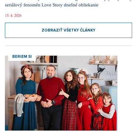
Móda v znamení jednoduchosti a elegancie. Ako ovplyvňuje nový
seriálový fenomén Love Story dnešné obliekanie
15. 4. 2026
ZOBRAZIŤ VŠETKY ČLÁNKY
BERIEM SI