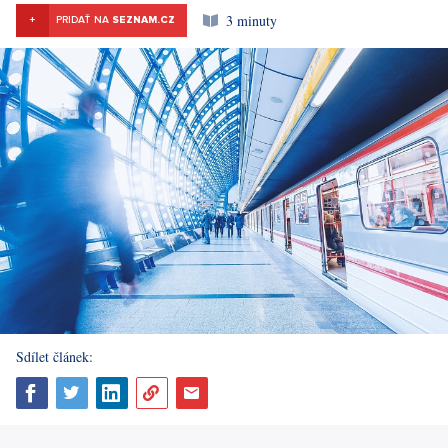
3 minuty
+
PRIDAŤ NA
SEZNAM.CZ
Sdílet článek: