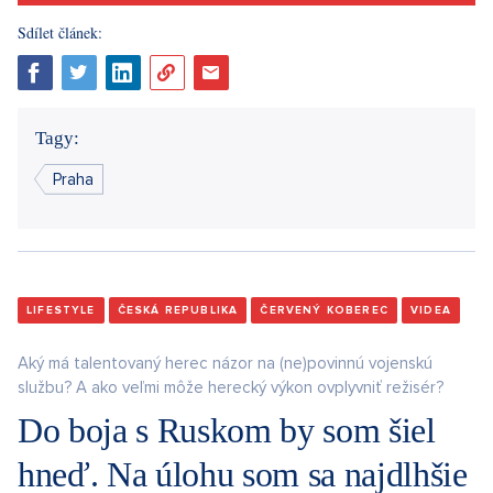
Sdílet článek:
Tagy:
Praha
LIFESTYLE
ČESKÁ REPUBLIKA
ČERVENÝ KOBEREC
VIDEA
Aký má talentovaný herec názor na (ne)povinnú vojenskú
službu? A ako veľmi môže herecký výkon ovplyvniť režisér?
Do boja s Ruskom by som šiel
hneď. Na úlohu som sa najdlhšie