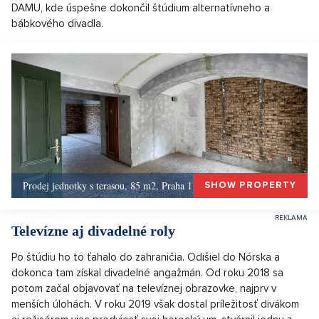
DAMU, kde úspešne dokončil štúdium alternatívneho a
bábkového divadla.
Prodej jednotky s terasou, 85 m2, Praha 1, Praha 1
SHOW PROPERTY
Televízne aj divadelné roly
Po štúdiu ho to ťahalo do zahraničia. Odišiel do Nórska a
dokonca tam získal divadelné angažmán. Od roku 2018 sa
potom začal objavovať na televíznej obrazovke, najprv v
menších úlohách. V roku 2019 však dostal príležitosť divákom