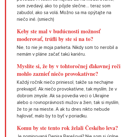
som zvedavý, ako to pôjde slečne… teraz som
zabudol, ako sa volá. Možno sa ma opýtajte na
niečo iné. (smiech)
Keby ste mal v budúcnosti možnosť
moderovať, trúfli by ste si na to?
Nie, to nie je moja parketa. Nikdy som to nerobil a
nemám v pláne začať takú kariéru.
Myslíte si, že by v tohtoročnej ďakovnej reči
mohlo zaznieť niečo provokatívne?
Každý ročník niečo priniesol, takže sa nechajme
prekvapiť. Ak niečo provokatívne, tak myslím, že v
dobrom zmysle. Ak sa povedia veci o Ukrajine
alebo o rovnoprávnosti mužov a žien, tak si myslím,
že to je na mieste. A ak tu dnes nikto nebude
hajlovať, malo by to byť v poriadku.
Komu by ste tento rok želali Českého leva?
Je nominovaná Denisa Barešová? Nie som si úplne