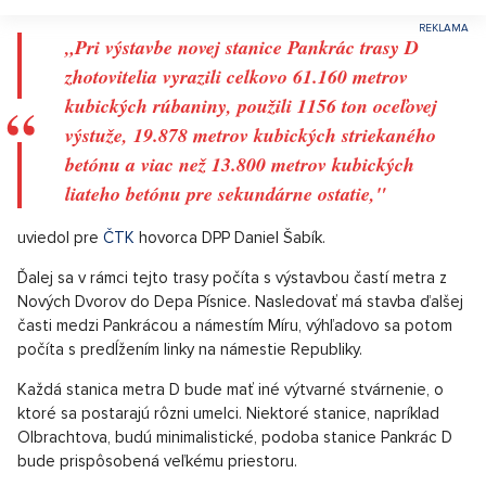
„Pri výstavbe novej stanice Pankrác trasy D
zhotovitelia vyrazili celkovo 61.160 metrov
kubických rúbaniny, použili 1156 ton oceľovej
výstuže, 19.878 metrov kubických striekaného
betónu a viac než 13.800 metrov kubických
liateho betónu pre sekundárne ostatie,"
uviedol pre
ČTK
hovorca DPP Daniel Šabík.
Ďalej sa v rámci tejto trasy počíta s výstavbou častí metra z
Nových Dvorov do Depa Písnice. Nasledovať má stavba ďalšej
časti medzi Pankrácou a námestím Míru, výhľadovo sa potom
počíta s predĺžením linky na námestie Republiky.
Každá stanica metra D bude mať iné výtvarné stvárnenie, o
ktoré sa postarajú rôzni umelci. Niektoré stanice, napríklad
Olbrachtova, budú minimalistické, podoba stanice Pankrác D
bude prispôsobená veľkému priestoru.