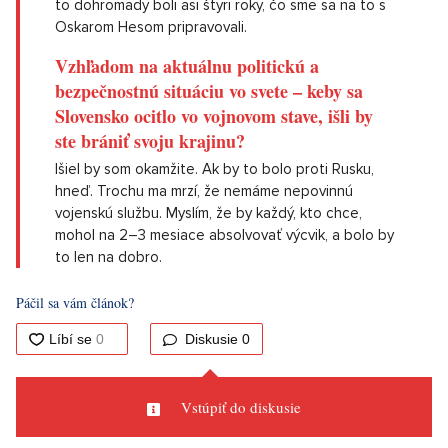
to dohromady boli asi štyri roky, čo sme sa na to s
Oskarom Hesom pripravovali.
Vzhľadom na aktuálnu politickú a
bezpečnostnú situáciu vo svete – keby sa
Slovensko ocitlo vo vojnovom stave, išli by
ste brániť svoju krajinu?
Išiel by som okamžite. Ak by to bolo proti Rusku,
hneď. Trochu ma mrzí, že nemáme nepovinnú
vojenskú službu. Myslím, že by každý, kto chce,
mohol na 2–3 mesiace absolvovať výcvik, a bolo by
to len na dobro.
Páčil sa vám článok?
Diskusie
0
Vstúpiť do diskusie