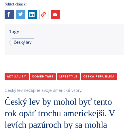
Sdílet článek:
Tagy:
český lev
AKTUALITY
KOMENTÁRE
LIFESTYLE
ČESKÁ REPUBLIKA
Český lev nezaprie svoje americké vzory.
Český lev by mohol byť tento
rok opäť trochu americkejší. V
levích pazúroch by sa mohla