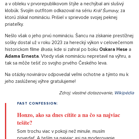
a v obleku v prvorepublikovom štýle a nechýbal ani slušivý
klobúk. Svojím outfitom odkazoval na sériu
Kráľ Šumavy
, za
ktorú získal nomináciu. Prišiel v sprievode svojej peknej
priateľky.
Nešlo však o jeho prvú nomináciu. Šancu na získanie prestížnej
sošky dostal už v roku 2023 za herecký výkon v celovečernom
historickom filme
Bratia
, kde si zahral po boku
Oskara Hese
a
Adama Ernesta
. Vtedy však nomináciu nepretavil na výhru, a
tak sa môže tešiť zo svojho prvého Českého leva.
Na otázky novinárov odpovedal veľmi ochotne a týmto mu k
jeho zaslúženej výhre gratulujeme!
Zdroj: vlastné dotazovanie,
Wikipédia
FAST CONFESSION:
Honzo, ako sa dnes cítite a na čo sa najviac
tešíte?
Som trochu viac v pokoji než minule, musím
povedať. A teším sa najviac asi na moderovanie,