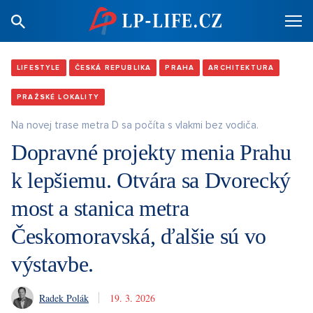
LIFESTYLE
ČESKÁ REPUBLIKA
PRAHA
ARCHITEKTURA
PRAŽSKÉ LOKALITY
Na novej trase metra D sa počíta s vlakmi bez vodiča.
Dopravné projekty menia Prahu
k lepšiemu. Otvára sa Dvorecký
most a stanica metra
Českomoravská, ďalšie sú vo
výstavbe.
Radek Polák
19. 3. 2026