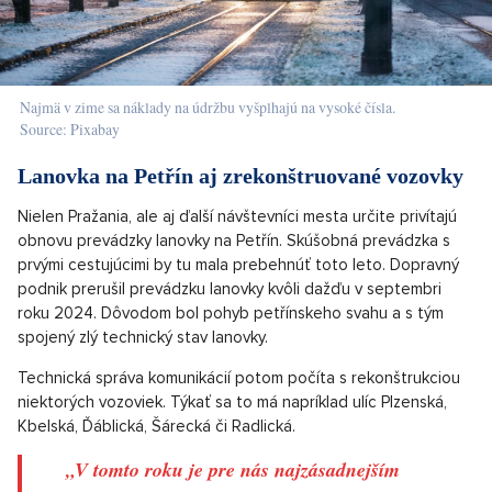
Najmä v zime sa náklady na údržbu vyšplhajú na vysoké čísla.
Source: Pixabay
Lanovka na Petřín aj zrekonštruované vozovky
Nielen Pražania, ale aj ďalší návštevníci mesta určite privítajú
obnovu prevádzky lanovky na Petřín. Skúšobná prevádzka s
prvými cestujúcimi by tu mala prebehnúť toto leto. Dopravný
podnik prerušil prevádzku lanovky kvôli dažďu v septembri
roku 2024. Dôvodom bol pohyb petřínskeho svahu a s tým
spojený zlý technický stav lanovky.
Technická správa komunikácií potom počíta s rekonštrukciou
niektorých vozoviek. Týkať sa to má napríklad ulíc Plzenská,
Kbelská, Ďáblická, Šárecká či Radlická.
„V tomto roku je pre nás najzásadnejším