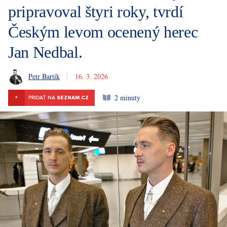
pripravoval štyri roky, tvrdí
Českým levom ocenený herec
Jan Nedbal.
Petr Bartík
16. 3. 2026
2 minuty
+
PRIDAŤ NA
SEZNAM.CZ