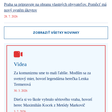
29. 7. 2026
Praha sa pripravuje na obranu vlastných obyvateľov. Pomôcť má
nový systém úkrytov
28. 7. 2026
ZOBRAZIŤ VŠETKY NOVINKY
Videa
Za komunizmu sme to mali ľahšie. Modlím sa za
svetový mier, hovorí legendárna herečka Lenka
Termerová
30. 3. 2026
Dieťa si vo škole vybralo sériového vraha, hovorí