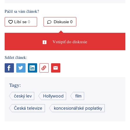
Sdílet článek:
Pred odovzdávaním najprestížnejších domácich cien za
filmové umenie sa zvedavosť obecenstva neupína len na
umelecké kvality produkcie a jej hodnotenie zo strany
Českej filmovej a televíznej akadémie (ČFTA). Najväčšou
show spôsobí kontroverzný výrok niekoho zo známych
umelcov, ktorý sa dotkne citlivých tém našej spoločnosti a
najmä politiky.
Páčil sa vám článok?
Diskusie
0
Vstúpiť do diskusie