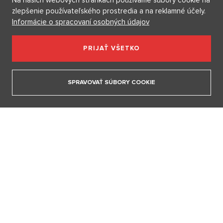
Na našich webových stránkach používame súbory cookie na
zlepšenie používateľského prostredia a na reklamné účely.
Informácie o spracovaní osobných údajov
PRIJAŤ VŠETKO
„S podporou Ruska bylo moje detstvo bohaté. Dnes je Kuba
katastrofa,“ hovorí Osmany Laffita
SPRAVOVAŤ SÚBORY COOKIE
22. 6. 2026
ZOBRAZIŤ VŠETKY ČLÁNKY
NA FÉROVKU