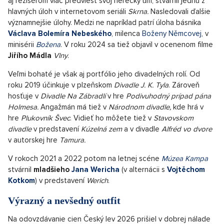
aj režisérom viac predviesť svoj herecký um, stvárnil jednu z
hlavných úloh v internetovom seriáli
Skrna.
Nasledovali ďalšie
významnejšie úlohy. Medzi ne napríklad patrí úloha básnika
Václava Bolemíra Nebeského
, milenca
Boženy Němcovej
, v
minisérii
Božena
. V roku 2024 sa tiež objavil v ocenenom filme
Jiřího Mádla
Vlny
.
Veľmi bohaté je však aj portfólio jeho divadelných rolí. Od
roku 2019 účinkuje v plzeňskom
Divadle J. K. Tyla
. Zároveň
hosťuje v
Divadle Na Zábradlí
v hre
Podivuhodný prípad pána
Holmesa.
Angažmán má tiež v
Národnom divadle,
kde hrá v
hre
Plukovník Švec
. Vidieť ho môžete tiež v
Stavovskom
divadle
v predstavení
Kúzelná zem
a v divadle
Alfréd vo dvore
v autorskej hre
Tamura.
V rokoch 2021 a 2022 potom na letnej scéne
Múzea Kampa
stvárnil
mladšieho
Jana Wericha
(v alternácii s
Vojtěchom
Kotkom
) v predstavení
Werich
.
Výrazný a nevšedný outfit
Na odovzdávanie cien Český lev 2026 prišiel v dobrej nálade