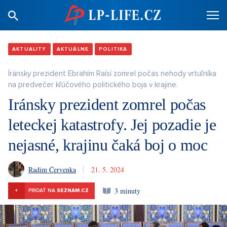
AKTUALITY
AKTUÁLNE
POLITIKA
Íránsky prezident Ebrahím Raísí zomrel počas nehody vrtuľníka
na predvečer kľúčového politického boja v krajine.
Iránsky prezident zomrel počas
leteckej katastrofy. Jej pozadie je
nejasné, krajinu čaká boj o moc
Radim Červenka
21. 5. 2024
3 minuty
+
PRIDAŤ NA
SEZNAM.CZ