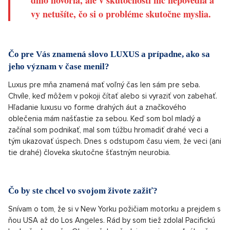
vy netušíte, čo si o probléme skutočne myslia.
Čo pre Vás znamená slovo LUXUS a prípadne, ako sa
jeho význam v čase menil?
Luxus pre mňa znamená mať voľný čas len sám pre seba.
Chvíle, keď môžem v pokoji čítať alebo si vyraziť von zabehať.
Hľadanie luxusu vo forme drahých áut a značkového
oblečenia mám našťastie za sebou. Keď som bol mladý a
začínal som podnikať, mal som túžbu hromadiť drahé veci a
tým ukazovať úspech. Dnes s odstupom času viem, že veci (ani
tie drahé) človeka skutočne šťastným neurobia.
Čo by ste chcel vo svojom živote zažiť?
Snívam o tom, že si v New Yorku požičiam motorku a prejdem s
ňou USA až do Los Angeles. Rád by som tiež zdolal Pacifickú