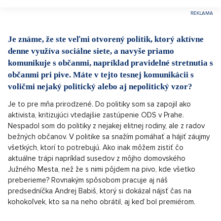
Je známe, že ste veľmi otvorený politik, ktorý aktívne
denne využíva sociálne siete, a navyše priamo
komunikuje s občanmi, napríklad pravidelné stretnutia s
občanmi pri pive. Máte v tejto tesnej komunikácii s
voličmi nejaký politický alebo aj nepolitický vzor?
Je to pre mňa prirodzené. Do politiky som sa zapojil ako
aktivista, kritizujúci vtedajšie zastúpenie ODS v Prahe.
Nespadol som do politiky z nejakej elitnej rodiny, ale z radov
bežných občanov. V politike sa snažím pomáhať a hájiť záujmy
všetkých, ktorí to potrebujú. Ako inak môžem zistiť čo
aktuálne trápi napríklad susedov z môjho domovského
Južného Mesta, než že s nimi pôjdem na pivo, kde všetko
preberieme? Rovnakým spôsobom pracuje aj náš
predsedníčka Andrej Babiš, ktorý si dokázal nájsť čas na
kohokoľvek, kto sa na neho obrátil, aj keď bol premiérom.