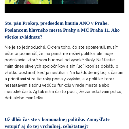
Ste, pán Prokop, predsedom hnutia ANO v Prahe,
Poslancom hlavného mesta Prahy a MČ Praha 11. Ako
všetko zvládnete?
Nie je to jednoduché. Okrem toho, čo ste spomenuli, musím
ešte pripomenúť, že ma primárne neživí politika, ale moje
podnikanie, ktoré som budoval od vysoké školy. Našťastie
mám dnes skvelých spoločníkov a tím ľudí, ktorí sa dokážu o
všetko postarať, keď ja nestíham. Na každodenný boj s časom
a prioritami si za tie roky pomaly zvykám, a v politike teraz
nezastávam žiadnu vedúcu funkciu v rade mesta alebo
mestské časti. Aj tak mám často pocit, že zanedbávam prácu,
deti alebo manželku.
Už dlhší čas ste v komunálnej politike. Zamýšľate
vstúpiť aj do tej vrcholnej, celoštátnej?