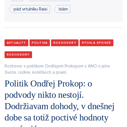
pád vrtulníku Raisi
Islám
AKTUALITY
POLITIKA
ROZHOVORY
RÝCHLA SPOVEĎ
ROZHOVORY
Rozhovor s politikom Ondřejom Prokopom z ANO o jeho
živote, rodine, koníčkoch a prianí.
Politik Ondřej Prokop: o
podvody nikto nestojí.
Dodržiavam dohody, v dnešnej
dobe sa totiž poctivé hodnoty