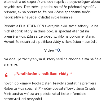
dostať v prípade, že útok bol namierený na chránenú osobu
(predsedu vlády, pozn. red.), alebo mal osobitný motív.
Osobitný motív môže byť z pomsty, s teroristickým pozadím,
alebo z nenávisti. Aj na nedokonaný pokus o spáchanie
trestného činu sa podľa Trestného zákona vzťahujú rovnaké
trestné sadzby, ako na dokonaný trestný čin. Výška
prípadného trestu by však závisela aj od posúdenia ďalších
okolností a od expertíz znalcov, napríklad psychológov, alebo
psychiatrov. Trestnému postihu sa môže páchateľ vyhnúť v
prípade, ak sa preukáže, že bol v čase spáchania zločinu
nepríčetný a nevedel ovládať svoje konanie.
Redakcia Plus JEDEN DEŇ zverejnila exkluzívne zábery. Je na
nich útočník, ktorý sa dnes pokúsil spáchať atentát na
premiéra Fica. Zdá sa, že video vzniklo na policajnej stanici.
Hovorí, že nesúhlasí s politikou vlády, s likvidáciou masmédií.
Video
TÚ
.
Na videu je zachytený muž, ktorý sedí na chodbe a má na čele
zranenie.