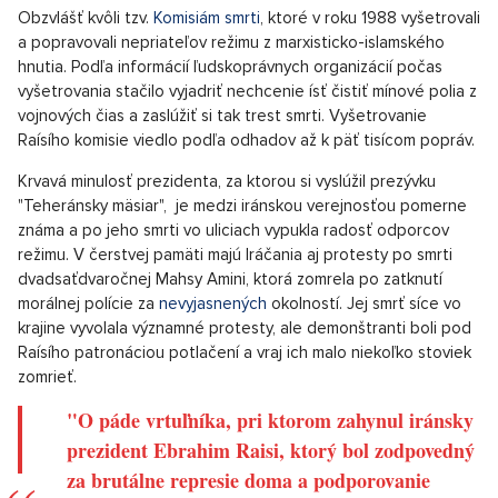
Obzvlášť kvôli tzv.
Komisiám smrti
, ktoré v roku 1988 vyšetrovali
a popravovali nepriateľov režimu z marxisticko-islamského
hnutia. Podľa informácií ľudskoprávnych organizácií počas
vyšetrovania stačilo vyjadriť nechcenie ísť čistiť mínové polia z
vojnových čias a zaslúžiť si tak trest smrti. Vyšetrovanie
Raísího komisie viedlo podľa odhadov až k päť tisícom popráv.
Krvavá minulosť prezidenta, za ktorou si vyslúžil prezývku
"Teheránsky mäsiar", je medzi iránskou verejnosťou pomerne
známa a po jeho smrti vo uliciach vypukla radosť odporcov
režimu. V čerstvej pamäti majú Iráčania aj protesty po smrti
dvadsaťdvaročnej Mahsy Amini, ktorá zomrela po zatknutí
morálnej polície za
nevyjasnených
okolností. Jej smrť síce vo
krajine vyvolala významné protesty, ale demonštranti boli pod
Raísího patronáciou potlačení a vraj ich malo niekoľko stoviek
zomrieť.
"O páde vrtuľníka, pri ktorom zahynul iránsky
prezident Ebrahim Raisi, ktorý bol zodpovedný
za brutálne represie doma a podporovanie