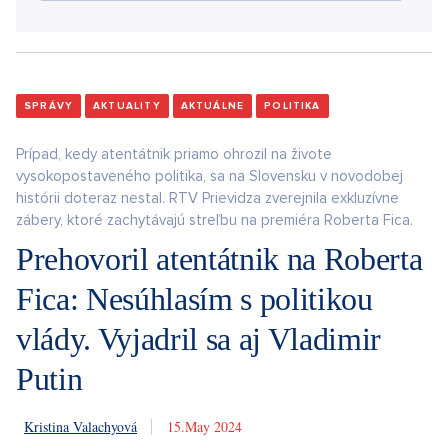
SPRÁVY
AKTUALITY
AKTUÁLNE
POLITIKA
Prípad, kedy atentátnik priamo ohrozil na živote
vysokopostaveného politika, sa na Slovensku v novodobej
histórii doteraz nestal. RTV Prievidza zverejnila exkluzívne
zábery, ktoré zachytávajú streľbu na premiéra Roberta Fica.
Prehovoril atentátnik na Roberta
Fica: Nesúhlasím s politikou
vlády. Vyjadril sa aj Vladimir
Putin
Kristina Valachyová
15. 5. 2024