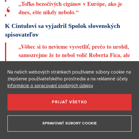
vyšiel román Posolstvo obete, v roku 2015 mu vyšla kniha o
Rómoch – Efata. Od roku 2015 je členom Spolku slovenských
spisovateľov. Niektoré jeho literárne diela odhaľujú
kontroverzné názory na Rómov. V jednom zo svojich textov,
zverejnenom v knihe knihe Efata „o Cigánoch“, podľa Denníku
N uviedol:
„Toľko bezočivých cigánov v Európe, ako je
dnes, ešte nikdy nebolo.“
K Cintulovi sa vyjadril Spolok slovenských
Na našich webových stránkach používame súbory cookie na
zlepšenie používateľského prostredia a na reklamné účely.
spisovateľov
Informácie o spracovaní osobných údajov
„Vôbec si to nevieme vysvetliť, prečo to urobil,
samozrejme že to nebol volič Roberta Fica, ale
PRIJAŤ VŠETKO
že by chcel spáchať niekedy niečo také, to nám
nikdy ani náznakom nepovedal. Bol síce v
SPRAVOVAŤ SÚBORY COOKIE
niektorých veciach ráznejší, ale rozhodne
žiadny blázon,“