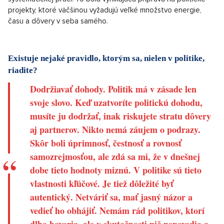
projekty, ktoré väčšinou vyžadujú veľké množstvo energie,
času a dôvery v seba samého.
Existuje nejaké pravidlo, ktorým sa, nielen v politike,
riadite?
Dodržiavať dohody. Politik má v zásade len
svoje slovo. Keď uzatvoríte politickú dohodu,
musíte ju dodržať, inak riskujete stratu dôvery
aj partnerov. Nikto nemá záujem o podrazy.
Skôr boli úprimnosť, čestnosť a rovnosť
samozrejmosťou, ale zdá sa mi, že v dnešnej
dobe tieto hodnoty miznú. V politike sú tieto
vlastnosti kľúčové. Je tiež dôležité byť
autentický. Netváriť sa, mať jasný názor a
vedieť ho obhájiť. Nemám rád politikov, ktorí
dlho hovoria, ale v skutočnosti nič nepovedia a