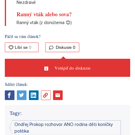
Nezdravé
Ranný vták alebo sova?
Ranný vták (z donútenia 😊)
Páčil sa vám článok?
Diskusie
0
Vstúpiť do diskusie
Sdílet článek:
Tagy:
Ondřej Prokop rozhovor ANO rodina děti koníčky
politika