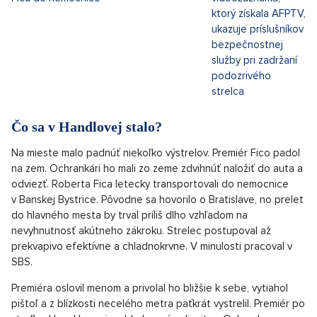
Po stredajšom rokovaní vlády v Handlovej pred kultúrnym
domom sa strieľalo. Premiér bol už v aute a na odchode,
zastavil sa ešte a vybral medzi ľudí, kde na neho čakal
strelec. Padlo päť výstrelov. Postrelený je premiér SR
Robert Fico. Jeho stav je mimoriadne vážny.
Prípad si
prevzala NAKA.
Čo sa v Handlovej stalo?
Na mieste malo padnúť niekoľko výstrelov. Premiér Fico padol
na zem. Ochrankári ho mali zo zeme zdvihnúť naložiť do auta a
odviezť. Roberta Fica letecky transportovali do nemocnice
v Banskej Bystrice. Pôvodne sa hovorilo o Bratislave, no prelet