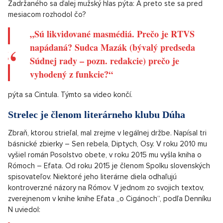
„Nesúhlasím s politikou vlády,“
hovorí do kamery. Podľa zistení Pravdy atentát na premiéra
Roberta Fica spáchal 71-ročný obyvateľ Levíc Juraj Cintula.
Ministerstvo vnútra ani polícia zatiaľ tieto informácie
nepotvrdili ani nevyvrátili.
Zadržaného sa ďalej mužský hlas pýta: A preto ste sa pred
mesiacom rozhodol čo?
„Sú likvidované masmédiá. Prečo je RTVS
napádaná? Sudca Mazák (bývalý predseda
Súdnej rady – pozn. redakcie) prečo je
vyhodený z funkcie?“
pýta sa Cintula. Týmto sa video končí.
Strelec je členom literárneho klubu Dúha
Zbraň, ktorou strieľal, mal zrejme v legálnej držbe. Napísal tri
básnické zbierky – Sen rebela, Diptych, Osy. V roku 2010 mu