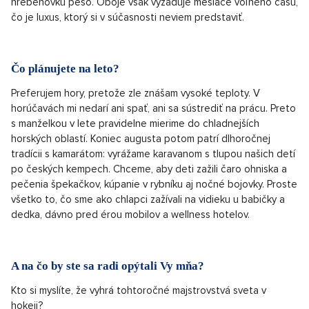
hrebeňovku pešo. Oboje však vyžaduje mesiace voľného času,
čo je luxus, ktorý si v súčasnosti neviem predstaviť.
Čo plánujete na leto?
Preferujem hory, pretože zle znášam vysoké teploty. V
horúčavách mi nedarí ani spať, ani sa sústrediť na prácu. Preto
s manželkou v lete pravidelne mierime do chladnejších
horských oblastí. Koniec augusta potom patrí dlhoročnej
tradícii s kamarátom: vyrážame karavanom s tlupou našich detí
po českých kempech. Chceme, aby deti zažili čaro ohniska a
pečenia špekačkov, kúpanie v rybníku aj nočné bojovky. Proste
všetko to, čo sme ako chlapci zažívali na vidieku u babičky a
dedka, dávno pred érou mobilov a wellness hotelov.
A na čo by ste sa radi opýtali Vy mňa?
Kto si myslíte, že vyhrá tohtoročné majstrovstvá sveta v
hokeji?