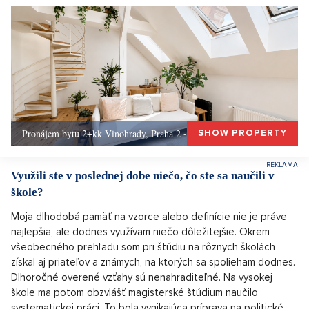
Pronájem bytu 2+kk Vinohrady, Praha 2 - 72 m², Praha 2
SHOW PROPERTY
Využili ste v poslednej dobe niečo, čo ste sa naučili v
škole?
Moja dlhodobá pamäť na vzorce alebo definície nie je práve
najlepšia, ale dodnes využívam niečo dôležitejšie. Okrem
všeobecného prehľadu som pri štúdiu na rôznych školách
získal aj priateľov a známych, na ktorých sa spolieham dodnes.
Dlhoročné overené vzťahy sú nenahraditeľné. Na vysokej
škole ma potom obzvlášť magisterské štúdium naučilo
systematickej práci. To bola vynikajúca príprava na politické