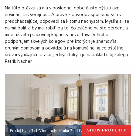
Na túto otázku sa ma v poslednej dobe často pýtajú ako
novinári, tak verejnosť. A práve z dôvodov spomenutých v
predchádzajúcej odpovedi sa k tomu nechystám. Myslím si, že
najmä politik, by mal robiť iba to, čo zvládne na sto percent a
mne už veľa pracovnej kapacity nezostáva. V Prahe
podporujem skvelých kolegov, pre ktorých je snemovňa
druhým domovom a odvádzajú na komunálnej aj celoštátnej
úrovni vynikajúcu prácu, jedným takým je napríklad môj kolega
Patrik Nacher.
Prodej bytu 3+1 Vinohrady, Praha 2 - 117 m², Praha 2
SHOW PROPERTY