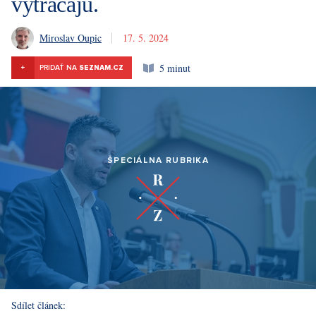
vytrácajú.
Miroslav Oupic
17. 5. 2024
5 minut
+
PRIDAŤ NA
SEZNAM.CZ
ŠPECIÁLNA RUBRIKA
Sdílet článek: