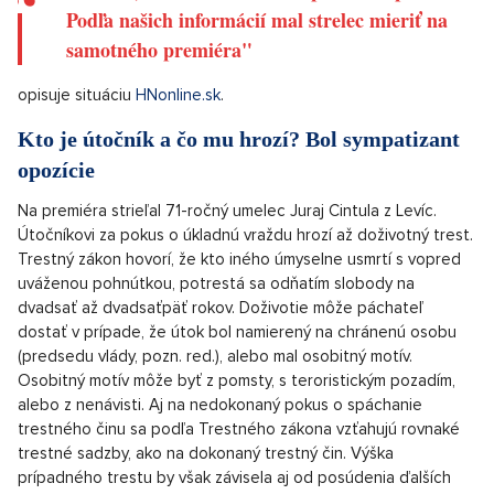
útočníka na Roberta Fica zadržali. Polícia mala zaistiť okolie a
ochranka sa mala postarať o bezpečnosť ostatných členov
vlády.
"Bol tam dav ľudí, ktorí čakali vonku a jeden z
nich začal strieľať. Hneď ho spacifikovali a
zadržali, ochrankári zobrali premiéra preč.
Podľa našich informácií mal strelec mieriť na
samotného premiéra"
opisuje situáciu
HNonline.sk
.
Kto je útočník a čo mu hrozí? Bol sympatizant
opozície
Na premiéra strieľal 71-ročný umelec Juraj Cintula z Levíc.
Útočníkovi za pokus o úkladnú vraždu hrozí až doživotný trest.
Trestný zákon hovorí, že kto iného úmyselne usmrtí s vopred
uváženou pohnútkou, potrestá sa odňatím slobody na
dvadsať až dvadsaťpäť rokov. Doživotie môže páchateľ