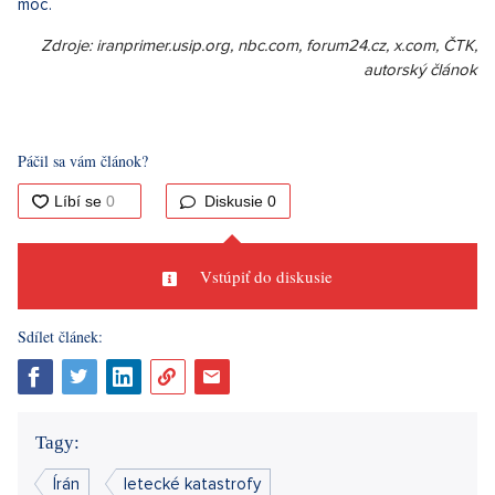
moc.
Zdroje: iranprimer.usip.org, nbc.com, forum24.cz, x.com, ČTK,
autorský článok
Páčil sa vám článok?
Diskusie
0
Vstúpiť do diskusie
Sdílet článek:
Tagy:
Írán
letecké katastrofy