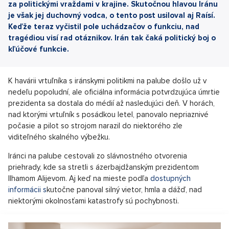
za politickými vraždami v krajine. Skutočnou hlavou Iránu
je však jej duchovný vodca, o tento post usiloval aj Raísí.
Keďže teraz vyčistil pole uchádzačov o funkciu, nad
tragédiou visí rad otáznikov. Irán tak čaká politický boj o
kľúčové funkcie.
K havárii vrtuľníka s iránskymi politikmi na palube došlo už v
nedeľu popoludní, ale oficiálna informácia potvrdzujúca úmrtie
prezidenta sa dostala do médií až nasledujúci deň. V horách,
nad ktorými vrtuľník s posádkou letel, panovalo nepriaznivé
počasie a pilot so strojom narazil do niektorého zle
viditeľného skalného výbežku.
Iránci na palube cestovali zo slávnostného otvorenia
priehrady, kde sa stretli s ázerbajdžanským prezidentom
Ilhamom Alijevom. Aj keď na mieste podľa
dostupných
informácii s
kutočne panoval silný vietor, hmla a dážď, nad
niektorými okolnosťami katastrofy sú pochybnosti.