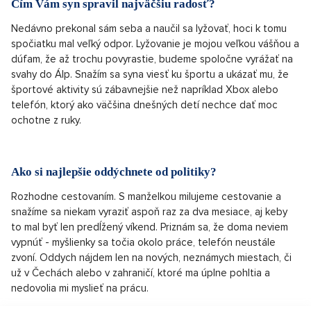
Čím Vám syn spravil najväčšiu radosť?
Nedávno prekonal sám seba a naučil sa lyžovať, hoci k tomu
spočiatku mal veľký odpor. Lyžovanie je mojou veľkou vášňou a
dúfam, že až trochu povyrastie, budeme spoločne vyrážať na
svahy do Álp. Snažím sa syna viesť ku športu a ukázať mu, že
športové aktivity sú zábavnejšie než napríklad Xbox alebo
telefón, ktorý ako väčšina dnešných detí nechce dať moc
ochotne z ruky.
Ako si najlepšie oddýchnete od politiky?
Rozhodne cestovaním. S manželkou milujeme cestovanie a
snažíme sa niekam vyraziť aspoň raz za dva mesiace, aj keby
to mal byť len predĺžený víkend. Priznám sa, že doma neviem
vypnúť - myšlienky sa točia okolo práce, telefón neustále
zvoní. Oddych nájdem len na nových, neznámych miestach, či
už v Čechách alebo v zahraničí, ktoré ma úplne pohltia a
nedovolia mi myslieť na prácu.