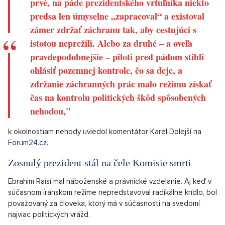
prvé, na páde prezidentského vrtuľníka niekto
predsa len úmyselne „zapracoval“ a existoval
zámer zdržať záchranu tak, aby cestujúci s
istotou neprežili. Alebo za druhé – a oveľa
pravdepodobnejšie – piloti pred pádom stihli
ohlásiť pozemnej kontrole, čo sa deje, a
zdržanie záchranných prác malo režimu získať
čas na kontrolu politických škôd spôsobených
nehodou,"
k okolnostiam nehody uviedol komentátor Karel Dolejší na
Forum24.cz
.
Zosnulý prezident stál na čele Komisie smrti
Ebrahim Raísí mal náboženské a právnické vzdelanie. Aj keď v
súčasnom íránskom režime nepredstavoval radikálne krídlo, bol
považovaný za človeka, ktorý má v súčasnosti na svedomí
najviac politických vrážd.