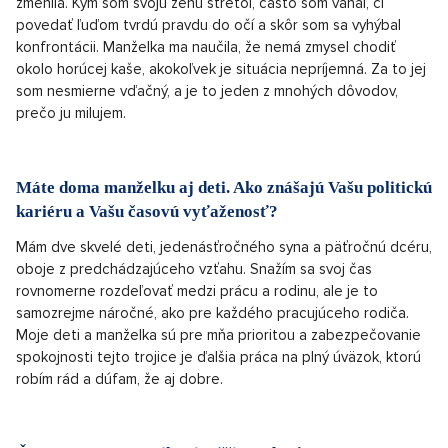
zmenila. Kým som svoju ženu stretol, často som váhal, či
povedať ľuďom tvrdú pravdu do očí a skôr som sa vyhýbal
konfrontácii. Manželka ma naučila, že nemá zmysel chodiť
okolo horúcej kaše, akokoľvek je situácia nepríjemná. Za to jej
som nesmierne vďačný, a je to jeden z mnohých dôvodov,
prečo ju milujem.
Máte doma manželku aj deti. Ako znášajú Vašu politickú
kariéru a Vašu časovú vyťaženosť?
Mám dve skvelé deti, jedenásťročného syna a päťročnú dcéru,
oboje z predchádzajúceho vzťahu. Snažím sa svoj čas
rovnomerne rozdeľovať medzi prácu a rodinu, ale je to
samozrejme náročné, ako pre každého pracujúceho rodiča.
Moje deti a manželka sú pre mňa prioritou a zabezpečovanie
spokojnosti tejto trojice je ďalšia práca na plný úväzok, ktorú
robím rád a dúfam, že aj dobre.