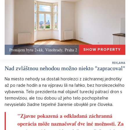
Pronájem bytu 2+kk, Vinohrady, Praha 2 - 50 m², Praha 2
SHOW PROPERTY
Nad zvláštnou nehodou možno niekto "zapracoval"
Na miesto nehody sa dostali horolezci z záchrannej jednotky
až po rade hodín a na výpravu šli na ľahko, bez horolezeckého
vybavenia. Telo prezidenta mal objaviť turecký pátrací dron s
termovíziou, ale tou dobou už jeho telo pochopiteľne
nevysielalo žiadne tepelné žiarenie obvyklé pre človeka.
"Zjavne pokazená a odkladaná záchranná
operácia môže naznačovať dve iné možnosti. Za