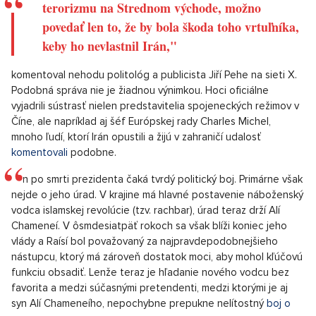
terorizmu na Strednom východe, možno
povedať len to, že by bola škoda toho vrtuľníka,
keby ho nevlastnil Irán,"
komentoval nehodu politológ a publicista Jiří Pehe na sieti X.
Podobná správa nie je žiadnou výnimkou. Hoci oficiálne
vyjadrili sústrasť nielen predstavitelia spojeneckých režimov v
Číne, ale napríklad aj šéf Európskej rady Charles Michel,
mnoho ľudí, ktorí Irán opustili a žijú v zahraničí udalosť
komentovali
podobne.
Irán po smrti prezidenta čaká tvrdý politický boj. Primárne však
nejde o jeho úrad. V krajine má hlavné postavenie náboženský
vodca islamskej revolúcie (tzv. rachbar), úrad teraz drží Alí
Chameneí. V ôsmdesiatpäť rokoch sa však blíži koniec jeho
vlády a Raísí bol považovaný za najpravdepodobnejšieho
nástupcu, ktorý má zároveň dostatok moci, aby mohol kľúčovú
funkciu obsadiť. Lenže teraz je hľadanie nového vodcu bez
favorita a medzi súčasnými pretendenti, medzi ktorými je aj
syn Alí Chameneího, nepochybne prepukne nelítostný
boj o