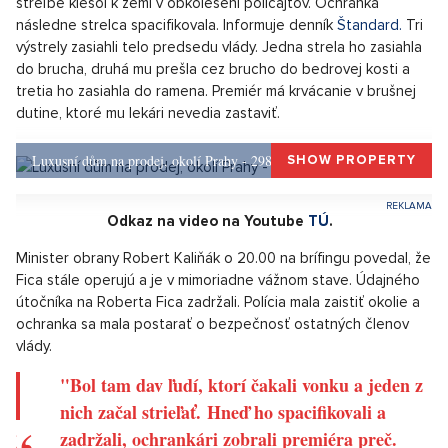
do hlavného mesta by trval príliš dlho vzhľadom na
nevyhnutnosť akútneho zákroku. Strelec postupoval až
prekvapivo efektívne a chladnokrvne. V minulosti pracoval v
SBS.
Premiéra oslovil menom a privolal ho bližšie k sebe, vytiahol
pištoľ a z blízkosti necelého metra päťkrát vystrelil. Premiér po
streľbe klesol k zemi v obkolesení policajtov. Ochranka
následne strelca spacifikovala. Informuje denník
Štandard.
Tri
výstrely zasiahli telo predsedu vlády. Jedna strela ho zasiahla
do brucha, druhá mu prešla cez brucho do bedrovej kosti a
tretia ho zasiahla do ramena. Premiér má krvácanie v brušnej
dutine, ktoré mu lekári nevedia zastaviť.
Luxusní dům na prodej, okolí Prahy - 298m, Okolí Prahy
SHOW PROPERTY
Odkaz na video na Youtube
TÚ
.
Minister obrany Robert Kaliňák o 20.00 na brífingu povedal, že
Fica stále operujú a je v mimoriadne vážnom stave. Údajného