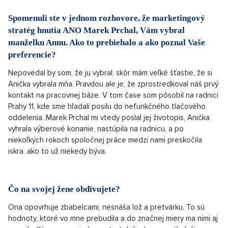
Spomenuli ste v jednom rozhovore, že marketingový
stratég hnutia ANO Marek Prchal, Vám vybral
manželku Annu. Ako to prebiehalo a ako poznal Vaše
preferencie?
Nepovedal by som, že ju vybral, skôr mám veľké šťastie, že si
Anička vybrala mňa. Pravdou ale je, že zprostredkoval náš prvý
kontakt na pracovnej báze. V tom čase som pôsobil na radnici
Prahy 11, kde sme hľadali posilu do nefunkčného tlačového
oddelenia. Marek Prchal mi vtedy poslal jej životopis, Anička
vyhrala výberové konanie, nastúpila na radnicu, a po
niekoľkých rokoch spoločnej práce medzi nami preskočila
iskra, ako to už niekedy býva.
Čo na svojej žene obdivujete?
Ona opovrhuje zbabelcami, nesnáša lož a pretvárku. To sú
hodnoty, ktoré vo mne prebudila a do značnej miery ma nimi aj