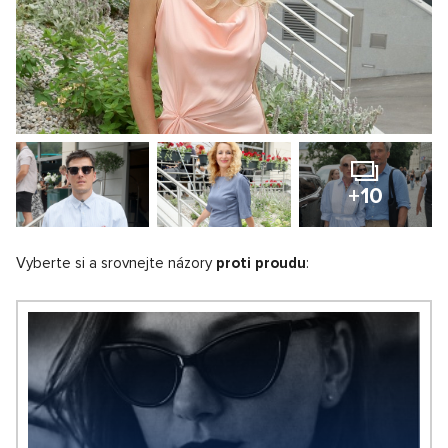
+10
Vyberte si a srovnejte názory
proti proudu
: