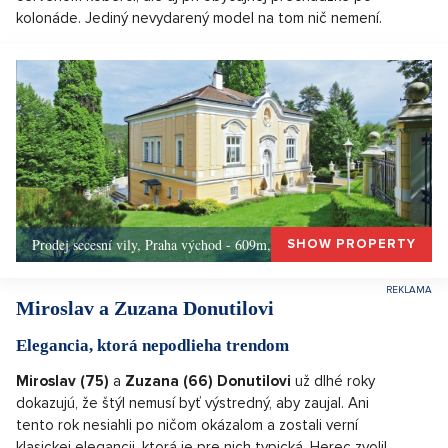
kolonáde. Jediný nevydarený model na tom nič nemení.
Prodej secesní vily, Praha východ - 609m, Okolí Prahy
SHOW PROPERTY
Miroslav a Zuzana Donutilovi
Elegancia, ktorá nepodlieha trendom
Miroslav (75)
a
Zuzana (66) Donutilovi
už dlhé roky
dokazujú, že štýl nemusí byť výstredný, aby zaujal. Ani
tento rok nesiahli po ničom okázalom a zostali verní
klasickej elegancii, ktorá je pre nich typická. Herec zvolil