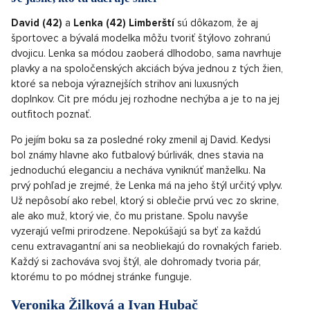
David (42)
a
Lenka (42) Limberští
sú dôkazom, že aj
športovec a bývalá modelka môžu tvoriť štýlovo zohranú
dvojicu. Lenka sa módou zaoberá dlhodobo, sama navrhuje
plavky a na spoločenských akciách býva jednou z tých žien,
ktoré sa neboja výraznejších strihov ani luxusných
doplnkov. Cit pre módu jej rozhodne nechýba a je to na jej
outfitoch poznať.
Po jejím boku sa za posledné roky zmenil aj David. Kedysi
bol známy hlavne ako futbalový búrlivák, dnes stavia na
jednoduchú eleganciu a necháva vyniknúť manželku. Na
prvý pohľad je zrejmé, že Lenka má na jeho štýl určitý vplyv.
Už nepôsobí ako rebel, ktorý si oblečie prvú vec zo skrine,
ale ako muž, ktorý vie, čo mu pristane. Spolu navyše
vyzerajú veľmi prirodzene. Nepokúšajú sa byť za každú
cenu extravagantní ani sa neobliekajú do rovnakých farieb.
Každý si zachováva svoj štýl, ale dohromady tvoria pár,
ktorému to po módnej stránke funguje.
Veronika Žilková a Ivan Hubač