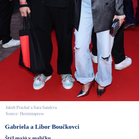
Jakub Prachař a Sara Sandeva
Source: Herminapress
Gabriela a Libor Boučkovci
Štýl majú v malíčku