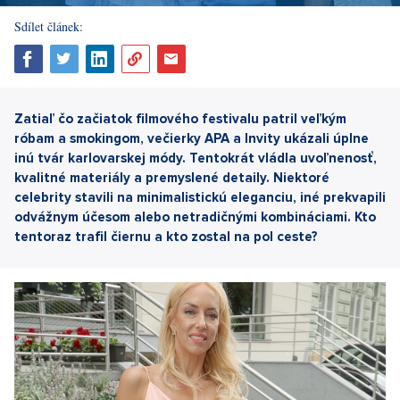
Sdílet článek:
Zatiaľ čo začiatok filmového festivalu patril veľkým
róbam a smokingom, večierky APA a Invity ukázali úplne
inú tvár karlovarskej módy. Tentokrát vládla uvoľnenosť,
kvalitné materiály a premyslené detaily. Niektoré
celebrity stavili na minimalistickú eleganciu, iné prekvapili
odvážnym účesom alebo netradičnými kombináciami. Kto
tentoraz trafil čiernu a kto zostal na pol ceste?