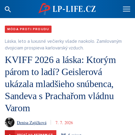
MÓDA PROTI PROUDU
Láska, leto a luxusné večierky všade naokolo. Zamilovaným
dvojiciam prospieva karlovarský vzduch.
KVIFF 2026 a láska: Ktorým
párom to ladí? Geislerová
ukázala mladšieho snúbenca,
Sandeva s Prachařom vládnu
Varom
Denisa Zajíčková
7. 7. 2026
+