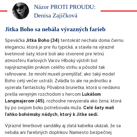
Názor PROTI PROUDU:
Denisa Zajíčková
Jitka Boho sa nebála výrazných farieb
Speváčka
Jitka Boho (34)
tentokrát nechala doma čiernu
eleganciu, ktorá je pre ňu typická, a stavila na výrazné
kvetinové šaty, ktoré boli ako stvorené pre letnú
atmosféru Karlových Varov. Hlboký výstrih bol
najvýraznejším prvkom celého strihu a pôsobil tak
rafinovane, že mnohí museli premýšľať, ako taký model
Boho celý večer ustráži. Zvládla to ale na jednotku a
vyzerala fantasticky. Pôvabná brunetka, ktorá si nedávno
prešla verejným rozchodom s hercom
Lukášom
Langmajerom (45)
, rozhodne nevyzerala ako žena, ktorá
by po svojom boku potrebovala muža.
Celé šaty mali
ľahko bohémsky nádych, ktorý k Jitke sedí.
Výrazné limetkové sandálky aj zlatá kabelka ukázali, že sa
nebála ani farebných doplnkov. Namiesto bezpečnej