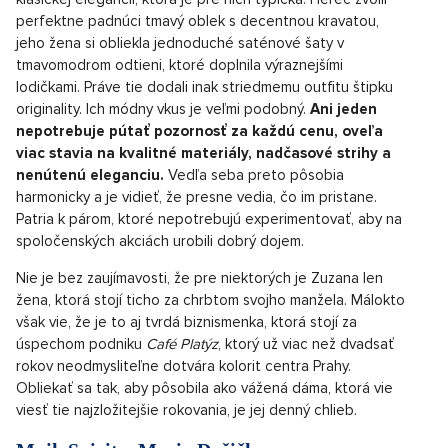
perfektne padnúci tmavý oblek s decentnou kravatou,
jeho žena si obliekla jednoduché saténové šaty v
tmavomodrom odtieni, ktoré doplnila výraznejšími
lodičkami. Práve tie dodali inak striedmemu outfitu štipku
originality. Ich módny vkus je veľmi podobný.
Ani jeden
nepotrebuje pútať pozornosť za každú cenu, oveľa
viac stavia na kvalitné materiály, nadčasové strihy a
nenútenú eleganciu.
Vedľa seba preto pôsobia
harmonicky a je vidieť, že presne vedia, čo im pristane.
Patria k párom, ktoré nepotrebujú experimentovať, aby na
spoločenských akciách urobili dobrý dojem.
Nie je bez zaujímavosti, že pre niektorých je Zuzana len
žena, ktorá stojí ticho za chrbtom svojho manžela. Málokto
však vie, že je to aj tvrdá biznismenka, ktorá stojí za
úspechom podniku
Café Platýz
, ktorý už viac než dvadsať
rokov neodmysliteľne dotvára kolorit centra Prahy.
Obliekať sa tak, aby pôsobila ako vážená dáma, ktorá vie
viesť tie najzložitejšie rokovania, je jej denný chlieb.