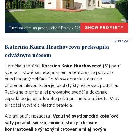
Luxusní dům na prodej, okolí Prahy - 298m, Okolí Prahy
SHOW PROPERTY
Kateřina Kaira Hrachovcová prekvapila
odvážnym účesom
Herečka a tatérka
Kateřina Kaira Hrachovcová (51)
patrí
k ženám, ktoré sa neboja zmien, a tentoraz to potvrdila
hneď na prvý pohľad. Do Varov dorazila s čerstvo
oholenou hlavou, ktorá jej osobitý štýl ešte viac podtrhla.
Radikálna premena jej prekvapivo svedčí a dokonale
zapadá do jej dlhodobého prístupu k móde aj životu. Vždy
si radšej vytvárala vlastné pravidlá.
Ale ani outfit nezaostal.
Vzdušné svetlomodré košeľové
šaty pôsobili sviežo, minimalisticky a krásne
kontrastovali s výraznými tetovaniami aj novým