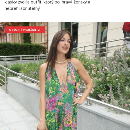
klasiky zvolila outfit, ktorý bol hravý, ženský a
neprehliadnuteľný.
OTVORIŤ V GALÉRII (2)