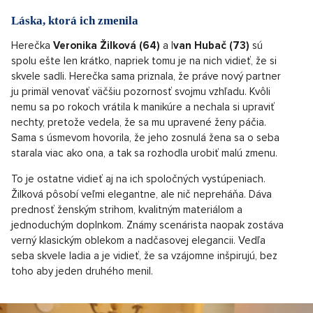
Láska, ktorá ich zmenila
Herečka
Veronika Žilková (64)
a I
van Hubač (73)
sú
spolu ešte len krátko, napriek tomu je na nich vidieť, že si
skvele sadli. Herečka sama priznala, že práve nový partner
ju primäl venovať väčšiu pozornosť svojmu vzhľadu. Kvôli
nemu sa po rokoch vrátila k manikúre a nechala si upraviť
nechty, pretože vedela, že sa mu upravené ženy páčia.
Sama s úsmevom hovorila, že jeho zosnulá žena sa o seba
starala viac ako ona, a tak sa rozhodla urobiť malú zmenu.
To je ostatne vidieť aj na ich spoločných vystúpeniach.
Žilková pôsobí veľmi elegantne, ale nič nepreháňa. Dáva
prednosť ženským strihom, kvalitným materiálom a
jednoduchým doplnkom. Známy scenárista naopak zostáva
verný klasickým oblekom a nadčasovej elegancii. Vedľa
seba skvele ladia a je vidieť, že sa vzájomne inšpirujú, bez
toho aby jeden druhého menil.