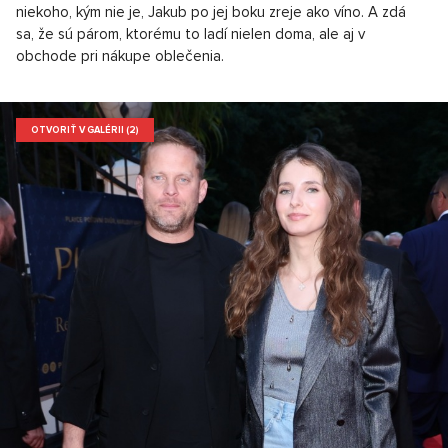
niekoho, kým nie je, Jakub po jej boku zreje ako víno. A zdá
sa, že sú párom, ktorému to ladí nielen doma, ale aj v
obchode pri nákupe oblečenia.
OTVORIŤ V GALÉRII (2)