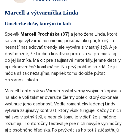
Marcell a výtvarníčka Linda
Umelecké duše, ktorým to ladí
Spevák
Marcell Procházka (37)
a jeho žena Linda, ktorá
sa venuje výtvarnému umeniu, pôsobia ako pár, ktorý sa
nesnaží nasledovať trendy, ale vytvára si vlastný štýl. A je
dosť možné, že Lindina kreatívna profesia sa premieta aj
do jej šatníka. Má cit pre zaujímavé materiály, jemné detaily
aj nekonvenčné kombinácie. Na prvý pohľad sa zdá, že ju
móda až tak nezaujíma, napriek tomu dokáže pútať
pozornosť okolia.
Marcell tento rok vo Varoch zostal verný svojmu rukopisu a
na akcie volí takmer oversize čierny oblek, ktorý dokonale
vystihuje jeho osobnosť. Vedľa romanticky ladenej Lindy
vytvára zaujímavý kontrast, ktorý však funguje. Každý z nich
má svoj vlastný štýl, a napriek tomu je vidieť, že si módne
rozumejú. Tohtoročný festival je pre nich navyše výnimočný
aj z osobného hľadiska. Po prvýkrát sa ho totiž zúčastňujú