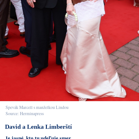
Spevák Marcell s manželkou Lindou
Source: Herminapress
David a Lenka Limberští
Je jasné, kto tu udeľuje smer