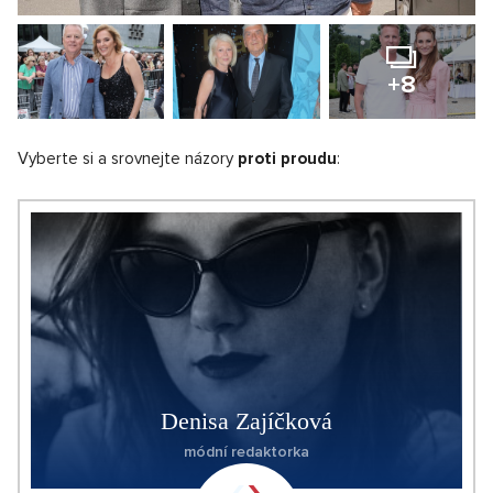
+8
Vyberte si a srovnejte názory
proti proudu
:
Denisa Zajíčková
módní redaktorka