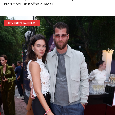
ktorí módu skutočne ovládajú.
OTVORIŤ V GALÉRII (2)