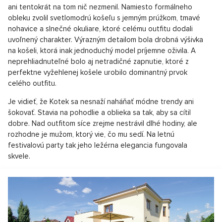
ani tentokrát na tom nič nezmenil. Namiesto formálneho
obleku zvolil svetlomodrú košeľu s jemným prúžkom, tmavé
nohavice a slnečné okuliare, ktoré celému outfitu dodali
uvoľnený charakter. Výrazným detailom bola drobná výšivka
na košeli, ktorá inak jednoduchý model príjemne oživila. A
neprehliadnuteľné bolo aj netradičné zapnutie, ktoré z
perfektne vyžehlenej košele urobilo dominantný prvok
celého outfitu.
Je vidieť, že Kotek sa nesnaží naháňať módne trendy ani
šokovať. Stavia na pohodlie a oblieka sa tak, aby sa cítil
dobre. Nad outfitom síce zrejme nestrávil dlhé hodiny, ale
rozhodne je mužom, ktorý vie, čo mu sedí. Na letnú
festivalovú party tak jeho ležérna elegancia fungovala
skvele.