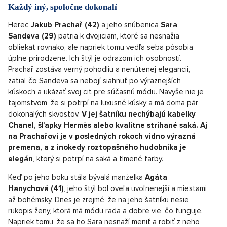
Každý iný, spoločne dokonalí
Herec
Jakub Prachař (42)
a jeho snúbenica
Sara
Sandeva (29)
patria k dvojiciam, ktoré sa nesnažia
obliekať rovnako, ale napriek tomu vedľa seba pôsobia
úplne prirodzene. Ich štýl je odrazom ich osobností.
Prachař zostáva verný pohodliu a nenútenej elegancii,
zatiaľ čo Sandeva sa nebojí siahnuť po výraznejších
kúskoch a ukázať svoj cit pre súčasnú módu. Navyše nie je
tajomstvom, že si potrpí na luxusné kúsky a má doma pár
dokonalých skvostov.
V jej šatníku nechýbajú kabelky
Chanel, šľapky Hermès alebo kvalitne strihané saká. Aj
na Prachařovi je v posledných rokoch vidno výrazná
premena, a z inokedy roztopašného hudobníka je
elegán
, ktorý si potrpí na saká a tlmené farby.
Keď po jeho boku stála bývalá manželka
Agáta
Hanychová (41)
, jeho štýl bol oveľa uvoľnenejší a miestami
až bohémsky. Dnes je zrejmé, že na jeho šatníku nesie
rukopis ženy, ktorá má módu rada a dobre vie, čo funguje.
Napriek tomu, že sa ho Sara nesnaží meniť a robiť z neho