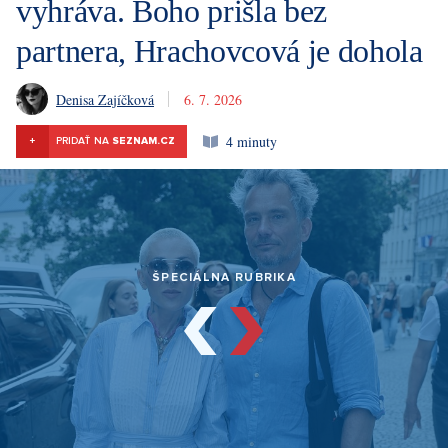
vyhráva. Boho prišla bez
partnera, Hrachovcová je dohola
Denisa Zajíčková
6. 7. 2026
4 minuty
+
PRIDAŤ NA
SEZNAM.CZ
ŠPECIÁLNA RUBRIKA