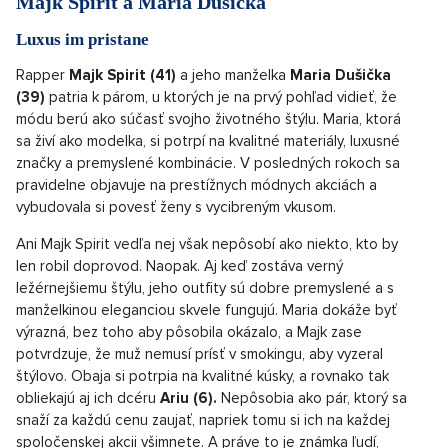
Majk Spirit a Maria Dušička
Luxus im pristane
Rapper
Majk Spirit (41)
a jeho manželka
Maria Dušička
(39)
patria k párom, u ktorých je na prvý pohľad vidieť, že
módu berú ako súčasť svojho životného štýlu. Maria, ktorá
sa živí ako modelka, si potrpí na kvalitné materiály, luxusné
značky a premyslené kombinácie. V posledných rokoch sa
pravidelne objavuje na prestížnych módnych akciách a
vybudovala si povesť ženy s vycibreným vkusom.
Ani Majk Spirit vedľa nej však nepôsobí ako niekto, kto by
len robil doprovod. Naopak. Aj keď zostáva verný
ležérnejšiemu štýlu, jeho outfity sú dobre premyslené a s
manželkinou eleganciou skvele fungujú. Maria dokáže byť
výrazná, bez toho aby pôsobila okázalo, a Majk zase
potvrdzuje, že muž nemusí prísť v smokingu, aby vyzeral
štýlovo. Obaja si potrpia na kvalitné kúsky, a rovnako tak
obliekajú aj ich dcéru
Ariu (6).
Nepôsobia ako pár, ktorý sa
snaží za každú cenu zaujať, napriek tomu si ich na každej
spoločenskej akcii všimnete. A práve to je známka ľudí,