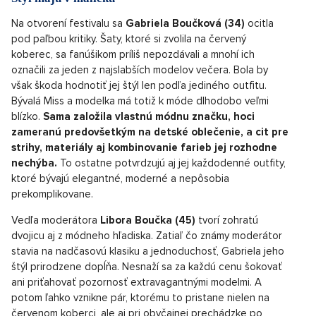
Na otvorení festivalu sa
Gabriela Boučková (34)
ocitla
pod paľbou kritiky. Šaty, ktoré si zvolila na červený
koberec, sa fanúšikom príliš nepozdávali a mnohí ich
označili za jeden z najslabších modelov večera. Bola by
však škoda hodnotiť jej štýl len podľa jediného outfitu.
Bývalá Miss a modelka má totiž k móde dlhodobo veľmi
blízko.
Sama založila vlastnú módnu značku, hoci
zameranú predovšetkým na detské oblečenie, a cit pre
strihy, materiály aj kombinovanie farieb jej rozhodne
nechýba.
To ostatne potvrdzujú aj jej každodenné outfity,
ktoré bývajú elegantné, moderné a nepôsobia
prekomplikovane.
Vedľa moderátora
Libora Boučka (45)
tvorí zohratú
dvojicu aj z módneho hľadiska. Zatiaľ čo známy moderátor
stavia na nadčasovú klasiku a jednoduchosť, Gabriela jeho
štýl prirodzene dopĺňa. Nesnaží sa za každú cenu šokovať
ani priťahovať pozornosť extravagantnými modelmi. A
potom ľahko vznikne pár, ktorému to pristane nielen na
červenom koberci, ale aj pri obyčajnej prechádzke po