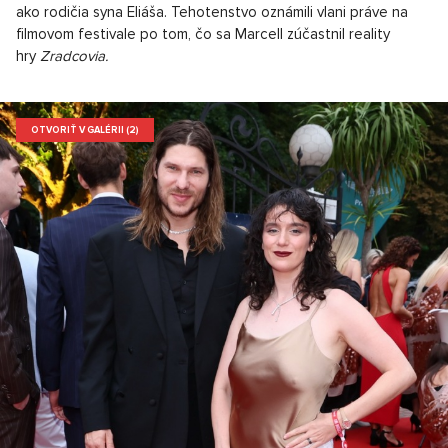
ako rodičia syna Eliáša. Tehotenstvo oznámili vlani práve na
filmovom festivale po tom, čo sa Marcell zúčastnil reality
hry
Zradcovia.
OTVORIŤ V GALÉRII (2)