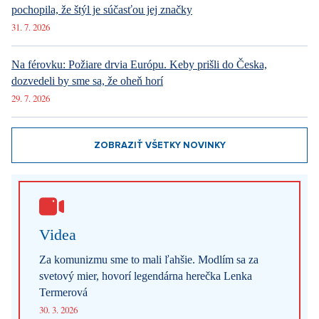
pochopila, že štýl je súčasťou jej značky
31. 7. 2026
Na férovku: Požiare drvia Európu. Keby prišli do Česka,
dozvedeli by sme sa, že oheň horí
29. 7. 2026
ZOBRAZIŤ VŠETKY NOVINKY
Videa
Za komunizmu sme to mali ľahšie. Modlím sa za
svetový mier, hovorí legendárna herečka Lenka
Termerová
30. 3. 2026