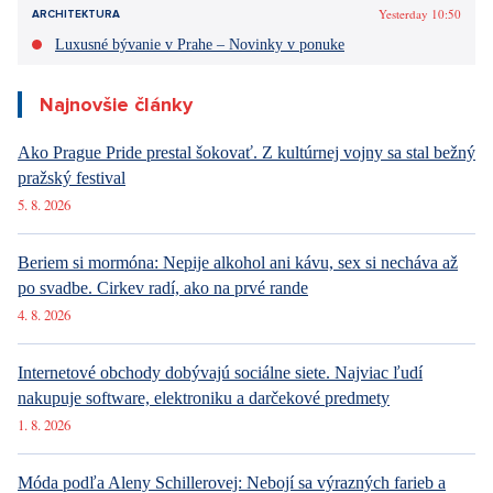
Yesterday 10:50
ARCHITEKTURA
Luxusné bývanie v Prahe – Novinky v ponuke
Najnovšie články
Ako Prague Pride prestal šokovať. Z kultúrnej vojny sa stal bežný
pražský festival
5. 8. 2026
Beriem si mormóna: Nepije alkohol ani kávu, sex si necháva až
po svadbe. Cirkev radí, ako na prvé rande
4. 8. 2026
Internetové obchody dobývajú sociálne siete. Najviac ľudí
nakupuje software, elektroniku a darčekové predmety
1. 8. 2026
Móda podľa Aleny Schillerovej: Nebojí sa výrazných farieb a