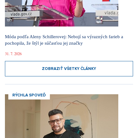
Móda podľa Aleny Schillerovej: Nebojí sa výrazných farieb a
pochopila, že štýl je súčasťou jej značky
31. 7. 2026
ZOBRAZIŤ VŠETKY ČLÁNKY
RÝCHLA SPOVEĎ