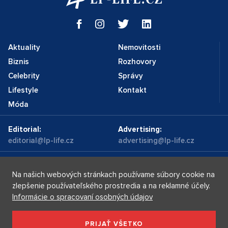
Aktuality
Nemovitosti
Biznis
Rozhovory
Celebrity
Správy
Lifestyle
Kontakt
Móda
Editorial:
Advertising:
editorial@lp-life.cz
advertising@lp-life.cz
Kontakty
Videa
Na našich webových stránkach používame súbory cookie na
zlepšenie používateľského prostredia a na reklamné účely.
Informácie o spracovaní osobných údajov
Luxury real estates
Supermakléřky.cz
Privacy policy
PRIJAŤ VŠETKO