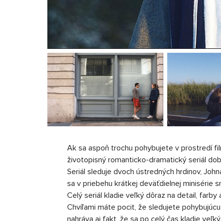
Ak sa aspoň trochu pohybujete v prostredí fil
životopisný romanticko-dramatický seriál dob
Seriál sleduje dvoch ústredných hrdinov, Joh
sa v priebehu krátkej deväťdielnej minisérie 
Celý seriál kladie veľký dôraz na detail, farby
Chvíľami máte pocit, že sledujete pohybujúcu
nahráva aj fakt, že sa po celý čas kladie veľk