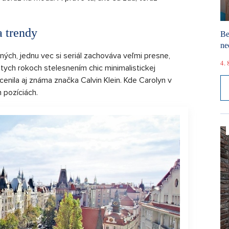
a trendy
Be
ne
ch, jednu vec si seriál zachováva veľmi presne,
4. 
tych rokoch stelesnením chic minimalistickej
nila aj známa značka Calvin Klein. Kde Carolyn v
 pozíciách.