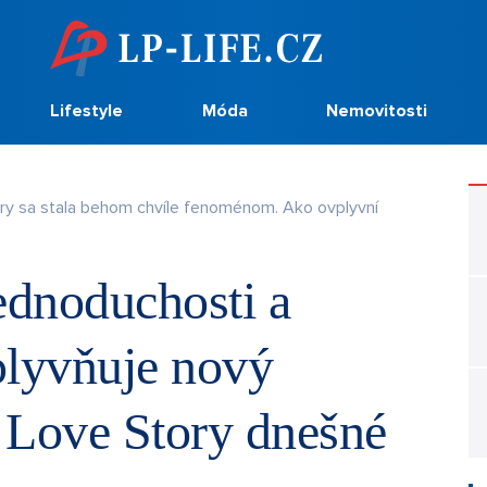
Lifestyle
Móda
Nemovitosti
ory sa stala behom chvíle fenoménom. Ako ovplyvní
dnoduchosti a
plyvňuje nový
 Love Story dnešné