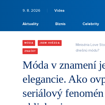
9. 8. 2026
Videa
Aktuality
Biznis
Celebrity
MÓDA
JSEM HVĚZDA
Miniséria Love St
dnešnú módu?
ZNAČKY
Móda v znamení je
elegancie. Ako ov
seriálový fenomén