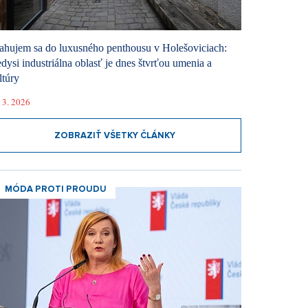
ahujem sa do luxusného penthousu v Holešoviciach:
dysi industriálna oblasť je dnes štvrťou umenia a
ltúry
 3. 2026
ZOBRAZIŤ VŠETKY ČLÁNKY
MÓDA PROTI PROUDU