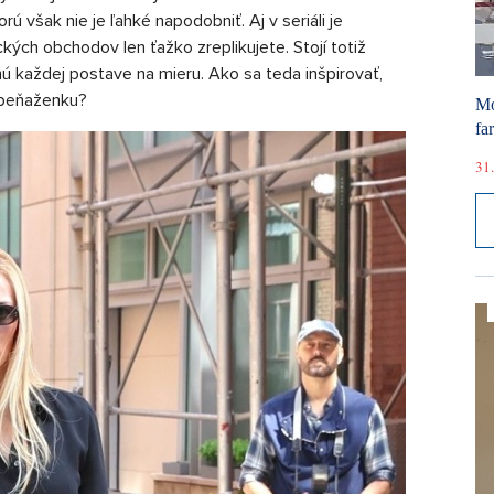
rú však nie je ľahké napodobniť. Aj v seriáli je
ckých obchodov len ťažko zreplikujete. Stojí totiž
nú každej postave na mieru. Ako sa teda inšpirovať,
 peňaženku?
Mó
fa
31.