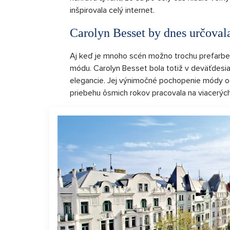
inšpirovala celý internet.
Carolyn Besset by dnes určoval
Aj keď je mnoho scén možno trochu prefarbený
módu. Carolyn Besset bola totiž v deväťdesia
elegancie. Jej výnimočné pochopenie módy oce
priebehu ôsmich rokov pracovala na viacerých