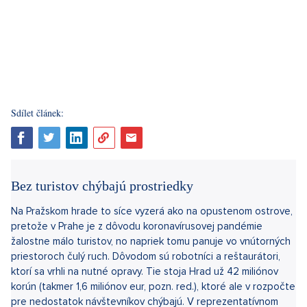
Sdílet článek:
Bez turistov chýbajú prostriedky
Na Pražskom hrade to síce vyzerá ako na opustenom ostrove,
pretože v Prahe je z dôvodu koronavírusovej pandémie
žalostne málo turistov, no napriek tomu panuje vo vnútorných
priestoroch čulý ruch. Dôvodom sú robotníci a reštaurátori,
ktorí sa vrhli na nutné opravy. Tie stoja Hrad už 42 miliónov
korún (takmer 1,6 miliónov eur, pozn. red.), ktoré ale v rozpočte
pre nedostatok návštevníkov chýbajú. V reprezentatívnom