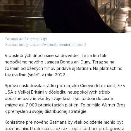
Batman stojí v temné kápi
Source: instagram.com/warnerbrosentertainment/
V posledných dňoch sme sa dozvedeli, že sa len tak
nedočkáme nového Jamesa Bonda ani Duny. Teraz sa na
zoznam odložených filmov pridáva aj Batman. Na plátnach ho
tak uvidíme (snáď!) v roku 2022.
Správa nasledovala krátko potom, ako Cineworld oznámil, že v
USA a Veľkej Británii v dôsledku neuspokojivých tržieb
dočasne uzavrie všetky svoje kiná. Tým pádom dočasne
zmizne asi 7 000 premietacích plátien. To primälo Warner Bros
k premysleniu svojej distribučnej stratégie.
Konkrétne pre nového Batmana by však odloženie mohlo byť
požehnaním. Produkcia sa už raz stopla, keď bol protagonista