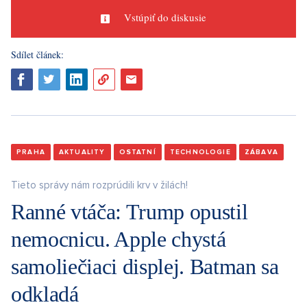
Vstúpiť do diskusie
Sdílet článek:
PRAHA
AKTUALITY
OSTATNÍ
TECHNOLOGIE
ZÁBAVA
Tieto správy nám rozprúdili krv v žilách!
Ranné vtáča: Trump opustil
nemocnicu. Apple chystá
samoliečiaci displej. Batman sa
odkladá