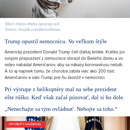
Muž v bílém obleku opravuje zeď
Source: freepik.com/photos/house
Trump opustil nemocnicu. Vo veľkom štýle
Americký prezident Donald Trump čelí ďalšej kritike. Krátko po
svojom prepustení z nemocnice dorazil do Bieleho domu a vo
videu nabádal Američanov, aby sa nákazy koronavírusu nebáli.
A to aj napriek tomu, že choroba zabila viac ako 200 tisíc
Američanov a sám Trump pre ňu skončil v nemocnici.
Pri výstupe z helikoptéry mal na sebe prezident
ešte rúško. Keď však začal pózovať, dal si ho dole.
„Nenechajte sa tým ovládnuť. Nebojte sa toho.“
OTVORIŤ V GALÉRII (6)