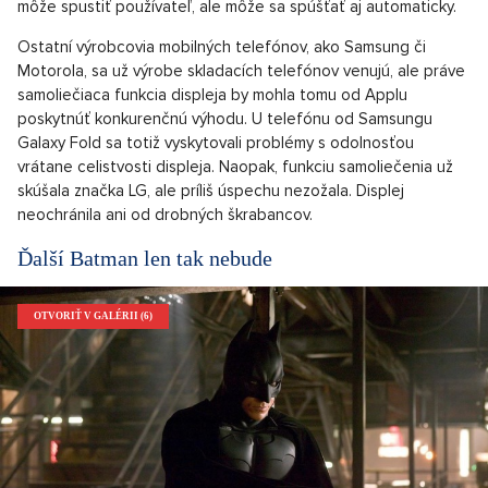
môže spustiť používateľ, ale môže sa spúšťať aj automaticky.
Ostatní výrobcovia mobilných telefónov, ako Samsung či
Motorola, sa už výrobe skladacích telefónov venujú, ale práve
samoliečiaca funkcia displeja by mohla tomu od Applu
poskytnúť konkurenčnú výhodu. U telefónu od Samsungu
Galaxy Fold sa totiž vyskytovali problémy s odolnosťou
vrátane celistvosti displeja. Naopak, funkciu samoliečenia už
skúšala značka LG, ale príliš úspechu nezožala. Displej
neochránila ani od drobných škrabancov.
Ďalší Batman len tak nebude
OTVORIŤ V GALÉRII (6)