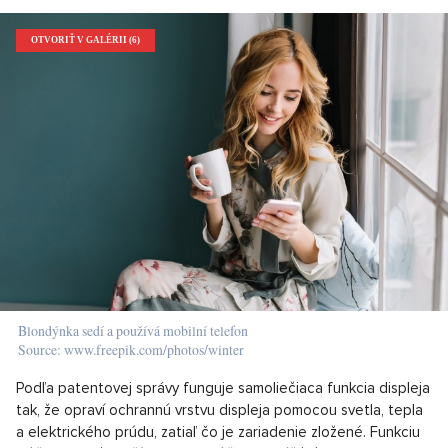
OTVORIŤ V GALÉRII (6)
Blondýnka sedí a používá mobilní telefon
Source: www.freepik.com/photos/winter
Podľa patentovej správy funguje samoliečiaca funkcia displeja
tak, že opraví ochrannú vrstvu displeja pomocou svetla, tepla
a elektrického prúdu, zatiaľ čo je zariadenie zložené. Funkciu