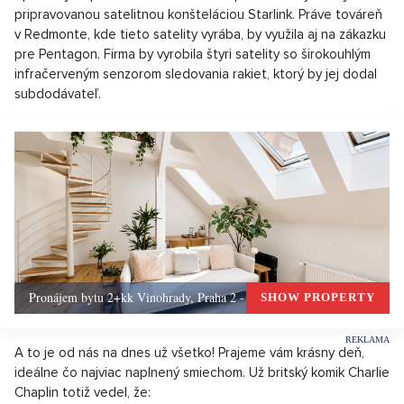
pripravovanou satelitnou konšteláciou Starlink. Práve továreň
v Redmonte, kde tieto satelity vyrába, by využila aj na zákazku
pre Pentagon. Firma by vyrobila štyri satelity so širokouhlým
infračerveným senzorom sledovania rakiet, ktorý by jej dodal
subdodávateľ.
Pronájem bytu 2+kk Vinohrady, Praha 2 - 72 m², Praha 2
SHOW PROPERTY
A to je od nás na dnes už všetko! Prajeme vám krásny deň,
ideálne čo najviac naplnený smiechom. Už britský komik Charlie
Chaplin totiž vedel, že: