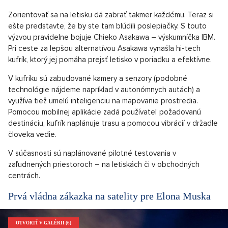
Zorientovať sa na letisku dá zabrať takmer každému. Teraz si
ešte predstavte, že by ste tam blúdili poslepiačky. S touto
výzvou pravidelne bojuje Chieko Asakawa – výskumníčka IBM.
Pri ceste za lepšou alternatívou Asakawa vynašla hi-tech
kufrík, ktorý jej pomáha prejsť letisko v poriadku a efektívne.
V kufríku sú zabudované kamery a senzory (podobné
technológie nájdeme napríklad v autonómnych autách) a
využíva tiež umelú inteligenciu na mapovanie prostredia.
Pomocou mobilnej aplikácie zadá používateľ požadovanú
destináciu, kufrík naplánuje trasu a pomocou vibrácií v držadle
človeka vedie.
V súčasnosti sú naplánované pilotné testovania v
zaľudnených priestoroch – na letiskách či v obchodných
centrách.
Prvá vládna zákazka na satelity pre Elona Muska
OTVORIŤ V GALÉRII (6)