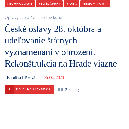
TECHNOLOGIE
VZDĚLÁVÁNÍ
VIDEA
NEMOVITOSTI
Opravy stoja 42 miliónov korún.
České oslavy 28. októbra a
udeľovanie štátnych
vyznamenaní v ohrození.
Rekonštrukcia na Hrade viazne
Karolína Lišková
6. 10. 2020
2 minuty
+
PRIDAŤ NA
SEZNAM.CZ