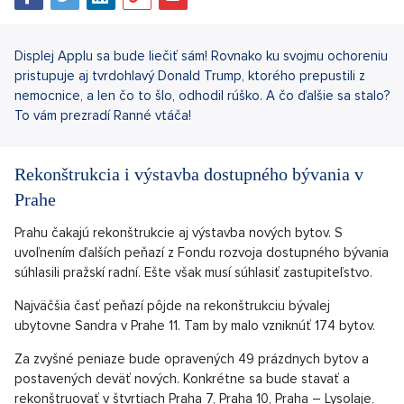
Displej Applu sa bude liečiť sám! Rovnako ku svojmu ochoreniu
pristupuje aj tvrdohlavý Donald Trump, ktorého prepustili z
nemocnice, a len čo to šlo, odhodil rúško. A čo ďalšie sa stalo?
To vám prezradí Ranné vtáča!
Rekonštrukcia i výstavba dostupného bývania v
Prahe
Prahu čakajú rekonštrukcie aj výstavba nových bytov. S
uvoľnením ďalších peňazí z Fondu rozvoja dostupného bývania
súhlasili pražskí radní. Ešte však musí súhlasiť zastupiteľstvo.
Najväčšia časť peňazí pôjde na rekonštrukciu bývalej
ubytovne Sandra v Prahe 11. Tam by malo vzniknúť 174 bytov.
Za zvyšné peniaze bude opravených 49 prázdnych bytov a
postavených deväť nových. Konkrétne sa bude stavať a
rekonštruovať v štvrtiach Praha 7, Praha 10, Praha – Lysolaje,