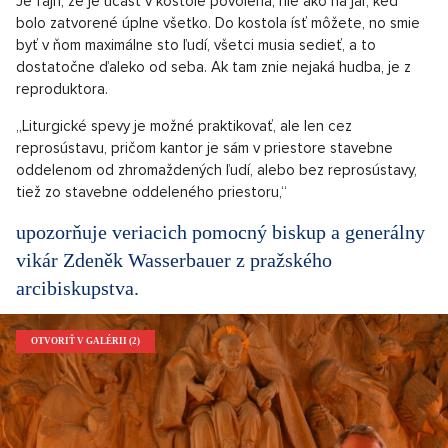
Je fajn, že je účasť v kostole povolená, nie ako na jar, keď
bolo zatvorené úplne všetko. Do kostola ísť môžete, no smie
byť v ňom maximálne sto ľudí, všetci musia sedieť, a to
dostatočne ďaleko od seba. Ak tam znie nejaká hudba, je z
reproduktora.
„Liturgické spevy je možné praktikovať, ale len cez
reprosústavu, pričom kantor je sám v priestore stavebne
oddelenom od zhromaždených ľudí, alebo bez reprosústavy,
tiež zo stavebne oddeleného priestoru,“
upozorňuje veriacich pomocný biskup a generálny
vikár Zdeněk Wasserbauer z pražského
arcibiskupstva.
OTVORIŤ V GALÉRII (2)