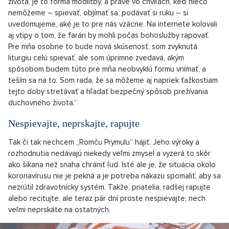
života, je to forma modlitby, a práve vo chvíľach, keď niečo
nemôžeme – spievať, objímať sa, podávať si ruku – si
uvedomujeme, aké je to pre nás vzácne. Na internete kolovali
aj vtipy o tom, že farári by mohli počas bohoslužby rapovať.
Pre mňa osobne to bude nová skúsenosť, som zvyknutá
liturgiu celú spievať, ale som úprimne zvedavá, akým
spôsobom budem túto pre mňa neobvyklú formu vnímať, a
teším sa na to. Som rada, že sa môžeme aj napriek ťažkostiam
tejto doby stretávať a hľadať bezpečný spôsob prežívania
duchovného života.“
Nespievajte, neprskajte, rapujte
Tak či tak nechcem „Romču Prymulu“ hájiť. Jeho výroky a
rozhodnutia nedávajú niekedy veľmi zmysel a vyzerá to skôr
ako šikana než snaha chrániť ľud. Isté ale je, že situácia okolo
koronavírusu nie je pekná a je potreba nákazu spomaliť, aby sa
nezrútil zdravotnícky systém. Takže, priatelia, radšej rapujte
alebo recitujte, ale teraz pár dní proste nespievajte, nech
veľmi neprskáte na ostatných.