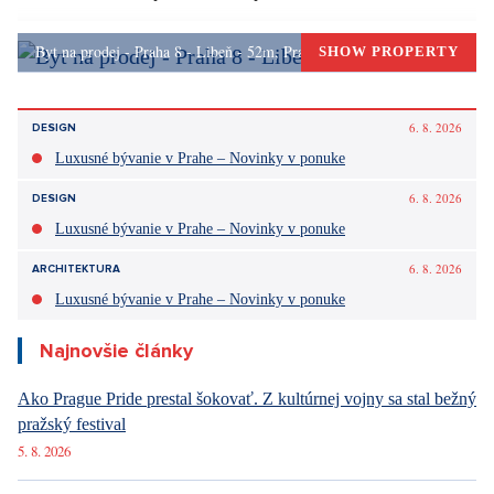
málo návštevníkov je však vzrušujúce sledovať ich.
Byt na prodej - Praha 8 - Libeň - 52m, Praha 8
SHOW PROPERTY
Páčil sa vám článok?
Diskusie
0
Vstúpiť do diskusie
Sdílet článek: