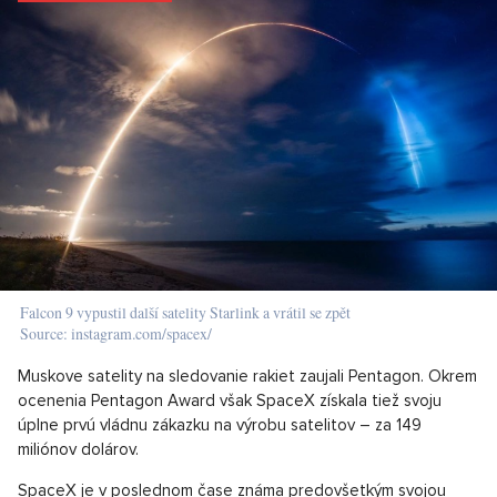
Falcon 9 vypustil další satelity Starlink a vrátil se zpět
Source: instagram.com/spacex/
Muskove satelity na sledovanie rakiet zaujali Pentagon. Okrem
ocenenia Pentagon Award však SpaceX získala tiež svoju
úplne prvú vládnu zákazku na výrobu satelitov – za 149
miliónov dolárov.
SpaceX je v poslednom čase známa predovšetkým svojou