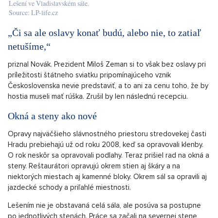
OTVORIŤ V GALÉRII (2)
Lešení ve Vladislavském sále.
Source: LP-life.cz
„Či sa ale oslavy konať budú, alebo nie, to zatiaľ
netušíme,“
priznal Novák. Prezident Miloš Zeman si to však bez oslavy pri
príležitosti štátneho sviatku pripomínajúceho vznik
Československa nevie predstaviť, a to ani za cenu toho, že by
hostia museli mať rúška. Zrušil by len následnú recepciu.
Okná a steny ako nové
Opravy najväčšieho slávnostného priestoru stredovekej časti
Hradu prebiehajú už od roku 2008, keď sa opravovali klenby.
O rok neskôr sa opravovali podlahy. Teraz prišiel rad na okná a
steny. Reštaurátori opravujú okrem stien aj škáry a na
niektorých miestach aj kamenné bloky. Okrem sál sa opravili aj
jazdecké schody a priľahlé miestnosti.
Lešením nie je obstavaná celá sála, ale posúva sa postupne