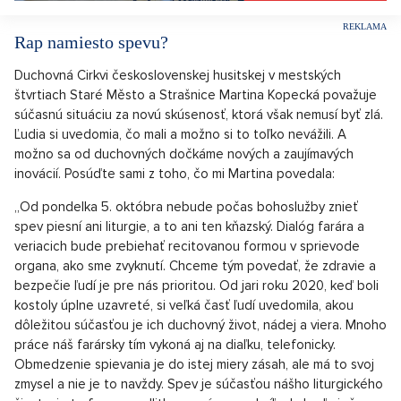
Rap namiesto spevu?
Duchovná Cirkvi československej husitskej v mestských
štvrtiach Staré Město a Strašnice Martina Kopecká považuje
súčasnú situáciu za novú skúsenosť, ktorá však nemusí byť zlá.
Ľudia si uvedomia, čo mali a možno si to toľko nevážili. A
možno sa od duchovných dočkáme nových a zaujímavých
inovácií. Posúďte sami z toho, čo mi Martina povedala:
„Od pondelka 5. októbra nebude počas bohoslužby znieť
spev piesní ani liturgie, a to ani ten kňazský. Dialóg farára a
veriacich bude prebiehať recitovanou formou v sprievode
organa, ako sme zvyknutí. Chceme tým povedať, že zdravie a
bezpečie ľudí je pre nás prioritou. Od jari roku 2020, keď boli
kostoly úplne uzavreté, si veľká časť ľudí uvedomila, akou
dôležitou súčasťou je ich duchovný život, nádej a viera. Mnoho
práce náš farársky tím vykoná aj na diaľku, telefonicky.
Obmedzenie spievania je do istej miery zásah, ale má to svoj
zmysel a nie je to navždy. Spev je súčasťou nášho liturgického