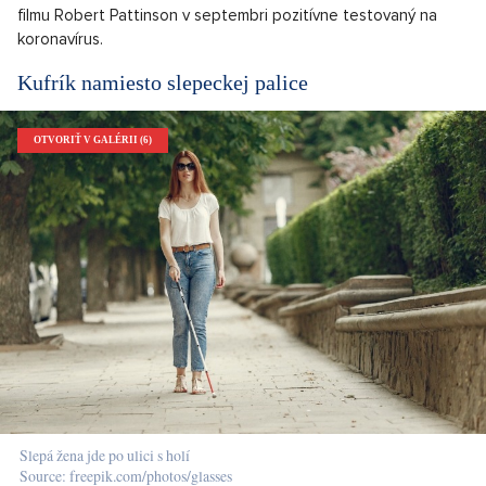
filmu Robert Pattinson v septembri pozitívne testovaný na
koronavírus.
Kufrík namiesto slepeckej palice
OTVORIŤ V GALÉRII (6)
Slepá žena jde po ulici s holí
Source: freepik.com/photos/glasses