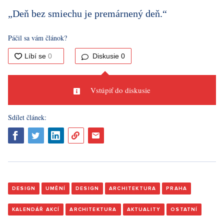
„Deň bez smiechu je premárnený deň.“
Páčil sa vám článok?
Diskusie
0
Vstúpiť do diskusie
Sdílet článek:
DESIGN
UMĚNÍ
DESIGN
ARCHITEKTURA
PRAHA
KALENDÁŘ AKCÍ
ARCHITEKTURA
AKTUALITY
OSTATNÍ