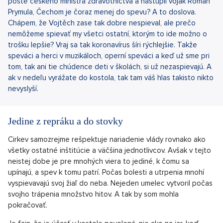
poste českého ministra zdravotníctva a nastúpil vojak Roman
Prymula, Čechom je čoraz menej do spevu? A to doslova.
Chápem, že Vojtěch zase tak dobre nespieval, ale prečo
nemôžeme spievať my všetci ostatní, ktorým to ide možno o
trošku lepšie? Vraj sa tak koronavírus šíri rýchlejšie. Takže
speváci a herci v muzikáloch, operní speváci a keď už sme pri
tom, tak ani tie chúdence deti v školách, si už nezaspievajú. A
ak v nedeľu vyrážate do kostola, tak tam váš hlas takisto nikto
nevyslyší.
Jedine z repráku a do stovky
Cirkev samozrejme rešpektuje nariadenie vlády rovnako ako
všetky ostatné inštitúcie a väčšina jednotlivcov. Avšak v tejto
neistej dobe je pre mnohých viera to jediné, k čomu sa
upínajú, a spev k tomu patrí. Počas bolesti a utrpenia mnohí
vyspievavajú svoj žiaľ do neba. Nejeden umelec vytvoril počas
svojho trápenia množstvo hitov. A tak by som mohla
pokračovať.