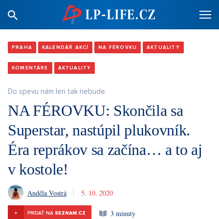
PRAHA
KALENDÁŘ AKCÍ
NA FÉROVKU
AKTUALITY
KOMENTÁRE
AKTUALITY
Do spevu nám len tak nebude.
NA FÉROVKU: Skončila sa
Superstar, nastúpil plukovník.
Éra reprákov sa začína… a to aj
v kostole!
Anděla Vostrá
5. 10. 2020
3 minuty
+
PRIDAŤ NA
SEZNAM.CZ