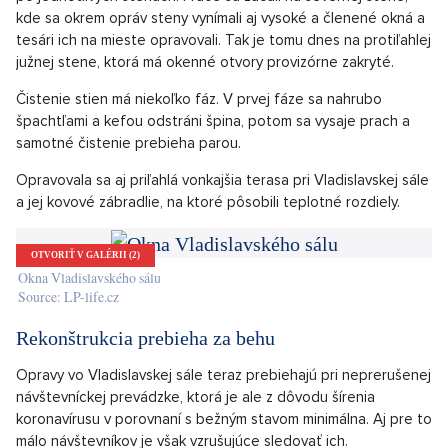
po jednotlivých stenách. Práce sa začali na severnej stene,
kde sa okrem opráv steny vynímali aj vysoké a členené okná a
tesári ich na mieste opravovali. Tak je tomu dnes na protiľahlej
južnej stene, ktorá má okenné otvory provizórne zakryté.
Čistenie stien má niekoľko fáz. V prvej fáze sa nahrubo
špachtľami a kefou odstráni špina, potom sa vysaje prach a
samotné čistenie prebieha parou.
Opravovala sa aj priľahlá vonkajšia terasa pri Vladislavskej sále
a jej kovové zábradlie, na ktoré pôsobili teplotné rozdiely.
OTVORIŤ V GALÉRII (2)
Okna Vladislavského sálu
Source: LP-life.cz
Rekonštrukcia prebieha za behu
Opravy vo Vladislavskej sále teraz prebiehajú pri neprerušenej
návštevníckej prevádzke, ktorá je ale z dôvodu šírenia
koronavírusu v porovnaní s bežným stavom minimálna. Aj pre to