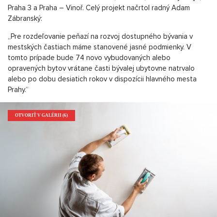
Praha 3 a Praha – Vinoř. Celý projekt načrtol radný Adam
Zábranský:
„Pre rozdeľovanie peňazí na rozvoj dostupného bývania v
mestských častiach máme stanovené jasné podmienky. V
tomto prípade bude 74 novo vybudovaných alebo
opravených bytov vrátane časti bývalej ubytovne natrvalo
alebo po dobu desiatich rokov v dispozícii hlavného mesta
Prahy.“
OTVORIŤ V GALÉRII (6)