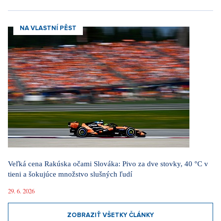
NA VLASTNÍ PĚST
Veľká cena Rakúska očami Slováka: Pivo za dve stovky, 40 °C v
tieni a šokujúce množstvo slušných ľudí
29. 6. 2026
ZOBRAZIŤ VŠETKY ČLÁNKY