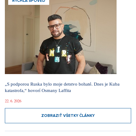
RÝCHLA SPOVEĎ
„S podporou Ruska bylo moje detstvo bohaté. Dnes je Kuba
katastrofa,“ hovorí Osmany Laffita
22. 6. 2026
ZOBRAZIŤ VŠETKY ČLÁNKY