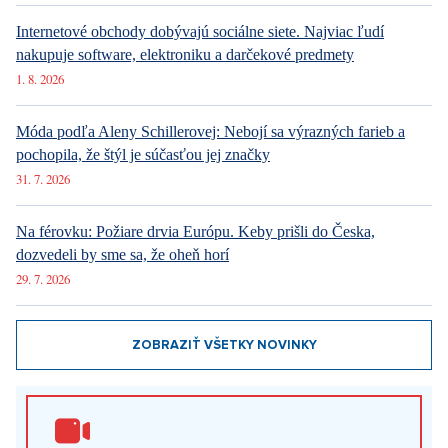
Internetové obchody dobývajú sociálne siete. Najviac ľudí
nakupuje software, elektroniku a darčekové predmety
1. 8. 2026
Móda podľa Aleny Schillerovej: Nebojí sa výrazných farieb a
pochopila, že štýl je súčasťou jej značky
31. 7. 2026
Na férovku: Požiare drvia Európu. Keby prišli do Česka,
dozvedeli by sme sa, že oheň horí
29. 7. 2026
ZOBRAZIŤ VŠETKY NOVINKY