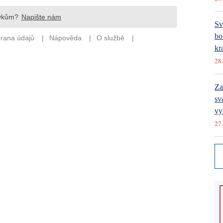
Sv
bo
kr
28.
Za
sv
vy
27.