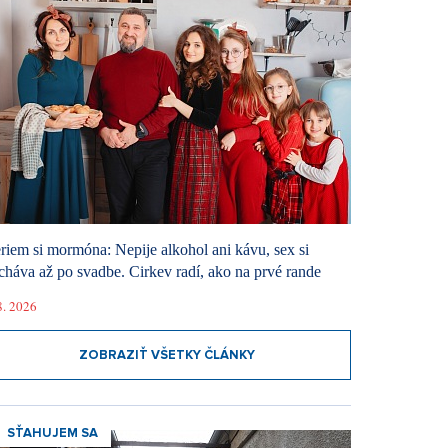
riem si mormóna: Nepije alkohol ani kávu, sex si
cháva až po svadbe. Cirkev radí, ako na prvé rande
8. 2026
ZOBRAZIŤ VŠETKY ČLÁNKY
SŤAHUJEM SA