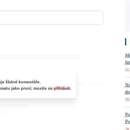
Mó
fa
31.
Na
do
29.
Pr
Po
28.