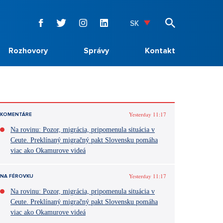
SK
Rozhovory
Správy
Kontakt
Yesterday 11:17
KOMENTÁRE
Na rovinu: Pozor, migrácia, pripomenula situácia v
Ceute. Preklínaný migračný pakt Slovensku pomáha
viac ako Okamurove videá
Yesterday 11:17
NA FÉROVKU
Na rovinu: Pozor, migrácia, pripomenula situácia v
Ceute. Preklínaný migračný pakt Slovensku pomáha
viac ako Okamurove videá