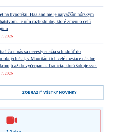
et na hypotéku: Haaland nie je najväčším nórskym
hatstvom. Je ním rozhodnutie, ktoré zmenilo celú
ajinu
 7. 2026
tiaľ čo u nás sa nevesty snažia schudnúť do
adobných šiat, v Mauritánii ich celé mesiace násilne
krmujú až do vyčerpania. Tradícia, ktorá šokuje svet
 7. 2026
ZOBRAZIŤ VŠETKY NOVINKY