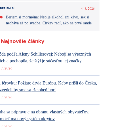
4. 8. 2026
BERIEM SI
Beriem si mormóna: Nepije alkohol ani kávu, sex si
necháva až po svadbe. Cirkev radí, ako na prvé rande
Najnovšie články
da podľa Aleny Schillerovej: Nebojí sa výrazných
rieb a pochopila, že štýl je súčasťou jej značky
 7. 2026
 férovku: Požiare drvia Európu. Keby prišli do Česka,
zvedeli by sme sa, že oheň horí
 7. 2026
aha sa pripravuje na obranu vlastných obyvateľov.
môcť má nový systém úkrytov
 7. 2026