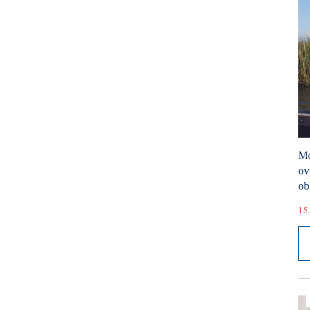
Mó
ov
ob
15.