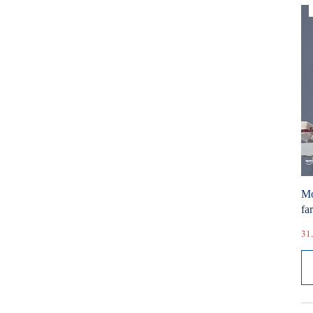
Mó
fa
31.