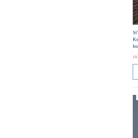
Sť
Ke
ku
10.