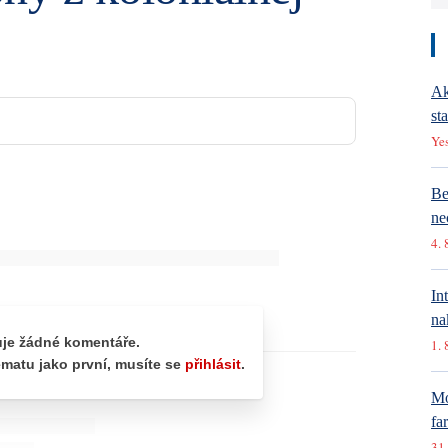
Ak
st
Ye
Be
ne
4. 
In
na
1. 
Mó
fa
31.