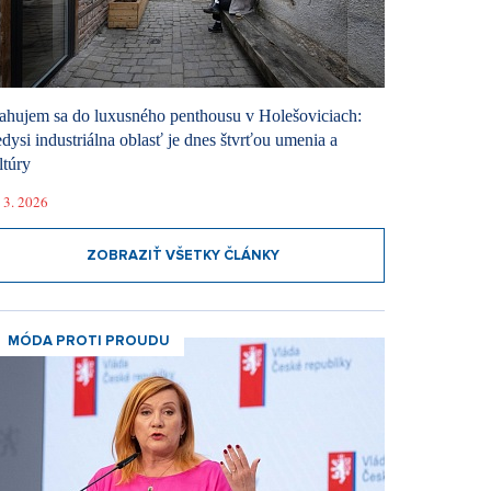
ahujem sa do luxusného penthousu v Holešoviciach:
dysi industriálna oblasť je dnes štvrťou umenia a
ltúry
 3. 2026
ZOBRAZIŤ VŠETKY ČLÁNKY
MÓDA PROTI PROUDU