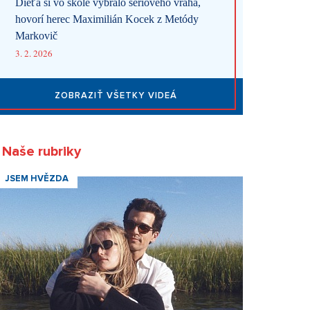
Dieťa si vo škole vybralo sériového vraha,
hovorí herec Maximilián Kocek z Metódy
Markovič
3. 2. 2026
ZOBRAZIŤ VŠETKY VIDEÁ
Naše rubriky
JSEM HVĚZDA