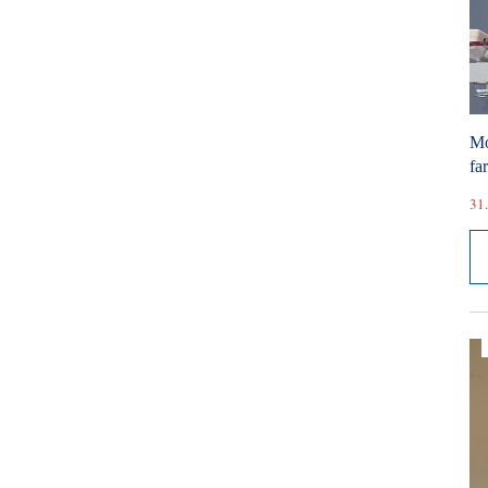
Mó
fa
31.