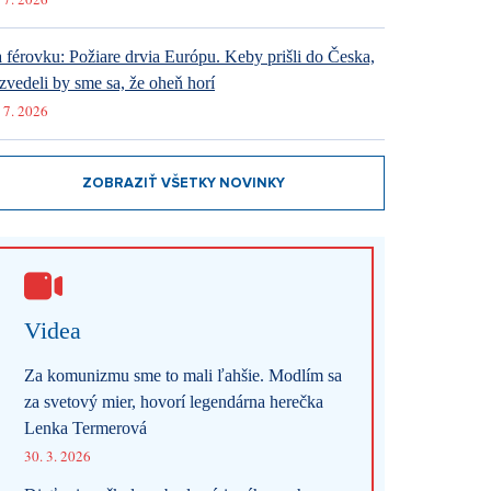
 férovku: Požiare drvia Európu. Keby prišli do Česka,
zvedeli by sme sa, že oheň horí
 7. 2026
ZOBRAZIŤ VŠETKY NOVINKY
Videa
Za komunizmu sme to mali ľahšie. Modlím sa
za svetový mier, hovorí legendárna herečka
Lenka Termerová
30. 3. 2026