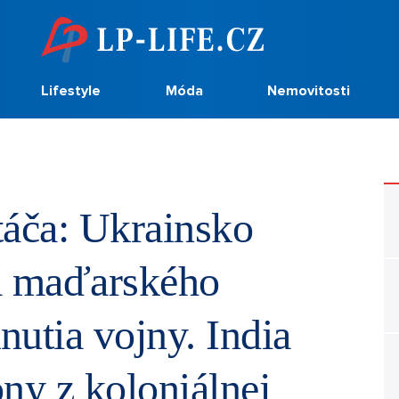
Lifestyle
Móda
Nemovitosti
táča: Ukrainsko
a maďarského
utia vojny. India
ny z koloniálnej