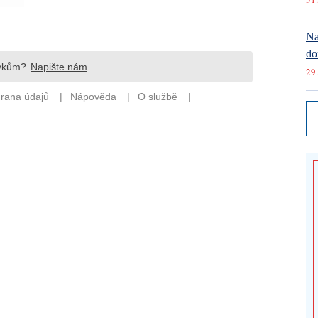
Na
do
29.