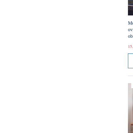
Mó
ov
ob
15.