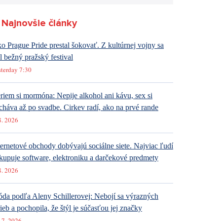
Najnovšie články
o Prague Pride prestal šokovať. Z kultúrnej vojny sa
al bežný pražský festival
sterday 7:30
riem si mormóna: Nepije alkohol ani kávu, sex si
cháva až po svadbe. Cirkev radí, ako na prvé rande
8. 2026
ternetové obchody dobývajú sociálne siete. Najviac ľudí
kupuje software, elektroniku a darčekové predmety
8. 2026
da podľa Aleny Schillerovej: Nebojí sa výrazných
rieb a pochopila, že štýl je súčasťou jej značky
 7. 2026