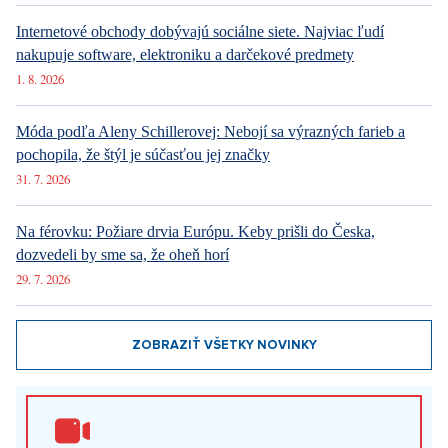
Internetové obchody dobývajú sociálne siete. Najviac ľudí
nakupuje software, elektroniku a darčekové predmety
1. 8. 2026
Móda podľa Aleny Schillerovej: Nebojí sa výrazných farieb a
pochopila, že štýl je súčasťou jej značky
31. 7. 2026
Na férovku: Požiare drvia Európu. Keby prišli do Česka,
dozvedeli by sme sa, že oheň horí
29. 7. 2026
ZOBRAZIŤ VŠETKY NOVINKY