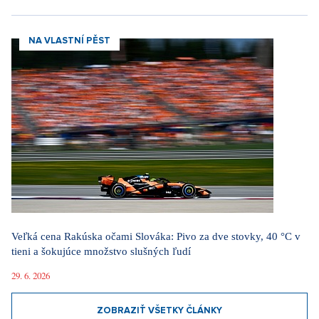
NA VLASTNÍ PĚST
Veľká cena Rakúska očami Slováka: Pivo za dve stovky, 40 °C v
tieni a šokujúce množstvo slušných ľudí
29. 6. 2026
ZOBRAZIŤ VŠETKY ČLÁNKY