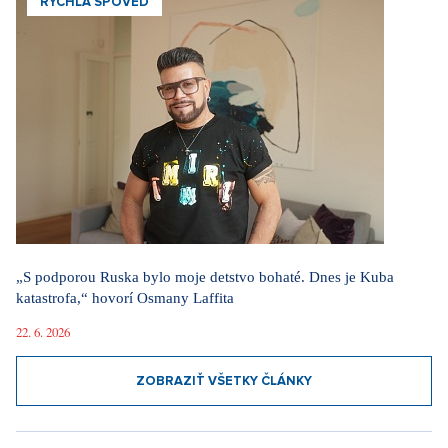
RÝCHLA SPOVEĎ
„S podporou Ruska bylo moje detstvo bohaté. Dnes je Kuba
katastrofa,“ hovorí Osmany Laffita
22. 6. 2026
ZOBRAZIŤ VŠETKY ČLÁNKY