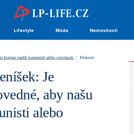
Lifestyle
Móda
Nemovitosti
 krajinu riadili komunisti alebo extrémisti
/
Diskusie
eníšek: Je
vedné, aby našu
unisti alebo