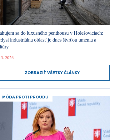
ahujem sa do luxusného penthousu v Holešoviciach:
dysi industriálna oblasť je dnes štvrťou umenia a
ltúry
 3. 2026
ZOBRAZIŤ VŠETKY ČLÁNKY
MÓDA PROTI PROUDU