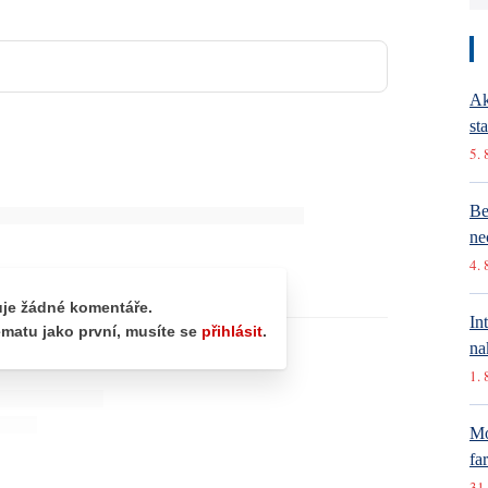
Ak
st
5. 
Be
ne
4. 
In
na
1. 
Mó
fa
31.