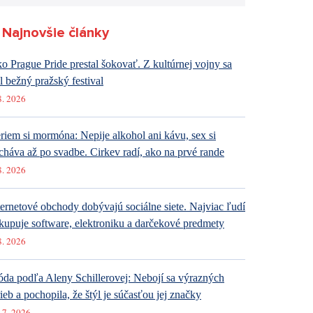
Najnovšie články
o Prague Pride prestal šokovať. Z kultúrnej vojny sa
al bežný pražský festival
8. 2026
riem si mormóna: Nepije alkohol ani kávu, sex si
cháva až po svadbe. Cirkev radí, ako na prvé rande
8. 2026
ternetové obchody dobývajú sociálne siete. Najviac ľudí
kupuje software, elektroniku a darčekové predmety
8. 2026
da podľa Aleny Schillerovej: Nebojí sa výrazných
rieb a pochopila, že štýl je súčasťou jej značky
 7. 2026