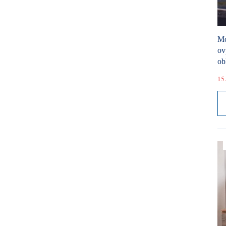
Mó
ov
ob
15.