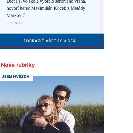
Dieťa si vo škole vybralo sériového vraha,
hovorí herec Maximilián Kocek z Metódy
Markovič
3. 2. 2026
ZOBRAZIŤ VŠETKY VIDEÁ
Naše rubriky
JSEM HVĚZDA