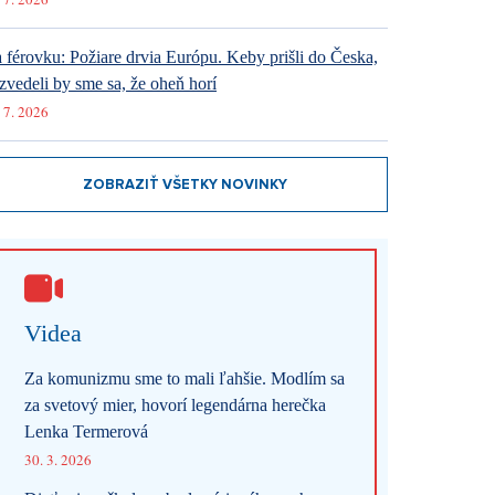
 férovku: Požiare drvia Európu. Keby prišli do Česka,
zvedeli by sme sa, že oheň horí
 7. 2026
ZOBRAZIŤ VŠETKY NOVINKY
Videa
Za komunizmu sme to mali ľahšie. Modlím sa
za svetový mier, hovorí legendárna herečka
Lenka Termerová
30. 3. 2026