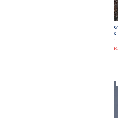
Sť
Ke
ku
10.