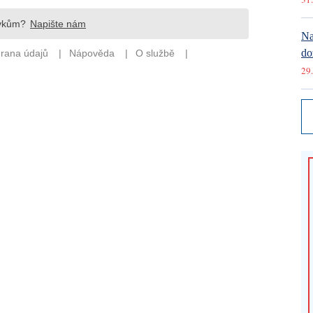
Na
do
29.