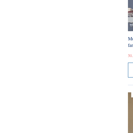
Mó
fa
31.