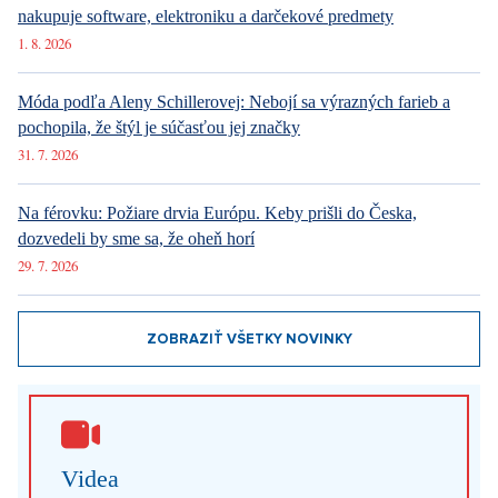
nakupuje software, elektroniku a darčekové predmety
1. 8. 2026
Móda podľa Aleny Schillerovej: Nebojí sa výrazných farieb a
pochopila, že štýl je súčasťou jej značky
31. 7. 2026
Na férovku: Požiare drvia Európu. Keby prišli do Česka,
dozvedeli by sme sa, že oheň horí
29. 7. 2026
ZOBRAZIŤ VŠETKY NOVINKY
Videa