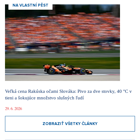
NA VLASTNÍ PĚST
Veľká cena Rakúska očami Slováka: Pivo za dve stovky, 40 °C v
tieni a šokujúce množstvo slušných ľudí
29. 6. 2026
ZOBRAZIŤ VŠETKY ČLÁNKY