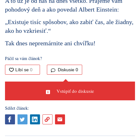
A to už je od nás na dnes všetko. Prajeme vám
pohodový deň a ako povedal Albert Einstein:
„Existuje tisíc spôsobov, ako zabiť čas, ale žiadny,
ako ho vzkriesiť.“
Tak dnes nepremárnite ani chvíľku!
Páčil sa vám článok?
Diskusie
0
Vstúpiť do diskusie
Sdílet článek: