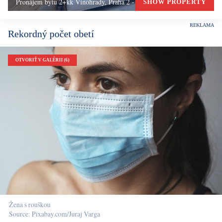
Pronájem bytu 2+kk Vinohrady, Praha 2 - 72 m², Praha 2
SHOW PROPERTY
Rekordný počet obetí
OTVORIŤ V GALÉRII (6)
Žena s rouškou
Source: Pixabay.com/Juraj Varga