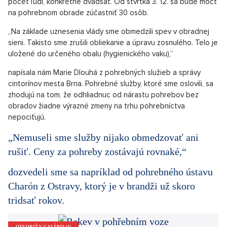
republike úplne zlaté časy.
Rozporuplné dopady koronavírusu
Drvivá väčšina ľudí totiž uprednostňuje kremáciu pred
pochovávaním do zeme. Spopolnenie býva o viac než polovicu
lacnejšie. Ak je aj bez obradu, dá sa dohodnúť už od 534 eur.
Už pred koronavírusovou pandémiou si v Česku vybralo
kremáciu 80 % občanov. Toto číslo v posledných mesiacoch
ešte rastie. Jedným z dôvodov je aktuálne vládne
obmedzenie, ktoré na pohrebe dovoľuje len obmedzený
počet ľudí, konkrétne dvadsať. Od štvrtka 3. 12. sa bude môcť
na pohrebnom obrade zúčastniť 30 osôb.
„Na základe uznesenia vlády sme obmedzili spev v obradnej
sieni. Takisto sme zrušili obliekanie a úpravu zosnulého. Telo je
uložené do určeného obalu (hygienického vaku),“
napísala nám Marie Dlouhá z pohrebných služieb a správy
cintorínov mesta Brna. Pohrebné služby, ktoré sme oslovili, sa