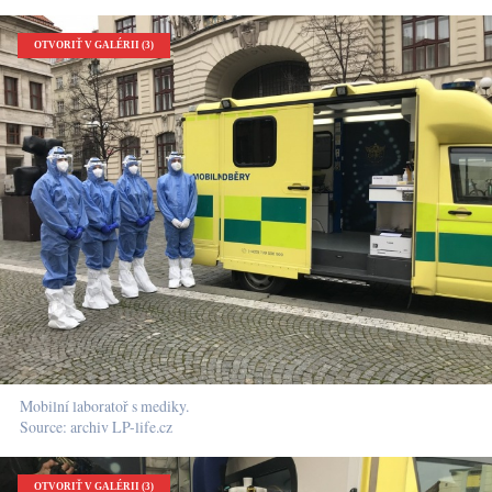
OTVORIŤ V GALÉRII (3)
Mobilní laboratoř s mediky.
Source: archiv LP-life.cz
OTVORIŤ V GALÉRII (3)