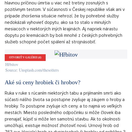
Predposledný mesiac roka je pre pohrebné služby každý rok
obdobím zvýšeného dopytu, a tak ich ani nárast nezastihol
nepripravené.
„Ako každý rok je november v úmrtiach silný. Každý rok pred
Vianocami je aj viac pohrebov bez smútočného obradu. Tento
rok to COVID ešte podporil,“
oznámil nám Jaroslav Mangl, predseda Asociácie pohrebných
služieb v ČR, ktorý je v názoroch na nárast zosnulých z dôvodu
pandémie COVID-19 zdržanlivý. Minister zdravotníctva Jan
Blatný však predstavil údaje, podľa ktorých bol COVID-19
hlavnou príčinou úmrtia u viac než tretiny zosnulých s
pozitívnym testom. V súčasnosti v Českej republike však ani v
prípade zhoršenia situácie nehrozí, že by pohrebné služby
nedokázali vyhovieť dopytu, ako sa to stalo v minulých
mesiacoch v niektorých iných krajinách. Aj napriek nárastu
dopytu po kremáciách by boli mnohé z českých pohrebných
služieb schopné počet spálení až strojnásobiť.