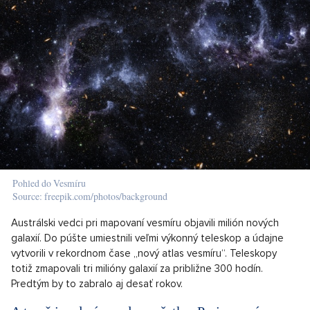
Pohled do Vesmíru
Source: freepik.com/photos/background
Austrálski vedci pri mapovaní vesmíru objavili milión nových
galaxií. Do púšte umiestnili veľmi výkonný teleskop a údajne
vytvorili v rekordnom čase „nový atlas vesmíru“. Teleskopy
totiž zmapovali tri milióny galaxií za približne 300 hodín.
Predtým by to zabralo aj desať rokov.