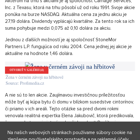
osobu, ale v konečnom súčte to stačí na rast príjmov
pohrebných služieb o niekoľko percent každý rok. Tým pádom
aj zisku pre investorov.
Spoločnosť Service Corporation International má vo svojej
správe približne 380 cintorínov, pôsobí v 43 krajinách USA, v
kanadských provinciách a expandovala už aj do Európy,
konkrétne do Nemecka. Cena jednej akcie sa pohybuje okolo
48 dolárov. Stabilne vyplácajú dividendu každý štvrťrok. V roku
2020 sa pravidelný výnos pohyboval od 0,19 do 0,21 dolára za
akciu.
Aktérom na trhu s akciami je aj spoločnosť Carriage Services,
Inc. z Texasu, ktorá na trhu pôsobí už od roku 1991. Svoje akcie
ponúka na burze NASDAQ. Aktuálna cena za jednu akciu je
27,19 dolára. Dividendy vyplácajú kvartálne. Za tento rok sa ich
suma pohybuje medzi 0,075 až 0,10 dolára za akciu.
Jednou z ďalších možností je aj spoločnosť StoneMor
Partners L.P. fungujúca od roku 2004. Cena jednej jej akcie je
aktuálne na hodnote 1,46 dolára.
Na našich webových stránkach používame súbory cookie na
zlepšenie používateľského prostredia a na reklamné účely.