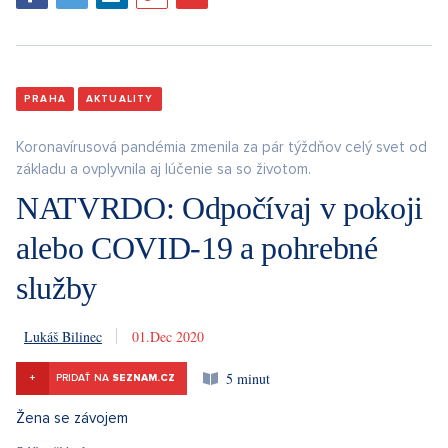
PRAHA
AKTUALITY
Koronavírusová pandémia zmenila za pár týždňov celý svet od
základu a ovplyvnila aj lúčenie sa so životom.
NATVRDO: Odpočívaj v pokoji
alebo COVID-19 a pohrebné
služby
Lukáš Bilinec
1. 12. 2020
5 minut
+
PRIDAŤ NA
SEZNAM.CZ