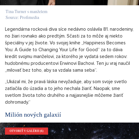
Tina Turner s manželem
Source: Profimedia
Legendárna rocková diva síce nedávno oslávila 81. narodeniny,
no žiari rovnako ako predtým. Sčasti za to môže aj niekto
špeciálny v jej živote. Vo svojej knihe „Happiness Becomes
You: A Guide to Changing Your Life for Good“ za to dáva
kredit svojmu manželovi, za ktorého je vydatá sedem rokov:
hudobnému producentovi Erwinovi Bachovi. Ten ju vraj naučil
„milovať bez toho, aby sa vzdala sama seba“.
„Ukázal mi, že pravá láska nevyžaduje, aby som svoje svetlo
zatlačila do úzadia a to jeho nechala žiariť. Naopak, sme
svetlom života toho druhého a najjasnejšie môžeme žiariť
dohromady.“
Milión nových galaxií
OTVORIŤ V GALÉRII (6)