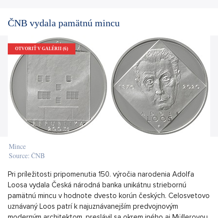
ČNB vydala pamätnú mincu
OTVORIŤ V GALÉRII (6)
Mince
Source: ČNB
Pri príležitosti pripomenutia 150. výročia narodenia Adolfa
Loosa vydala Česká národná banka unikátnu striebornú
pamätnú mincu v hodnote dvesto korún českých. Celosvetovo
uznávaný Loos patrí k najuznávanejším predvojnovým
moderným architektom, preslávil sa okrem iného aj Müllerovou