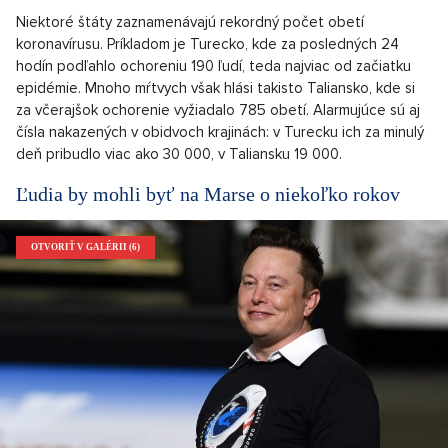
Niektoré štáty zaznamenávajú rekordný počet obetí
koronavírusu. Príkladom je Turecko, kde za posledných 24
hodín podľahlo ochoreniu 190 ľudí, teda najviac od začiatku
epidémie. Mnoho mŕtvych však hlási takisto Taliansko, kde si
za včerajšok ochorenie vyžiadalo 785 obetí. Alarmujúce sú aj
čísla nakazených v obidvoch krajinách: v Turecku ich za minulý
deň pribudlo viac ako 30 000, v Taliansku 19 000.
Ľudia by mohli byť na Marse o niekoľko rokov
OTVORIŤ V GALÉRII (6)