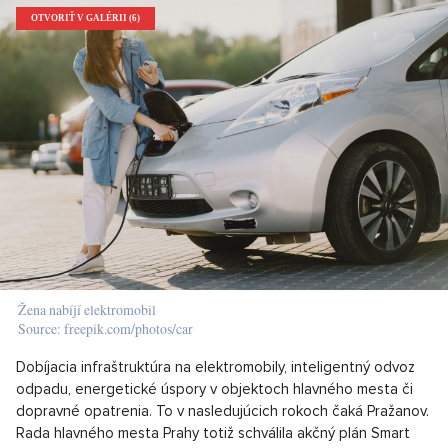
OTVORIŤ V GALÉRII (6)
Žena nabíjí elektromobil
Source: freepik.com/photos/car
Dobíjacia infraštruktúra na elektromobily, inteligentný odvoz
odpadu, energetické úspory v objektoch hlavného mesta či
dopravné opatrenia. To v nasledujúcich rokoch čaká Pražanov.
Rada hlavného mesta Prahy totiž schválila akčný plán Smart