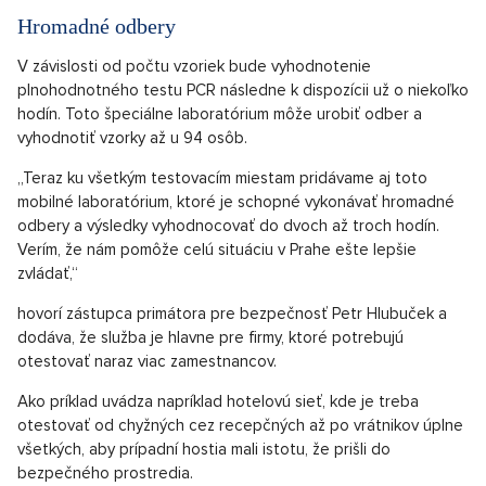
Hromadné odbery
V závislosti od počtu vzoriek bude vyhodnotenie
plnohodnotného testu PCR následne k dispozícii už o niekoľko
hodín. Toto špeciálne laboratórium môže urobiť odber a
vyhodnotiť vzorky až u 94 osôb.
„Teraz ku všetkým testovacím miestam pridávame aj toto
mobilné laboratórium, ktoré je schopné vykonávať hromadné
odbery a výsledky vyhodnocovať do dvoch až troch hodín.
Verím, že nám pomôže celú situáciu v Prahe ešte lepšie
zvládať,“
hovorí zástupca primátora pre bezpečnosť Petr Hlubuček a
dodáva, že služba je hlavne pre firmy, ktoré potrebujú
otestovať naraz viac zamestnancov.
Ako príklad uvádza napríklad hotelovú sieť, kde je treba
otestovať od chyžných cez recepčných až po vrátnikov úplne
všetkých, aby prípadní hostia mali istotu, že prišli do
bezpečného prostredia.