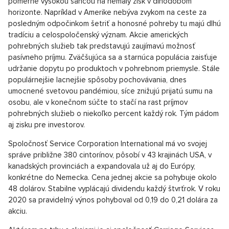
štvorcový na rok. Podobné ceny sú aj na cintorínoch v Brne či
v Ostrave. Miesto si môže prenajať každý, kto vlastní
občiansky preukaz.
Prodej bytu 3+1 Vinohrady, Praha 2 - 117 m², Praha 2
SHOW PROPERTY
Pohrebníctvo na burze
Akokoľvek kontroverzne to môže znieť, držať dlhodobo akcie
pohrebných služieb je zaujímavou investičnou príležitosťou s
pomerne vysokou šancou na nemalý zisk v dlhodobom
horizonte. Napríklad v Amerike nebýva zvykom na ceste za
posledným odpočinkom šetriť a honosné pohreby tu majú dlhú
tradíciu a celospoločenský význam. Akcie amerických
pohrebných služieb tak predstavujú zaujímavú možnosť
pasívneho príjmu. Zväčšujúca sa a starnúca populácia zaisťuje
udržanie dopytu po produktoch v pohrebnom priemysle. Stále
populárnejšie lacnejšie spôsoby pochovávania, dnes
umocnené svetovou pandémiou, síce znižujú prijatú sumu na