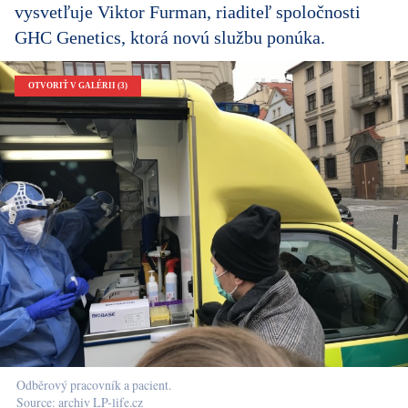
vysvetľuje Viktor Furman, riaditeľ spoločnosti
GHC Genetics, ktorá novú službu ponúka.
OTVORIŤ V GALÉRII (3)
Odběrový pracovník a pacient.
Source: archiv LP-life.cz