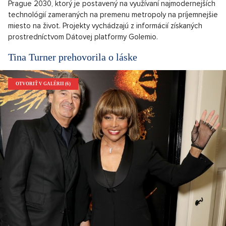
Prague 2030, ktorý je postavený na využívaní najmodernejších
technológií zameraných na premenu metropoly na príjemnejšie
miesto na život. Projekty vychádzajú z informácií získaných
prostredníctvom Dátovej platformy Golemio.
Tina Turner prehovorila o láske
OTVORIŤ V GALÉRII (6)