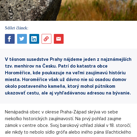
Sdílet článek:
V těsnom susedstve Prahy nájdeme jeden z najznámejších
tzv. menhirov na Česku. Patrí do katastra obce
Horoměřice, kde poukazuje na veľmi zaujímavú históriu
miesta. Horoměřice však už dávno nie sú osadou domov
okolo postaveného kameňa, ktorý mohol pútnikom
ukazovať cestu, ale aj vyhľadávanou adresou na bývanie.
Nenápadná obec v okrese Praha-Západ skrýva vo sebe
niekoľko historických zaujímavostí. Na prvý pohľad zaujme
zámok v centre obce. Svoj barokový vzhľad získal v 18. storočí,
ale nikdy to nebolo sídlo grófa alebo iného pána šľachtického