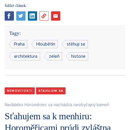
Sdílet článek:
Tagy:
Praha
Hloubětín
stěhuji se
architektura
zeleň
historie
NEMOVITOSTI
SŤAHUJEM SA
Nedaleko Horoměriec sa nachádza neobyčajný kameň.
Sťahujem sa k menhiru:
Horoměřicami prúdi zvláštna