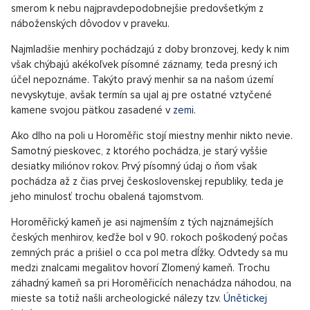
smerom k nebu najpravdepodobnejšie predovšetkým z
náboženských dôvodov v praveku.
Najmladšie menhiry pochádzajú z doby bronzovej, kedy k nim
však chýbajú akékoľvek písomné záznamy, teda presný ich
účel nepoznáme. Takýto pravý menhir sa na našom území
nevyskytuje, avšak termín sa ujal aj pre ostatné vztyčené
kamene svojou pätkou zasadené v
zemi
.
Ako dlho na poli u Horoměřic stojí miestny menhir nikto nevie.
Samotný pieskovec, z ktorého pochádza, je starý vyššie
desiatky miliónov rokov. Prvý písomný údaj o ňom však
pochádza až z čias prvej československej republiky, teda je
jeho minulosť trochu obalená tajomstvom.
Horoměřický kameň je asi najmenším z tých najznámejších
českých menhirov, keďže bol v 90. rokoch poškodený počas
zemných prác a prišiel o cca pol metra dĺžky. Odvtedy sa mu
medzi znalcami megalitov hovorí Zlomený kameň. Trochu
záhadný kameň sa pri Horoměřicích nenachádza náhodou, na
mieste sa totiž našli archeologické nálezy tzv.
Únětickej