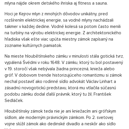
mlyna nájde okrem detského ihriska aj fitness a sauna.
Hoci je Kejrov mlyn z mnohých dôvodov unikátny, pred
rozšírením elektrickej energie, sa vodné mlyny nachádzali
takmer v každej dedine. Vodné kolesá sa potom často menili
na turbíny na výrobu elektrickej energie. Z architektonického
hľadiska však ešte viac upúta miestny zámok zapísaný na
zozname kultúrnych pamiatok.
Na mieste hloubětínskeho zámku v minulosti stála gotická tvrz,
vypálená Švédmi v roku 1648. V zámku, ktorý tu bol postavený
v 19. storočí však nebývala žiadna princezná, knieža alebo
gróf. V dobovom trende historizujúceho romantizmu si zámok
nechal postaviť ako rodinné sídlo advokát Václav Linhart a
zásadnú novogotickú predstavu, ktorá mu vtlačila súčasnú
podobu zámku dodal ďalší právnik, ktorý tu žil, František
Sedláček.
Hloubětínsky zámok teda nie je ani kniežacím ani grófskym
sídlom, ale moderným právnickým zámkom. Po 2. svetovej
vojne slúžil zámok ako dedinské divadlo a neskôr ako sídlo