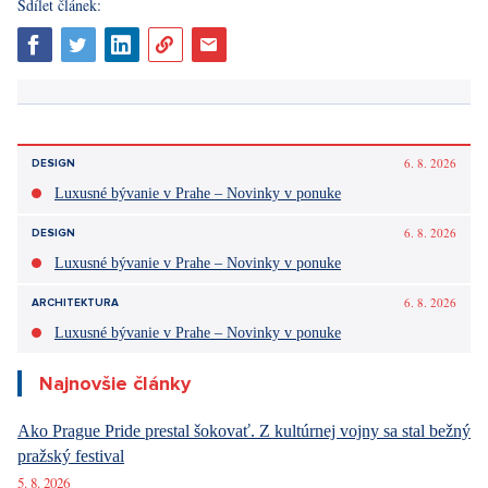
Zdroje
: autorský text, Berounský denník, Kudy z nudy,
obecvysokyujezd.cz
Páčil sa vám článok?
Diskusie
0
Vstúpiť do diskusie
Sdílet článek:
Tagy:
Český kras
Karlštejn
Vysoký Újezd