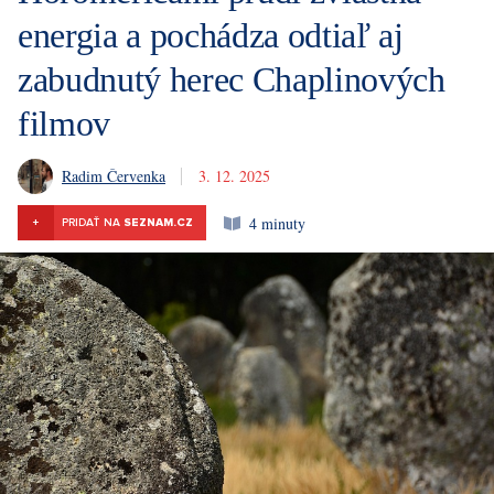
energia a pochádza odtiaľ aj
zabudnutý herec Chaplinových
filmov
Radim Červenka
3. 12. 2025
4 minuty
+
PRIDAŤ NA
SEZNAM.CZ