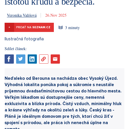
istotou kľudu a bezpečia.
Veronika Vališová
26. 11. 2025
3 minuty
+
PRIDAŤ NA
SEZNAM.CZ
Sdílet článek: