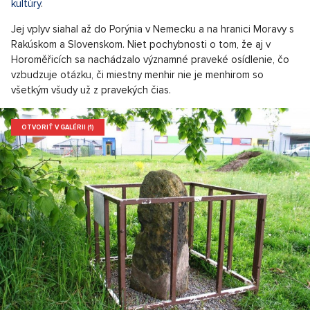
kultúry
.
Jej vplyv siahal až do Porýnia v Nemecku a na hranici Moravy s
Rakúskom a Slovenskom. Niet pochybnosti o tom, že aj v
Horoměřicích sa nachádzalo významné praveké osídlenie, čo
vzbudzuje otázku, či miestny menhir nie je menhirom so
všetkým všudy už z pravekých čias.
OTVORIŤ V GALÉRII (1)