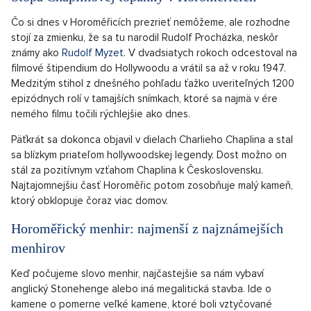
Čo si dnes v Horoměřicích prezrieť nemôžeme, ale rozhodne
stojí za zmienku, že sa tu narodil Rudolf Procházka, neskôr
známy ako
Rudolf Myzet
. V dvadsiatych rokoch odcestoval na
filmové štipendium do Hollywoodu a vrátil sa až v roku 1947.
Medzitým stihol z dnešného pohľadu ťažko uveriteľných 1200
epizódnych rolí v tamajších snímkach, ktoré sa najmä v ére
nemého filmu točili rýchlejšie ako dnes.
Päťkrát sa dokonca objavil v dielach Charlieho Chaplina a stal
sa blízkym priateľom hollywoodskej legendy. Dost možno on
stál za pozitívnym vzťahom Chaplina k Československu.
Najtajomnejšiu časť Horoměřic potom zosobňuje malý kameň,
ktorý obklopuje čoraz viac domov.
Horoměřický menhir: najmenší z najznámejších
menhirov
Keď počujeme slovo menhir, najčastejšie sa nám vybaví
anglický Stonehenge alebo iná megalitická stavba. Ide o
kamene o pomerne veľké kamene, ktoré boli vztyčované