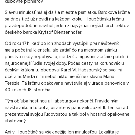
klubovne pionierov.
Slávnu minulosť má aj ďalšia miestna pamiatka. Baroková krčma
sa dnes tiež už nevidí na každom kroku. Hloubětínsku krčmu
pravdepodobne navrhol jeden z najvýznamnejších architektov
českého baroka Kryštof Dienzenhofer.
Od roku 1711, keď po ich zhodách vystúpili prví návštevníci,
mala početnú klientelu, ale zatiaľ čo na miestnom zámku
pánsťvo nikdy nepobyvalo, medzi štamgastmi v krčme patrili tí
najurocenejší ľudia svojej doby. Počas cesty na korunováciu
českým kráľom tu obedoval Karel VI. Habsburský so svojimi
dcérami. Medzi nimi nebol nikto menší než slávna Mária
Terézia. Tá krčmu opakovane navštívila aj v úrade panovnice v
40. rokoch 18. storočia.
Tým obľuba hostinca u Habsburgov nekončí. Pravidelným
návštevníkom tu bol aj osvietený panovník Jozef II. Ten sa rád
prezentoval svojou ľudovosťou a tak bol v hostinci opakovane
ubytovaný.
Ani v Hloubětíně sa však nežije len minulosťou. Lokalita je