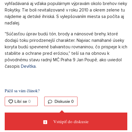
vyhľadávaná aj vďaka populárnym výpravám okolo brehov rieky
Rokytky. Tie boli revitalizované v roku 2010 a okrem zelene tu
nájdeme aj detské ihriská. S vylepšovaním miesta sa počíta aj
naďalej.
"Súčasťou úprav budú tón, brody a nánosové brehy, ktoré
dodajú toku prirodzenejší charakter. Najviac namáhané úseky
koryta budú spevnené balvanitou rovnaninou, čo prispeje k ich
stabilite a ochrane pred eróziou," teší sa na obnovu k
pôvodnému stavu radný MČ Praha 9 Jan Poupě, ako uviedol
časopis
Devítka
.
Páčil sa vám článok?
Diskusie
0
Vstúpiť do diskusie