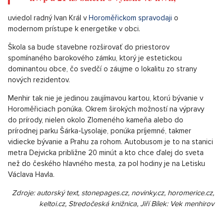
uviedol radný Ivan Král v
Horoměřickom spravodaji
o
modernom prístupe k energetike v obci.
Škola sa bude stavebne rozširovať do priestorov
spomínaného barokového zámku, ktorý je estetickou
dominantou obce, čo svedčí o záujme o lokalitu zo strany
nových rezidentov.
Menhir tak nie je jedinou zaujímavou kartou, ktorú bývanie v
Horoměřiciach ponúka. Okrem širokých možností na výpravy
do prírody, nielen okolo Zlomeného kameňa alebo do
prírodnej parku Šárka-Lysolaje, ponúka príjemné, takmer
vidiecke bývanie a Prahu za rohom. Autobusom je to na stanici
metra Dejvicka približne 20 minút a kto chce ďalej do sveta
než do českého hlavného mesta, za pol hodiny je na Letisku
Václava Havla.
Zdroje: autorský text, stonepages.cz, novinky.cz, horomerice.cz,
keltoi.cz, Stredočeská knižnica, Jiří Bílek: Vek menhirov