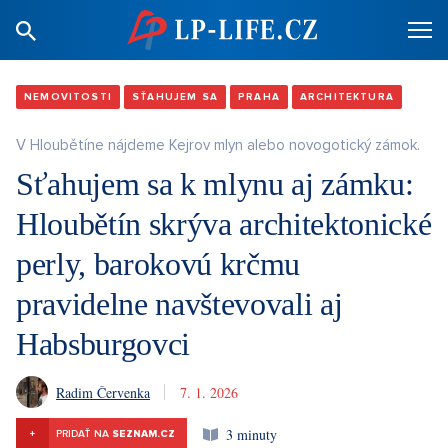
NEMOVITOSTI
SŤAHUJEM SA
PRAHA
ARCHITEKTURA
V Hloubětíne nájdeme Kejrov mlyn alebo novogotický zámok.
Sťahujem sa k mlynu aj zámku:
Hloubětín skrýva architektonické
perly, barokovú krčmu
pravidelne navštevovali aj
Habsburgovci
Radim Červenka
7. 1. 2026
3 minuty
+
PRIDAŤ NA
SEZNAM.CZ