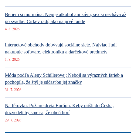
Beroun
Praha
Velká Amerika
6. 8. 2026
DESIGN
Luxusné bývanie v Prahe – Novinky v ponuke
6. 8. 2026
DESIGN
Luxusné bývanie v Prahe – Novinky v ponuke
6. 8. 2026
ARCHITEKTURA
Luxusné bývanie v Prahe – Novinky v ponuke
Najnovšie články
Ako Prague Pride prestal šokovať. Z kultúrnej vojny sa stal bežný
pražský festival
5. 8. 2026