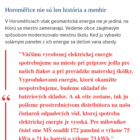
Horoměřice nie sú len história a menhir
V Horoměřiciach však geomantická energia nie je jediná, na
ktorú sa miestni zameriavajú. Vedenie obce zaujímavým
spôsobom modernizovalo miestnu školu. Keď ju vybavilo
solárnymi panelmi z ich energie sa deťom varia obedy.
"Väčšinu vyrobenej elektrickej energie
spotrebujeme na mieste pri príprave jedla pre
našich žiakov a pri prevádzke materskej škôlky.
Vyprodukovanú energiu, ktorú okamžite
nespotrebujeme, budeme ukladať do
batériových skladov. A ak ešte zostane, tak ju
pošleme prostredníctvom distribútora na našu
čistiareň odpadových vôd, ktorej spotreba
elektrickej energie je vysoká. Pre milovníkov
čísiel sme MŠ osadili 172 panelmi o výkone 75
kWp a 21 ks batérií o výkone 73 kWh,"