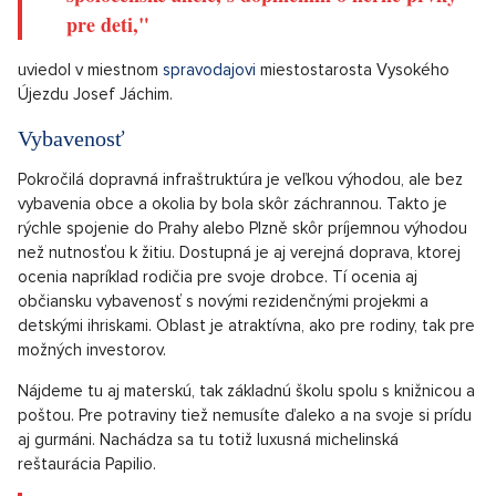
Spojenie renovácie a zachovania tradičných predností dediny
nie je úplne ľahkým úlohou. Vo Vysokom Újezde sa im to
podarilo aj vďaka využitiu zachovaného statku.
"Spolu s úradom sa počíta tiež s vybudovaním
spoločenskej sály s reštauráciou a ďalšími
priestormi pre komunitné využitie. Obec
zároveň zvažuje, že do areálu presťahuje aj
poštu. Záhrada pri statku by mala v budúcnosti
slúžiť občanom - plánujeme ju využívať pre
spoločenské akcie, s doplnením o herné prvky
pre deti,"
uviedol v miestnom
spravodajovi
miestostarosta Vysokého
Újezdu Josef Jáchim.
Vybavenosť
Pokročilá dopravná infraštruktúra je veľkou výhodou, ale bez
vybavenia obce a okolia by bola skôr záchrannou. Takto je