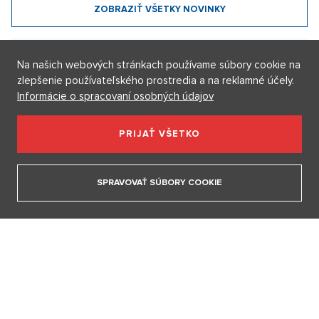
Beriem si mormóna: Nepije alkohol ani kávu, sex si necháva až
po svadbe. Cirkev radí, ako na prvé rande
4. 8. 2026
Na našich webových stránkach používame súbory cookie na
zlepšenie používateľského prostredia a na reklamné účely.
Internetové obchody dobývajú sociálne siete. Najviac ľudí
Informácie o spracovaní osobných údajov
nakupuje software, elektroniku a darčekové predmety
1. 8. 2026
PRIJAŤ VŠETKO
Móda podľa Aleny Schillerovej: Nebojí sa výrazných farieb a
pochopila, že štýl je súčasťou jej značky
SPRAVOVAŤ SÚBORY COOKIE
31. 7. 2026
Na férovku: Požiare drvia Európu. Keby prišli do Česka,
dozvedeli by sme sa, že oheň horí
29. 7. 2026
ZOBRAZIŤ VŠETKY NOVINKY