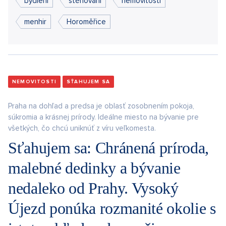
bydlení
stěhování
nemovitosti
menhir
Horoměřice
NEMOVITOSTI
SŤAHUJEM SA
Praha na dohľad a predsa je oblasť zosobnením pokoja,
súkromia a krásnej prírody. Ideálne miesto na bývanie pre
všetkých, čo chcú uniknúť z víru veľkomesta.
Sťahujem sa: Chránená príroda,
malebné dedinky a bývanie
nedaleko od Prahy. Vysoký
Újezd ponúka rozmanité okolie s