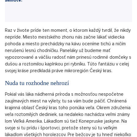
Neďaleko od Berouna sa nachádza obec Vysoký Újezd.
Výhodná lokalita ponúka pokoj a súkromie s neustále
príjemnou dvadsaťminútovou cestou do hlavného mesta.
Veľkým lákadlom sú dostupnejšie ceny, nemenná
exkluzivita a blízka príroda. Čistý vzduch, minimálny hluk
a krásne výhľady na okolitú zeleň a lúky. Český kras -
Pláně je ideálnym domovom pre tých, ktorí chcú žiť v
spojení s prírodou, ale práca ich nenechá úplne na
samote.
Raz v živote príde ten moment, o ktorom každý tvrdil, že nikdy
nepríde. Miesto mestského zhonu nás začne lákať vidiecka
pohoda a miesto prechádzky na kávu oceníme tichú a ničím
nerušenú lesnú chodníčku. Paneláky už budeme mať