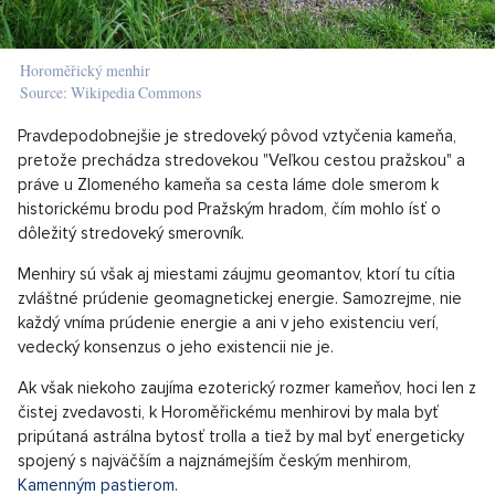
Horoměřický menhir
Source: Wikipedia Commons
Pravdepodobnejšie je stredoveký pôvod vztyčenia kameňa,
pretože prechádza stredovekou "Veľkou cestou pražskou" a
práve u Zlomeného kameňa sa cesta láme dole smerom k
historickému brodu pod Pražským hradom, čím mohlo ísť o
dôležitý stredoveký smerovník.
Menhiry sú však aj miestami záujmu geomantov, ktorí tu cítia
zvláštné prúdenie geomagnetickej energie. Samozrejme, nie
každý vníma prúdenie energie a ani v jeho existenciu verí,
vedecký konsenzus o jeho existencii nie je.
Ak však niekoho zaujíma ezoterický rozmer kameňov, hoci len z
čistej zvedavosti, k Horoměřickému menhirovi by mala byť
pripútaná astrálna bytosť trolla a tiež by mal byť energeticky
spojený s najväčším a najznámejším českým menhirom,
Kamenným pastierom
.