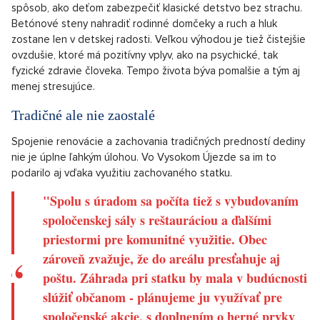
Priamo pri Vysokom Újezde sa v okolí tiež rozprestiera nové
rozsiahle golfové ihrisko
Albatross
. Toto miestu dodáva ľahký
kontrast a prináša novinku, ktorá dodáva akýsi šmrnc. Nájdeme
tu pohostinnú a veľmi dobre hodnotenú reštauráciu. Pre
odvážlivcov sú v blízkosti ponuky rôznych
glampingov
, a tak je
pre záujemcov v hre aj zimné prenocovanie.
Život na dedine
Vesnický život ponúka stabilitu, kľud a bezpečie. Komunity v
obciach bývajú súdržné a nápomocné a mestskú anonymitu
vystriedajú známe tváre. Pre rodiny je to zároveň skvelý
spôsob, ako deťom zabezpečiť klasické detstvo bez strachu.
Betónové steny nahradiť rodinné domčeky a ruch a hluk
zostane len v detskej radosti. Veľkou výhodou je tiež čistejšie
ovzdušie, ktoré má pozitívny vplyv, ako na psychické, tak
fyzické zdravie človeka. Tempo života býva pomalšie a tým aj
menej stresujúce.
Tradičné ale nie zaostalé