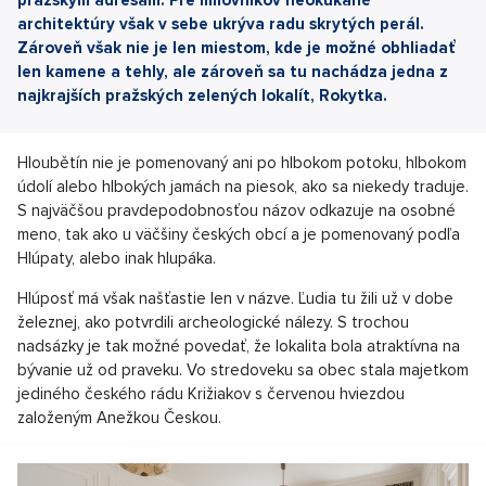
architektúry však v sebe ukrýva radu skrytých perál.
Zároveň však nie je len miestom, kde je možné obhliadať
len kamene a tehly, ale zároveň sa tu nachádza jedna z
najkrajších pražských zelených lokalít, Rokytka.
Hloubětín nie je pomenovaný ani po hlbokom potoku, hlbokom
údolí alebo hlbokých jamách na piesok, ako sa niekedy traduje.
S najväčšou pravdepodobnosťou názov odkazuje na osobné
meno, tak ako u väčšiny českých obcí a je pomenovaný podľa
Hlúpaty, alebo inak hlupáka.
Hlúposť má však našťastie len v názve. Ľudia tu žili už v dobe
železnej, ako potvrdili archeologické nálezy. S trochou
nadsázky je tak možné povedať, že lokalita bola atraktívna na
bývanie už od praveku. Vo stredoveku sa obec stala majetkom
jediného českého rádu Križiakov s červenou hviezdou
založeným Anežkou Českou.