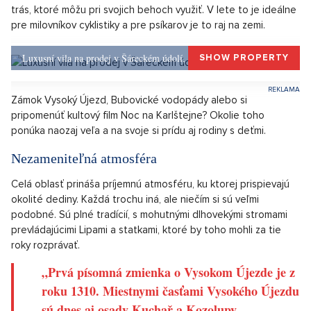
vypozorované a väčšiu radosť nám prinesú rodinné domčeky s
dušou a roztomilou kaplnkou pri rybníku. Túto fantáziu v celej
svojej kráse predkladá práve mikroregión Český kras.
Nuda tu rozhodne nehrozí
Pokial vás láka nádherná príroda s možnosťou nespočetne
zaujímavých miest na výlety, tu sa vám bude páčiť. Chránená
krajinná oblasť Český kras toho ponúka veľa. Okrem združenia
veľa roztomilých dediniek, sa nedaleko nachádza veľmi známy
lom Veľká Amerika. Lákadlom sú tiež Konepruske jaskyne. Na
svoje si tu prídu i športovci, pretože steny sú tu veľkým
lákadlom všetkých horolezcov. Pre bežcov je tu hneď niekoľko
trás, ktoré môžu pri svojich behoch využiť. V lete to je ideálne
pre milovníkov cyklistiky a pre psíkarov je to raj na zemi.
Luxusní vila na prodej v Šáreckém údolí, Praha 6
SHOW PROPERTY
Zámok Vysoký Újezd, Bubovické vodopády alebo si
pripomenúť kultový film Noc na Karlštejne? Okolie toho