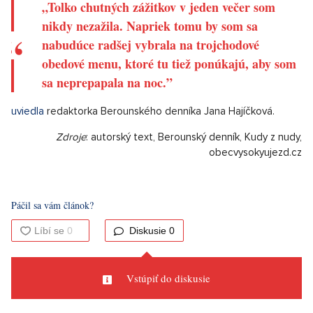
rýchle spojenie do Prahy alebo Plzně skôr príjemnou výhodou
než nutnosťou k žitiu. Dostupná je aj verejná doprava, ktorej
ocenia napríklad rodičia pre svoje drobce. Tí ocenia aj
občiansku vybavenosť s novými rezidenčnými projekmi a
detskými ihriskami. Oblast je atraktívna, ako pre rodiny, tak pre
možných investorov.
Nájdeme tu aj materskú, tak základnú školu spolu s knižnicou a
poštou. Pre potraviny tiež nemusíte ďaleko a na svoje si prídu
aj gurmáni. Nachádza sa tu totiž luxusná michelinská
reštaurácia Papilio.
„Tolko chutných zážitkov v jeden večer som
nikdy nezažila. Napriek tomu by som sa
nabudúce radšej vybrala na trojchodové
obedové menu, ktoré tu tiež ponúkajú, aby som
sa neprepapala na noc.”
uviedla
redaktorka Berounského denníka Jana Hajíčková.