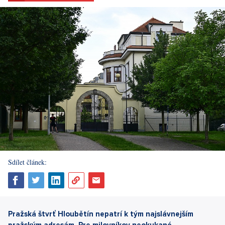
Sdílet článek:
Pražská štvrť Hloubětín nepatrí k tým najslávnejším
pražským adresám. Pre milovníkov neokukané