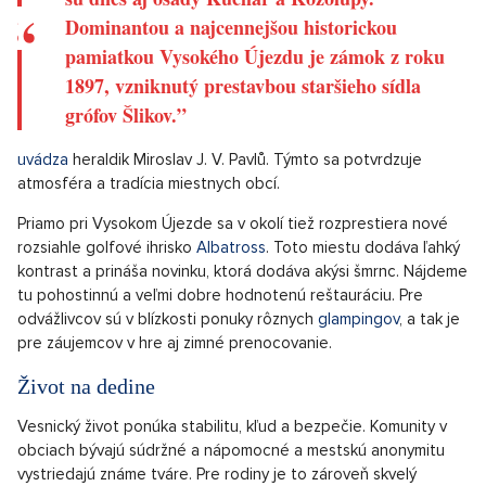
ponúka naozaj veľa a na svoje si prídu aj rodiny s deťmi.
Nezameniteľná atmosféra
Celá oblasť prináša príjemnú atmosféru, ku ktorej prispievajú
okolité dediny. Každá trochu iná, ale niečím si sú veľmi
podobné. Sú plné tradícií, s mohutnými dlhovekými stromami
prevládajúcimi Lipami a statkami, ktoré by toho mohli za tie
roky rozprávať.
„Prvá písomná zmienka o Vysokom Újezde je z
roku 1310. Miestnymi časťami Vysokého Újezdu
sú dnes aj osady Kuchař a Kozolupy.
Dominantou a najcennejšou historickou
pamiatkou Vysokého Újezdu je zámok z roku
1897, vzniknutý prestavbou staršieho sídla
grófov Šlikov.”
uvádza
heraldik Miroslav J. V. Pavlů. Týmto sa potvrdzuje
atmosféra a tradícia miestnych obcí.