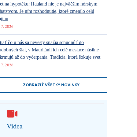
et na hypotéku: Haaland nie je najväčším nórskym
hatstvom. Je ním rozhodnutie, ktoré zmenilo celú
ajinu
 7. 2026
tiaľ čo u nás sa nevesty snažia schudnúť do
adobných šiat, v Mauritánii ich celé mesiace násilne
krmujú až do vyčerpania. Tradícia, ktorá šokuje svet
 7. 2026
ZOBRAZIŤ VŠETKY NOVINKY
Videa