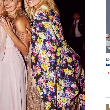
Mó
fa
31.