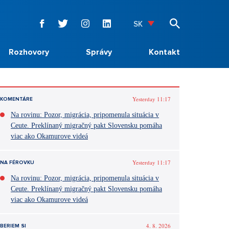
SK
Rozhovory
Správy
Kontakt
Yesterday 11:17
KOMENTÁRE
Na rovinu: Pozor, migrácia, pripomenula situácia v
Ceute. Preklínaný migračný pakt Slovensku pomáha
viac ako Okamurove videá
Yesterday 11:17
NA FÉROVKU
Na rovinu: Pozor, migrácia, pripomenula situácia v
Ceute. Preklínaný migračný pakt Slovensku pomáha
viac ako Okamurove videá
4. 8. 2026
BERIEM SI