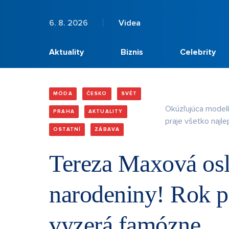
6. 8. 2026
Videa
Aktuality
Biznis
Celebrity
MÓDA
ČESKO
SVĚT
Okúzľujúca modelk
PRAHA
AKTUALITY
praje všetko najle
OSTATNÍ
ZÁBAVA
Tereza Maxová osl
narodeniny! Rok p
vyzerá famózne