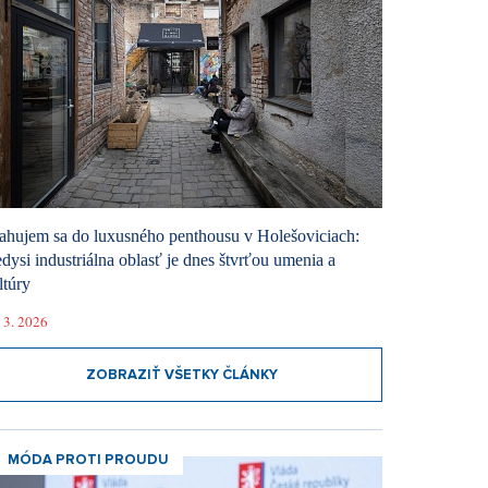
ahujem sa do luxusného penthousu v Holešoviciach:
dysi industriálna oblasť je dnes štvrťou umenia a
ltúry
 3. 2026
ZOBRAZIŤ VŠETKY ČLÁNKY
MÓDA PROTI PROUDU