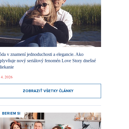
da v znamení jednoduchosti a elegancie. Ako
plyvňuje nový seriálový fenomén Love Story dnešné
liekanie
 4. 2026
ZOBRAZIŤ VŠETKY ČLÁNKY
BERIEM SI