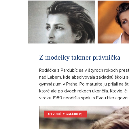
Z modelky takmer právnička
Rodáčka z Pardubíc sa v štyroch rokoch pres
nad Labem, kde absolvovala základnú školu 
gymnázium v Prahe. Po maturite ju prijali na št
ktoré ale po dvoch rokoch ukončila. Ktovie, č
v roku 1989 neodišla spolu s Evou Herzigovou
OTVORIŤ V GALÉRII (9)