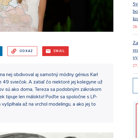
Sv
bo
kr
28.
Za
sv
ODKAZ
EMAIL
vy
27.
na nej obdivoval aj samotný módny génius Karl
 49 sviečok. A zatiaľ čo niektoré jej kolegyne už
urgov sú ako doma, Tereza sa podobným zákrokom
k tipuje len málokto! Poďte sa spoločne s LP-
 vyšplhala až na vrchol modelingu, a ako jej to