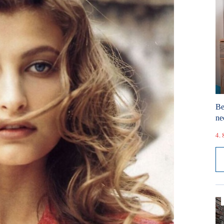
Be
ne
4. 