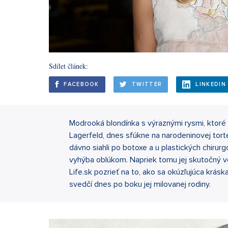
Sdílet článek:
FACEBOOK
TWITTER
LINKEDIN
Modrooká blondínka s výraznými rysmi, ktoré 
Lagerfeld, dnes sfúkne na narodeninovej torte
dávno siahli po botoxe a u plastických chir
vyhýba oblúkom. Napriek tomu jej skutočný ve
Life.sk pozrieť na to, ako sa okúzľujúca kráska
svedčí dnes po boku jej milovanej rodiny.