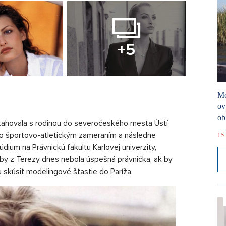
+5
Mó
ov
ob
ťahovala s rodinou do severočeského mesta Ústí
15.
so športovo-atletickým zameraním a následne
údium na Právnickú fakultu Karlovej univerzity,
i by z Terezy dnes nebola úspešná právnička, ak by
 skúsiť modelingové šťastie do Paríža.