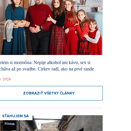
riem si mormóna: Nepije alkohol ani kávu, sex si
cháva až po svadbe. Cirkev radí, ako na prvé rande
8. 2026
ZOBRAZIŤ VŠETKY ČLÁNKY
SŤAHUJEM SA