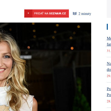
2 minuty
+
PRIDAŤ NA
SEZNAM.CZ
Mó
fa
31.
Na
do
29.
Pr
Po
28.