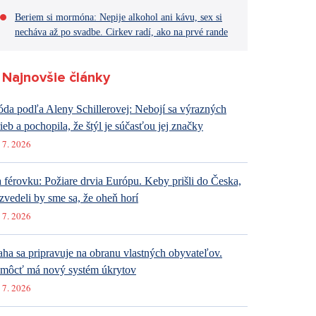
Beriem si mormóna: Nepije alkohol ani kávu, sex si
necháva až po svadbe. Cirkev radí, ako na prvé rande
Najnovšie články
da podľa Aleny Schillerovej: Nebojí sa výrazných
rieb a pochopila, že štýl je súčasťou jej značky
 7. 2026
 férovku: Požiare drvia Európu. Keby prišli do Česka,
zvedeli by sme sa, že oheň horí
 7. 2026
aha sa pripravuje na obranu vlastných obyvateľov.
môcť má nový systém úkrytov
 7. 2026