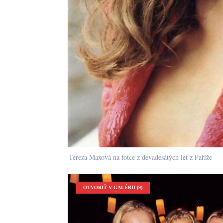
Tereza Maxová na fotce z devadesátých let z Paříže
OTVORIŤ V GALÉRII (9)