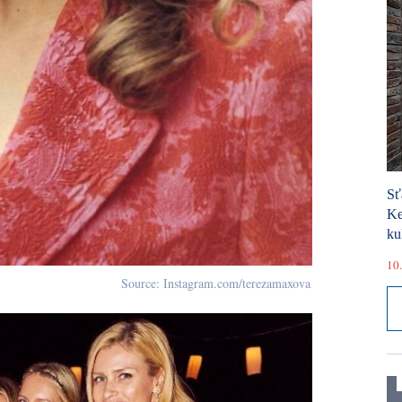
Sť
Ke
ku
10.
Source: Instagram.com/terezamaxova