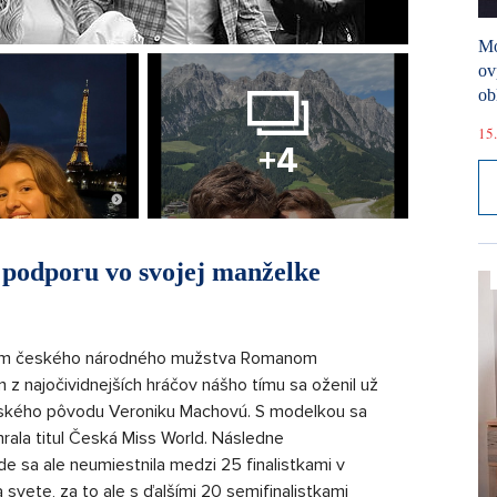
Mó
ov
ob
15.
+4
podporu vo svojej manželke
nom českého národného mužstva Romanom
 z najočividnejších hráčov nášho tímu sa oženil už
českého pôvodu Veroniku Machovú. S modelkou sa
rala titul Česká Miss World. Následne
de sa ale neumiestnila medzi 25 finalistkami v
a svete, za to ale s ďalšími 20 semifinalistkami