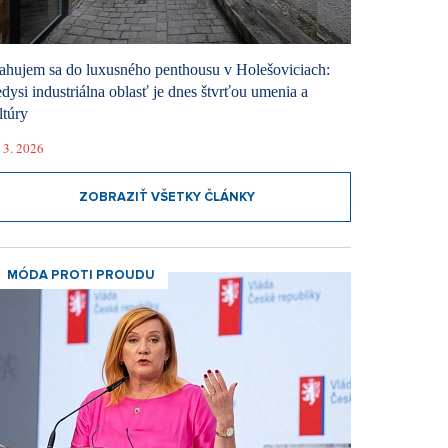
ahujem sa do luxusného penthousu v Holešoviciach:
dysi industriálna oblasť je dnes štvrťou umenia a
ltúry
 3. 2026
ZOBRAZIŤ VŠETKY ČLÁNKY
MÓDA PROTI PROUDU