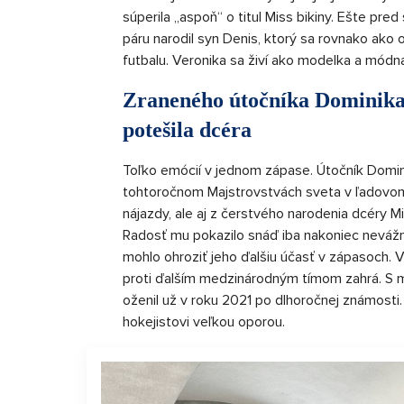
súperila „aspoň“ o titul Miss bikiny. Ešte 
páru narodil syn Denis, ktorý sa rovnako ako 
futbalu. Veronika sa živí ako modelka a módn
Zraneného útočníka Dominik
potešila dcéra
Toľko emócií v jednom zápase. Útočník Domin
tohtoročnom Majstrovstvách sveta v ľadovom h
nájazdy, ale aj z čerstvého narodenia dcéry Mii
Radosť mu pokazilo snáď iba nakoniec nevážn
mohlo ohroziť jeho ďalšiu účasť v zápasoch. 
proti ďalším medzinárodným tímom zahrá. S m
oženil už v roku 2021 po dlhoročnej známosti
hokejistovi veľkou oporou.