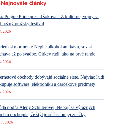
Najnovšie články
o Prague Pride prestal šokovať. Z kultúrnej vojny sa
al bežný pražský festival
8. 2026
riem si mormóna: Nepije alkohol ani kávu, sex si
cháva až po svadbe. Cirkev radí, ako na prvé rande
8. 2026
ternetové obchody dobývajú sociálne siete. Najviac ľudí
kupuje software, elektroniku a darčekové predmety
8. 2026
da podľa Aleny Schillerovej: Nebojí sa výrazných
rieb a pochopila, že štýl je súčasťou jej značky
 7. 2026