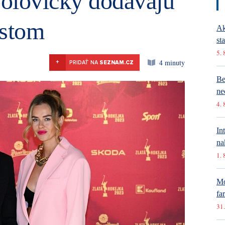
polovičky dodávajú
istom
Ak
st
5. 
4 minuty
+
PRIDAŤ NA
SEZNAM.CZ
Be
ne
4. 
In
na
1. 
Mó
fa
31.