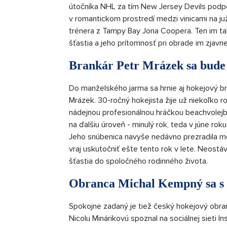
útočníka NHL za tím New Jersey Devils podpor
v romantickom prostredí medzi vinicami na ju
trénera z Tampy Bay Jona Coopera. Ten im ta
šťastia a jeho prítomnosť pri obrade im zjavne
Brankár Petr Mrázek sa bude
Do manželského jarma sa hrnie aj hokejový br
Mrázek. 30-ročný hokejista žije už niekoľko r
nádejnou profesionálnou hráčkou beachvolejb
na ďalšiu úroveň - minulý rok, teda v júne rok
Jeho snúbenica navyše nedávno prezradila mé
vraj uskutočniť ešte tento rok v lete. Neos
šťastia do spoločného rodinného života.
Obranca Michal Kempný sa s 
Spokojne zadaný je tiež český hokejový obra
Nicolu Minárikovú spoznal na sociálnej sieti In