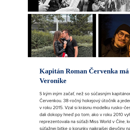
Kapitán Roman Červenka má 
Veronike
S kým iným začať, než so súčasným kapitá
Červenkou. 38-ročný hokejový útočník a jeden
v roku 2015. Vzal si krásnu modelku rusko-
dali dokopy hneď po tom, ako v roku 2010 vyh
reprezentovala na súťaži Miss World v Číne, k
súťažnej bitke o korunky najkrajšej dievčiny n