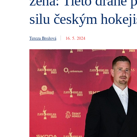
žena: Tieto drahé 
silu českým hokej
Tereza Brožová
16. 5. 2024