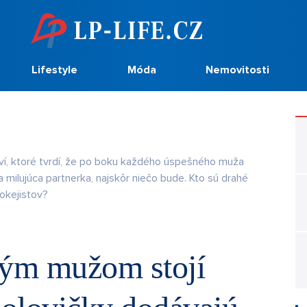
Lifestyle
Móda
Nemovitosti
í, ktoré tvrdí, že po boku každého úspešného muža
a milujúca partnerka, najskôr niečo bude. Kto sú drahé
hokejistov?
ým mužom stojí