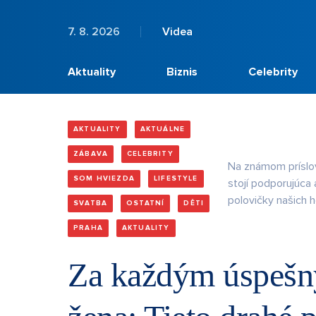
7. 8. 2026
Videa
Aktuality
Biznis
Celebrity
AKTUALITY
AKTUÁLNE
ZÁBAVA
CELEBRITY
Na známom príslov
SOM HVIEZDA
LIFESTYLE
stojí podporujúca 
polovičky našich 
SVATBA
OSTATNÍ
DĚTI
PRAHA
AKTUALITY
Za každým úspešn