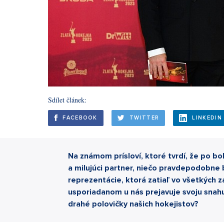
Sdílet článek:
FACEBOOK
TWITTER
LINKEDIN
Na známom prísloví, ktoré tvrdí, že po 
a milujúci partner, niečo pravdepodobne 
reprezentácie, ktorá zatiaľ vo všetkých
usporiadanom u nás prejavuje svoju snahu
drahé polovičky našich hokejistov?