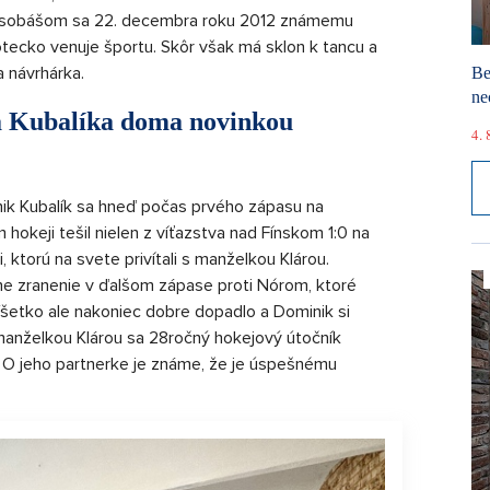
pred sobášom sa 22. decembra roku 2012 známemu
otecko venuje športu. Skôr však má sklon k tancu a
a návrhárka.
Be
ne
a Kubalíka doma novinkou
4. 
ik Kubalík sa hneď počas prvého zápasu na
okeji tešil nielen z víťazstva nad Fínskom 1:0 na
, ktorú na svete privítali s manželkou Klárou.
e zranenie v ďalšom zápase proti Nórom, ktoré
Všetko ale nakoniec dobre dopadlo a Dominik si
anželkou Klárou sa 28ročný hokejový útočník
. O jeho partnerke je známe, že je úspešnému