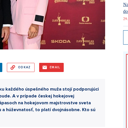
Na
do
29.
ODKAZ
EMAIL
boku každého úspešného muža stojí podporujúci
bude. A v prípade českej hokejovej
 zápasoch na hokejovom majstrovstve sveta
 a húževnatosť, to platí dvojnásobne. Kto sú