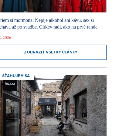
riem si mormóna: Nepije alkohol ani kávu, sex si
cháva až po svadbe. Cirkev radí, ako na prvé rande
8. 2026
ZOBRAZIŤ VŠETKY ČLÁNKY
SŤAHUJEM SA