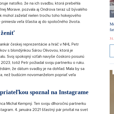
uje natoľko, že na ich svadbu, ktorá prebehla
žnej Morave, pozvala aj Ondrova teraz už bývalého
k mohol zaželať nielen trochu toho hokejového
 priniesla veľa šťastia aj do spoločného života.
Mó
fa
 ženiť
31.
ankár českej reprezentácie a hráč v NHL Petr
okov s blondýnkou Sárou Olivovou, ktorá je
alu. Svoj spokojný vzťah navyše čoskoro posunú
u 2023, totiž Petr požiadal svoju partnerku o ruku.
diám, že dátum svadby je na dohľad. Mala by sa
táva, než budúcim novomanželom popriať veľa
priateľkou spoznal na Instagrame
nca Michal Kempný. Ten svoju dlhoročnú partnerku
stagram. 4. januára 2021 šťastný pár privítal na svet