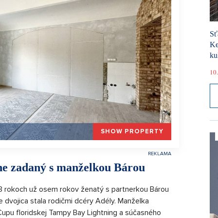
Sť
Ke
ku
10.
SHOW PROPERTY
tne zadaný s manželkou Bárou
33 rokoch už osem rokov ženatý s partnerkou Bárou
 dvojica stala rodičmi dcéry Adély. Manželka
Cupu floridskej Tampy Bay Lightning a súčasného