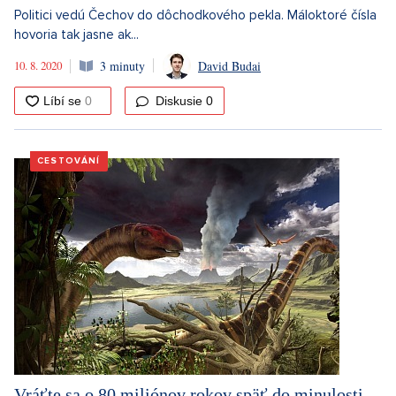
Politici vedú Čechov do dôchodkového pekla. Máloktoré čísla
hovoria tak jasne ak...
10. 8. 2020
3 minuty
David Budai
Diskusie
0
CESTOVÁNÍ
Vráťte sa o 80 miliónov rokov späť do minulosti