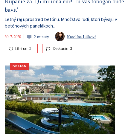
Kúpanie za 1,6 milióna eur! Tu vás tobogan bude
baviť
Letný raj uprostred betónu. Množstvo ľudí, ktorí bývajú v
betónových panelákoch...
30. 7. 2020
2 minuty
Karolína Lišková
Diskusie
0
DESIGN