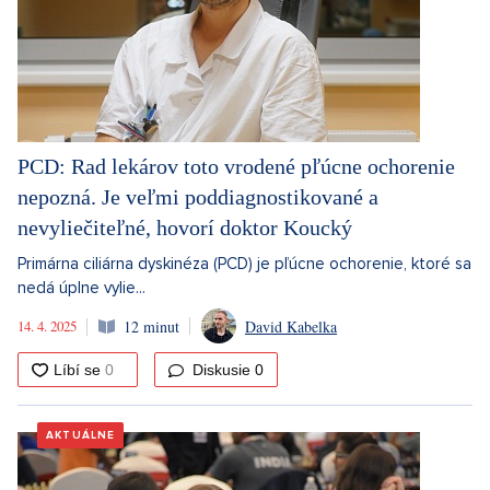
PCD: Rad lekárov toto vrodené pľúcne ochorenie
nepozná. Je veľmi poddiagnostikované a
nevyliečiteľné, hovorí doktor Koucký
Primárna ciliárna dyskinéza (PCD) je pľúcne ochorenie, ktoré sa
nedá úplne vylie...
14. 4. 2025
12 minut
David Kabelka
Diskusie
0
AKTUÁLNE