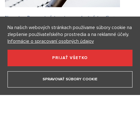
Na našich webových stránkach používame súbory cookie na
zlepšenie používateľského prostredia a na reklamné účely.
Informácie o spracovaní osobných údajov
Na rovinu: Pozor, migrácia, pripomenula situácia v Ceute.
Preklínaný migračný pakt Slovensku pomáha viac ako
Okamurove videá
PRIJAŤ VŠETKO
5. 8. 2026
SPRAVOVAŤ SÚBORY COOKIE
ZOBRAZIŤ VŠETKY ČLÁNKY
NA VLASTNÍ PĚST