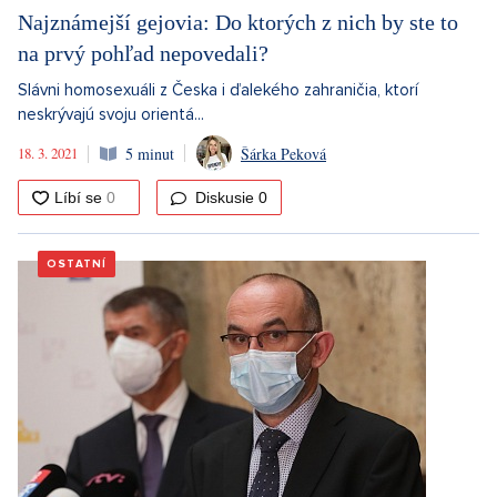
Najznámejší gejovia: Do ktorých z nich by ste to
na prvý pohľad nepovedali?
Slávni homosexuáli z Česka i ďalekého zahraničia, ktorí
neskrývajú svoju orientá...
18. 3. 2021
5 minut
Šárka Peková
Diskusie
0
OSTATNÍ