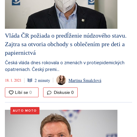
Vláda ČR požiada o predĺženie núdzového stavu.
Zajtra sa otvoria obchody s oblečením pre deti a
papiernictvá
Česká vláda dnes rokovala o zmenách v protiepidemických
opatreniach. Český premi...
18. 1. 2021
2 minuty
Martina Šmalclová
Diskusie
0
AUTO MOTO