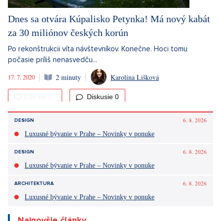
Dnes sa otvára Kúpalisko Petynka! Má nový kabát
za 30 miliónov českých korún
Po rekonštrukcii víta návštevníkov. Konečne. Hoci tomu
počasie príliš nenasvedču...
17. 7. 2020
2 minuty
Karolína Lišková
Diskusie
0
‹ previous
1
2
6. 8. 2026
DESIGN
Luxusné bývanie v Prahe – Novinky v ponuke
6. 8. 2026
DESIGN
Luxusné bývanie v Prahe – Novinky v ponuke