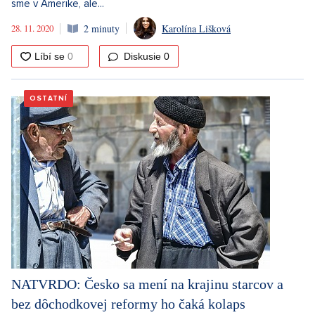
sme v Amerike, ale...
28. 11. 2020
2 minuty
Karolína Lišková
Diskusie
0
OSTATNÍ
NATVRDO: Česko sa mení na krajinu starcov a
bez dôchodkovej reformy ho čaká kolaps