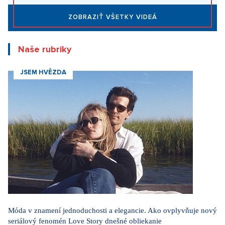
Dieťa si vo škole vybralo sériového vraha, hovorí
herec Maximilián Kocek z Metódy Markovič
3. 2. 2026
ZOBRAZIŤ VŠETKY VIDEÁ
Naše rubriky
JSEM HVĚZDA