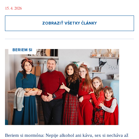
Móda v znamení jednoduchosti a elegancie. Ako ovplyvňuje nový
seriálový fenomén Love Story dnešné obliekanie
15. 4. 2026
ZOBRAZIŤ VŠETKY ČLÁNKY
BERIEM SI