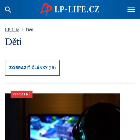
LP-Life
/
Děti
Děti
ZOBRAZIŤ ČLÁNKY (19)
OSTATNÍ