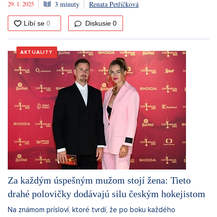
29. 1. 2025
3 minuty
Renata Petříčková
Diskusie
0
AKTUALITY
Za každým úspešným mužom stojí žena: Tieto
drahé polovičky dodávajú silu českým hokejistom
Na známom prísloví, ktoré tvrdí, že po boku každého