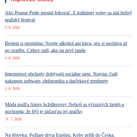
6. 8. 2026
ARCHITEKTURA
Luxusné bývanie v Prahe – Novinky v ponuke
Najnovšie články
Ako Prague Pride prestal šokovať. Z kultúrnej vojny sa stal bežný
pražský festival
5. 8. 2026
Beriem si mormóna: Nepije alkohol ani kávu, sex si necháva až
po svadbe. Cirkev radí, ako na prvé rande
4. 8. 2026
Internetové obchody dobývajú sociálne siete. Najviac ľudí
nakupuje software, elektroniku a darčekové predmety
1. 8. 2026
Móda podľa Aleny Schillerovej: Nebojí sa výrazných farieb a
pochopila, že štýl je súčasťou jej značky