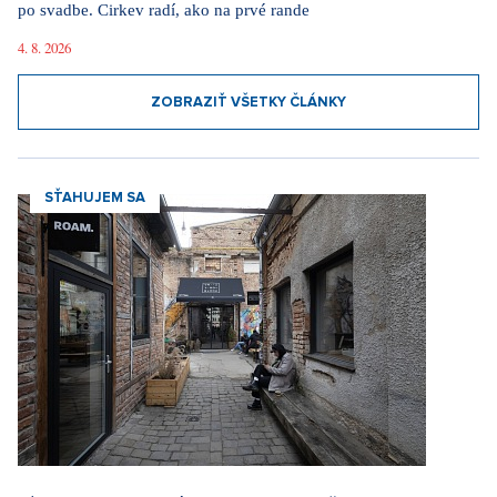
Beriem si mormóna: Nepije alkohol ani kávu, sex si necháva až
po svadbe. Cirkev radí, ako na prvé rande
4. 8. 2026
ZOBRAZIŤ VŠETKY ČLÁNKY
SŤAHUJEM SA