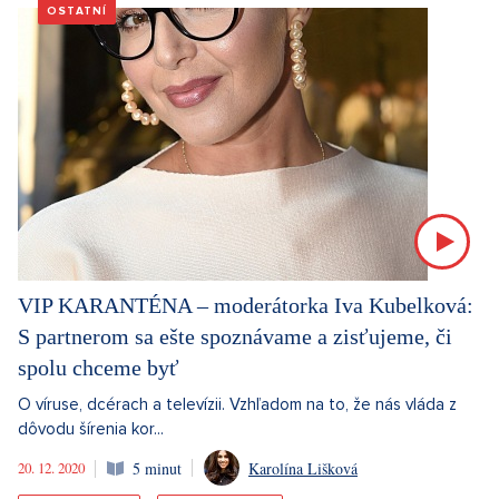
OSTATNÍ
VIP KARANTÉNA – moderátorka Iva Kubelková:
S partnerom sa ešte spoznávame a zisťujeme, či
spolu chceme byť
O víruse, dcérach a televízii. Vzhľadom na to, že nás vláda z
dôvodu šírenia kor...
20. 12. 2020
5 minut
Karolína Lišková