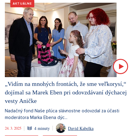
AKTUÁLNE
„Vidím na mnohých frontách, že sme veľkorysí,“
dojímal sa Marek Eben pri odovzdávaní dýchacej
vesty Aničke
Nadačný fond Naše pľúca slávnostne odovzdal za účasti
moderátora Marka Ebena dýc...
24. 3. 2025
4 minuty
David Kabelka