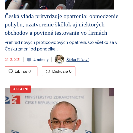
Česká vláda pritvrdzuje opatrenia: obmedzenie
pohybu, uzatvorenie škôlok aj niektorých
obchodov a povinné testovanie vo firmách
Prehľad nových proticovidových opatrení. Čo všetko sa v
Česku zmení od pondelka...
26. 2. 2021
4 minuty
Šárka Peková
Diskusie
0
OSTATNÍ