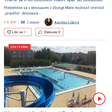
Prebehnite sa s dinosaurmi v džungli Máte možnosť stretnúť
„pravého“ dinosaura....
5. 8. 2020
2 minuty
Karolína Lišková
Diskusie
0
CESTOVÁNÍ