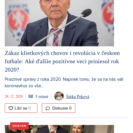
Zákaz klietkových chovov i revolúcia v českom
futbale: Aké ďalšie pozitívne veci priniesol rok
2020?
Priaznivé správy z roka 2020. Napriek tomu, že sa na nás valí
koronavírus zo vše...
28. 12. 2020
5 minut
Šárka Peková
Diskusie
0
DESIGN