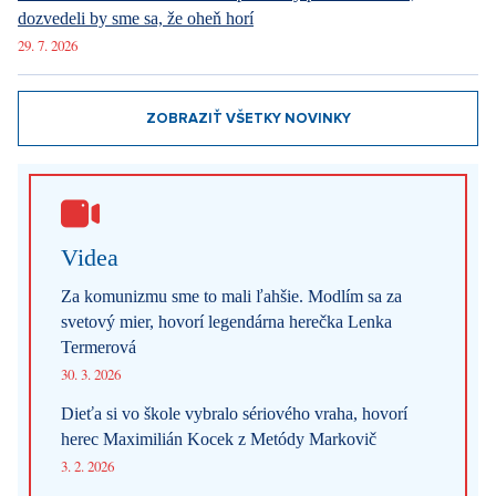
31. 7. 2026
Na férovku: Požiare drvia Európu. Keby prišli do Česka,
dozvedeli by sme sa, že oheň horí
29. 7. 2026
ZOBRAZIŤ VŠETKY NOVINKY
Videa
Za komunizmu sme to mali ľahšie. Modlím sa za
svetový mier, hovorí legendárna herečka Lenka
Termerová
30. 3. 2026