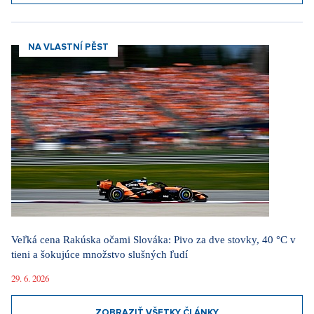
NA VLASTNÍ PĚST
Veľká cena Rakúska očami Slováka: Pivo za dve stovky, 40 °C v
tieni a šokujúce množstvo slušných ľudí
29. 6. 2026
ZOBRAZIŤ VŠETKY ČLÁNKY