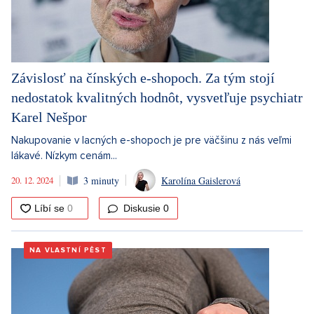
Závislosť na čínských e-shopoch. Za tým stojí
nedostatok kvalitných hodnôt, vysvetľuje psychiatr
Karel Nešpor
Nakupovanie v lacných e-shopoch je pre väčšinu z nás veľmi
lákavé. Nízkym cenám...
20. 12. 2024
3 minuty
Karolína Gaislerová
Diskusie
0
NA VLASTNÍ PĚST