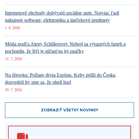
Internetové obchody dobývajú sociálne siete. Najviac ľudí
nakupuje software, elektroniku a darčekové predmety
1. 8. 2026
Móda podľa Aleny Schillerovej: Nebojí sa výrazných farieb a
pochopila, že štýl je súčasťou jej značky
31. 7. 2026
Na férovku: Požiare drvia Európu. Keby prišli do Česka,
dozvedeli by sme sa, že oheň horí
29. 7. 2026
ZOBRAZIŤ VŠETKY NOVINKY