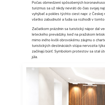
Počas obmedzení spôsobených koronavíruso
turizmus sa už nikdy nevráti do čias svojej na
vyhýbať a pokles týchto ciest napr. z Českej 
všetko zabudnuté a ľudia sa rozhodli v tomto
Začiatkom prázdnin sa turistický nápor dal 
leteckého prevádzky, keď na pražskom letisku
mimo iného kvôli obrovskému záujmu o charte
turistických destináciách stúpa nervozita týkaj
začínajú búriť. Symbolom protestov sa stal út
júla.