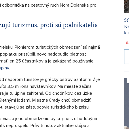
jí odborníčka na cestovný ruch Nora Dolanská pro
Sť
jú turizmus, proti sú podnikatelia
Ke
ku
10.
nielsku. Pionierom turistických obmedzení sú najmä
oplatku pristúpili, novo nadobudlo platnosť
mať len 25 účastníkov a je zakázané používanie
upiny
.
d náporom turistov je grécky ostrov Santorini. Žije
avíta 3,5 milióna návštevníkov. Na mieste začína
ra je tu úplne zahltená. Od chodníkov, cez úzke
ýletnými loďami. Miestne úrady chcú obmedziť
i stavajú sa zástupcovia turistického biznisu.
 viac a jeho obmedzenie by krajine s dlhodobými
 neprospelo. Príliv turistov aktuálne stúpa a