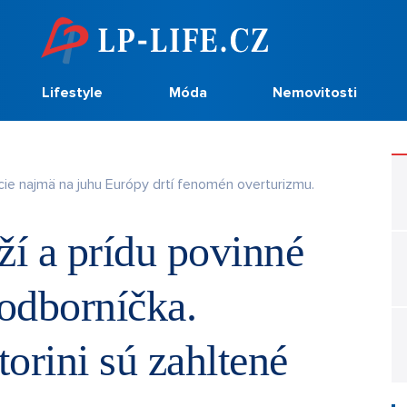
Lifestyle
Móda
Nemovitosti
cie najmä na juhu Európy drtí fenomén overturizmu.
ží a prídu povinné
 odborníčka.
orini sú zahltené