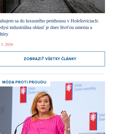
ahujem sa do luxusného penthousu v Holešoviciach:
dysi industriálna oblasť je dnes štvrťou umenia a
ltúry
 3. 2026
ZOBRAZIŤ VŠETKY ČLÁNKY
MÓDA PROTI PROUDU