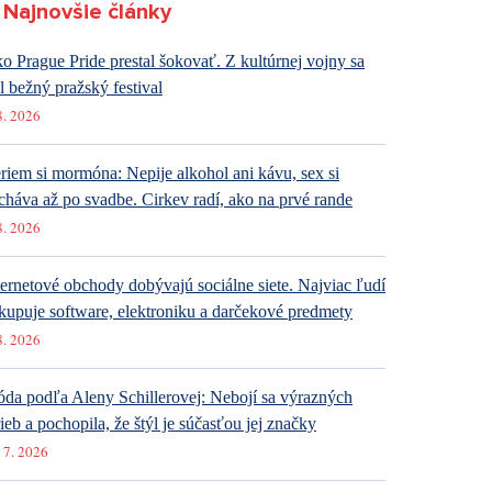
Najnovšie články
o Prague Pride prestal šokovať. Z kultúrnej vojny sa
al bežný pražský festival
8. 2026
riem si mormóna: Nepije alkohol ani kávu, sex si
cháva až po svadbe. Cirkev radí, ako na prvé rande
8. 2026
ternetové obchody dobývajú sociálne siete. Najviac ľudí
kupuje software, elektroniku a darčekové predmety
8. 2026
da podľa Aleny Schillerovej: Nebojí sa výrazných
rieb a pochopila, že štýl je súčasťou jej značky
 7. 2026