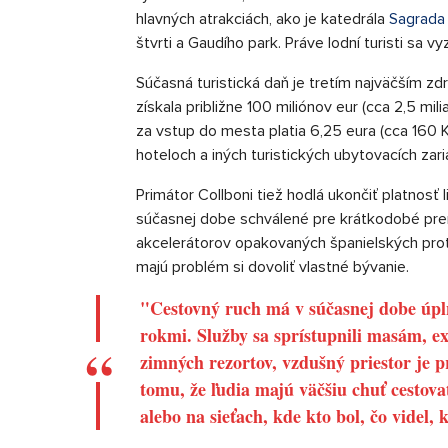
hlavných atrakciách, ako je katedrála
Sagrada 
štvrti a Gaudího park. Práve lodní turisti sa 
Súčasná turistická daň je tretím najväčším zdr
získala približne 100 miliónov eur (cca 2,5 mili
za vstup do mesta platia 6,25 eura (cca 160 Kč
hoteloch a iných turistických ubytovacích zari
Primátor Collboni tiež hodlá ukončiť platnosť l
súčasnej dobe schválené pre krátkodobé pre
akcelerátorov opakovaných španielských prote
majú problém si dovoliť vlastné bývanie.
"Cestovný ruch má v súčasnej dobe úpl
rokmi. Služby sa sprístupnili masám, exi
zimných rezortov, vzdušný priestor je p
tomu, že ľudia majú väčšiu chuť cestova
alebo na sieťach, kde kto bol, čo videl, 