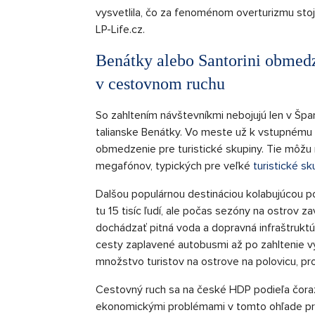
vysvetlila, čo za fenoménom overturizmu sto
LP-Life.cz.
Benátky alebo Santorini obmedzu
v cestovnom ruchu
So zahltením návštevníkmi nebojujú len v Špa
talianske Benátky. Vo meste už k vstupnému p
obmedzenie pre turistické skupiny. Tie môžu 
megafónov, typických pre veľké
turistické sk
Dalšou populárnou destináciou kolabujúcou po
tu 15 tisíc ľudí, ale počas sezóny na ostrov z
dochádzať pitná voda a dopravná infraštruktú
cesty zaplavené autobusmi až po zahltenie v
množstvo turistov na ostrove na polovicu, prot
Cestovný ruch sa na české HDP podieľa čoraz
ekonomickými problémami v tomto ohľade príliš