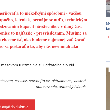
merňovať a to niekoľkými spôsobmi - väčšou
upného, leteniek, prenájmov atď.), technickým
Mó
dzovaním kapacit návštevníkov v daný čas,
fa
niec to najťažšie - presviedčaním. Musíme sa
31.
m chceme ísť, ako budeme najmenej zaťažovať
ko sa postarať o to, aby nás nevnímali ako
v masovom turizme nie sú udržateľné a budú
s.com, csas.cz, srovnejto.cz, aktualne.cz, vlastné
dotazovanie, autorský článok
stúpiť do diskusie