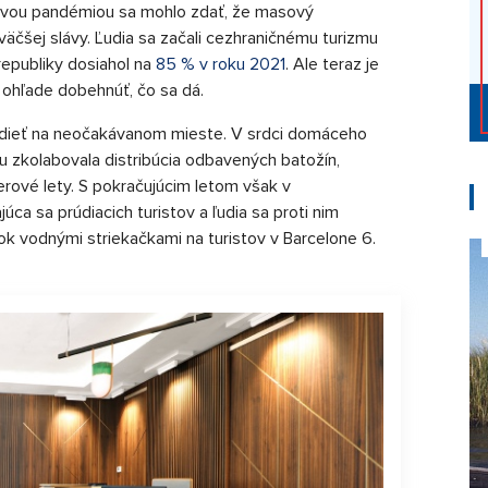
vou pandémiou sa mohlo zdať, že masový
jväčšej slávy. Ľudia sa začali cezhraničnému turizmu
republiky dosiahol na
85 % v roku 2021
. Ale teraz je
 ohľade dobehnúť, čo sa dá.
vedieť na neočakávanom mieste. V srdci domáceho
 zkolabovala distribúcia odbavených batožín,
rové lety. S pokračujúcim letom však v
úca sa prúdiacich turistov a ľudia sa proti nim
ok vodnými striekačkami na turistov v Barcelone 6.