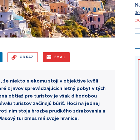
Na
do
29.
ODKAZ
EMAIL
 že niekto niekomu stojí v objektíve kvôli
oré z javov sprevádzajúcich letný pobyt v tých
obná obtiaž pre turistov je však dlhodobou
ávalu turistov začínajú búriť. Hoci na jednej
proti nim stoja hrozba prudkého zdražovania a
Masový turizmus má svoje hranice.