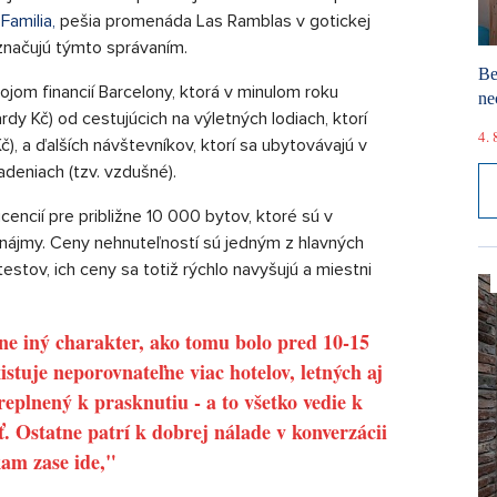
Familia,
pešia promenáda Las Ramblas v gotickej
vyznačujú týmto správaním.
Be
ojom financií Barcelony, ktorá v minulom roku
ne
ardy Kč) od cestujúcich na výletných lodiach, ktorí
4. 
), a ďalších návštevníkov, ktorí sa ubytovávajú v
adeniach (tzv. vzdušné).
icencií pre približne 10 000 bytov, ktoré sú v
nájmy. Ceny nehnuteľností sú jedným z hlavných
stov, ich ceny sa totiž rýchlo navyšujú a miestni
ne iný charakter, ako tomu bolo pred 10-15
stuje neporovnateľne viac hotelov, letných aj
replnený k prasknutiu - a to všetko vedie k
ť. Ostatne patrí k dobrej nálade v konverzácii
kam zase ide,"