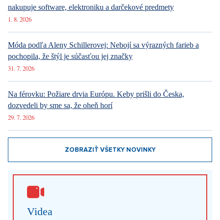
nakupuje software, elektroniku a darčekové predmety
1. 8. 2026
Móda podľa Aleny Schillerovej: Nebojí sa výrazných farieb a
pochopila, že štýl je súčasťou jej značky
31. 7. 2026
Na férovku: Požiare drvia Európu. Keby prišli do Česka,
dozvedeli by sme sa, že oheň horí
29. 7. 2026
ZOBRAZIŤ VŠETKY NOVINKY
Videa