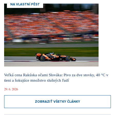
NA VLASTNÍ PĚST
Veľká cena Rakúska očami Slováka: Pivo za dve stovky, 40 °C v
tieni a šokujúce množstvo slušných ľudí
29. 6. 2026
ZOBRAZIŤ VŠETKY ČLÁNKY