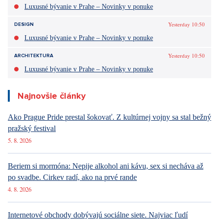
Luxusné bývanie v Prahe – Novinky v ponuke
Yesterday 10:50
DESIGN
Luxusné bývanie v Prahe – Novinky v ponuke
Yesterday 10:50
ARCHITEKTURA
Luxusné bývanie v Prahe – Novinky v ponuke
Najnovšie články
Ako Prague Pride prestal šokovať. Z kultúrnej vojny sa stal bežný
pražský festival
5. 8. 2026
Beriem si mormóna: Nepije alkohol ani kávu, sex si necháva až
po svadbe. Cirkev radí, ako na prvé rande
4. 8. 2026
Internetové obchody dobývajú sociálne siete. Najviac ľudí