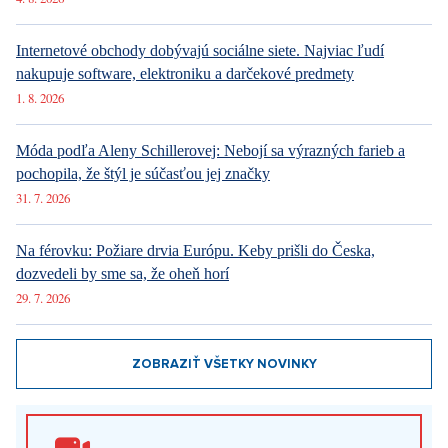
Internetové obchody dobývajú sociálne siete. Najviac ľudí
nakupuje software, elektroniku a darčekové predmety
1. 8. 2026
Móda podľa Aleny Schillerovej: Nebojí sa výrazných farieb a
pochopila, že štýl je súčasťou jej značky
31. 7. 2026
Na férovku: Požiare drvia Európu. Keby prišli do Česka,
dozvedeli by sme sa, že oheň horí
29. 7. 2026
ZOBRAZIŤ VŠETKY NOVINKY