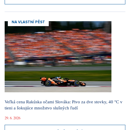
NA VLASTNÍ PĚST
Veľká cena Rakúska očami Slováka: Pivo za dve stovky, 40 °C v
tieni a šokujúce množstvo slušných ľudí
29. 6. 2026