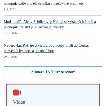
nakupuje software, elektroniku a darčekové predmety
1. 8. 2026
Móda podľa Aleny Schillerovej: Nebojí sa výrazných farieb a
pochopila, že štýl je súčasťou jej značky
31. 7. 2026
Na férovku: Požiare drvia Európu. Keby prišli do Česka,
dozvedeli by sme sa, že oheň horí
29. 7. 2026
ZOBRAZIŤ VŠETKY NOVINKY
Videa