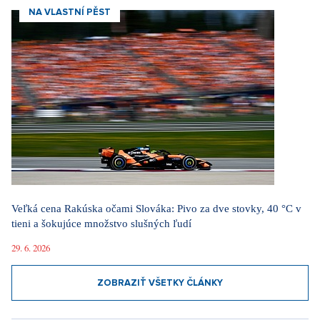
NA VLASTNÍ PĚST
Veľká cena Rakúska očami Slováka: Pivo za dve stovky, 40 °C v
tieni a šokujúce množstvo slušných ľudí
29. 6. 2026
ZOBRAZIŤ VŠETKY ČLÁNKY