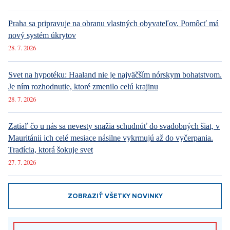
Praha sa pripravuje na obranu vlastných obyvateľov. Pomôcť má
nový systém úkrytov
28. 7. 2026
Svet na hypotéku: Haaland nie je najväčším nórskym bohatstvom.
Je ním rozhodnutie, ktoré zmenilo celú krajinu
28. 7. 2026
Zatiaľ čo u nás sa nevesty snažia schudnúť do svadobných šiat, v
Mauritánii ich celé mesiace násilne vykrmujú až do vyčerpania.
Tradícia, ktorá šokuje svet
27. 7. 2026
ZOBRAZIŤ VŠETKY NOVINKY