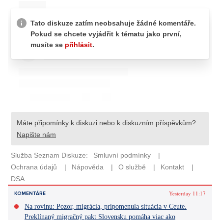
Yesterday 11:17
KOMENTÁRE
Na rovinu: Pozor, migrácia, pripomenula situácia v Ceute.
Preklínaný migračný pakt Slovensku pomáha viac ako