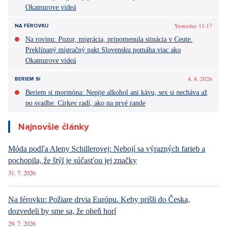
Okamurove videá
Yesterday 11:17
NA FÉROVKU
Na rovinu: Pozor, migrácia, pripomenula situácia v Ceute.
Preklínaný migračný pakt Slovensku pomáha viac ako
Okamurove videá
4. 8. 2026
BERIEM SI
Beriem si mormóna: Nepije alkohol ani kávu, sex si necháva až
po svadbe. Cirkev radí, ako na prvé rande
Najnovšie články
Móda podľa Aleny Schillerovej: Nebojí sa výrazných farieb a
pochopila, že štýl je súčasťou jej značky
31. 7. 2026
Na férovku: Požiare drvia Európu. Keby prišli do Česka,
dozvedeli by sme sa, že oheň horí
29. 7. 2026