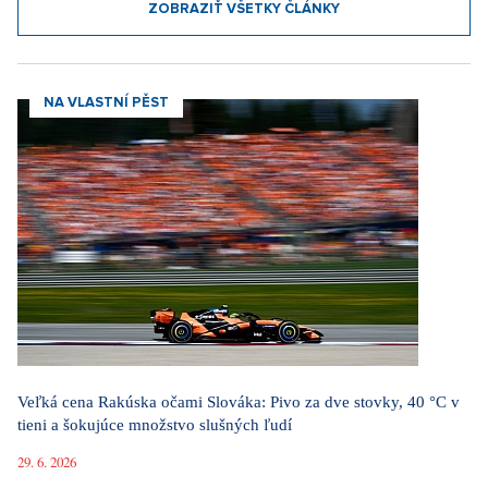
ZOBRAZIŤ VŠETKY ČLÁNKY
NA VLASTNÍ PĚST
Veľká cena Rakúska očami Slováka: Pivo za dve stovky, 40 °C v
tieni a šokujúce množstvo slušných ľudí
29. 6. 2026