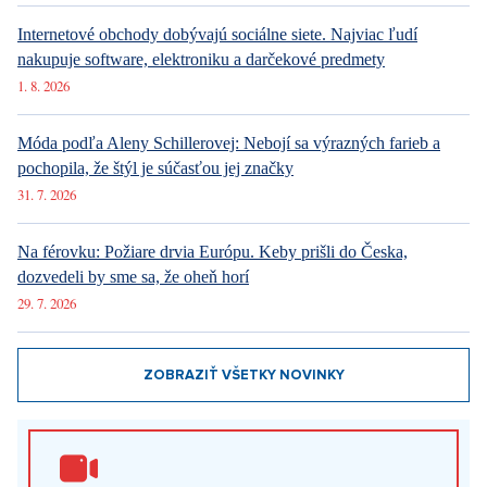
Internetové obchody dobývajú sociálne siete. Najviac ľudí
nakupuje software, elektroniku a darčekové predmety
1. 8. 2026
Móda podľa Aleny Schillerovej: Nebojí sa výrazných farieb a
pochopila, že štýl je súčasťou jej značky
31. 7. 2026
Na férovku: Požiare drvia Európu. Keby prišli do Česka,
dozvedeli by sme sa, že oheň horí
29. 7. 2026
ZOBRAZIŤ VŠETKY NOVINKY