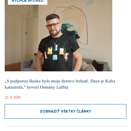
RÝCHLA SPOVEĎ
„S podporou Ruska bylo moje detstvo bohaté. Dnes je Kuba
katastrofa,“ hovorí Osmany Laffita
22. 6. 2026
ZOBRAZIŤ VŠETKY ČLÁNKY