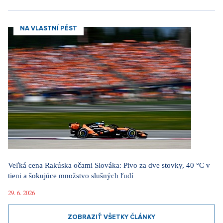
NA VLASTNÍ PĚST
Veľká cena Rakúska očami Slováka: Pivo za dve stovky, 40 °C v
tieni a šokujúce množstvo slušných ľudí
29. 6. 2026
ZOBRAZIŤ VŠETKY ČLÁNKY