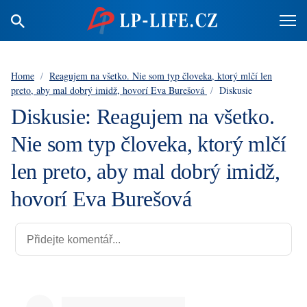
Home
/
Reagujem na všetko. Nie som typ človeka, ktorý mlčí len
preto, aby mal dobrý imidž, hovorí Eva Burešová
/
Diskusie
Diskusie: Reagujem na všetko.
Nie som typ človeka, ktorý mlčí
len preto, aby mal dobrý imidž,
hovorí Eva Burešová