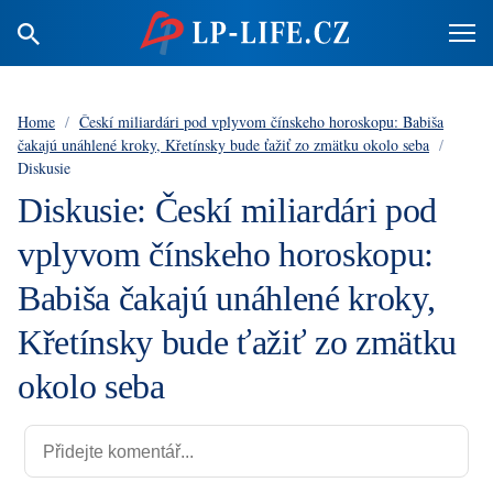
Home
/
Českí miliardári pod vplyvom čínskeho horoskopu: Babiša
čakajú unáhlené kroky, Křetínsky bude ťažiť zo zmätku okolo seba
/
Diskusie
Diskusie: Českí miliardári pod
vplyvom čínskeho horoskopu:
Babiša čakajú unáhlené kroky,
Křetínsky bude ťažiť zo zmätku
okolo seba