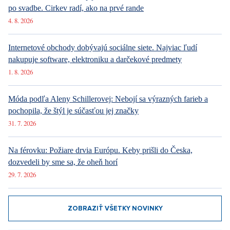
po svadbe. Cirkev radí, ako na prvé rande
4. 8. 2026
Internetové obchody dobývajú sociálne siete. Najviac ľudí
nakupuje software, elektroniku a darčekové predmety
1. 8. 2026
Móda podľa Aleny Schillerovej: Nebojí sa výrazných farieb a
pochopila, že štýl je súčasťou jej značky
31. 7. 2026
Na férovku: Požiare drvia Európu. Keby prišli do Česka,
dozvedeli by sme sa, že oheň horí
29. 7. 2026
ZOBRAZIŤ VŠETKY NOVINKY