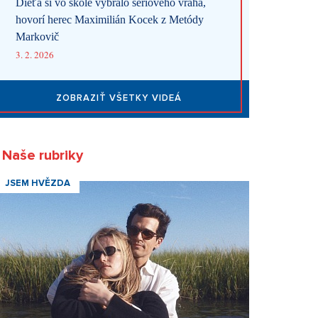
Dieťa si vo škole vybralo sériového vraha,
hovorí herec Maximilián Kocek z Metódy
Markovič
3. 2. 2026
ZOBRAZIŤ VŠETKY VIDEÁ
Naše rubriky
JSEM HVĚZDA