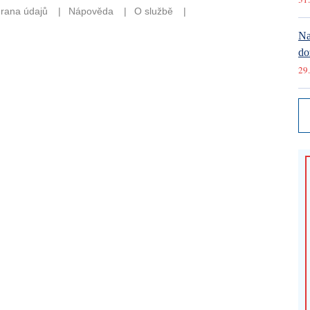
Na
do
29.