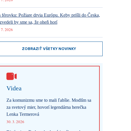
 férovku: Požiare drvia Európu. Keby prišli do Česka,
zvedeli by sme sa, že oheň horí
 7. 2026
ZOBRAZIŤ VŠETKY NOVINKY
Videa
Za komunizmu sme to mali ľahšie. Modlím sa
za svetový mier, hovorí legendárna herečka
Lenka Termerová
30. 3. 2026