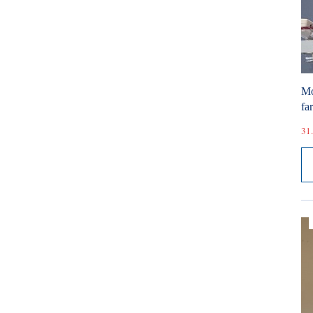
Mó
fa
31.