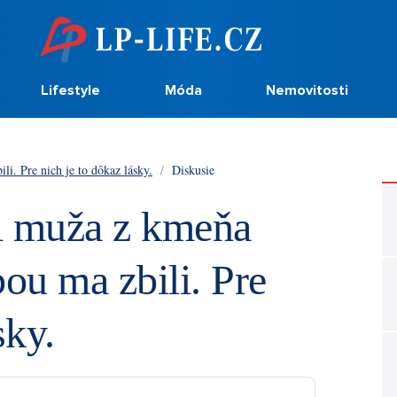
Lifestyle
Móda
Nemovitosti
i. Pre nich je to dôkaz lásky.
/
Diskusie
i muža z kmeňa
ou ma zbili. Pre
sky.