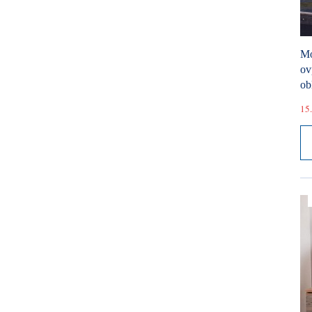
Mó
ov
ob
15.