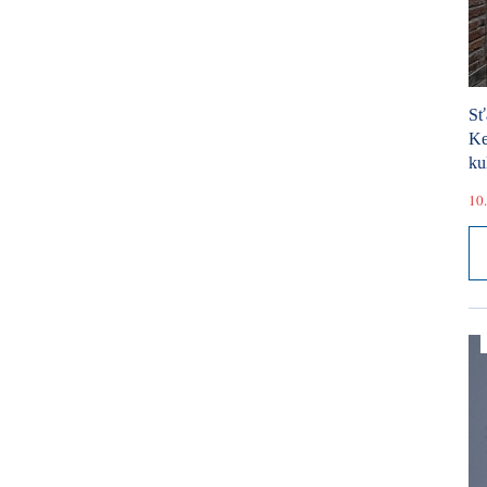
Sť
Ke
ku
10.