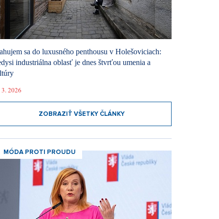
ahujem sa do luxusného penthousu v Holešoviciach:
dysi industriálna oblasť je dnes štvrťou umenia a
ltúry
 3. 2026
ZOBRAZIŤ VŠETKY ČLÁNKY
MÓDA PROTI PROUDU