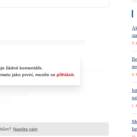
Ak
st
5. 
Be
ne
4. 
In
na
1. 
Mó
fa
31.