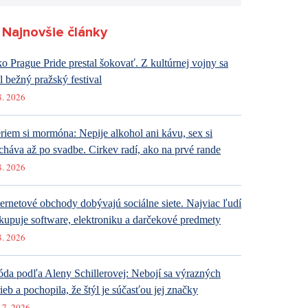
Najnovšie články
o Prague Pride prestal šokovať. Z kultúrnej vojny sa
al bežný pražský festival
8. 2026
riem si mormóna: Nepije alkohol ani kávu, sex si
cháva až po svadbe. Cirkev radí, ako na prvé rande
8. 2026
ternetové obchody dobývajú sociálne siete. Najviac ľudí
kupuje software, elektroniku a darčekové predmety
8. 2026
da podľa Aleny Schillerovej: Nebojí sa výrazných
rieb a pochopila, že štýl je súčasťou jej značky
 7. 2026