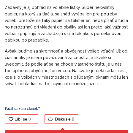
Zábavný je aj pohľad na volebné lístky. Super nekvalitný
papier, na ktorý sa tlačia, sa snáď vyrába len pre potreby
volieb, pretože na taký papier sa takmer ani nedá písať a ľudia
ho neroztrhnú pri vkladaní do obálky asi len preto, akú vážnosť
volbám pripisujú a zachádzajú s ním tak ako s porcelánovou
bábikou po prababike.
Avšak, buďme za skromnosť a obyčajnosť volieb vďační. Už od
čias antiky je miera považovaná za cnosť a je skvelé si
uvedomiť, že podielať sa na chode vlastného štátu je u nás
tou úplne najobyčajnejšou vecou. Na svete je celá rada miest,
kde si o voľbách v miestnostiach s ošúpanými oknami môžu len
snívať, nehľadiac na to, akým autom môžu jazdiť.
Páčil sa vám článok?
Diskusie
0