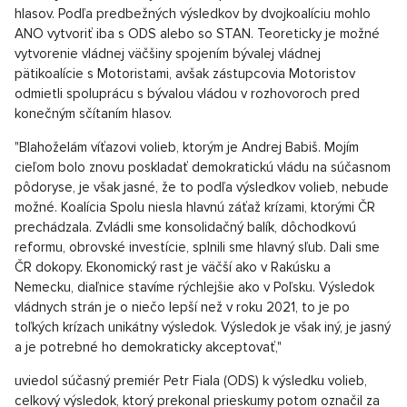
hlasov. Podľa predbežných výsledkov by dvojkoalíciu mohlo
ANO vytvoriť iba s ODS alebo so STAN. Teoreticky je možné
vytvorenie vládnej väčšiny spojením bývalej vládnej
pätikoalície s Motoristami, avšak zástupcovia Motoristov
odmietli spoluprácu s bývalou vládou v rozhovoroch pred
konečným sčítaním hlasov.
"Blahoželám víťazovi volieb, ktorým je Andrej Babiš. Mojím
cieľom bolo znovu poskladať demokratickú vládu na súčasnom
pôdoryse, je však jasné, že to podľa výsledkov volieb, nebude
možné. Koalícia Spolu niesla hlavnú záťaž krízami, ktorými ČR
prechádzala. Zvládli sme konsolidačný balík, dôchodkovú
reformu, obrovské investície, splnili sme hlavný sľub. Dali sme
ČR dokopy. Ekonomický rast je väčší ako v Rakúsku a
Nemecku, diaľnice stavíme rýchlejšie ako v Poľsku. Výsledok
vládnych strán je o niečo lepší než v roku 2021, to je po
toľkých krízach unikátny výsledok. Výsledok je však iný, je jasný
a je potrebné ho demokraticky akceptovať,"
uviedol súčasný premiér Petr Fiala (ODS) k výsledku volieb,
celkový výsledok, ktorý prekonal prieskumy potom označil za