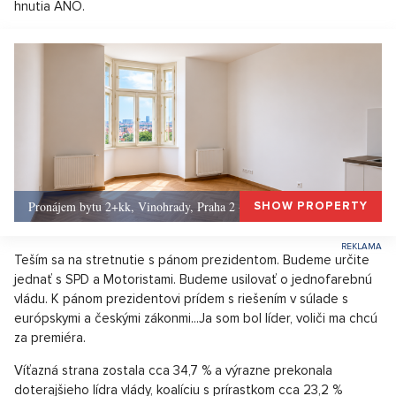
hnutia ANO.
Pronájem bytu 2+kk, Vinohrady, Praha 2 - 50 m², Praha 2
SHOW PROPERTY
Teším sa na stretnutie s pánom prezidentom. Budeme určite
jednať s SPD a Motoristami. Budeme usilovať o jednofarebnú
vládu. K pánom prezidentovi prídem s riešením v súlade s
európskymi a českými zákonmi...Ja som bol líder, voliči ma chcú
za premiéra.
Víťazná strana zostala cca 34,7 % a výrazne prekonala
doterajšieho lídra vlády, koalíciu s prírastkom cca 23,2 %