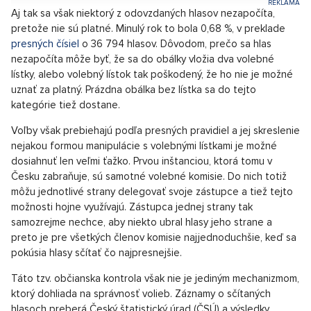
správne milióny hlasovacích lístkov dá prácu.
V minulom roku bolo na zozname voličov 8 275 752 ľudí a
tento rok sa toto číslo príliš nezmení. Minulé voľby prilákali
výrazný podiel voličov, aby sa vyjadrili priamo pri volebných
urnách. Hlas odovzdalo viac ako 65 % z nich. Podobne vysokú
volebnú účasť očakávajú volebné miestnosti aj tento rok.
Napr. posledný predvolebný prieskum
agentúry Ipsos
odhadol
volebnú účasť dokonca na 66 %.
Luxusní vila na prodej v Průhonicích,
SHOW PROPERTY
Aj tak sa však niektorý z odovzdaných hlasov nezapočíta,
pretože nie sú platné. Minulý rok to bola 0,68 %, v preklade
presných čísiel
o 36 794 hlasov. Dôvodom, prečo sa hlas
nezapočíta môže byť, že sa do obálky vložia dva volebné
lístky, alebo volebný lístok tak poškodený, že ho nie je možné
uznať za platný. Prázdna obálka bez lístka sa do tejto
kategórie tiež dostane.