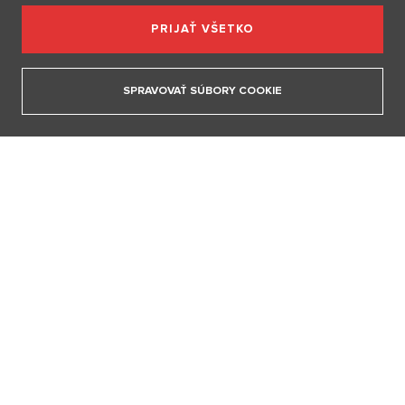
Naše rubriky
PRIJAŤ VŠETKO
JSEM HVĚZDA
SPRAVOVAŤ SÚBORY COOKIE
Móda v znamení jednoduchosti a elegancie. Ako ovplyvňuje nový
seriálový fenomén Love Story dnešné obliekanie
15. 4. 2026
ZOBRAZIŤ VŠETKY ČLÁNKY