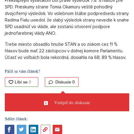
Prekvapivým výsledkom bol práve výsledok 7,8 % hlasov pre
SPD. Prieskumy strane Tomia Okamuru veštili pohodlný
dvojciferný výsledok. Vo volebnom štábe podpredsedu strany
Radima Fialu uviedol, že slabý výsledok strany nevedie k snahe
SPD usadnúť vo vláde, ale zostanú otvorení podpore
jednofarebnej vlády ANO.
Tretie miesto obsadilo hnutie STAN a so ziskom cez 11 %
hlasov bude mať 22 zástupcov v dolnej komore Parlamentu.
Účasť vo voľbách bola rekordná, dosiahla na 68, 89 % hlasov.
Páčil sa vám článok?
Diskusie
0
Vstúpiť do diskusie
Sdílet článek: