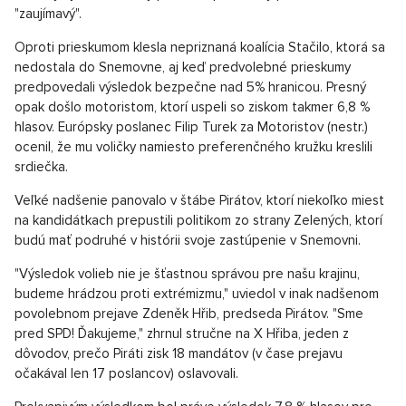
"zaujímavý".
Oproti prieskumom klesla nepriznaná koalícia Stačilo, ktorá sa
nedostala do Snemovne, aj keď predvolebné prieskumy
predpovedali výsledok bezpečne nad 5% hranicou. Presný
opak došlo motoristom, ktorí uspeli so ziskom takmer 6,8 %
hlasov. Európsky poslanec Filip Turek za Motoristov (nestr.)
ocenil, že mu voličky namiesto preferenčného kružku kreslili
srdiečka.
Veľké nadšenie panovalo v štábe Pirátov, ktorí niekoľko miest
na kandidátkach prepustili politikom zo strany Zelených, ktorí
budú mať podruhé v histórii svoje zastúpenie v Snemovni.
"Výsledok volieb nie je šťastnou správou pre našu krajinu,
budeme hrádzou proti extrémizmu," uviedol v inak nadšenom
povolebnom prejave Zdeněk Hřib, predseda Pirátov. "Sme
pred SPD! Ďakujeme," zhrnul stručne na X Hřiba, jeden z
dôvodov, prečo Piráti zisk 18 mandátov (v čase prejavu
očakával len 17 poslancov) oslavovali.