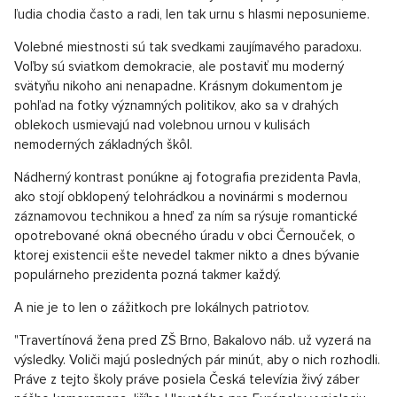
ľudia chodia často a radi, len tak urnu s hlasmi neposunieme.
Volebné miestnosti sú tak svedkami zaujímavého paradoxu.
Voľby sú sviatkom demokracie, ale postaviť mu moderný
svätyňu nikoho ani nenapadne. Krásnym dokumentom je
pohľad na fotky významných politikov, ako sa v drahých
oblekoch usmievajú nad volebnou urnou v kulisách
nemoderných základných škôl.
Nádherný kontrast ponúkne aj fotografia prezidenta Pavla,
ako stojí obklopený telohrádkou a novinármi s modernou
záznamovou technikou a hneď za ním sa rýsuje romantické
opotrebované okná obecného úradu v obci Černouček, o
ktorej existencii ešte nevedel takmer nikto a dnes bývanie
populárneho prezidenta pozná takmer každý.
A nie je to len o zážitkoch pre lokálnych patriotov.
"Travertínová žena pred ZŠ Brno, Bakalovo náb. už vyzerá na
výsledky. Voliči majú posledných pár minút, aby o nich rozhodli.
Práve z tejto školy práve posiela Česká televízia živý záber