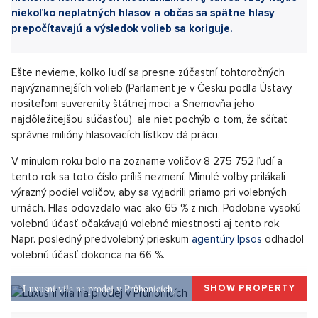
Sdílet článek:
Víkend je v znamení volieb do Poslaneckej snemovne.
Milióny hlasov sa však musia správne zaevidovať a tiež
sčítať. K tomu funguje dômyselný systém, ktorý má
niekoľko kontrolných mechanizmov. Aj tak sa vždy nájde
niekoľko neplatných hlasov a občas sa spätne hlasy
prepočítavajú a výsledok volieb sa koriguje.
Ešte nevieme, koľko ľudí sa presne zúčastní tohtoročných
najvýznamnejších volieb (Parlament je v Česku podľa Ústavy
nositeľom suverenity štátnej moci a Snemovňa jeho
najdôležitejšou súčasťou), ale niet pochýb o tom, že sčítať