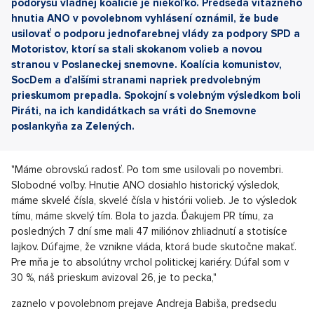
pôdorysu vládnej koalície je niekoľko. Predseda víťazného
hnutia ANO v povolebnom vyhlásení oznámil, že bude
usilovať o podporu jednofarebnej vlády za podpory SPD a
Motoristov, ktorí sa stali skokanom volieb a novou
stranou v Poslaneckej snemovne. Koalícia komunistov,
SocDem a ďalšími stranami napriek predvolebným
prieskumom prepadla. Spokojní s volebným výsledkom boli
Piráti, na ich kandidátkach sa vráti do Snemovne
poslankyňa za Zelených.
"Máme obrovskú radosť. Po tom sme usilovali po novembri.
Slobodné voľby. Hnutie ANO dosiahlo historický výsledok,
máme skvelé čísla, skvelé čísla v histórii volieb. Je to výsledok
tímu, máme skvelý tím. Bola to jazda. Ďakujem PR tímu, za
posledných 7 dní sme mali 47 miliónov zhliadnutí a stotisíce
lajkov. Dúfajme, že vznikne vláda, ktorá bude skutočne makať.
Pre mňa je to absolútny vrchol politickej kariéry. Dúfal som v
30 %, náš prieskum avizoval 26, je to pecka,"
zaznelo v povolebnom prejave Andreja Babiša, predsedu