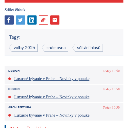
Páčil sa vám článok?
Diskusie
0
Vstúpiť do diskusie
Sdílet článek:
Tagy:
volby 2025
sněmovna
sčítání hlasů