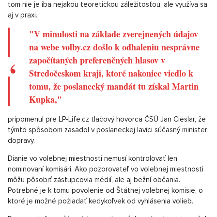
vysvetľuje Eva Krumpová, 1. podpredsedníčka Českého
štatistického úradu.
Internetová publikácia dát potom umožňuje ľahkú kontrolu, či
v konkrétnom okrsku došlo k publikácii takých informácií, ktoré
skontrolovali jednotliví členovia volebných komisií. Ti môžu
kedykoľvek na základe tejto kontroly podať protest proti
výsledku volieb.
Ani pracovníci ČSÚ potom nemajú prístup k odovzdaným a
archivovaným hlasovacím lístkom. Ich prezeranie je možné iba v
rámci súdneho prehľadu, či kontroly. Uvedený mechanizmus pri
tom nie je iba nejakou teoretickou záležitosťou, ale využíva sa
aj v praxi.
"V minulosti na základe zverejnených údajov
na webe volby.cz došlo k odhaleniu nesprávne
započítaných preferenčných hlasov v
Stredočeskom kraji, ktoré nakoniec viedlo k
tomu, že poslanecký mandát tu získal Martin