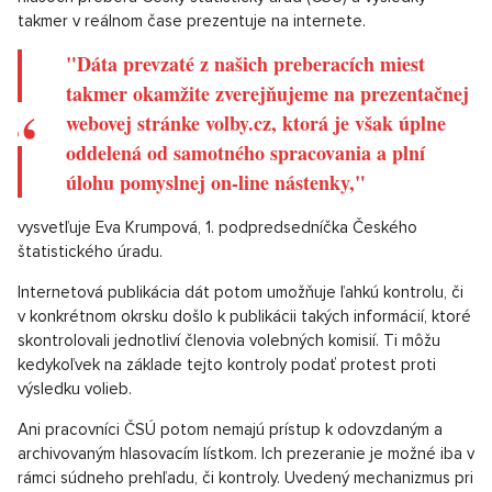
Voľby však prebiehajú podľa presných pravidiel a jej skreslenie
nejakou formou manipulácie s volebnými lístkami je možné
dosiahnuť len veľmi ťažko. Prvou inštanciou, ktorá tomu v
Česku zabraňuje, sú samotné volebné komisie. Do nich totiž
môžu jednotlivé strany delegovať svoje zástupce a tiež tejto
možnosti hojne využívajú. Zástupca jednej strany tak
samozrejme nechce, aby niekto ubral hlasy jeho strane a
preto je pre všetkých členov komisie najjednoduchšie, keď sa
pokúsia hlasy sčítať čo najpresnejšie.
Táto tzv. občianska kontrola však nie je jediným mechanizmom,
ktorý dohliada na správnosť volieb. Záznamy o sčítaných
hlasoch preberá Český štatistický úrad (ČSÚ) a výsledky
takmer v reálnom čase prezentuje na internete.
"Dáta prevzaté z našich preberacích miest
takmer okamžite zverejňujeme na prezentačnej
webovej stránke volby.cz, ktorá je však úplne
oddelená od samotného spracovania a plní
úlohu pomyslnej on-line nástenky,"