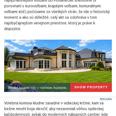
najvýznamnejšími voľbami do Poslanecké snemovne (v
porovnaní s eurovoľbami, krajskými voľbami, komunálnymi
voľbami atď.) počúvame zo všetkých strán, že ide o historický
moment a ako sú dôležité, celý akt sa odohráva v tom
najobyčajnejšom verejnom priestore, ktorý je práve k
dispozícii.
Prodej luxusní vily s vnitřním bazénem,
SHOW PROPERTY
Volebná komisia kludne zasadne v vidieckej krčme, kam sa
bežne mnohí boja vkročiť, aby nezavoniali vôňou opileckej
každodennosti, avšak do moderných nákupných centier, kde