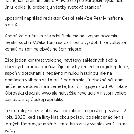
nášho kameramana Jiřího Hlavatého pre Európsku vysielaciu
úniu, odkiaľ ju preberajú všetky svetové stanice,"
upozornil napríklad redaktor České televízie Petr Minařík na
sieti X.
Aspoň že brněnská základní škola má na svojom pozemku
nejakú sochu. Vďaka tomu sa dá trochu vyzdobiť, že voľby sa
konajú na tom najobyčajnejšom mieste.
Ešte jeden kontrast volebnej návštevy základných škôl a
obecných úradov ponúka. Žijeme v hypertechnologickej dobe,
aspoň v porovnaní s nedávno minulou históriou, ale na
domácich voľbách sa to príliš neodrazilo. Priebežné sčítanie
môžeme sledovať na internete, ktorý funguje už od 90. rokov.
Obrovskú diskusiu vyvolala najväčšia revolúcia v histórii volieb
samostatnej Českej republiky.
Tento rok je možné hlasovať zo zahraničia poštou prvýkrát. V
roku 2025, keď sa listy klasickou poštou posielať snáď len z
letných táborov, je možné tento historický vynález využiť aj na
voľby.