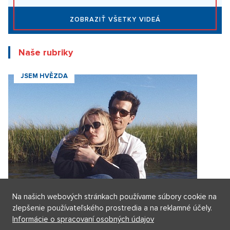
ZOBRAZIŤ VŠETKY NOVINKY
Videa
Za komunizmu sme to mali ľahšie. Modlím sa za
svetový mier, hovorí legendárna herečka Lenka
Termerová
30. 3. 2026
Dieťa si vo škole vybralo sériového vraha, hovorí
herec Maximilián Kocek z Metódy Markovič
3. 2. 2026
Na našich webových stránkach používame súbory cookie na
ZOBRAZIŤ VŠETKY VIDEÁ
zlepšenie používateľského prostredia a na reklamné účely.
Informácie o spracovaní osobných údajov