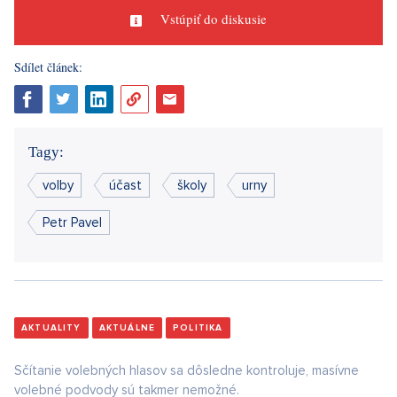
Vstúpiť do diskusie
Sdílet článek:
Tagy:
volby
účast
školy
urny
Petr Pavel
AKTUALITY
AKTUÁLNE
POLITIKA
Sčítanie volebných hlasov sa dôsledne kontroluje, masívne
volebné podvody sú takmer nemožné.