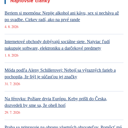
statistika
kontrola
Today 10:50
DESIGN
Luxusné bývanie v Prahe – Novinky v ponuke
Today 10:50
DESIGN
Luxusné bývanie v Prahe – Novinky v ponuke
Today 10:50
ARCHITEKTURA
Luxusné bývanie v Prahe – Novinky v ponuke
Najnovšie články
Beriem si mormóna: Nepije alkohol ani kávu, sex si necháva až
po svadbe. Cirkev radí, ako na prvé rande
4. 8. 2026