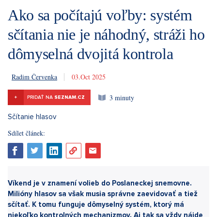
Ako sa počítajú voľby: systém
sčítania nie je náhodný, stráži ho
dômyselná dvojitá kontrola
Radim Červenka
3. 10. 2025
3 minuty
+
PRIDAŤ NA
SEZNAM.CZ