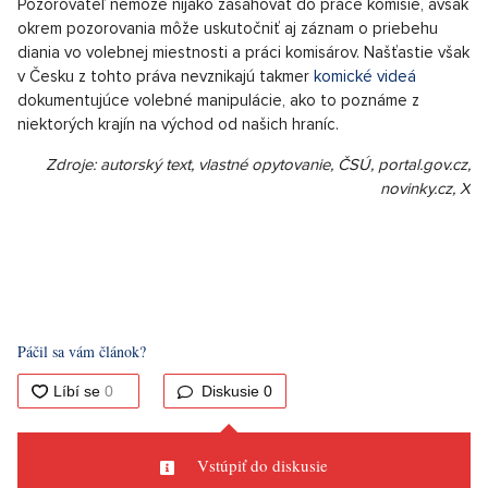
Kupka,"
pripomenul pre LP-Life.cz tlačový hovorca ČSÚ Jan Cieslar, že
týmto spôsobom zasadol v poslaneckej lavici súčasný minister
dopravy.
Dianie vo volebnej miestnosti nemusí kontrolovať len
nominovaní komisári. Ako pozorovateľ vo volebnej miestnosti
môžu pôsobiť zástupcovia médií, ale aj bežní občania.
Potrebné je k tomu povolenie od Štátnej volebnej komisie, o
ktoré je možné požiadať kedykoľvek od vyhlásenia volieb.
Pozorovateľ nemôže nijako zasahovať do práce komisie, avšak
okrem pozorovania môže uskutočniť aj záznam o priebehu
diania vo volebnej miestnosti a práci komisárov. Našťastie však
v Česku z tohto práva nevznikajú takmer
komické videá
dokumentujúce volebné manipulácie, ako to poznáme z
niektorých krajín na východ od našich hraníc.
Zdroje: autorský text, vlastné opytovanie, ČSÚ, portal.gov.cz,
novinky.cz, X