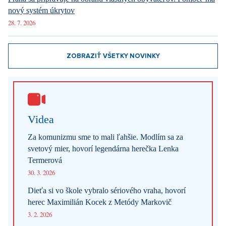
Internetové obchody dobývajú sociálne siete. Najviac ľudí
nakupuje software, elektroniku a darčekové predmety
1. 8. 2026
Móda podľa Aleny Schillerovej: Nebojí sa výrazných farieb a
pochopila, že štýl je súčasťou jej značky
31. 7. 2026
Na férovku: Požiare drvia Európu. Keby prišli do Česka,
dozvedeli by sme sa, že oheň horí
29. 7. 2026
Praha sa pripravuje na obranu vlastných obyvateľov. Pomôcť má
nový systém úkrytov
28. 7. 2026