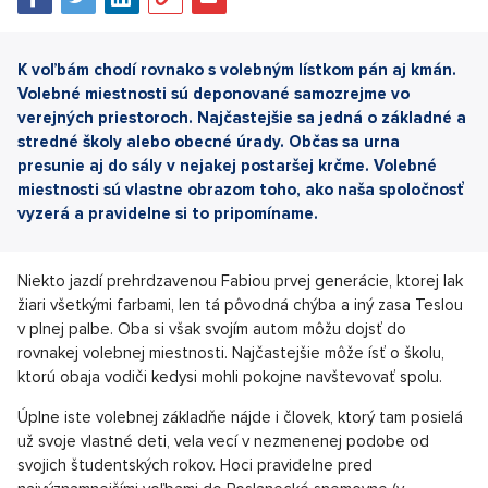
K voľbám chodí rovnako s volebným lístkom pán aj kmán.
Volebné miestnosti sú deponované samozrejme vo
verejných priestoroch. Najčastejšie sa jedná o základné a
stredné školy alebo obecné úrady. Občas sa urna
presunie aj do sály v nejakej postaršej krčme. Volebné
miestnosti sú vlastne obrazom toho, ako naša spoločnosť
vyzerá a pravidelne si to pripomíname.
Niekto jazdí prehrdzavenou Fabiou prvej generácie, ktorej lak
žiari všetkými farbami, len tá pôvodná chýba a iný zasa Teslou
v plnej palbe. Oba si však svojím autom môžu dojsť do
rovnakej volebnej miestnosti. Najčastejšie môže ísť o školu,
ktorú obaja vodiči kedysi mohli pokojne navštevovať spolu.
Úplne iste volebnej základňe nájde i človek, ktorý tam posielá
už svoje vlastné deti, vela vecí v nezmenenej podobe od
svojich študentských rokov. Hoci pravidelne pred