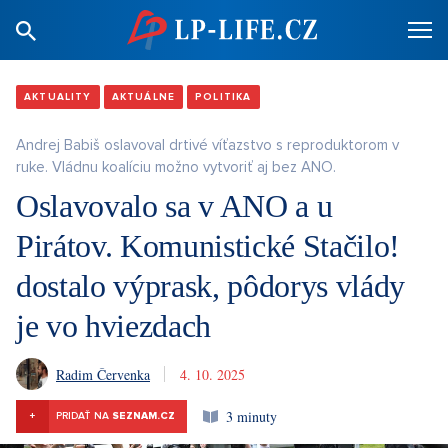
AKTUALITY
AKTUÁLNE
POLITIKA
Andrej Babiš oslavoval drtivé víťazstvo s reproduktorom v
ruke. Vládnu koalíciu možno vytvoriť aj bez ANO.
Oslavovalo sa v ANO a u
Pirátov. Komunistické Stačilo!
dostalo výprask, pôdorys vlády
je vo hviezdach
Radim Červenka
4. 10. 2025
3 minuty
+
PRIDAŤ NA
SEZNAM.CZ