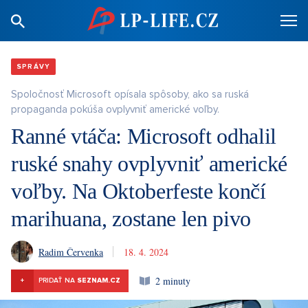
SPRÁVY
Spoločnosť Microsoft opísala spôsoby, ako sa ruská
propaganda pokúša ovplyvniť americké voľby.
Ranné vtáča: Microsoft odhalil
ruské snahy ovplyvniť americké
voľby. Na Oktoberfeste končí
marihuana, zostane len pivo
Radim Červenka
18. 4. 2024
2 minuty
+
PRIDAŤ NA
SEZNAM.CZ