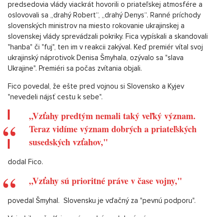
predsedovia vlády viackrát hovorili o priateľskej atmosfére a
oslovovali sa „drahý Robert“, „drahý Denys“. Ranné príchody
slovenských ministrov na miesto rokovanie ukrajinskej a
slovenskej vlády sprevádzali pokriky. Fica vypískali a skandovali
"hanba" či "fuj", ten im v reakcii zakýval. Keď premiér vítal svoj
ukrajinský náprotivok Denisa Šmyhala, ozývalo sa "slava
Ukrajine". Premiéri sa počas zvítania objali.
Fico povedal, že ešte pred vojnou si Slovensko a Kyjev
"nevedeli nájsť cestu k sebe".
„Vzťahy predtým nemali taký veľký význam.
Teraz vidíme význam dobrých a priateľských
susedských vzťahov,"
dodal Fico.
„Vzťahy sú prioritné práve v čase vojny,"
povedal Šmyhal. Slovensku je vďačný za "pevnú podporu".