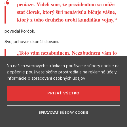
odkázal Pellegrinimu.
„Som sklamaný. Som úprimne sklamaný a
rozčarovaný. Dušou som ale športovec, a tak
výsledok rešpektujem,“
reagoval Korčok.
Korčok želá Pellegrinimu, aby bol „nezávislý prezident, a aby
konal z vlastného presvedčenia a bez príkazov“.
Na našich webových stránkach používame súbory cookie na
„Videli sme, že prezidentom republiky sa môže
zlepšenie používateľského prostredia a na reklamné účely.
stať človek, ktorý vedie netransparentnú
Informácie o spracovaní osobných údajov
kampaň, pri ktorej nie je vidieť, odkiaľ prúdia
peniaze. Videli sme, že prezidentom sa môže
PRIJAŤ VŠETKO
stať človek, ktorý šíri nenávisť a bičuje vášne,
ktorý z toho druhého urobí kandidáta vojny,“
SPRAVOVAŤ SÚBORY COOKIE
povedal Korčok.