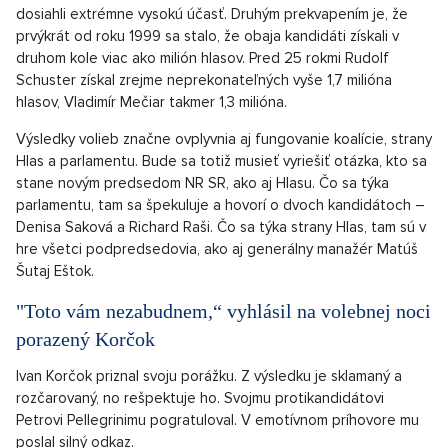
uzavrel Fico.
Prvé kolo síce vyhral Ivan Korčok s náskokom takmer piatich
percent, no už predbežné názory predpokladali, že sa mu
nepodarí získať dostatok hlasov od voličov neúspešných
kandidátov. Bolo totiž jasné, že napríklad takí voliči Štefana
Harabina mu hlas nedajú a to sa aj potvrdilo. Pellegrinimu
pomohli k víťazstvu aj voliči maďarskej národnosti, ktorých
zmobilizoval predseda Aliancie a neúspešný kandidát na
prezidenta Krisztián Forró. Ivanovi Korčokovi sa napokon
podarilo vyhrať len v Bratislavskom kraji. Všetky ostatné kraje
skončili víťazstvom Petra Pellegriniho.
Voľby prezidenta spôsobili hneď niekoľko prekvapení. Voľby
dosiahli extrémne vysokú účasť. Druhým prekvapením je, že
prvýkrát od roku 1999 sa stalo, že obaja kandidáti získali v
druhom kole viac ako milión hlasov. Pred 25 rokmi Rudolf
Schuster získal zrejme neprekonateľných vyše 1,7 milióna
hlasov, Vladimír Mečiar takmer 1,3 milióna.