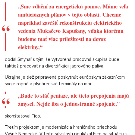
„Sme vďační za energetickú pomoc. Máme veľa
ambicióznych plánov v tejto oblasti. Chceme
napríklad zavŕšiť rekonštrukciu elektrického
vedenia Mukačevo Kapušany, vďaka ktorému
budeme mať viac príležitostí na dovoz
elektriny,“
dodal Šmyhaľ s tým, že vytvorená pracovná skupina bude
taktiež pracovať na diverzifikácii jadrového paliva.
Ukrajina je tiež pripravená poskytnúť európskym zákazníkom
svoje ropné a plynárenské terminály na mori.
„Bude to stáť peniaze, ale tieto prepojenia majú
zmysel. Nejde iba o jednostranné spojenie,"
skonštatoval Fico.
Tretím projektom je modernizácia hraničného priechodu
Vyšné Nemecké. V tejto súvislosti poukázal Fico na situáciu s