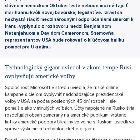
slávnom nemeckom Oktoberfeste nebude možné fajčiť
marihuanu kvôli novej bavorskej legislatíve. Izrael sa
nechystá riadiť medzinárodnými odporúčaniami smerom k
Iránu, vyplynulo z rozhovoru medzi Benjaminom
Netanjahuom a Davidom Cameronom. Snemovňa
reprezentantov USA bude rokovať o kľúčovom balíku
pomoci pre Ukrajinu.
Technologický gigant uviedol v akom tempe Rusi
ovplyvňujú americké voľby
Spoločnosť Microsoft v stredu uviedla, že ruské online
kampane s cieľom ovplyvniť nadchádzajúce prezidentské
voľby v USA sa počas posledných 45 dní rozbehli, ale
pomalšie ako v minulých voľbách. Účty napojené na Rusko šíria
rozdeľujúci obsah zameraný na americké publikum, vrátane
kritiky americké podpory Ukrajiny vo vojne s Ruskom, uviedli vo
správe výskumníci technologického gigantu.