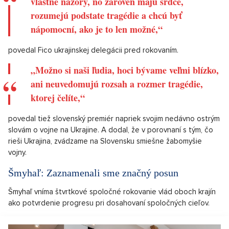
vlastné názory, no zároveň majú srdce,
rozumejú podstate tragédie a chcú byť
nápomocní, ako je to len možné,“
povedal Fico ukrajinskej delegácii pred rokovaním.
„Možno si naši ľudia, hoci bývame veľmi blízko,
ani neuvedomujú rozsah a rozmer tragédie,
ktorej čelíte,“
povedal tiež slovenský premiér napriek svojim nedávno ostrým
slovám o vojne na Ukrajine. A dodal, že v porovnaní s tým, čo
rieši Ukrajina, zvádzame na Slovensku smiešne žabomyšie
vojny.
Šmyhaľ: Zaznamenali sme značný posun
Šmyhaľ vníma štvrtkové spoločné rokovanie vlád oboch krajín
ako potvrdenie progresu pri dosahovaní spoločných cieľov.