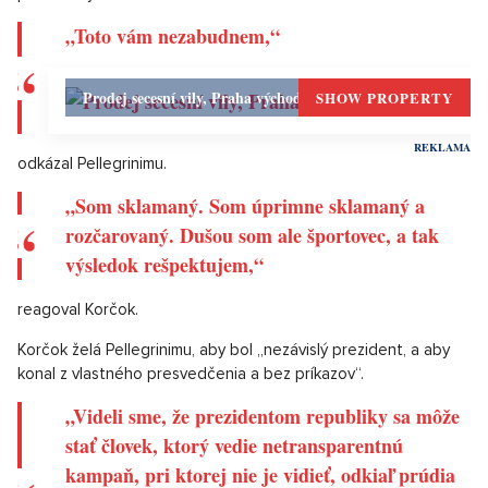
Výsledky volieb značne ovplyvnia aj fungovanie koalície, strany
Hlas a parlamentu. Bude sa totiž musieť vyriešiť otázka, kto sa
stane novým predsedom NR SR, ako aj Hlasu. Čo sa týka
parlamentu, tam sa špekuluje a hovorí o dvoch kandidátoch –
Denisa Saková a Richard Raši. Čo sa týka strany Hlas, tam sú v
hre všetci podpredsedovia, ako aj generálny manažér Matúš
Šutaj Eštok.
"Toto vám nezabudnem,“ vyhlásil na volebnej noci
porazený Korčok
Ivan Korčok priznal svoju porážku. Z výsledku je sklamaný a
rozčarovaný, no rešpektuje ho. Svojmu protikandidátovi
Petrovi Pellegrinimu pogratuloval. V emotívnom príhovore mu
poslal silný odkaz.
„Toto vám nezabudnem,“
Prodej secesní vily, Praha východ - 609m, Okolí Prahy
SHOW PROPERTY