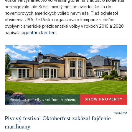
Ruské veľvyslanectvo vo Washingtone na žiadosť o komentár
nereagovalo, ale Kreml minulý mesiac uviedol, že sa do
novembrových amerických volieb nevmieša. Tiež odmietol
obvinenia USA, že Rusko organizovalo kampane s cieľom
ovplyvniť americké prezidentské voľby v rokoch 2016 a 2020,
napísala
agentúra Reuters
.
Prodej luxusní vily s vnitřním bazénem,
SHOW PROPERTY
Pivový festival Oktoberfest zakázal fajčenie
marihuany