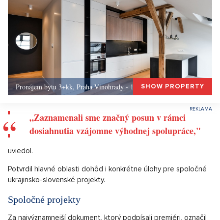
Pronájem bytu 3+kk, Praha Vinohrady - 156, Praha 3
SHOW PROPERTY
„Zaznamenali sme značný posun v rámci
dosiahnutia vzájomne výhodnej spolupráce,"
uviedol.
Potvrdil hlavné oblasti dohôd i konkrétne úlohy pre spoločné
ukrajinsko-slovenské projekty.
Spoločné projekty
Za najvýznamnejší dokument, ktorý podpísali premiéri, označil