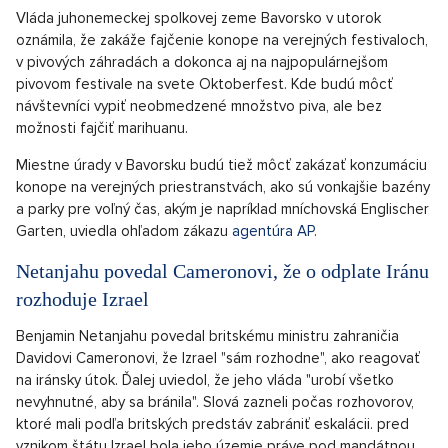
Vláda juhonemeckej spolkovej zeme Bavorsko v utorok
oznámila, že zakáže fajčenie konope na verejných festivaloch,
v pivových záhradách a dokonca aj na najpopulárnejšom
pivovom festivale na svete Oktoberfest. Kde budú môcť
návštevníci vypiť neobmedzené množstvo piva, ale bez
možnosti fajčiť marihuanu.
Miestne úrady v Bavorsku budú tiež môcť zakázať konzumáciu
konope na verejných priestranstvách, ako sú vonkajšie bazény
a parky pre voľný čas, akým je napríklad mníchovská Englischer
Garten, uviedla ohľadom zákazu
agentúra AP
.
Netanjahu povedal Cameronovi, že o odplate Iránu
rozhoduje Izrael
Benjamin Netanjahu povedal britskému ministru zahraničia
Davidovi Cameronovi, že Izrael "sám rozhodne", ako reagovať
na iránsky útok. Ďalej uviedol, že jeho vláda "urobí všetko
nevyhnutné, aby sa bránila". Slová zazneli počas rozhovorov,
ktoré mali podľa britských predstáv zabrániť eskalácii. pred
vznikom štátu Izrael bola jeho územie práve pod mandátnou