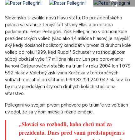
kandidáti mali pred dvoma týždňami oproti ostatným
konkurentom výrazný náskok. To platilo aj v prípade
víťaza, ktorým sa nečakane a s viac ako päťpercentným
rozdielom stal v prvom kole exminister zahraničných vecí
Korčok. ​​Svoj hlas mu vtedy odovzdalo 42,51 percenta
voličov, zatiaľ čo šéf Hlasu a zároveň predseda
parlamentu Pellegrini oslovil niečo vyše 37,02 percent
ľudí.
+1
Slovensko si zvolilo novú hlavu štátu. Do prezidentského
paláca sa sťahuje terajší šéf strany Hlas a predseda
parlamentu Peter Pellegrini. Zisk Pellegriniho v druhom kole
prezidentských volieb (viac ako 1,4 milióna hlasov) je najvyšší,