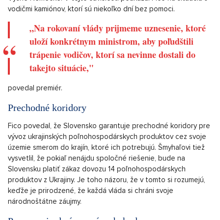
vodičmi kamiónov, ktorí sú niekoľko dní bez pomoci.
„Na rokovaní vlády prijmeme uznesenie, ktoré
uloží konkrétnym ministrom, aby poľudštili
trápenie vodičov, ktorí sa nevinne dostali do
takejto situácie,"
povedal premiér.
Prechodné koridory
Fico povedal, že Slovensko garantuje prechodné koridory pre
vývoz ukrajinských poľnohospodárskych produktov cez svoje
územie smerom do krajín, ktoré ich potrebujú. Šmyhaľovi tiež
vysvetlil, že pokiaľ nenájdu spoločné riešenie, bude na
Slovensku platiť zákaz dovozu 14 poľnohospodárskych
produktov z Ukrajiny. Je toho názoru, že v tomto si rozumejú,
keďže je prirodzené, že každá vláda si chráni svoje
národnoštátne záujmy.