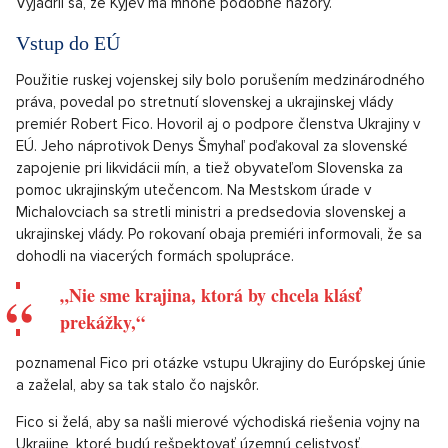
Vyjadril sa, že Kyjev má mnohé podobné názory.
Vstup do EÚ
Použitie ruskej vojenskej sily bolo porušením medzinárodného
práva, povedal po stretnutí slovenskej a ukrajinskej vlády
premiér Robert Fico. Hovoril aj o podpore členstva Ukrajiny v
EÚ. Jeho náprotivok Denys Šmyhaľ poďakoval za slovenské
zapojenie pri likvidácii mín, a tiež obyvateľom Slovenska za
pomoc ukrajinským utečencom. Na Mestskom úrade v
Michalovciach sa stretli ministri a predsedovia slovenskej a
ukrajinskej vlády. Po rokovaní obaja premiéri informovali, že sa
dohodli na viacerých formách spolupráce.
„Nie sme krajina, ktorá by chcela klásť
prekážky,“
poznamenal Fico pri otázke vstupu Ukrajiny do Európskej únie
a zaželal, aby sa tak stalo čo najskôr.
Fico si želá, aby sa našli mierové východiská riešenia vojny na
Ukrajine, ktoré budú rešpektovať územnú celistvosť,