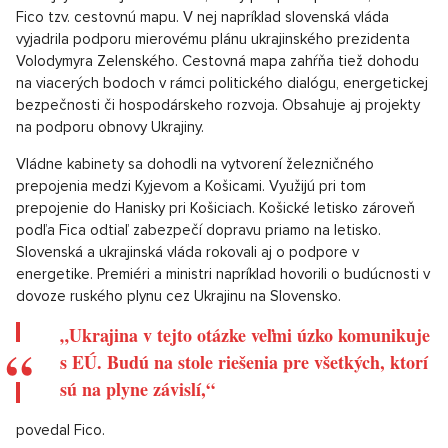
Fico tzv. cestovnú mapu. V nej napríklad slovenská vláda
vyjadrila podporu mierovému plánu ukrajinského prezidenta
Volodymyra Zelenského. Cestovná mapa zahŕňa tiež dohodu
na viacerých bodoch v rámci politického dialógu, energetickej
bezpečnosti či hospodárskeho rozvoja. Obsahuje aj projekty
na podporu obnovy Ukrajiny.
Vládne kabinety sa dohodli na vytvorení železničného
prepojenia medzi Kyjevom a Košicami. Využijú pri tom
prepojenie do Hanisky pri Košiciach. Košické letisko zároveň
podľa Fica odtiaľ zabezpečí dopravu priamo na letisko.
Slovenská a ukrajinská vláda rokovali aj o podpore v
energetike. Premiéri a ministri napríklad hovorili o budúcnosti v
dovoze ruského plynu cez Ukrajinu na Slovensko.
„Ukrajina v tejto otázke veľmi úzko komunikuje
s EÚ. Budú na stole riešenia pre všetkých, ktorí
sú na plyne závislí,“
povedal Fico.