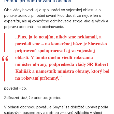
Pomoc pri odmínovaní a obchod
Obe vlády hovorili aj o spolupráci vo vojenskej oblasti a o
ponuke pomoci pri odmínovaní. Fico dodal, že nejde len o
expertízu, ale aj konkrétne odmínovacie stroje, ako aj výcvik a
prípravu personálu na odmínovanie.
„Plus, ja to netajím, nikdy sme neklamali, a
povedali sme – na komerčnej báze je Slovensko
pripravené spolupracovať aj vo vojenskej
oblasti. V tomto duchu viedli rokovania
minister obrany, podpredseda vlády SR Robert
Kaliňák a námestník ministra obrany, ktorý bol
na rokovaní prítomný,"
povedal Fico.
Zdôraznil tiež, že prioritou je mier.
V oblasti obchodu považuje Šmyhaľ za dôležité upraviť podľa
súčasných parametrov a potrieb zmluvnú základňu v rámci