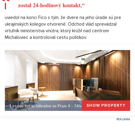
zostal 24-hodinový kontakt,“
uviedol na konci Fico s tým, že dvere na jeho úrade sú pre
ukrajinských kolegov otvorené. Odchod vlád sprevádzal
vrtuľník ministerstva vnútra, ktorý krúžil nad centrom
Michaloviec a kontroloval cestu politikov.
Luxusní byt se zahradou na Praze 8 - 346m, Praha 8
SHOW PROPERTY