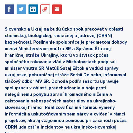
Slovensko a Ukrajina budú úzko spolupracovať v oblasti
chemickej, biologickej, radiačnej a jadrovej (CBRN)
bezpečnosti. Posilnenie spolupráce je predmetom dohody
medzi Ministerstvom vnútra SR a Správou Štátnej
hraničnej stráže Ukrajiny, ktorú vo štvrtok počas
spoločného rokovania vlád v Michalovciach podpísali
minister vnútra SR Matúš Šutaj Eštok a vedúci správy
ukrajinskej pohraničnej stráže Serhii Deineko, informoval
tlačový odbor MV SR. Dohoda podľa rezortu upravuje
spoluprácu v oblasti predchádzania a boja proti
nelegálnemu pohybu zbraní hromadného ničenia a
zaisťovania nebezpečných materiálov na ukrajinsko-
slovenskej hranici. Realizovať sa má formou výmeny
informácií a uskutočňovaním seminárov a cvičení v rámci
projektov, ako aj vzájomnou pomocou pri zásahoch počas
CBRN udalostí a incidentov na ukrajinsko-slovenskej