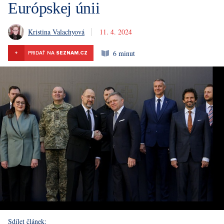
Európskej únii
Kristina Valachyová
11. 4. 2024
6 minut
+
PRIDAŤ NA
SEZNAM.CZ
Sdílet článek: