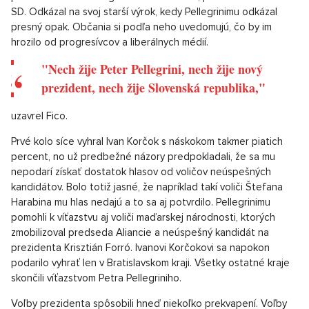
Luxusní dům na prodej, okolí Prahy - 298m, Okolí
SHOW PROPERTY
Prahy
uviedol.
„Budem chrániť národnoštátne záujmy
Slovenska, chrániť záujmy ľudí a podporovať
vládu v snahe zlepšovať život ľudí na
Slovensku,“
dodal Pellegrini.
"Takto sa to robí do psej matere,"
povedal Petrovi Pellegrinimu Robert Fico, predseda Smeru-
SD. Odkázal na svoj starší výrok, kedy Pellegrinimu odkázal
presný opak. Občania si podľa neho uvedomujú, čo by im
hrozilo od progresívcov a liberálnych médií.
"Nech žije Peter Pellegrini, nech žije nový
prezident, nech žije Slovenská republika,"