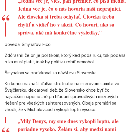
„Jedna vec je, vieš, pán premiér, čo píšu médiá.
Jedna vec je, čo o nás hovoria naši neprajníci.
Ale človeka si treba ochytať. Človeka treba
chytiť a vidieť ho v akcii. Čo hovorí, ako sa
správa, aké má konkrétne výsledky,"
povedal Šmyhaľovi Fico.
Zdôraznil, že on je politikom, ktorý keď podá ruku, tak podaná
ruka musí platiť, inak by politiku robiť nemohol.
Šmyhalovi sa poďakoval za návštevu Slovenska.
Ku koncu naznačil ďalšie stretnutie na mierovom samite vo
Švajčiarsku, deklaroval tiež, že Slovensko chce byť čo
najväčšmi nápomocné pri hľadaní spravodlivých mierových
riešení pre všetkých zainteresovaných. Obaja premiéri sa
zhodli, že v Michalovciach vykopli loptu vysoko.
„Milý Denys, my sme dnes vykopli loptu, ale
poriadne vysoko. Želám si, aby medzi nami