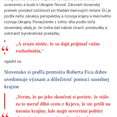
suverenitu a budú k Ukrajine férové. Zároveň slovenský
premiér ponúkol súčinnosť pri hľadaní mierových riešení. EÚ je
podľa neho zárukou perspektívy a rozvoja krajiny a mierového
rozvoja Ukrajiny. Ponaučením z tohto dňa podľa šéfa
slovenskej vlády je, že treba dať nabok strach, predsudky a
odstrániť byrokratické prekážky.
„A zrazu zistíte, že sa dajú prijímať vážne
rozhodnutia,"
vyjadril sa.
Slovensko si podľa premiéra Roberta Fica dobre
uvedomuje význam a dôležitosť pomoci susednej
krajine
„Verím, že po jeho skončení si poviete, že stálo
za to merať dlhú cestu z Kyjeva, že ste prišli na
územia krajiny, kde majú suverénni politici