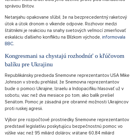
správou Britov.
Netanjahu opakovane sľúbil, že na bezprecedentný raketový
útok a útok dronom o víkende odpovie. Rozhovor medzi
štátnikmi je reakciou na snahy svetových veľmocí zmierňovať
eskaláciu ďalšieho konfliktu na Blízkom východe,
informovala
BBC
.
Kongresmani sa chystajú rozhodnúť o kľúčovom
balíku pre Ukrajinu
Republikánsky predseda Snemovne reprezentantov USA Mike
Johnson v stredu prehlásil, že Snemovna reprezentantov
bude o pomoci Ukrajine, Izraelu a Indopacifiku hlasovať už v
sobotu, viac než dva mesiace po tom, ako balík prešiel
Senátom. Pomoc je zásadná pre obranné možnosti Ukrajincov
proti ruskej agresii.
Výbor pre rozpočtové prostriedky Snemovne reprezentantov
predstavil legislatívu poskytujúcu bezpečnostnú pomoc vo
výške viac než 95 miliárd dolárov, vrátane 60,84 miliárd