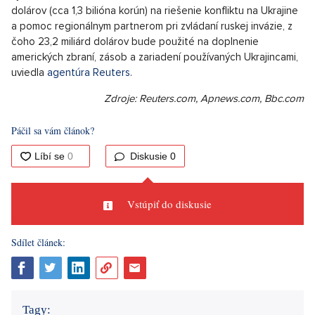
dolárov (cca 1,3 bilióna korún) na riešenie konfliktu na Ukrajine
a pomoc regionálnym partnerom pri zvládaní ruskej invázie, z
čoho 23,2 miliárd dolárov bude použité na doplnenie
amerických zbraní, zásob a zariadení používaných Ukrajincami,
uviedla
agentúra Reuters
.
Zdroje: Reuters.com, Apnews.com, Bbc.com
Páčil sa vám článok?
Diskusie
0
Vstúpiť do diskusie
Sdílet článek:
Tagy: