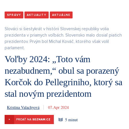
SPRÁVY
AKTUALITY
AKTUÁLNE
Slováci si šiestykrát v histórii Slovenskej republiky volia
prezidenta v priamych voľbách. Slovensko malo dosiaľ piatich
prezidentov. Prvým bol Michal Kováč, ktorého však volil
parlament.
Voľby 2024: „Toto vám
nezabudnem,“ obul sa porazený
Korčok do Pellegriniho, ktorý sa
stal novým prezidentom
Kristina Valachyová
7. 4. 2024
5 minut
+
PRIDAŤ NA
SEZNAM.CZ