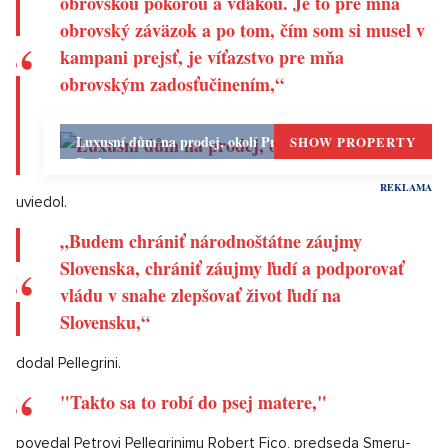
aký kedy dosiahol hociktorý kandidát v prvom či druhom kole
volieb od roku 1999, keď Rudolf Schuster v rozhodujúcom
súboji obdržal vyše 1,7 milióna hlasov. Len pre porovnanie
Ivanovi Gašparovičovi stačilo na triumf v roku 2004 len 1 079
592 hlasov. Volebný zisk Ivana Korčoka v tohtoročných
voľbách dosiahol pri sčítanosti 99,83 % 1 240 047 hlasov, čo
by mu v predošlých štyroch druhých kolách stačilo na
víťazstvo.
Pellegrini vo svojom prvom príhovore po triumfe vo voľbách
uviedol, že sa v ňom miešajú rôzne emócie.
„Slováci sa rozhodli, koho chcú mať za
prezidenta. Dnes pred vami predstupujem s
obrovskou pokorou a vďakou. Je to pre mňa
obrovský záväzok a po tom, čím som si musel v
kampani prejsť, je víťazstvo pre mňa
obrovským zadosťučinením,“