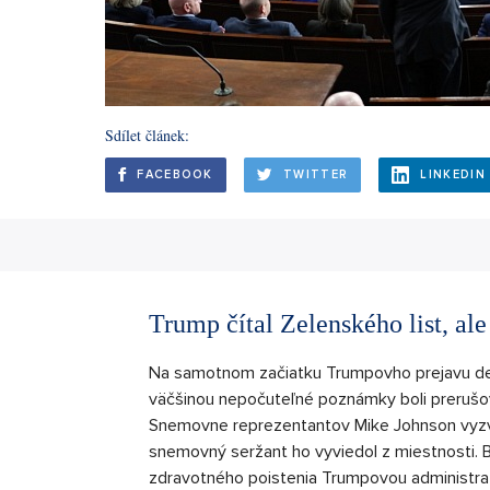
Sdílet článek:
FACEBOOK
TWITTER
LINKEDIN
Trump čítal Zelenského list, ale
Na samotnom začiatku Trumpovho prejavu dem
väčšinou nepočuteľné poznámky boli prerušo
Snemovne reprezentantov Mike Johnson vyzv
snemovný seržant ho vyviedol z miestnosti. B
zdravotného poistenia Trumpovou administrat