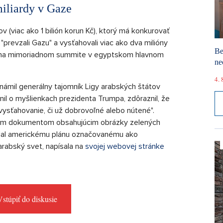
miliardy v Gaze
v (viac ako 1 bilión korun Kč), ktorý má konkurovať
revzali Gazu" a vysťahovali viac ako dva milióny
Be
elia na mimoriadnom summite v egyptskom hlavnom
ne
4. 
námil generálny tajomník Ligy arabských štátov
il o myšlienkach prezidenta Trumpa, zdôraznil, že
ysťahovanie, či už dobrovoľné alebo nútené".
vým dokumentom obsahujúcim obrázky zelených
dolal americkému plánu označovanému ako
 arabský svet, napísala na
svojej webovej stránke
stúpiť do diskusie