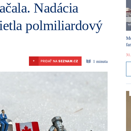
ačala. Nadácia
etla polmiliardový
Mó
fa
31.
1 minuta
+
PRIDAŤ NA
SEZNAM.CZ