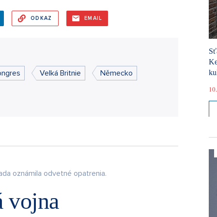
ODKAZ
EMAIL
Sť
Ke
ongres
Velká Britnie
Německo
ku
10.
ada oznámila odvetné opatrenia.
 vojna