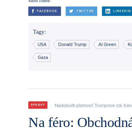
Sdílet článek:
FACEBOOK
TWITTER
LINKEDIN
Tagy:
USA
Donald Trump
Al Green
K
Gaza
Nadobudli platnosť Trumpove clá. Kan
SPRÁVY
Na féro: Obchodná