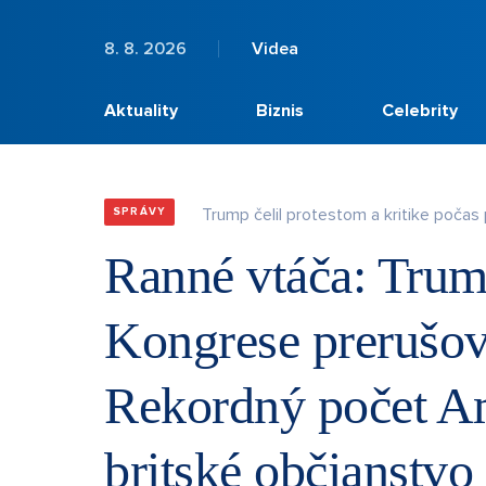
8. 8. 2026
Videa
Aktuality
Biznis
Celebrity
Trump čelil protestom a kritike počas
SPRÁVY
Ranné vtáča: Trum
Kongrese prerušova
Rekordný počet Am
britské občianstvo