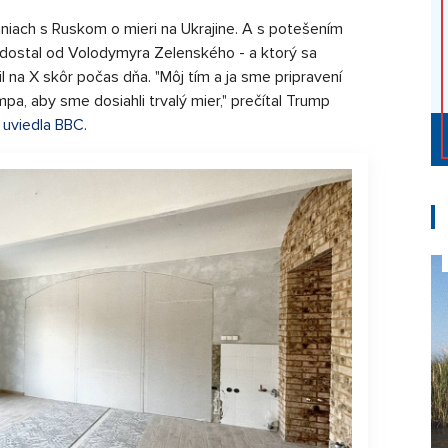
aniach s Ruskom o mieri na Ukrajine. A s potešením
ve dostal od Volodymyra Zelenského - a ktorý sa
il na X skôr počas dňa. "Môj tím a ja sme pripravení
a, aby sme dosiahli trvalý mier," prečítal Trump
,
uviedla BBC
.