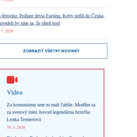
 férovku: Požiare drvia Európu. Keby prišli do Česka,
zvedeli by sme sa, že oheň horí
 7. 2026
ZOBRAZIŤ VŠETKY NOVINKY
Videa
Za komunizmu sme to mali ľahšie. Modlím sa
za svetový mier, hovorí legendárna herečka
Lenka Termerová
30. 3. 2026