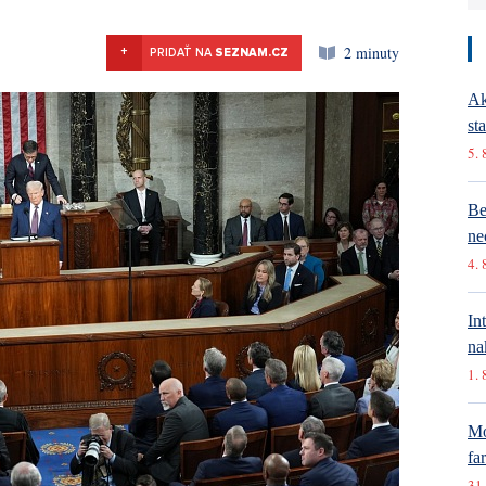
2 minuty
+
PRIDAŤ NA
SEZNAM.CZ
Ak
st
5. 
Be
ne
4. 
In
na
1. 
Mó
fa
31.