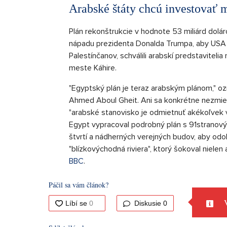
Arabské štáty chcú investovať 
Plán rekonštrukcie v hodnote 53 miliárd doláro
nápadu prezidenta Donalda Trumpa, aby USA "p
Palestínčanov, schválili arabskí predstavit
meste Káhire.
"Egyptský plán je teraz arabským plánom," oz
Ahmed Aboul Gheit. Ani sa konkrétne nezmien
"arabské stanovisko je odmietnuť akékoľvek v
Egypt vypracoval podrobný plán s 91strano
štvrtí a nádherných verejných budov, aby o
"blízkovýchodná riviera", ktorý šokoval nielen
BBC
.
Páčil sa vám článok?
V
Diskusie
0