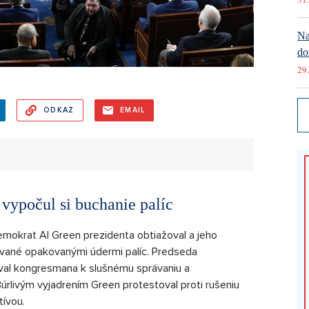
Na
do
29.
ODKAZ
EMAIL
 vypočul si buchanie palíc
okrat Al Green prezidenta obtiažoval a jeho
vané opakovanými údermi palíc. Predseda
al kongresmana k slušnému správaniu a
úrlivým vyjadrením Green protestoval proti rušeniu
ívou.