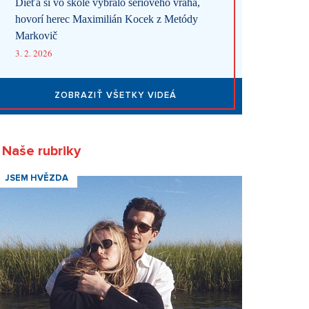
Dieťa si vo škole vybralo sériového vraha,
hovorí herec Maximilián Kocek z Metódy
Markovič
3. 2. 2026
ZOBRAZIŤ VŠETKY VIDEÁ
Naše rubriky
JSEM HVĚZDA