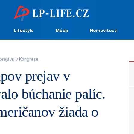
Lifestyle
Móda
Nemovitosti
 prejavu v Kongrese.
pov prejav v
lo búchanie palíc.
eričanov žiada o