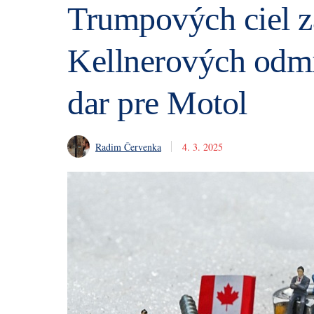
Trumpových ciel z
Kellnerových odmi
dar pre Motol
Radim Červenka
4. 3. 2025