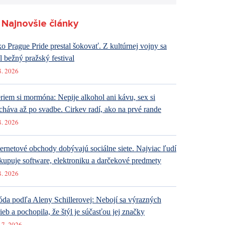
Najnovšie články
o Prague Pride prestal šokovať. Z kultúrnej vojny sa
al bežný pražský festival
8. 2026
riem si mormóna: Nepije alkohol ani kávu, sex si
cháva až po svadbe. Cirkev radí, ako na prvé rande
8. 2026
ternetové obchody dobývajú sociálne siete. Najviac ľudí
kupuje software, elektroniku a darčekové predmety
8. 2026
da podľa Aleny Schillerovej: Nebojí sa výrazných
rieb a pochopila, že štýl je súčasťou jej značky
 7. 2026