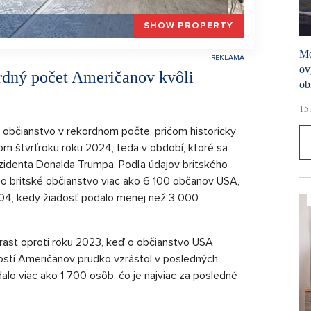
SHOW PROPERTY
Mó
ov
ordný počet Američanov kvôli
ob
15.
é občianstvo v rekordnom počte, pričom historicky
om štvrťroku roku 2024, teda v období, ktoré sa
identa Donalda Trumpa. Podľa údajov britského
 o britské občianstvo viac ako 6 100 občanov USA,
004, kedy žiadosť podalo menej než 3 000
árast oproti roku 2023, keď o občianstvo USA
ostí Američanov prudko vzrástol v posledných
lo viac ako 1 700 osôb, čo je najviac za posledné