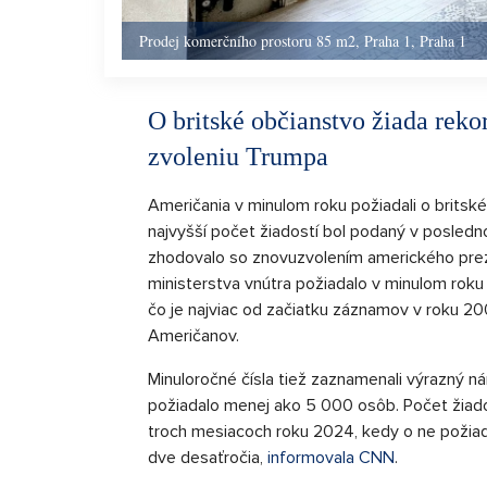
Prodej komerčního prostoru 85 m2, Praha 1, Praha 1
O britské občianstvo žiada rek
zvoleniu Trumpa
Američania v minulom roku požiadali o britsk
najvyšší počet žiadostí bol podaný v posledn
zhodovalo so znovuzvolením amerického prez
ministerstva vnútra požiadalo v minulom roku
čo je najviac od začiatku záznamov v roku 2
Američanov.
Minuloročné čísla tiež zaznamenali výrazný n
požiadalo menej ako 5 000 osôb. Počet žiad
troch mesiacoch roku 2024, kedy o ne požiada
dve desaťročia,
informovala CNN
.