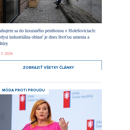
ahujem sa do luxusného penthousu v Holešoviciach:
dysi industriálna oblasť je dnes štvrťou umenia a
ltúry
 3. 2026
ZOBRAZIŤ VŠETKY ČLÁNKY
MÓDA PROTI PROUDU