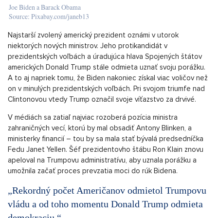
Joe Biden a Barack Obama
Source: Pixabay.com/janeb13
Najstarší zvolený americký prezident oznámi v utorok
niektorých nových ministrov. Jeho protikandidát v
prezidentských voľbách a úradujúca hlava Spojených štátov
amerických Donald Trump stále odmieta uznať svoju porážku.
A to aj napriek tomu, že Biden nakoniec získal viac voličov než
on v minulých prezidentských voľbách. Pri svojom triumfe nad
Clintonovou vtedy Trump označil svoje víťazstvo za drvivé.
V médiách sa zatiaľ najviac rozoberá pozícia ministra
zahraničných vecí, ktorú by mal obsadiť Antony Blinken, a
ministerky financií – tou by sa mala stať bývalá predsedníčka
Fedu Janet Yellen. Šéf prezidentovho štábu Ron Klain znovu
apeloval na Trumpovu administratívu, aby uznala porážku a
umožnila začať proces prevzatia moci do rúk Bidena.
„Rekordný počet Američanov odmietol Trumpovu
vládu a od toho momentu Donald Trump odmieta
demokraciu,“