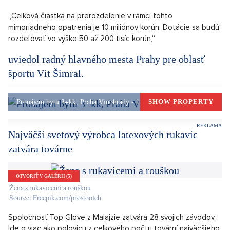
OTVORIŤ V GALÉRII (5)
Sportovci na fotbalovém hřišti
Source: Pixabay.com/phillipkofler
Rada hl. m. Prahy odsúhlasila poskytnutie individuálnych
neinvestičných účelových dotácií. Dosiahnuť by na ne mali
športové zariadenia s vysokou energetickou náročnosťou,
ktoré majú značné prevádzkové straty v súvislosti s
opatreniami proti šíreniu nákazy ochorenia COVID-19. Dotácia
bude účelovo viazaná na pokrytie nákladov spojených s
prevádzkou športového zariadenia od júla do decembra tohto
roka.
„Celková čiastka na prerozdelenie v rámci tohto
mimoriadneho opatrenia je 10 miliónov korún. Dotácie sa budú
rozdeľovať vo výške 50 až 200 tisíc korún,“
uviedol radný hlavného mesta Prahy pre oblasť
športu Vít Šimral.