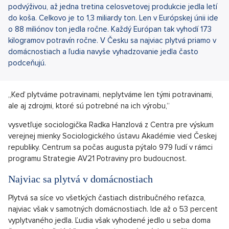
podvýživou, až jedna tretina celosvetovej produkcie jedla letí
do koša. Celkovo je to 1,3 miliardy ton. Len v Európskej únii ide
o 88 miliónov ton jedla ročne. Každý Európan tak vyhodí 173
kilogramov potravín ročne. V Česku sa najviac plytvá priamo v
domácnostiach a ľudia navyše vyhadzovanie jedla často
podceňujú.
„Keď plytváme potravinami, neplytváme len tými potravinami,
ale aj zdrojmi, ktoré sú potrebné na ich výrobu,“
vysvetľuje sociologička Radka Hanzlová z Centra pre výskum
verejnej mienky Sociologického ústavu Akadémie vied Českej
republiky. Centrum sa počas augusta pýtalo 979 ľudí v rámci
programu Strategie AV21 Potraviny pro budoucnost.
Najviac sa plytvá v domácnostiach
Plytvá sa síce vo všetkých častiach distribučného reťazca,
najviac však v samotných domácnostiach. Ide až o 53 percent
vyplytvaného jedla. Ľudia však vyhodené jedlo u seba doma