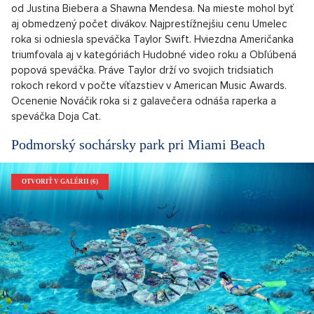
od Justina Biebera a Shawna Mendesa. Na mieste mohol byť
aj obmedzený počet divákov. Najprestížnejšiu cenu Umelec
roka si odniesla speváčka Taylor Swift. Hviezdna Američanka
triumfovala aj v kategóriách Hudobné video roku a Obľúbená
popová speváčka. Práve Taylor drží vo svojich tridsiatich
rokoch rekord v počte víťazstiev v American Music Awards.
Ocenenie Nováčik roka si z galavečera odnáša raperka a
speváčka Doja Cat.
Podmorský sochársky park pri Miami Beach
OTVORIŤ V GALÉRII (6)