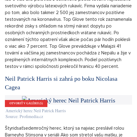
Pronájem bytu 3+kk, Praha Vinohrady - 156, Praha 3
SHOW PROPERTY
Najväčší svetový výrobca latexových rukavíc
zatvára továrne
OTVORIŤ V GALÉRII (5)
Žena s rukavicemi a rouškou
Source: Freepik.com/prostooleh
Spoločnosť Top Glove z Malajzie zatvára 28 svojich závodov.
Ide o viac ako polovicu z celkového počtu tovární najväčšieho
svetového výrobcu latexových rukavíc. Firma vydala nariadenie
po tom, ako bolo takmer 2 500 jej zamestnancov pozitívne
testovaných na koronavírus. Top Glove tento rok zaznamenala
rekordné zisky s ohľadom na strmý nárast dopytu po
osobných ochranných prostriedkoch vrátane rukavíc. Po
oznámení týchto opatrení však akcie počas pár hodín poklesli
o viac ako 7 percent. Top Glove prevádzkuje v Malajzii 41
tovární a väčšina jej zamestnancov pochádza z Nepálu a žije v