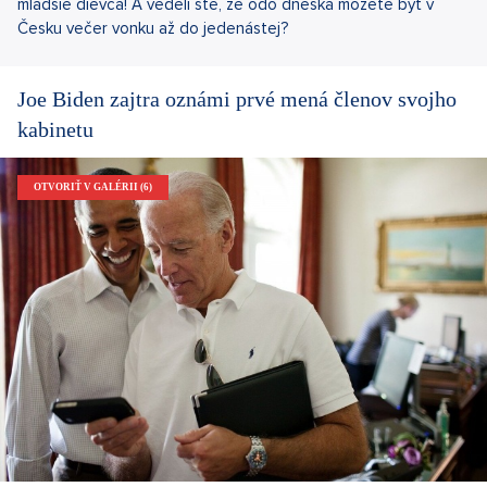
mladšie dievča! A vedeli ste, že odo dneška môžete byť v
Česku večer vonku až do jedenástej?
Joe Biden zajtra oznámi prvé mená členov svojho
kabinetu
OTVORIŤ V GALÉRII (6)