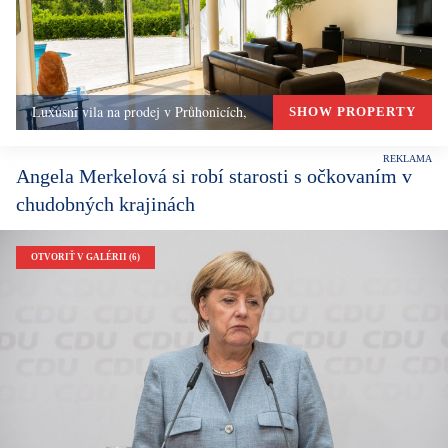
Luxusní vila na prodej v Průhonicích,
SHOW PROPERTY
Angela Merkelová si robí starosti s očkovaním v
chudobných krajinách
OTVORIŤ V GALÉRII (6)