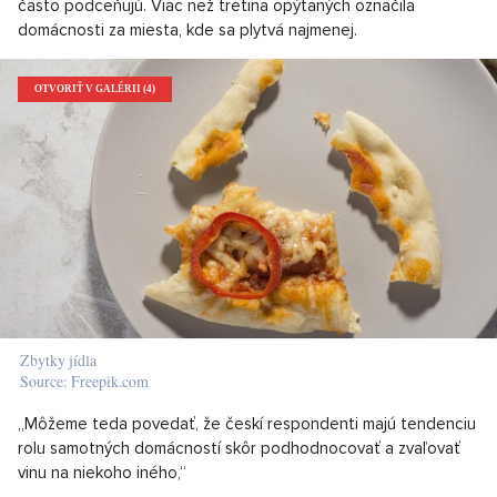
často podceňujú. Viac než tretina opýtaných označila
domácnosti za miesta, kde sa plytvá najmenej.
OTVORIŤ V GALÉRII (4)
Zbytky jídla
Source: Freepik.com
„Môžeme teda povedať, že českí respondenti majú tendenciu
rolu samotných domácností skôr podhodnocovať a zvaľovať
vinu na niekoho iného,“