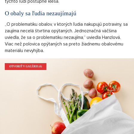
týchto ľudí postupne klesá.
O obaly sa ľudia nezaujímajú
„O problematiku obalov, v ktorých ľudia nakupujú potraviny, sa
zaujíma necelá štvrtina opýtaných. Jednoznačná väčšina
uviedla, že sa o problematiku nezaujíma,“ uviedla Hanzlová.
Viac než polovica opýtaných sa preto žiadnemu obalovému
materiálu nevyhýba.
OTVORIŤ V GALÉRII (4)