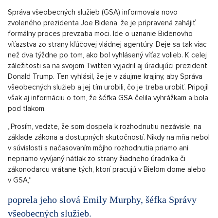
Zdá sa, že si úradujúci americký prezident Donald Trump
začína uvedomovať svoju porážku. V Mercedese naopak veria,
že budú so svojím novým vozidlom Mercedes-Maybach Triedy
S oslavovať veľké víťazstvo. A vedeli ste, že sa natáča film, v
ktorom hrá Nicolas Cage sám seba?
Výmena v Bielom dome sa začala
OTVORIŤ V GALÉRII (5)
Bílý dům ve Washingtonu
Source: Unsplash.com/tabrez_syed
Správa všeobecných služieb (GSA) informovala novo
zvoleného prezidenta Joe Bidena, že je pripravená zahájiť
formálny proces prevzatia moci. Ide o uznanie Bidenovho
víťazstva zo strany kľúčovej vládnej agentúry. Deje sa tak viac
než dva týždne po tom, ako bol vyhlásený víťaz volieb. K celej
záležitosti sa na svojom Twitteri vyjadril aj úradujúci prezident
Donald Trump. Ten vyhlásil, že je v záujme krajiny, aby Správa
všeobecných služieb a jej tím urobili, čo je treba urobiť. Pripojil