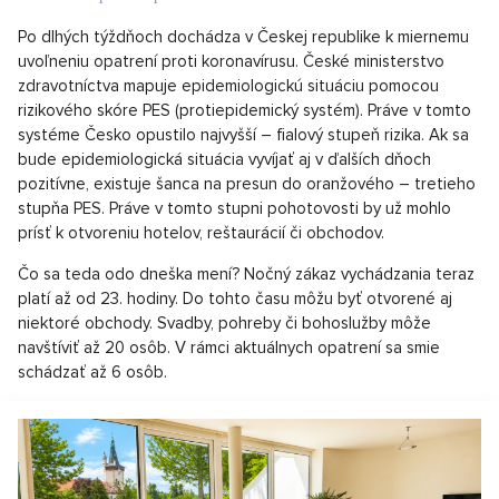
Po dlhých týždňoch dochádza v Českej republike k miernemu
uvoľneniu opatrení proti koronavírusu. České ministerstvo
zdravotníctva mapuje epidemiologickú situáciu pomocou
rizikového skóre PES (protiepidemický systém). Práve v tomto
systéme Česko opustilo najvyšší – fialový stupeň rizika. Ak sa
bude epidemiologická situácia vyvíjať aj v ďalších dňoch
pozitívne, existuje šanca na presun do oranžového – tretieho
stupňa PES. Práve v tomto stupni pohotovosti by už mohlo
prísť k otvoreniu hotelov, reštaurácií či obchodov.
Čo sa teda odo dneška mení? Nočný zákaz vychádzania teraz
platí až od 23. hodiny. Do tohto času môžu byť otvorené aj
niektoré obchody. Svadby, pohreby či bohoslužby môže
navštíviť až 20 osôb. V rámci aktuálnych opatrení sa smie
schádzať až 6 osôb.