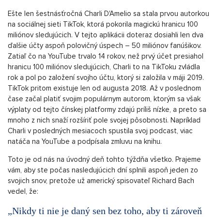
Ešte len šestnásťročná Charli D'Amelio sa stala prvou autorkou
na sociálnej sieti TikTok, ktorá pokorila magickú hranicu 100
miliónov sledujúcich. V tejto aplikácii doteraz dosiahli len dva
ďalšie účty aspoň polovičný úspech – 50 miliónov fanúšikov.
Zatiaľ čo na YouTube trvalo 14 rokov, než prvý účet presiahol
hranicu 100 miliónov sledujúcich, Charli to na TikToku zvládla
rok a pol po založení svojho účtu, ktorý si založila v máji 2019.
TikTok pritom existuje len od augusta 2018. Až v poslednom
čase začal platiť svojim populárnym autorom, ktorým sa však
výplaty od tejto čínskej platformy zdajú príliš nízke, a preto sa
mnoho z nich snaží rozšíriť pole svojej pôsobnosti. Napríklad
Charli v posledných mesiacoch spustila svoj podcast, viac
natáča na YouTube a podpísala zmluvu na knihu.
Toto je od nás na úvodný deň tohto týždňa všetko. Prajeme
vám, aby ste počas nasledujúcich dní splnili aspoň jeden zo
svojich snov, pretože už americký spisovateľ Richard Bach
vedel, že:
„Nikdy ti nie je daný sen bez toho, aby ti zároveň