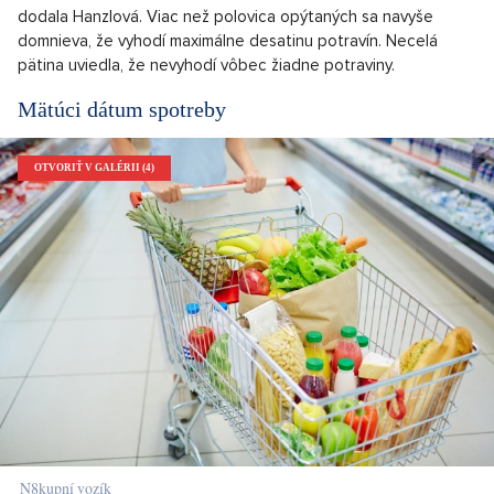
dodala Hanzlová. Viac než polovica opýtaných sa navyše
domnieva, že vyhodí maximálne desatinu potravín. Necelá
pätina uviedla, že nevyhodí vôbec žiadne potraviny.
Mätúci dátum spotreby
OTVORIŤ V GALÉRII (4)
N8kupní vozík