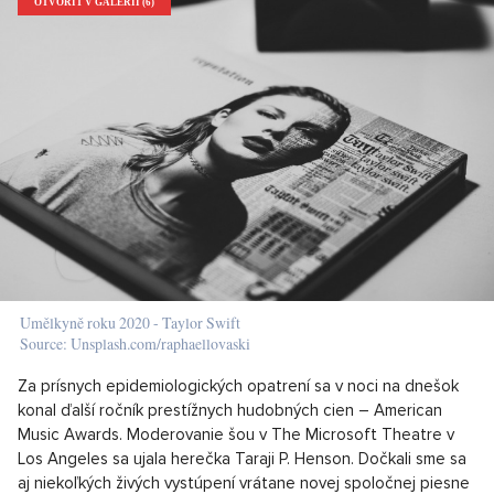
OTVORIŤ V GALÉRII (6)
Umělkyně roku 2020 - Taylor Swift
Source: Unsplash.com/raphaellovaski
Za prísnych epidemiologických opatrení sa v noci na dnešok
konal ďalší ročník prestížnych hudobných cien – American
Music Awards. Moderovanie šou v The Microsoft Theatre v
Los Angeles sa ujala herečka Taraji P. Henson. Dočkali sme sa
aj niekoľkých živých vystúpení vrátane novej spoločnej piesne