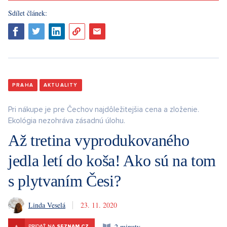
Sdílet článek:
PRAHA
AKTUALITY
Pri nákupe je pre Čechov najdôležitejšia cena a zloženie.
Ekológia nezohráva zásadnú úlohu.
Až tretina vyprodukovaného
jedla letí do koša! Ako sú na tom
s plytvaním Česi?
Linda Veselá
23. 11. 2020
2 minuty
+
PRIDAŤ NA
SEZNAM.CZ