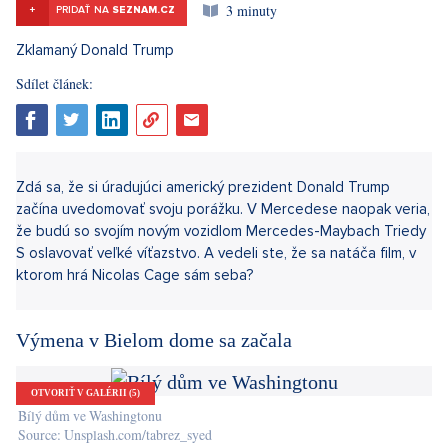
3 minuty
+
PRIDAŤ NA
SEZNAM.CZ
Sdílet článek: