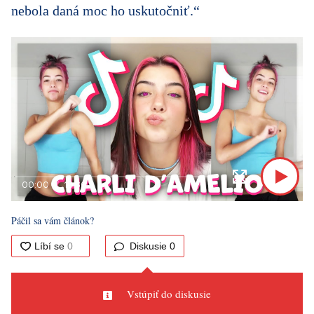
nebola daná moc ho uskutočniť.“
00:00
10:30
Páčil sa vám článok?
Diskusie
0
Vstúpiť do diskusie