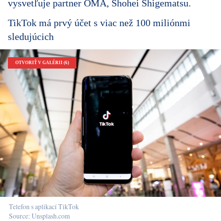
vysvetľuje partner OMA, Shohei Shigematsu.
TikTok má prvý účet s viac než 100 miliónmi
sledujúcich
OTVORIŤ V GALÉRII (6)
Telefon s aplikací TikTok
Source: Unsplash.com