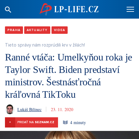
PRAHA
AKTUALITY
VIDEA
Tieto správy nám rozprúdili krv v žilách!
Ranné vtáča: Umelkyňou roka je
Taylor Swift. Biden predstaví
ministrov. Šestnásťročná
kráľovná TikToku
Lukáš Bilinec
23. 11. 2020
4 minuty
+
PRIDAŤ NA
SEZNAM.CZ