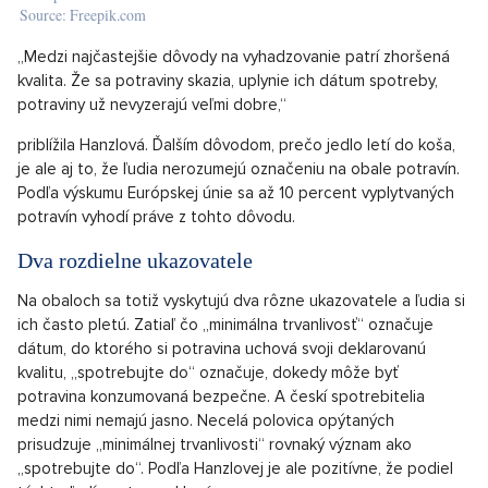
Source: Freepik.com
„Medzi najčastejšie dôvody na vyhadzovanie patrí zhoršená
kvalita. Že sa potraviny skazia, uplynie ich dátum spotreby,
potraviny už nevyzerajú veľmi dobre,“
priblížila Hanzlová. Ďalším dôvodom, prečo jedlo letí do koša,
je ale aj to, že ľudia nerozumejú označeniu na obale potravín.
Podľa výskumu Európskej únie sa až 10 percent vyplytvaných
potravín vyhodí práve z tohto dôvodu.
Dva rozdielne ukazovatele
Na obaloch sa totiž vyskytujú dva rôzne ukazovatele a ľudia si
ich často pletú. Zatiaľ čo „minimálna trvanlivosť“ označuje
dátum, do ktorého si potravina uchová svoji deklarovanú
kvalitu, „spotrebujte do“ označuje, dokedy môže byť
potravina konzumovaná bezpečne. A českí spotrebitelia
medzi nimi nemajú jasno. Necelá polovica opýtaných
prisudzuje „minimálnej trvanlivosti“ rovnaký význam ako
„spotrebujte do“. Podľa Hanzlovej je ale pozitívne, že podiel