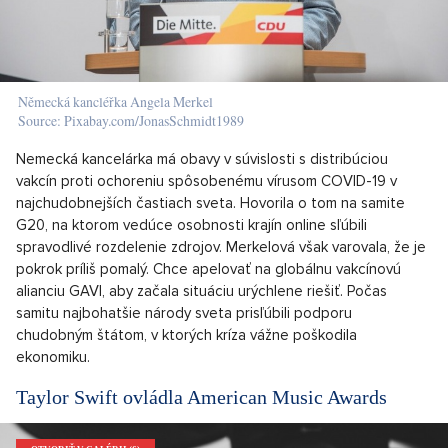
Německá kancléřka Angela Merkel
Source: Pixabay.com/JonasSchmidt1989
Nemecká kancelárka má obavy v súvislosti s distribúciou
vakcín proti ochoreniu spôsobenému vírusom COVID-19 v
najchudobnejších častiach sveta. Hovorila o tom na samite
G20, na ktorom vedúce osobnosti krajín online sľúbili
spravodlivé rozdelenie zdrojov. Merkelová však varovala, že je
pokrok príliš pomalý. Chce apelovať na globálnu vakcínovú
alianciu GAVI, aby začala situáciu urýchlene riešiť. Počas
samitu najbohatšie národy sveta prisľúbili podporu
chudobným štátom, v ktorých kríza vážne poškodila
ekonomiku.
Taylor Swift ovládla American Music Awards