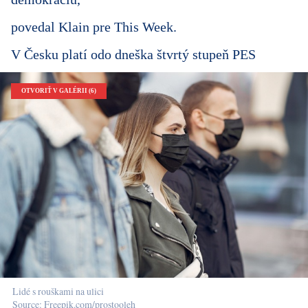
povedal Klain pre This Week.
V Česku platí odo dneška štvrtý stupeň PES
OTVORIŤ V GALÉRII (6)
Lidé s rouškami na ulici
Source: Freepik.com/prostooleh