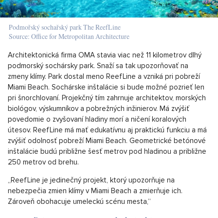
Podmořský sochařský park The ReefLine
Source: Office for Metropolitan Architecture
Architektonická firma OMA stavia viac než 11 kilometrov dlhý
podmorský sochársky park. Snaží sa tak upozorňovať na
zmeny klímy. Park dostal meno ReefLine a vzniká pri pobreží
Miami Beach. Sochárske inštalácie si bude možné pozrieť len
pri šnorchlovaní. Projekčný tím zahrnuje architektov, morských
biológov, výskumníkov a pobrežných inžinierov. Má zvýšiť
povedomie o zvyšovaní hladiny morí a ničení koralových
útesov. ReefLine má mať edukatívnu aj praktickú funkciu a má
zvýšiť odolnosť pobreží Miami Beach. Geometrické betónové
inštalácie budú približne šesť metrov pod hladinou a približne
250 metrov od brehu.
„ReefLine je jedinečný projekt, ktorý upozorňuje na
nebezpečia zmien klímy v Miami Beach a zmierňuje ich.
Zároveň obohacuje umeleckú scénu mesta,“