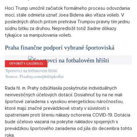
však aj informáciu o tom, že šéfka GSA čelila vyhrážkam a bola
pod tlakom.
„Prosím, vedzte, že som dospela k rozhodnutiu nezávisle, na
základe zákona a dostupných skutočností. Nikdy na mňa nebol
v súvislosti s načasovaním môjho rozhodnutia priamo ani
nepriamo vyvíjaný nátlak zo strany žiadneho úradníka či
zákonodarcu vrátane tých, ktorí pracujú v Bielom dome alebo
v GSA,“
poprela jeho slová Emily Murphy, šéfka Správy
všeobecných služieb.
Hoci Trump umožnil začiatok formálneho procesu odovzdania
moci, stále odmieta uznať Joea Bidena ako víťaza volieb. V
posledných dňoch pritom prehráva Trumpov právny tím jednu
súdnu bitku za druhou. Nepredložil totiž žiadne dôkazy
týkajúce sa manipulovania volieb.
Praha finančne podporí vybrané športoviská