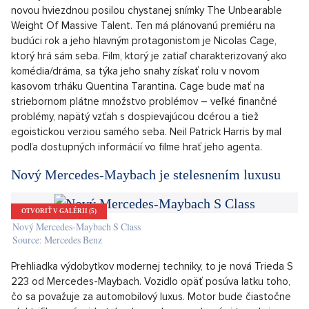
preplnených internátnych komplexoch. Podiel pozitívnych
testov v rámci spoločnosti prekročil hranicu 40 percent.
Neil Patrick Harris si zahrá po boku Nicolasa
Cagea
OTVORIŤ V GALÉRII (5)
Americký herec Neil Patrick Harris
Source: Profimedia.cz
Štyridsaťsedemročný herec, ktorý sa najviac preslávil rolou
Barneyho Stinsona v seriáli Ako som stretol vašu matku, je
novou hviezdnou posilou chystanej snímky The Unbearable
Weight Of Massive Talent. Ten má plánovanú premiéru na
budúci rok a jeho hlavným protagonistom je Nicolas Cage,
ktorý hrá sám seba. Film, ktorý je zatiaľ charakterizovaný ako
komédia/dráma, sa týka jeho snahy získať rolu v novom
kasovom trháku Quentina Tarantina. Cage bude mať na
striebornom plátne množstvo problémov – veľké finančné
problémy, napätý vzťah s dospievajúcou dcérou a tiež
egoistickou verziou samého seba. Neil Patrick Harris by mal