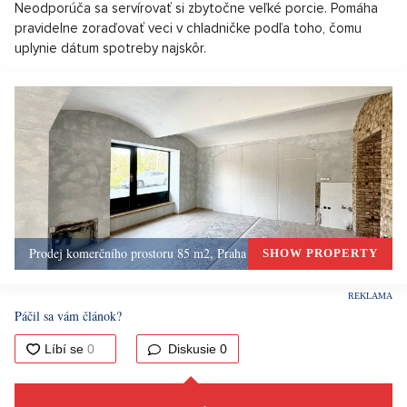
Neodporúča sa servírovať si zbytočne veľké porcie. Pomáha
pravidelne zoraďovať veci v chladničke podľa toho, čomu
uplynie dátum spotreby najskôr.
Prodej komerčního prostoru 85 m2, Praha 1, Praha 1
SHOW PROPERTY
Páčil sa vám článok?
Diskusie
0