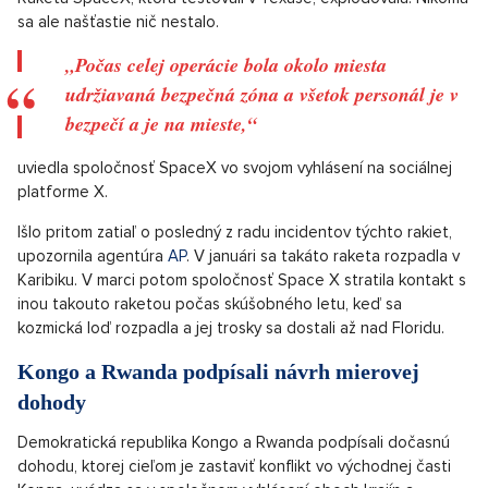
sa ale našťastie nič nestalo.
„Počas celej operácie bola okolo miesta
udržiavaná bezpečná zóna a všetok personál je v
bezpečí a je na mieste,“
uviedla spoločnosť SpaceX vo svojom vyhlásení na sociálnej
platforme X.
Išlo pritom zatiaľ o posledný z radu incidentov týchto rakiet,
upozornila agentúra
AP
. V januári sa takáto raketa rozpadla v
Karibiku. V marci potom spoločnosť Space X stratila kontakt s
inou takouto raketou počas skúšobného letu, keď sa
kozmická loď rozpadla a jej trosky sa dostali až nad Floridu.
Kongo a Rwanda podpísali návrh mierovej
dohody
Demokratická republika Kongo a Rwanda podpísali dočasnú
dohodu, ktorej cieľom je zastaviť konflikt vo východnej časti