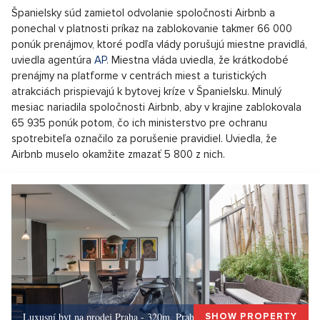
Španielsky súd zamietol odvolanie spoločnosti Airbnb a
ponechal v platnosti príkaz na zablokovanie takmer 66 000
ponúk prenájmov, ktoré podľa vlády porušujú miestne pravidlá,
uviedla agentúra
AP
. Miestna vláda uviedla, že krátkodobé
prenájmy na platforme v centrách miest a turistických
atrakciách prispievajú k bytovej kríze v Španielsku. Minulý
mesiac nariadila spoločnosti Airbnb, aby v krajine zablokovala
65 935 ponúk potom, čo ich ministerstvo pre ochranu
spotrebiteľa označilo za porušenie pravidiel. Uviedla, že
Airbnb muselo okamžite zmazať 5 800 z nich.
Luxusní byt na prodej Praha - 320m, Praha 5
SHOW PROPERTY