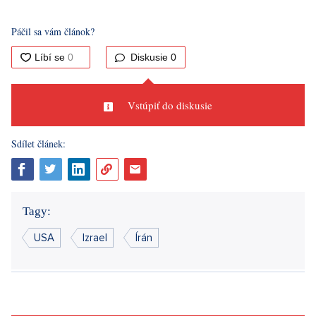
ho účastnia po celú dobu. Princ William sa teda dostihu
zúčastnil bez svojej manželky. Kate sa od minulého jesene,
keď oznámila, že dokončila chemoterapiu a vráti sa do práce,
postupne vracia k verejným povinnostiam. Vtedy uviedla, že jej
cesta k úplnému uzdraveniu bude ale dlhá a že „bude bráť
každý deň tak, ako príde“, uviedla agentúra
AP
.
Zdroje:
Ceskenoviny.cz
,
CNN
,
AP
Páčil sa vám článok?
Diskusie
0
Vstúpiť do diskusie