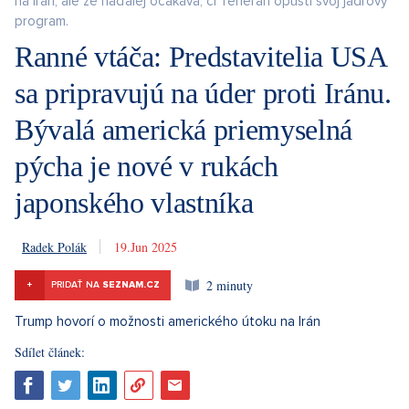
na Irán, ale že naďalej očakáva, či Teherán opustí svoj jadrový
program.
Ranné vtáča: Predstavitelia USA
sa pripravujú na úder proti Iránu.
Bývalá americká priemyselná
pýcha je nové v rukách
japonského vlastníka
Radek Polák
19. 6. 2025
2 minuty
+
PRIDAŤ NA
SEZNAM.CZ