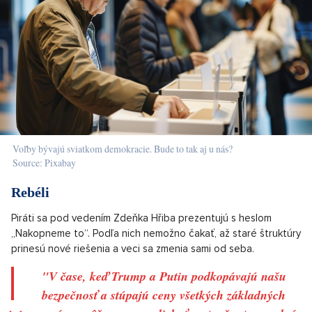
Voľby bývajú sviatkom demokracie. Bude to tak aj u nás?
Source: Pixabay
Rebéli
Piráti sa pod vedením Zdeňka Hřiba prezentujú s heslom
„Nakopneme to“. Podľa nich nemožno čakať, až staré štruktúry
prinesú nové riešenia a veci sa zmenia sami od seba.
"V čase, keď Trump a Putin podkopávajú našu
bezpečnosť a stúpajú ceny všetkých základných