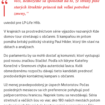
vecí, nemôžeme sa spoliehať na to, že strany plné
starých štruktúr prinesú tak veľmi potrebné
zmeny,"
uviedol pre LP-Life Hřib.
V krajinách sa prostredníctvom série výjazdov nazvaných Kde
domov tour stretávajú s občanmi. S kampaňou im pritom
pomáha britský politický stratég Paul Hilder, ktorý tím staví na
dátach a analýzach.
Do parlamentu by sa mohli dostať aj komunisti, ktorí vystupujú
pod novou značkou Stačilo!. Podľa ich lídryne Kateřiny
Konečné v Snemovni chýba autentická ľavica. Kvôli
obmedzenému rozpočtu dávajú tieto kandidáti prednosť
predovšetkým kontaktnej kampani s občanmi.
Už menej pravdepodobný je úspech Motoristov. Počas
posledných mesiacov sa ich preferencie pohybujú pod
päťpercentnou hranicou. Napriek tomu sa nevzdávajú. Séria
stretnutí a väčších šou vo viac ako 180 našich mestách potom