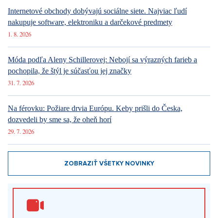
Luxusné bývanie v Prahe – Novinky v ponuke
Najnovšie články
Ako Prague Pride prestal šokovať. Z kultúrnej vojny sa stal bežný
pražský festival
5. 8. 2026
Beriem si mormóna: Nepije alkohol ani kávu, sex si necháva až
po svadbe. Cirkev radí, ako na prvé rande
4. 8. 2026
Internetové obchody dobývajú sociálne siete. Najviac ľudí
nakupuje software, elektroniku a darčekové predmety
1. 8. 2026
Móda podľa Aleny Schillerovej: Nebojí sa výrazných farieb a
pochopila, že štýl je súčasťou jej značky