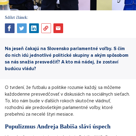
Sdílet článek:
Na jeseň čakajú na Slovensko parlamentné voľby. S čím
do nich idú jednotlivé politické skupiny a akým spôsobom
sa nás snažia presvedčiť? A kto má nádej, že zostaví
budúcu vládu?
O tvrdení, že futbalu a politike rozumie každý, sa môžeme
každodenne presvedčovať v diskusiách na sociálnych sieťach.
To, kto nám bude v ďalších rokoch skutočne vládnuť,
rozhodnú ale predovšetkým parlamentné voľby, ktoré
prebehnú za necelé štyri mesiace.
Populizmus Andreja Babiša slávi úspech