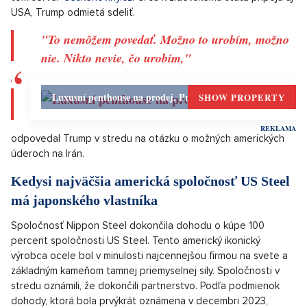
Spojené štáty špekulujú o útoku na Irán
Vysokí predstavitelia Spojených štátov sa pripravujú na možný
americký úder proti Iránu v nadchádzajúcich dňoch. Americký
prezident Donald Trump v stredu odmietol sdeliť, či sa USA
pripoja k Izraelu v útokoch na islamskú republiku. Izrael útočí
na ciele v Iráne od piatku minulého týždňa, zdôvodňuje to
snahou zabrániť Teheránu vyrobiť jadrovú bombu. Informoval o
tom server
Ceskenoviny.cz
. Či sa k židovskému štátu pripoja aj
USA, Trump odmietá sdeliť.
"To nemôžem povedať. Možno to urobím, možno
nie. Nikto nevie, čo urobím,"
Luxusní penthouse na prodej, Praha 6 - 226m, Praha 6
SHOW PROPERTY