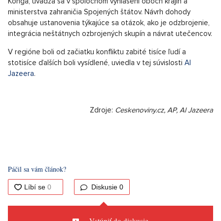
Konga, uvádza sa v spoločnom vyhlásení oboch krajín a
ministerstva zahraničia Spojených štátov. Návrh dohody
obsahuje ustanovenia týkajúce sa otázok, ako je odzbrojenie,
integrácia neštátnych ozbrojených skupín a návrat utečencov.
V regióne boli od začiatku konfliktu zabité tisíce ľudí a
stotisíce ďalších boli vysídlené, uviedla v tej súvislosti
Al
Jazeera
.
Zdroje:
Ceskenoviny.cz, AP, Al Jazeera
Páčil sa vám článok?
Diskusie
0
Vstúpiť do diskusie