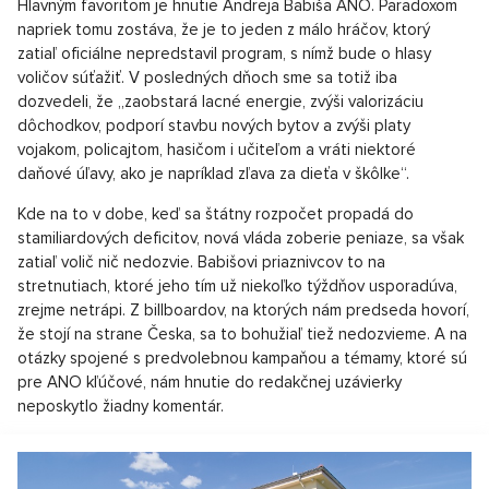
Hlavným favoritom je hnutie Andreja Babiša ANO. Paradoxom
napriek tomu zostáva, že je to jeden z málo hráčov, ktorý
zatiaľ oficiálne nepredstavil program, s nímž bude o hlasy
voličov súťažiť. V posledných dňoch sme sa totiž iba
dozvedeli, že „zaobstará lacné energie, zvýši valorizáciu
dôchodkov, podporí stavbu nových bytov a zvýši platy
vojakom, policajtom, hasičom i učiteľom a vráti niektoré
daňové úľavy, ako je napríklad zľava za dieťa v škôlke“.
Kde na to v dobe, keď sa štátny rozpočet propadá do
stamiliardových deficitov, nová vláda zoberie peniaze, sa však
zatiaľ volič nič nedozvie. Babišovi priaznivcov to na
stretnutiach, ktoré jeho tím už niekoľko týždňov usporadúva,
zrejme netrápi. Z billboardov, na ktorých nám predseda hovorí,
že stojí na strane Česka, sa to bohužiaľ tiež nedozvieme. A na
otázky spojené s predvolebnou kampaňou a témamy, ktoré sú
pre ANO kľúčové, nám hnutie do redakčnej uzávierky
neposkytlo žiadny komentár.