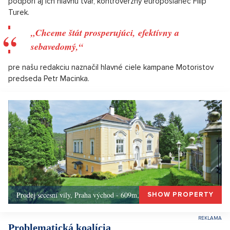
podporí aj ich hlavnú tvár, kontroverzný europoslanec Filip
Turek.
„Chceme štát prosperujúci, efektívny a
sebavedomý,“
pre našu redakciu naznačil hlavné ciele kampane Motoristov
predseda Petr Macinka.
Prodej secesní vily, Praha východ - 609m, Okolí Prahy
SHOW PROPERTY
Problematická koalícia