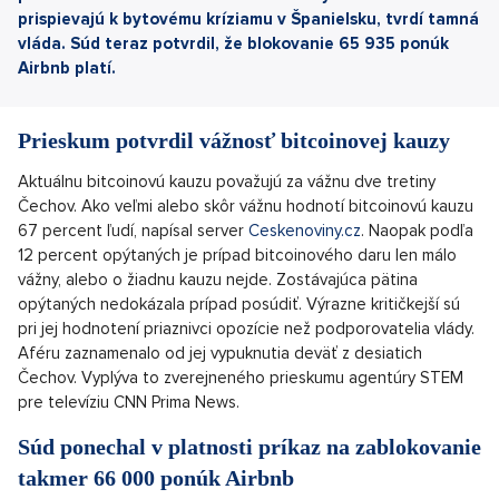
prispievajú k bytovému kríziamu v Španielsku, tvrdí tamná
vláda. Súd teraz potvrdil, že
blokovanie 65 935 ponúk
Airbnb platí.
Prieskum potvrdil vážnosť bitcoinovej kauzy
Aktuálnu bitcoinovú kauzu považujú za vážnu dve tretiny
Čechov. Ako veľmi alebo skôr vážnu hodnotí bitcoinovú kauzu
67 percent ľudí, napísal server
Ceskenoviny.cz
. Naopak podľa
12 percent opýtaných je prípad bitcoinového daru len málo
vážny, alebo o žiadnu kauzu nejde. Zostávajúca pätina
opýtaných nedokázala prípad posúdiť. Výrazne kritičkejší sú
pri jej hodnotení priaznivci opozície než podporovatelia vlády.
Aféru zaznamenalo od jej vypuknutia deväť z desiatich
Čechov. Vyplýva to zverejneného prieskumu agentúry STEM
pre televíziu CNN Prima News.
Súd ponechal v platnosti príkaz na zablokovanie
takmer 66 000 ponúk Airbnb