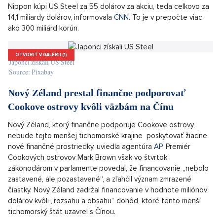
odpovedal Trump v stredu na otázku o možných amerických
úderoch na Irán.
Kedysi najväčšia americká spoločnosť US Steel
má japonského vlastníka
Spoločnosť Nippon Steel dokončila dohodu o kúpe 100
percent spoločnosti US Steel. Tento americký ikonický
výrobca ocele bol v minulosti najcennejšou firmou na svete a
základným kameňom tamnej priemyselnej sily. Spoločnosti v
stredu oznámili, že dokončili partnerstvo. Podľa podmienok
dohody, ktorá bola prvýkrát oznámena v decembri 2023,
Nippon kúpi US Steel za 55 dolárov za akciu, teda celkovo za
14,1 miliardy dolárov, informovala
CNN
. To je v prepočte viac
ako 300 miliárd korún.
OTVORIŤ V GALÉRII (1)
Japonci získali US Steel
Source: Pixabay
Nový Zéland prestal finančne podporovať