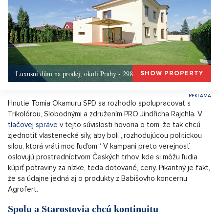
Luxusní dům na prodej, okolí Prahy - 298m, Okolí Prahy
SHOW PROPERTY
Hnutie Tomia Okamuru SPD sa rozhodlo spolupracovať s
Trikolórou, Slobodnými a združením PRO Jindřicha Rajchla. V
tlačovej správe
v tejto súvislosti hovoria o tom, že tak chcú
zjednotiť vlastenecké sily, aby boli „rozhodujúcou politickou
silou, ktorá vráti moc ľuďom.“ V kampani preto verejnosť
oslovujú prostredníctvom Českých trhov, kde si môžu ľudia
kúpiť potraviny za nízke, teda dotované, ceny. Pikantný je fakt,
že sa údajne jedná aj o produkty z Babišovho koncernu
Agrofert.
Spolu a Starostovia chcú kontinuitu