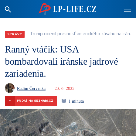
Trump ocenil presnosť amerického zásahu na Irán.
SPRÁVY
Ranný vtáčik: USA
bombardovali iránske jadrové
zariadenia.
Radim Červenka
23. 6. 2025
1 minuta
+
PRIDAŤ NA
SEZNAM.CZ