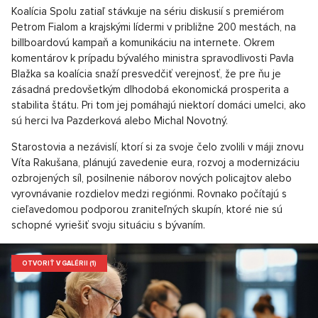
Koalícia Spolu zatiaľ stávkuje na sériu diskusií s premiérom
Petrom Fialom a krajskými lídermi v približne 200 mestách, na
billboardovú kampaň a komunikáciu na internete. Okrem
komentárov k prípadu bývalého ministra spravodlivosti Pavla
Blažka sa koalícia snaží presvedčiť verejnosť, že pre ňu je
zásadná predovšetkým dlhodobá ekonomická prosperita a
stabilita štátu. Pri tom jej pomáhajú niektorí domáci umelci, ako
sú herci Iva Pazderková alebo Michal Novotný.
Starostovia a nezávislí, ktorí si za svoje čelo zvolili v máji znovu
Víta Rakušana, plánujú zavedenie eura, rozvoj a modernizáciu
ozbrojených síl, posilnenie náborov nových policajtov alebo
vyrovnávanie rozdielov medzi regiónmi. Rovnako počítajú s
cieľavedomou podporou zraniteľných skupín, ktoré nie sú
schopné vyriešiť svoju situáciu s bývaním.
OTVORIŤ V GALÉRII (1)