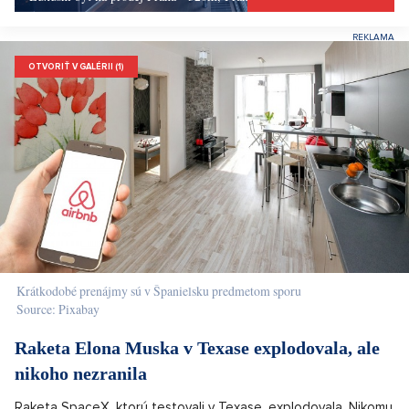
OTVORIŤ V GALÉRII (1)
Krátkodobé prenájmy sú v Španielsku predmetom sporu
Source: Pixabay
Raketa Elona Muska v Texase explodovala, ale
nikoho nezranila
Raketa SpaceX, ktorú testovali v Texase, explodovala. Nikomu