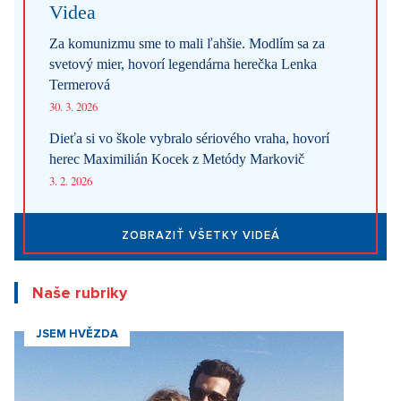
31. 7. 2026
Na férovku: Požiare drvia Európu. Keby prišli do Česka,
dozvedeli by sme sa, že oheň horí
29. 7. 2026
ZOBRAZIŤ VŠETKY NOVINKY
Videa
Za komunizmu sme to mali ľahšie. Modlím sa za
svetový mier, hovorí legendárna herečka Lenka
Termerová
30. 3. 2026
Dieťa si vo škole vybralo sériového vraha, hovorí