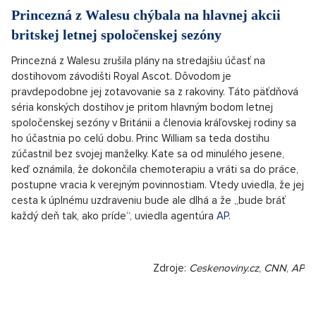
Cookove ostrovy kvôli väzbám na Čínu
Nový Zéland, ktorý finančne podporuje Cookove ostrovy,
nebude tejto menšej tichomorské krajine poskytovať žiadne
nové finančné prostriedky, uviedla agentúra
AP
. Premiér
Cookových ostrovov Mark Brown však vo štvrtok
zákonodárom v parlamente povedal, že financovanie „nebolo
zastavené, ale pozastavené“, a zľahčil význam zmrazené
čiastky. Nový Zéland zadržal financovanie v hodnote miliónov
dolárov kvôli „rozsahu a obsahu“ dohôd, ktoré tento menší
tichomorský štát uzavrel s Čínou.
Princezná z Walesu chýbala na hlavnej akcii
britskej letnej spoločenskej sezóny
Princezná z Walesu zrušila plány na stredajšiu účasť na
dostihovom závodišti Royal Ascot. Dôvodom je
pravdepodobne jej zotavovanie sa z rakoviny. Táto päťdňová
séria konských dostihov je pritom hlavným bodom letnej
spoločenskej sezóny v Británii a členovia kráľovskej rodiny sa