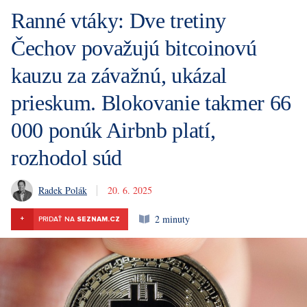
Ranné vtáky: Dve tretiny
Čechov považujú bitcoinovú
kauzu za závažnú, ukázal
prieskum. Blokovanie takmer 66
000 ponúk Airbnb platí,
rozhodol súd
Radek Polák
20. 6. 2025
2 minuty
+
PRIDAŤ NA
SEZNAM.CZ