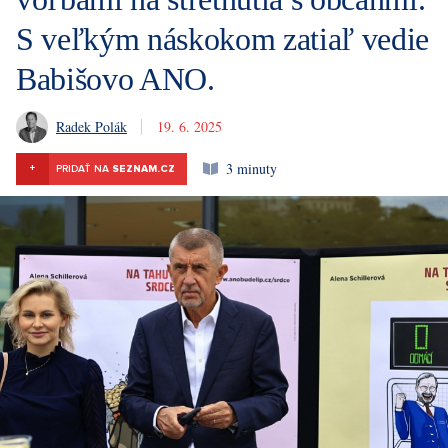
S veľkým náskokom zatiaľ vedie
Babišovo ANO.
Radek Polák
19. 6. 2025
3 minuty
+
PRIDAŤ NA
SEZNAM.CZ