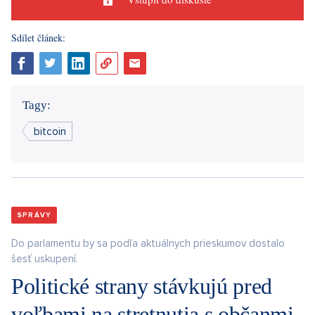
Sdílet článek:
Tagy:
bitcoin
SPRÁVY
Do parlamentu by sa podľa aktuálnych prieskumov dostalo
šesť uskupení.
Politické strany stávkujú pred
voľbami na stretnutia s občanmi.