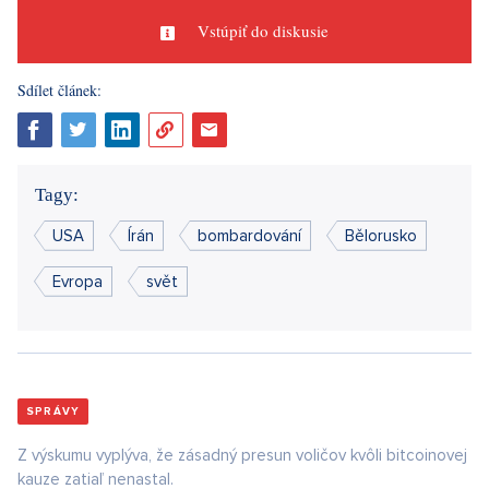
Vstúpiť do diskusie
Sdílet článek:
Tagy:
USA
Írán
bombardování
Bělorusko
Evropa
svět
SPRÁVY
Z výskumu vyplýva, že zásadný presun voličov kvôli bitcoinovej
kauze zatiaľ nenastal.