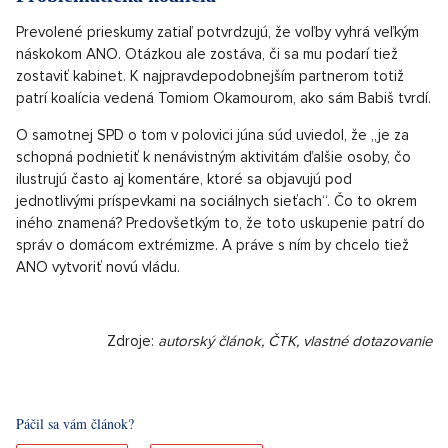
Prevolené prieskumy zatiaľ potvrdzujú, že voľby vyhrá veľkým
náskokom ANO. Otázkou ale zostáva, či sa mu podarí tiež
zostaviť kabinet. K najpravdepodobnejším partnerom totiž
patrí koalícia vedená Tomiom Okamourom, ako sám Babiš tvrdí.
O samotnej SPD o tom v polovici júna súd uviedol, že „je za
schopná podnietiť k nenávistným aktivitám ďalšie osoby, čo
ilustrujú často aj komentáre, ktoré sa objavujú pod
jednotlivými príspevkami na sociálnych sieťach“. Čo to okrem
iného znamená? Predovšetkým to, že toto uskupenie patrí do
správ o domácom extrémizme. A práve s ním by chcelo tiež
ANO vytvoriť novú vládu.
Zdroje:
autorský článok, ČTK, vlastné dotazovanie
Páčil sa vám článok?