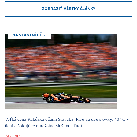
ZOBRAZIŤ VŠETKY ČLÁNKY
NA VLASTNÍ PĚST
Veľká cena Rakúska očami Slováka: Pivo za dve stovky, 40 °C v
tieni a šokujúce množstvo slušných ľudí
29. 6. 2026