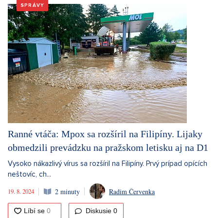
SPRÁVY
Ranné vtáča: Mpox sa rozšíril na Filipíny. Lijaky
obmedzili prevádzku na pražskom letisku aj na D1
Vysoko nákazlivý vírus sa rozšíril na Filipíny. Prvý prípad opících
neštovíc, ch...
19. 8. 2024
2 minuty
Radim Červenka
Diskusie
0