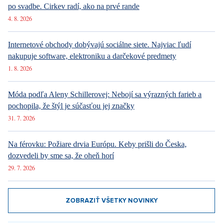
po svadbe. Cirkev radí, ako na prvé rande
4. 8. 2026
Internetové obchody dobývajú sociálne siete. Najviac ľudí
nakupuje software, elektroniku a darčekové predmety
1. 8. 2026
Móda podľa Aleny Schillerovej: Nebojí sa výrazných farieb a
pochopila, že štýl je súčasťou jej značky
31. 7. 2026
Na férovku: Požiare drvia Európu. Keby prišli do Česka,
dozvedeli by sme sa, že oheň horí
29. 7. 2026
ZOBRAZIŤ VŠETKY NOVINKY