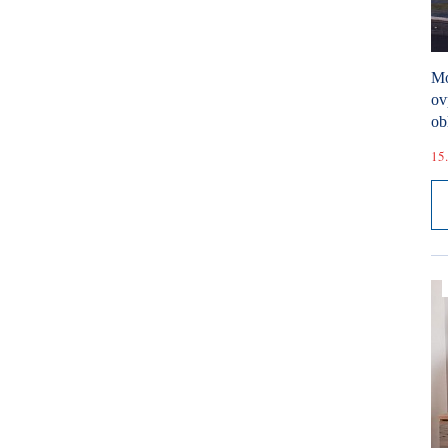
Mó
ov
ob
15.