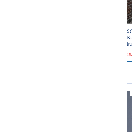
Sť
Ke
ku
10.