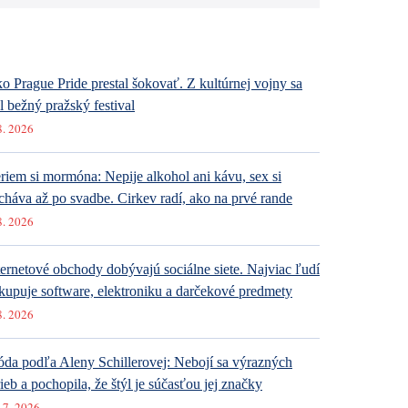
Najnovšie články
o Prague Pride prestal šokovať. Z kultúrnej vojny sa
al bežný pražský festival
8. 2026
riem si mormóna: Nepije alkohol ani kávu, sex si
cháva až po svadbe. Cirkev radí, ako na prvé rande
8. 2026
ternetové obchody dobývajú sociálne siete. Najviac ľudí
kupuje software, elektroniku a darčekové predmety
8. 2026
da podľa Aleny Schillerovej: Nebojí sa výrazných
rieb a pochopila, že štýl je súčasťou jej značky
 7. 2026