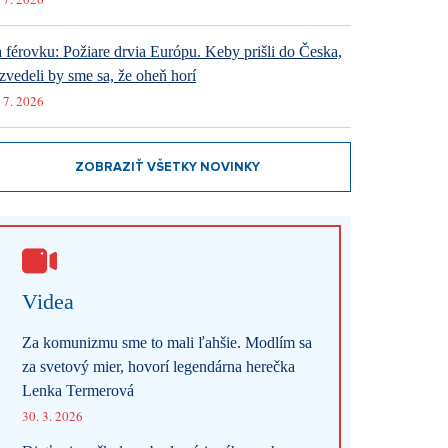
 férovku: Požiare drvia Európu. Keby prišli do Česka,
zvedeli by sme sa, že oheň horí
 7. 2026
ZOBRAZIŤ VŠETKY NOVINKY
Videa
Za komunizmu sme to mali ľahšie. Modlím sa
za svetový mier, hovorí legendárna herečka
Lenka Termerová
30. 3. 2026