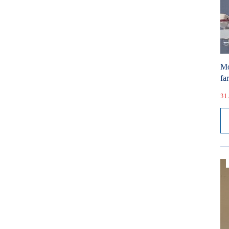
Mó
fa
31.