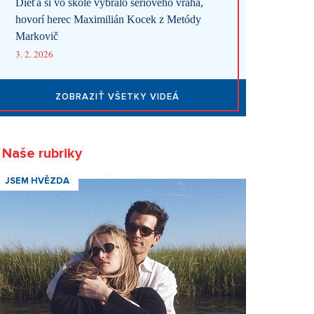
Dieťa si vo škole vybralo sériového vraha,
hovorí herec Maximilián Kocek z Metódy
Markovič
3. 2. 2026
ZOBRAZIŤ VŠETKY VIDEÁ
Naše rubriky
JSEM HVĚZDA