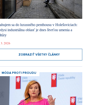
ahujem sa do luxusného penthousu v Holešoviciach:
dysi industriálna oblasť je dnes štvrťou umenia a
ltúry
 3. 2026
ZOBRAZIŤ VŠETKY ČLÁNKY
MÓDA PROTI PROUDU