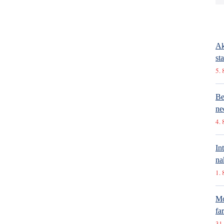
Ak
st
5. 
Be
ne
4. 
In
na
1. 
Mó
fa
31.