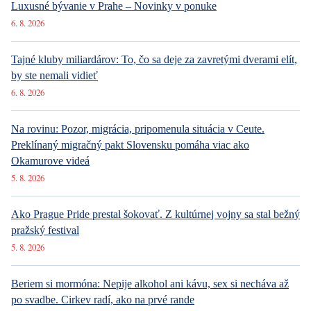
Luxusné bývanie v Prahe – Novinky v ponuke
6. 8. 2026
Tajné kluby miliardárov: To, čo sa deje za zavretými dverami elít,
by ste nemali vidieť
6. 8. 2026
Na rovinu: Pozor, migrácia, pripomenula situácia v Ceute.
Preklínaný migračný pakt Slovensku pomáha viac ako
Okamurove videá
5. 8. 2026
Ako Prague Pride prestal šokovať. Z kultúrnej vojny sa stal bežný
pražský festival
5. 8. 2026
Beriem si mormóna: Nepije alkohol ani kávu, sex si necháva až
po svadbe. Cirkev radí, ako na prvé rande