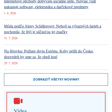
Internetové obchody dobývajú sociálne siete. Najviac ľudí
nakupuje software, elektroniku a darčekové predmety
1. 8. 2026
Móda podľa Aleny Schillerovej: Nebojí sa výrazných farieb a
pochopila, že štýl je súčasťou jej značky
31. 7. 2026
Na férovku: Požiare drvia Európu. Keby prišli do Česka,
dozvedeli by sme sa, že oheň horí
29. 7. 2026
ZOBRAZIŤ VŠETKY NOVINKY
Videa