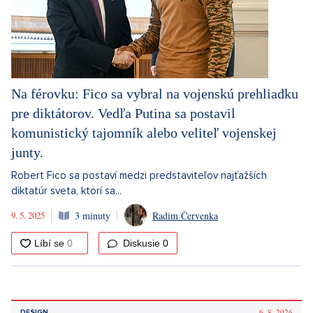
Na férovku: Fico sa vybral na vojenskú prehliadku
pre diktátorov. Vedľa Putina sa postavil
komunistický tajomník alebo veliteľ vojenskej
junty.
Robert Fico sa postaví medzi predstaviteľov najťažších
diktatúr sveta, ktorí sa...
9. 5. 2025
3 minuty
Radim Červenka
Diskusie
0
6. 8. 2026
DESIGN