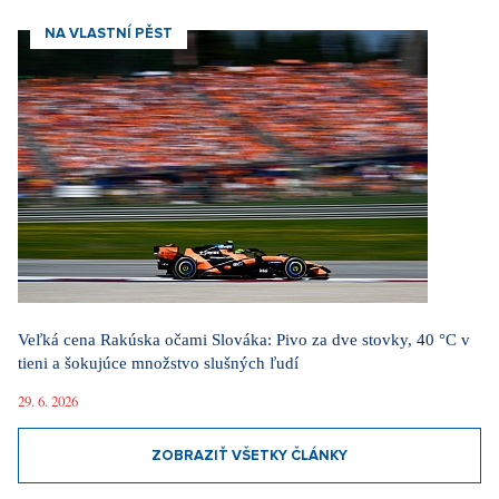
NA VLASTNÍ PĚST
Veľká cena Rakúska očami Slováka: Pivo za dve stovky, 40 °C v
tieni a šokujúce množstvo slušných ľudí
29. 6. 2026
ZOBRAZIŤ VŠETKY ČLÁNKY