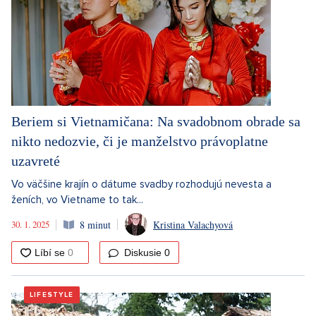
Beriem si Vietnamičana: Na svadobnom obrade sa
nikto nedozvie, či je manželstvo právoplatne
uzavreté
Vo väčšine krajín o dátume svadby rozhodujú nevesta a
ženích, vo Vietname to tak...
30. 1. 2025
8 minut
Kristina Valachyová
Diskusie
0
LIFESTYLE