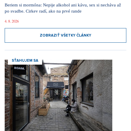
SŤAHUJEM SA
Sťahujem sa do luxusného penthousu v Holešoviciach: Kedysi
industriálna oblasť je dnes štvrťou umenia a kultúry
10. 3. 2026
ZOBRAZIŤ VŠETKY ČLÁNKY