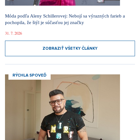
ZOBRAZIŤ VŠETKY ČLÁNKY
RÝCHLA SPOVEĎ
„S podporou Ruska bylo moje detstvo bohaté. Dnes je Kuba
katastrofa,“ hovorí Osmany Laffita
22. 6. 2026