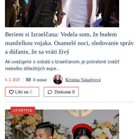
Beriem si Izraelčana: Vedela som, že budem
manželkou vojaka. Osamelé noci, sledovanie správ
a dúfanie, že sa vráti živý
Ak uvažujete o sobáši s Izraelčanom, je potrebné zvážiť
niekoľko dôležitých aspe...
6. 2. 2025
8 minut
Kristina Valachyová
Diskusie
0
LIFESTYLE