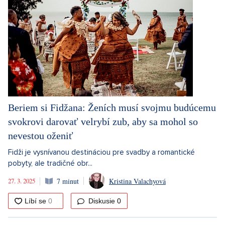
Beriem si Fidžana: Ženích musí svojmu budúcemu
svokrovi darovať velrybí zub, aby sa mohol so
nevestou oženiť
Fidži je vysnívanou destináciou pre svadby a romantické
pobyty, ale tradičné obr...
27. 3. 2025
7 minut
Kristina Valachyová
Diskusie
0