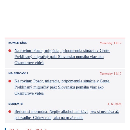
Na rovinu: Pozor, migrácia, pripomenula situácia v Ceute.
Preklínaný migračný pakt Slovensku pomáha viac ako
Okamurove videá
Yesterday 11:17
NA FÉROVKU
Na rovinu: Pozor, migrácia, pripomenula situácia v Ceute.
Preklínaný migračný pakt Slovensku pomáha viac ako
Okamurove videá
4. 8. 2026
BERIEM SI
Beriem si mormóna: Nepije alkohol ani kávu, sex si necháva až
po svadbe. Cirkev radí, ako na prvé rande
Najnovšie články
Móda podľa Aleny Schillerovej: Nebojí sa výrazných farieb a
pochopila, že štýl je súčasťou jej značky
31. 7. 2026
Na férovku: Požiare drvia Európu. Keby prišli do Česka,