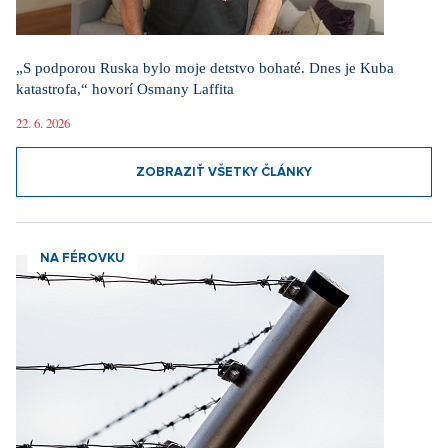
ZOBRAZIŤ VŠETKY ČLÁNKY
NA FÉROVKU
Na rovinu: Pozor, migrácia, pripomenula situácia v Ceute.
Preklínaný migračný pakt Slovensku pomáha viac ako
Okamurove videá