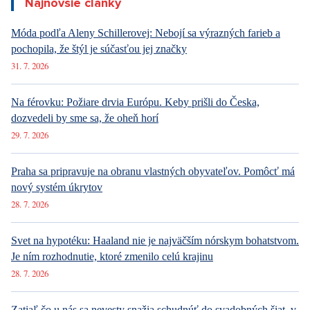
dozvedeli by sme sa, že oheň horí
29. 7. 2026
Praha sa pripravuje na obranu vlastných obyvateľov. Pomôcť má
nový systém úkrytov
28. 7. 2026
Svet na hypotéku: Haaland nie je najväčším nórskym bohatstvom.
Je ním rozhodnutie, ktoré zmenilo celú krajinu
28. 7. 2026
Zatiaľ čo u nás sa nevesty snažia schudnúť do svadobných šiat, v
Mauritánii ich celé mesiace násilne vykrmujú až do vyčerpania.
Tradícia, ktorá šokuje svet
27. 7. 2026
ZOBRAZIŤ VŠETKY NOVINKY