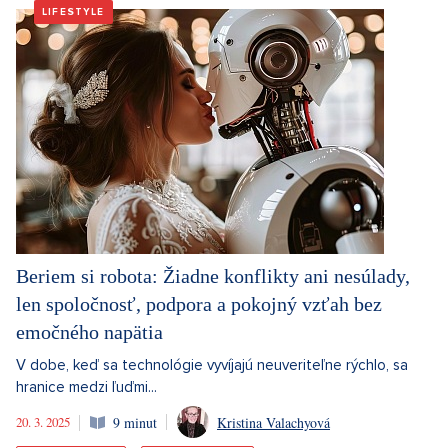
LIFESTYLE
Beriem si robota: Žiadne konflikty ani nesúlady,
len spoločnosť, podpora a pokojný vzťah bez
emočného napätia
V dobe, keď sa technológie vyvíjajú neuveriteľne rýchlo, sa
hranice medzi ľuďmi...
20. 3. 2025
9 minut
Kristina Valachyová