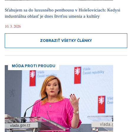
MÓDA PROTI PROUDU
Móda podľa Aleny Schillerovej: Nebojí sa výrazných farieb a
pochopila, že štýl je súčasťou jej značky
31. 7. 2026