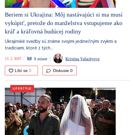
Beriem si Ukrajina: Môj nastávajúci si ma musí
vykúpiť, pretože do manželstva vstupujeme ako
kráľ a kráľovná budúcej rodiny
Ukrajinské svadby sú známe svojimi jedinečnými zvykmi a
tradíciami, ktoré z tých...
13. 2. 2025
8 minut
Kristina Valachyová
Diskusie
0
LIFESTYLE