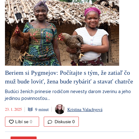
Beriem si Pygmejov: Počítajte s tým, že zatiaľ čo
muž bude loviť, žena bude rybáriť a stavať chatrče
Budúci ženích prinesie rodičom nevesty darom zverinu a jeho
jedinou povinnosťou...
23. 1. 2025
9 minut
Kristina Valachyová
Diskusie
0