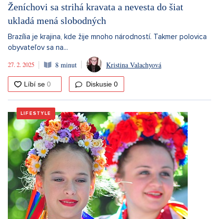
Ženíchovi sa strihá kravata a nevesta do šiat
ukladá mená slobodných
Brazília je krajina, kde žije mnoho národností. Takmer polovica
obyvateľov sa na...
27. 2. 2025
8 minut
Kristina Valachyová
Diskusie
0
LIFESTYLE