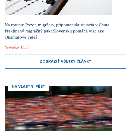
Yesterday 11:17
ZOBRAZIŤ VŠETKY ČLÁNKY
NA VLASTNÍ PĚST
Veľká cena Rakúska očami Slováka: Pivo za dve stovky, 40 °C v
tieni a šokujúce množstvo slušných ľudí