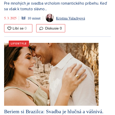
Pre mnohých je svadba vrcholom romantického príbehu. Keď
sa však k tomuto slávno...
5. 3. 2025
10 minut
Kristina Valachyová
Diskusie
0
LIFESTYLE
Beriem si Brazilca: Svadba je hlučná a vášnivá.