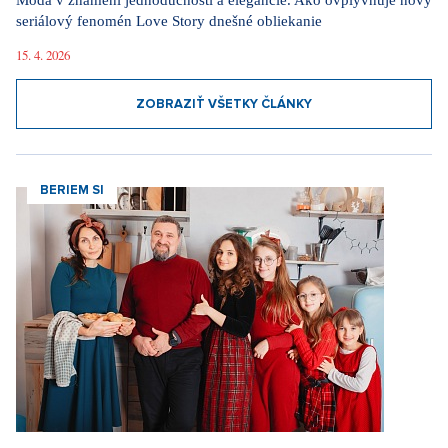
BERIEM SI
Beriem si mormóna: Nepije alkohol ani kávu, sex si necháva až
po svadbe. Cirkev radí, ako na prvé rande
4. 8. 2026
ZOBRAZIŤ VŠETKY ČLÁNKY