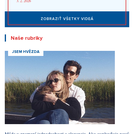
JSEM HVĚZDA
Móda v znamení jednoduchosti a elegancie. Ako ovplyvňuje nový
seriálový fenomén Love Story dnešné obliekanie
15. 4. 2026
ZOBRAZIŤ VŠETKY ČLÁNKY