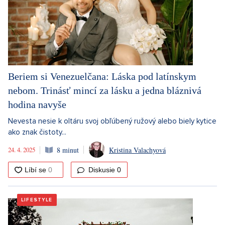
Beriem si Venezuelčana: Láska pod latínskym
nebom. Trinásť mincí za lásku a jedna bláznivá
hodina navyše
Nevesta nesie k oltáru svoj obľúbený ružový alebo biely kytice
ako znak čistoty...
24. 4. 2025
8 minut
Kristina Valachyová
Diskusie
0
LIFESTYLE