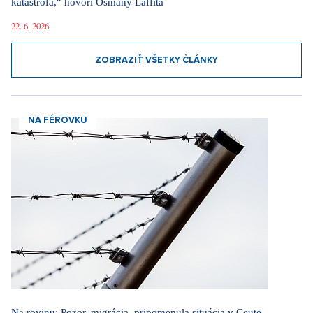
katastrofa,“ hovorí Osmany Laffita
22. 6. 2026
ZOBRAZIŤ VŠETKY ČLÁNKY
NA FÉROVKU
Na rovinu: Pozor, migrácia, pripomenula situácia v Ceute.