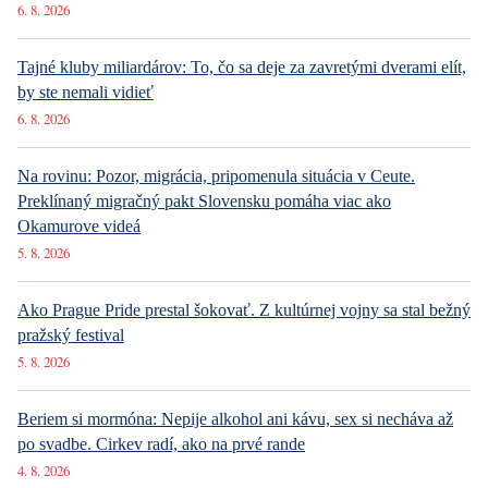
6. 8. 2026
Tajné kluby miliardárov: To, čo sa deje za zavretými dverami elít,
by ste nemali vidieť
6. 8. 2026
Na rovinu: Pozor, migrácia, pripomenula situácia v Ceute.
Preklínaný migračný pakt Slovensku pomáha viac ako
Okamurove videá
5. 8. 2026
Ako Prague Pride prestal šokovať. Z kultúrnej vojny sa stal bežný
pražský festival
5. 8. 2026
Beriem si mormóna: Nepije alkohol ani kávu, sex si necháva až
po svadbe. Cirkev radí, ako na prvé rande
4. 8. 2026