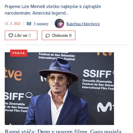
Prajeme Lize Minnelli všetko najlepšie k zajtrajším
narodeninám. Americká legend...
11. 3. 2021
3 minuty
Kateřina Ostrejšová
Diskusie
0
PRAHA
Ranné vtáča: Depp v novom filme. Gaga posiela