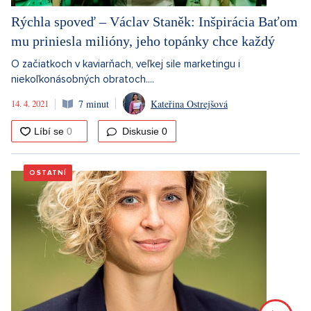
Rýchla spoveď – Václav Staněk: Inšpirácia Baťom
mu priniesla milióny, jeho topánky chce každý
O začiatkoch v kaviarňach, veľkej sile marketingu i
niekoľkonásobných obratoch....
14. 4. 2021
7 minut
Kateřina Ostrejšová
Diskusie
0
OSTATNÍ