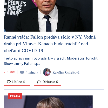
Ranné vtáča: Fallon predáva sídlo v NY. Vodná
dráha pri Vltave. Kanada bude trúchliť nad
obeťami COVID-19
Tieto správy nám rozprúdili krv v žilách. Moderátor Tonight
Show Jimmy Fallon sp...
9. 3. 2021
4 minuty
Kateřina Ostrejšová
Diskusie
0
PRAHA