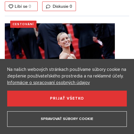
Diskusie
0
CESTOVÁNÍ
Na našich webových stránkach používame súbory cookie na
zlepšenie používateľského prostredia a na reklamné účely.
Informácie o spracovaní osobných údajov
PRIJAŤ VŠETKO
Femme fatale Karolína Kurková oslavuje 37.
narodeniny: od problémov s váhou v modelingu jej
pomohla láska
SPRAVOVAŤ SÚBORY COOKIE
Karolíne prajeme všetko najlepšie. Neuveriteľne vysoké a