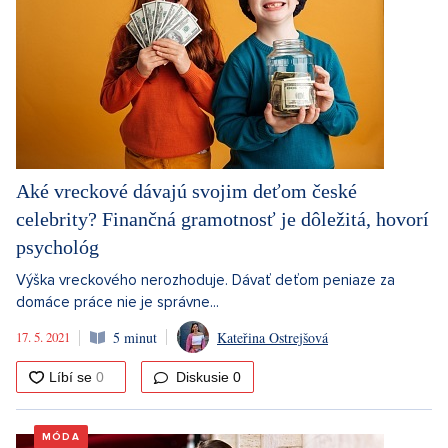
Aké vreckové dávajú svojim deťom české
celebrity? Finančná gramotnosť je dôležitá, hovorí
psychológ
Výška vreckového nerozhoduje. Dávať deťom peniaze za
domáce práce nie je správne...
17. 5. 2021
5 minut
Kateřina Ostrejšová
Diskusie
0
MÓDA