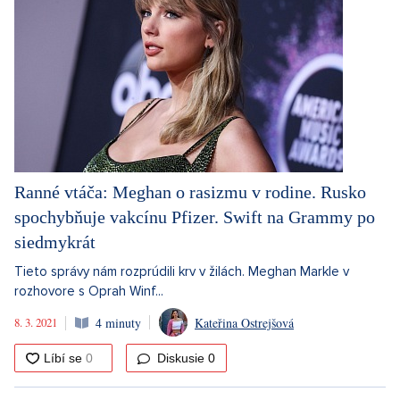
Ranné vtáča: Meghan o rasizmu v rodine. Rusko
spochybňuje vakcínu Pfizer. Swift na Grammy po
siedmykrát
Tieto správy nám rozprúdili krv v žilách. Meghan Markle v
rozhovore s Oprah Winf...
8. 3. 2021
4 minuty
Kateřina Ostrejšová
Diskusie
0