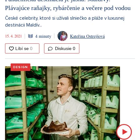
Plávajúce raňajky, rybárčenie a večere pod vodou
České celebrity, ktoré si užívali slniečko a pláže v luxusnej
destinácii Maldív...
15. 4. 2021
4 minuty
Kateřina Ostrejšová
Diskusie
0
DESIGN