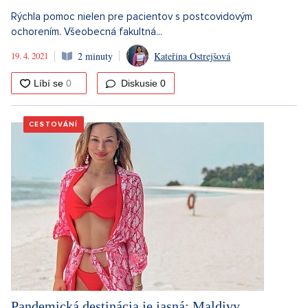
Rýchla pomoc nielen pre pacientov s postcovidovým
ochorením. Všeobecná fakultná...
19. 4. 2021
2 minuty
Kateřina Ostrejšová
Diskusie
0
CESTOVÁNÍ
Pandemická destinácia je jasná: Maldivy.