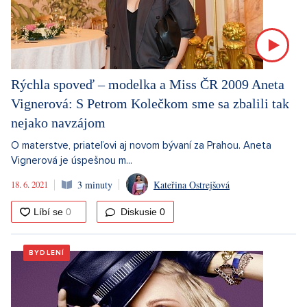
Rýchla spoveď – modelka a Miss ČR 2009 Aneta
Vignerová: S Petrom Kolečkom sme sa zbalili tak
nejako navzájom
O materstve, priateľovi aj novom bývaní za Prahou. Aneta
Vignerová je úspešnou m...
18. 6. 2021
3 minuty
Kateřina Ostrejšová
Diskusie
0
BYDLENÍ