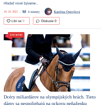
Hľadať nové bývanie...
18. 10. 2021
4 minuty
Kateřina Ostrejšová
Diskusie
0
OSTATNÍ
Dcéry miliardárov na olympijských hrách. Tieto
dámy sa nespoliehajú na ockovu peňaženku