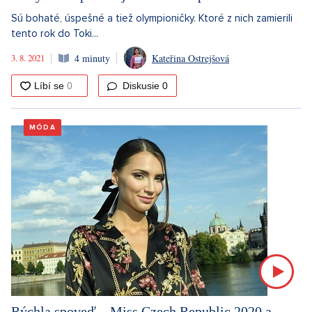
Sú bohaté, úspešné a tiež olympioničky. Ktoré z nich zamierili
tento rok do Toki...
3. 8. 2021
4 minuty
Kateřina Ostrejšová
Diskusie
0
MÓDA
Rýchla spoveď – Miss Czech Republic 2020 a