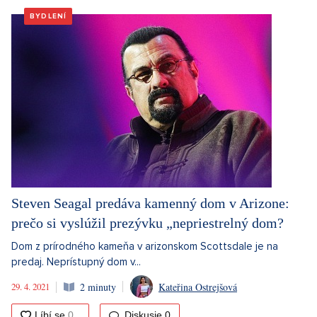
BYDLENÍ
Steven Seagal predáva kamenný dom v Arizone:
prečo si vyslúžil prezývku „nepriestrelný dom?
Dom z prírodného kameňa v arizonskom Scottsdale je na
predaj. Neprístupný dom v...
29. 4. 2021
2 minuty
Kateřina Ostrejšová
Diskusie
0