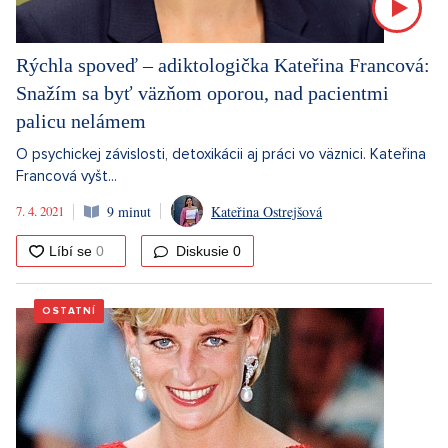
Rýchla spoveď – adiktologička Kateřina Francová:
Snažím sa byť väzňom oporou, nad pacientmi
palicu nelámem
O psychickej závislosti, detoxikácii aj práci vo väznici. Kateřina
Francová vyšt...
7. 4. 2021
9 minut
Kateřina Ostrejšová
Diskusie
0
OSTATNÍ