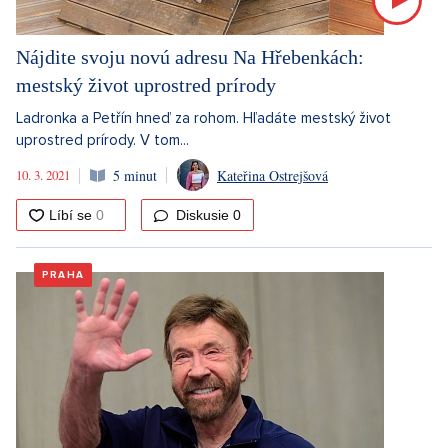
Nájdite svoju novú adresu Na Hřebenkách:
mestský život uprostred prírody
Ladronka a Petřín hneď za rohom. Hľadáte mestský život
uprostred prírody. V tom...
10. 3. 2021
5 minut
Kateřina Ostrejšová
Diskusie
0
PRAHA