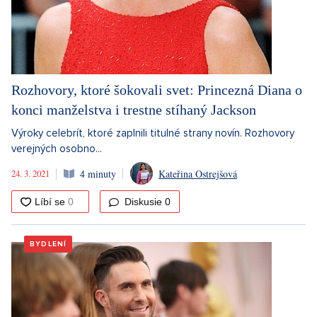
Rozhovory, ktoré šokovali svet: Princezná Diana o
konci manželstva i trestne stíhaný Jackson
Výroky celebrít, ktoré zaplnili titulné strany novín. Rozhovory
verejných osobno...
24. 3. 2021
4 minuty
Kateřina Ostrejšová
Diskusie
0
BYDLENÍ