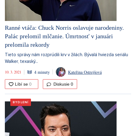
Ranné vtáča: Chuck Norris oslavuje narodeniny.
Palác prelomil mlčanie. Úmrtnosť v januári
prelomila rekordy
Tieto správy nám rozprúdili krv v žilách. Bývalá hviezda seriálu
Walker, texaský...
10. 3. 2021
4 minuty
Kateřina Ostrejšová
Diskusie
0
BYDLENÍ