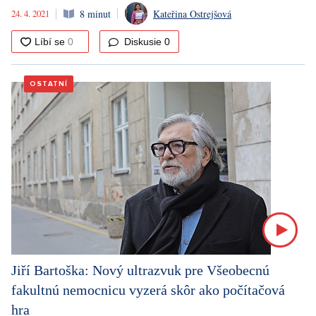
24. 4. 2021
8 minut
Kateřina Ostrejšová
Diskusie
0
OSTATNÍ
Jiří Bartoška: Nový ultrazvuk pre Všeobecnú
fakultnú nemocnicu vyzerá skôr ako počítačová
hra