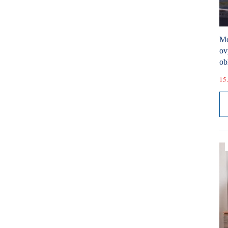
Mó
ov
ob
15.