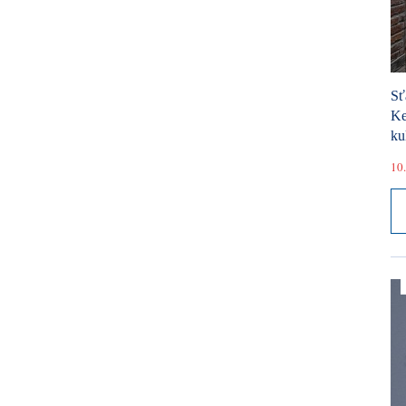
Sť
Ke
ku
10.