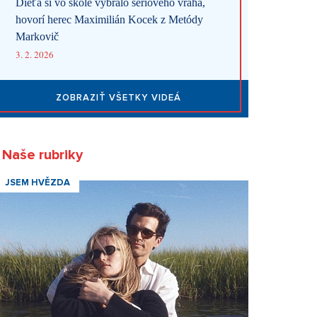
Dieťa si vo škole vybralo sériového vraha,
hovorí herec Maximilián Kocek z Metódy
Markovič
3. 2. 2026
ZOBRAZIŤ VŠETKY VIDEÁ
Naše rubriky
JSEM HVĚZDA