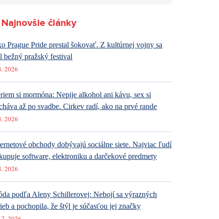
Najnovšie články
o Prague Pride prestal šokovať. Z kultúrnej vojny sa
al bežný pražský festival
8. 2026
riem si mormóna: Nepije alkohol ani kávu, sex si
cháva až po svadbe. Cirkev radí, ako na prvé rande
8. 2026
ternetové obchody dobývajú sociálne siete. Najviac ľudí
kupuje software, elektroniku a darčekové predmety
8. 2026
da podľa Aleny Schillerovej: Nebojí sa výrazných
rieb a pochopila, že štýl je súčasťou jej značky
 7. 2026