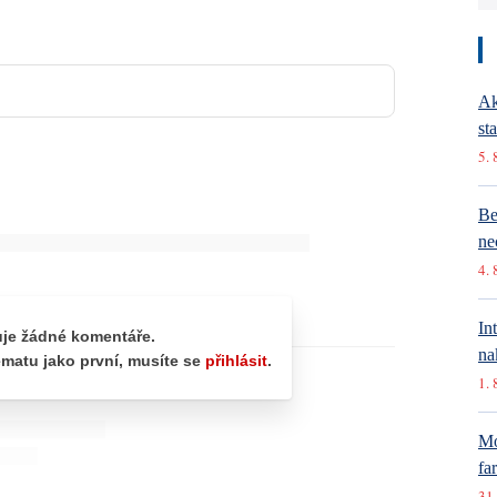
Ak
st
5. 
Be
ne
4. 
In
na
1. 
Mó
fa
31.