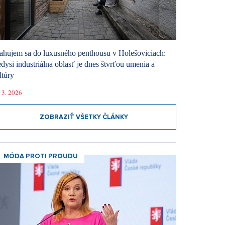
ahujem sa do luxusného penthousu v Holešoviciach:
dysi industriálna oblasť je dnes štvrťou umenia a
ltúry
 3. 2026
ZOBRAZIŤ VŠETKY ČLÁNKY
MÓDA PROTI PROUDU