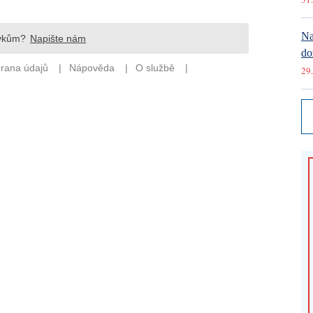
Na
do
29.