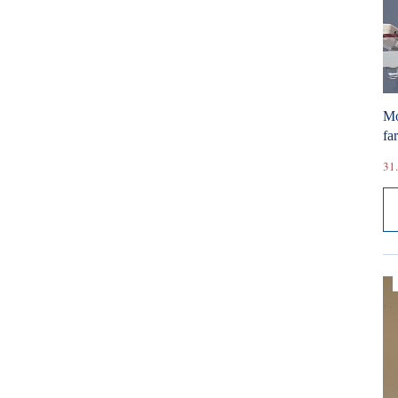
Mó
fa
31.