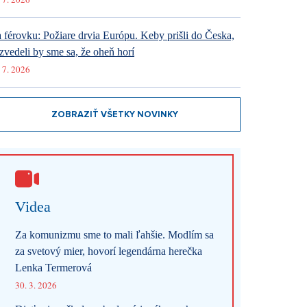
 férovku: Požiare drvia Európu. Keby prišli do Česka,
zvedeli by sme sa, že oheň horí
 7. 2026
ZOBRAZIŤ VŠETKY NOVINKY
Videa
Za komunizmu sme to mali ľahšie. Modlím sa
za svetový mier, hovorí legendárna herečka
Lenka Termerová
30. 3. 2026