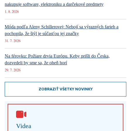
nakupuje software, elektroniku a darčekové predmety
1. 8. 2026
Móda podľa Aleny Schillerovej: Nebojí sa výrazných farieb a
pochopila, že štýl je súčasťou jej značky
31. 7. 2026
Na férovku: Požiare drvia Európu. Keby prišli do Česka,
dozvedeli by sme sa, že oheň horí
29. 7. 2026
ZOBRAZIŤ VŠETKY NOVINKY
Videa