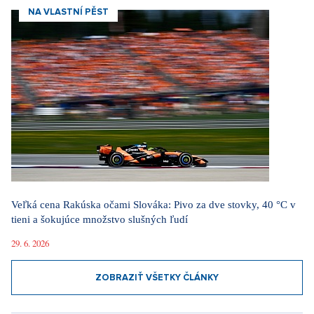
NA VLASTNÍ PĚST
Veľká cena Rakúska očami Slováka: Pivo za dve stovky, 40 °C v
tieni a šokujúce množstvo slušných ľudí
29. 6. 2026
ZOBRAZIŤ VŠETKY ČLÁNKY