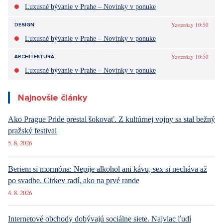
Luxusné bývanie v Prahe – Novinky v ponuke
Yesterday 10:50
DESIGN
Luxusné bývanie v Prahe – Novinky v ponuke
Yesterday 10:50
ARCHITEKTURA
Luxusné bývanie v Prahe – Novinky v ponuke
Najnovšie články
Ako Prague Pride prestal šokovať. Z kultúrnej vojny sa stal bežný
pražský festival
5. 8. 2026
Beriem si mormóna: Nepije alkohol ani kávu, sex si necháva až
po svadbe. Cirkev radí, ako na prvé rande
4. 8. 2026
Internetové obchody dobývajú sociálne siete. Najviac ľudí